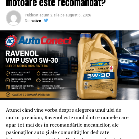
motoare este recomandat?
Publicat
acum 2 zile
pe
august 5, 2026
De
native
Atunci când vine vorba despre alegerea unui ulei de
motor premium, Ravenol este unul dintre numele care
apar tot mai des în recomandările mecanicilor, ale
pasionaților auto și ale comunităților dedicate