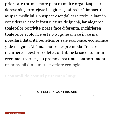
OEM.
prioritate tot mai mare pentru multe organizații care
doresc să-și protejeze imaginea și să reducă impactul
Ce înseamnă Ravenol VMP?
asupra mediului. Un aspect esențial care trebuie luat în
considerare este infrastructura de igienă, iar alegerea
Denumirea
VMP
identifică o gamă de uleiuri dezvoltate
toaletelor potrivite poate face diferența. Închirierea
pentru motoare moderne care necesită performanțe
toaletelor ecologice este o opțiune din ce în ce mai
ridicate și compatibilitate cu numeroase specificații ale
populară datorită beneficiilor sale ecologice, economice
constructorilor auto.
și de imagine. Află mai multe despre modul în care
Acest produs este destinat în special motoarelor
închirierea acestor toalete contribuie la succesul unui
moderne pe benzină și diesel, inclusiv celor echipate cu:
eveniment verde și la promovarea unui comportament
responsabil din punct de vedere ecologic.
turbocompresor;
Economii de costuri pe termen lung
filtru de particule DPF;
Unul dintre cele mai mari avantaje ale activității
catalizatoare moderne;
CITESTE IN CONTINUARE
de
închiriere toalete ecologice
este economia de costuri.
sisteme Start-Stop.
Deși există un cost inițial pentru închirierea acestora, pe
termen lung, aceasta este o opțiune mai rentabilă decât
Ce înseamnă USVO?
construirea unei infrastructuri permanente de toalete.