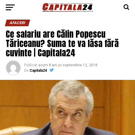
AFACERI
Ce salariu are Călin Popescu
Tăriceanu? Suma te va lăsa fără
cuvinte | Capitala24
Publicat
acum 8 ani
pe
septembrie 12, 2018
De
Capitala24