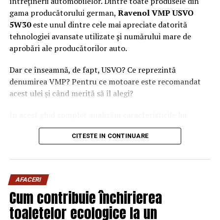
întreținerii automobilelor. Dintre toate produsele din
gama producătorului german,
Ravenol VMP USVO
5W30
este unul dintre cele mai apreciate datorită
tehnologiei avansate utilizate și numărului mare de
aprobări ale producătorilor auto.
Dar ce înseamnă, de fapt, USVO? Ce reprezintă
denumirea VMP? Pentru ce motoare este recomandat
acest ulei și când merită să îl alegi?
În acest ghid complet analizăm caracteristicile lui
Ravenol VMP USVO 5W30 și explicăm de ce este
CITESTE IN CONTINUARE
considerat unul dintre cele mai performante uleiuri de
motor disponibile în prezent.
Ce este Ravenol?
AFACERI
Ravenol este un producător german de lubrifianți
Cum contribuie închirierea
fondat în anul 1946 și recunoscut la nivel internațional
toaletelor ecologice la un
pentru dezvoltarea de
uleiuri de motor premium
.