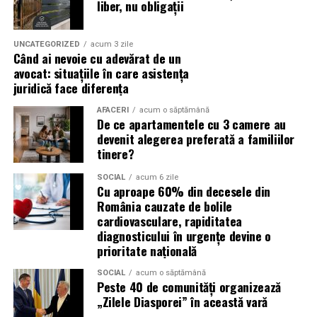
liber, nu obligații
(Advertorial)
reducerea acumulării de reziduuri;
UNCATEGORIZED
acum 3 zile
protejarea filtrului de particule;
Când ai nevoie cu adevărat de un
avocat: situațiile în care asistența
funcționarea eficientă a sistemului antipoluare.
juridică face diferența
Acest aspect este esențial pentru reducerea riscului
AFACERI
acum o săptămână
De ce apartamentele cu 3 camere au
unor reparații costisitoare.
devenit alegerea preferată a familiilor
tinere?
Avantajele Ravenol VMP USVO 5W30
Printre cele mai importante avantaje se numără:
SOCIAL
acum 6 zile
Cu aproape 60% din decesele din
România cauzate de bolile
tehnologie USVO;
cardiovasculare, rapiditatea
diagnosticului în urgențe devine o
stabilitate termică ridicată;
prioritate națională
rezistență la oxidare;
SOCIAL
acum o săptămână
protecție împotriva uzurii;
Peste 40 de comunități organizează
„Zilele Diasporei” în această vară
reducerea depunerilor;