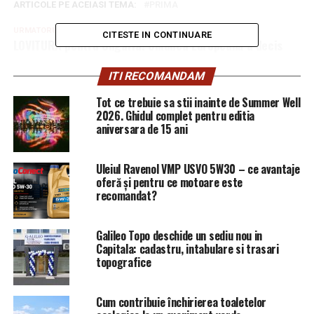
ARTICOLE PE ACEIASI TEMA:
PRIMA
URMATORUL
CITESTE IN CONTINUARE
LOVITURĂ pentru Ungaria! Uniunea Europeană a decis
chiar acum | Capitala24
ITI RECOMANDAM
NU RATATI
Lucrătură externă sau basm românesc? – Comisarul de
Tot ce trebuie sa stii inainte de Summer Well
Prahova
2026. Ghidul complet pentru editia
aniversara de 15 ani
Uleiul Ravenol VMP USVO 5W30 – ce avantaje
oferă și pentru ce motoare este
recomandat?
Galileo Topo deschide un sediu nou in
Capitala: cadastru, intabulare si trasari
topografice
Cum contribuie închirierea toaletelor