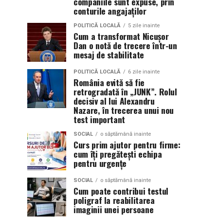
companiile sunt expuse, prin
conturile angajaților
POLITICĂ LOCALĂ
5 zile inainte
Cum a transformat Nicușor
Dan o notă de trecere într-un
mesaj de stabilitate
POLITICĂ LOCALĂ
6 zile inainte
România evită să fie
retrogradată în „JUNK”. Rolul
decisiv al lui Alexandru
Nazare, în trecerea unui nou
test important
SOCIAL
o săptămână inainte
Curs prim ajutor pentru firme:
cum îți pregătești echipa
pentru urgențe
SOCIAL
o săptămână inainte
Cum poate contribui testul
poligraf la reabilitarea
imaginii unei persoane