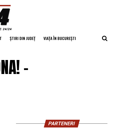
T
ȘTIRI DIN JUDEȚ
VIAȚA ÎN BUCUREȘTI
NA! –
PARTENERI