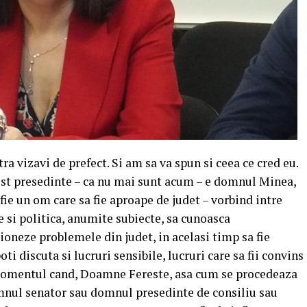
a vizavi de prefect. Si am sa va spun si ceea ce cred eu.
ost presedinte – ca nu mai sunt acum – e domnul Minea,
fie un om care sa fie aproape de judet – vorbind intre
ie si politica, anumite subiecte, sa cunoasca
ioneze problemele din judet, in acelasi timp sa fie
ti discuta si lucruri sensibile, lucruri care sa fii convins
 momentul cand, Doamne Fereste, asa cum se procedeaza
mnul senator sau domnul presedinte de consiliu sau