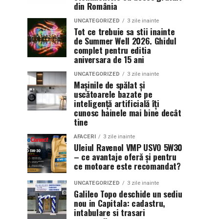
din România
UNCATEGORIZED
3 zile inainte
Tot ce trebuie sa stii inainte
de Summer Well 2026. Ghidul
complet pentru editia
aniversara de 15 ani
UNCATEGORIZED
3 zile inainte
Mașinile de spălat și
uscătoarele bazate pe
inteligență artificială îți
cunosc hainele mai bine decât
tine
AFACERI
3 zile inainte
Uleiul Ravenol VMP USVO 5W30
– ce avantaje oferă și pentru
ce motoare este recomandat?
UNCATEGORIZED
3 zile inainte
Galileo Topo deschide un sediu
nou in Capitala: cadastru,
intabulare si trasari