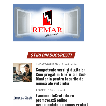
ȘTIRI DIN BUCUREȘTI
UNCATEGORIZED
8 ore inainte
Competențe verzi și digitale:
Cum pregătim tinerii din Sud-
Muntenia pentru locurile de
muncă ale viitorului
AFACERI
16 ore inainte
EvenimenteGratuite.ro
promovează online
evenimentele cu acces gratuit