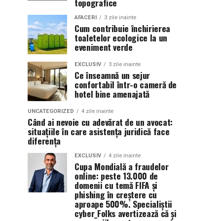
topografice
AFACERI
3 zile inainte
Cum contribuie închirierea
toaletelor ecologice la un
eveniment verde
EXCLUSIV
3 zile inainte
Ce înseamnă un sejur
confortabil într-o cameră de
hotel bine amenajată
UNCATEGORIZED
4 zile inainte
Când ai nevoie cu adevărat de un avocat:
situațiile în care asistența juridică face
diferența
EXCLUSIV
4 zile inainte
Cupa Mondială a fraudelor
online: peste 13.000 de
domenii cu temă FIFA și
phishing în creștere cu
aproape 500%. Specialiștii
cyber_Folks avertizează că și