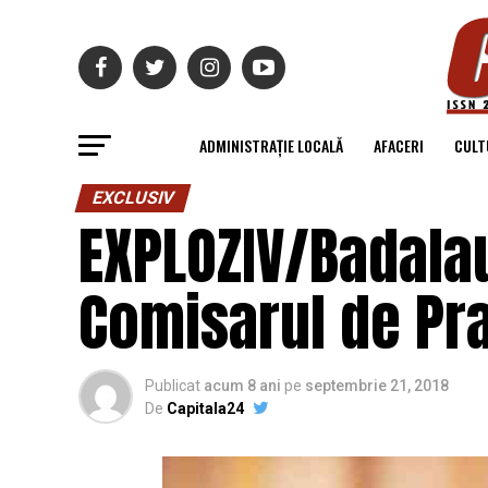
ADMINISTRAȚIE LOCALĂ
AFACERI
CULT
EXCLUSIV
EXPLOZIV/Badalau
Comisarul de Pr
Publicat
acum 8 ani
pe
septembrie 21, 2018
De
Capitala24