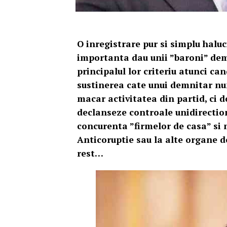
O inregistrare pur si simplu halu
importanta dau unii ”baroni” demo
principalul lor criteriu atunci ca
sustinerea cate unui demnitar nu
macar activitatea din partid, ci do
declanseze controale unidirection
concurenta ”firmelor de casa” si 
Anticoruptie sau la alte organe de
rest…