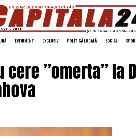
URĂ
EVENIMENT
EXCLUSIV
POLITICĂ LOCALĂ
SOCIAL
SPOR
 cere ”omerta” la D
ahova