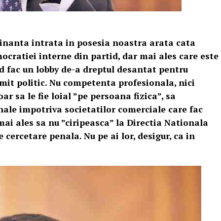
cinanta intrata in posesia noastra arata cata
cratiei interne din partid, dar mai ales care este
nd fac un lobby de-a dreptul desantat pentru
mit politic. Nu competenta profesionala, nici
ar sa le fie loial ”pe persoana fizica”, sa
ale impotriva societatilor comerciale care fac
mai ales sa nu ”ciripeasca” la Directia Nationala
 cercetare penala. Nu pe ai lor, desigur, ca in