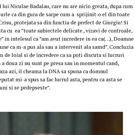
l lui Niculae Badalau, care nu are nicio greata, dupa cum
 urle ca din gura de sarpe cum a sprijinit-o el din toate
Crisu, protejata sa din functia de prefect de Giurgiu! Si
ta cu ea ”toate subiectele delicate , vizavi de controale,
e” in intelesul ca ”am avut incredere in ea ca(…), Doamne
pune ca m-a pus ala sau a intervenit ala samd”. Concluzia
m de loial si de incredere ca sa poti discuta si lucruri
 ca a doua zi nu sunt pe presa sau in momentul cand,
za azi, il cheama la DNA sa spuna ca domnul
utat mi-a spus sa fac lucrul asta, pentru ca asta se
uni si se pedepseste”.