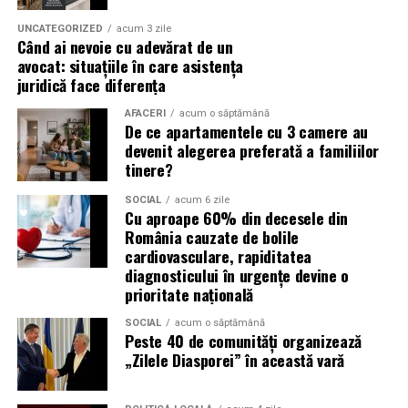
reducerea acumulării de reziduuri;
UNCATEGORIZED
acum 3 zile
protejarea filtrului de particule;
Când ai nevoie cu adevărat de un
avocat: situațiile în care asistența
funcționarea eficientă a sistemului antipoluare.
juridică face diferența
Acest aspect este esențial pentru reducerea riscului
AFACERI
acum o săptămână
De ce apartamentele cu 3 camere au
unor reparații costisitoare.
devenit alegerea preferată a familiilor
tinere?
Avantajele Ravenol VMP USVO 5W30
Printre cele mai importante avantaje se numără:
SOCIAL
acum 6 zile
Cu aproape 60% din decesele din
România cauzate de bolile
tehnologie USVO;
cardiovasculare, rapiditatea
diagnosticului în urgențe devine o
stabilitate termică ridicată;
prioritate națională
rezistență la oxidare;
SOCIAL
acum o săptămână
protecție împotriva uzurii;
Peste 40 de comunități organizează
„Zilele Diasporei” în această vară
reducerea depunerilor;
protejarea turbinei;