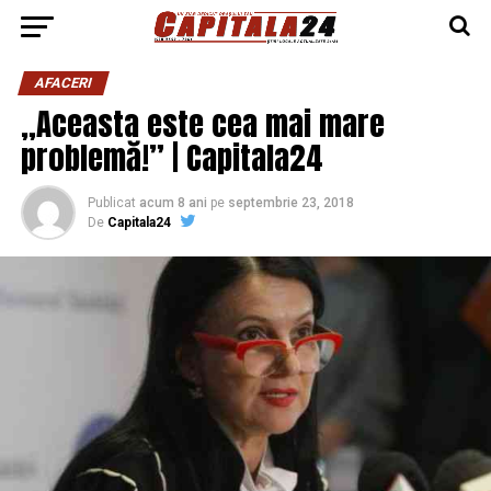
AFACERI
„Aceasta este cea mai mare
problemă!” | Capitala24
Publicat
acum 8 ani
pe
septembrie 23, 2018
De
Capitala24