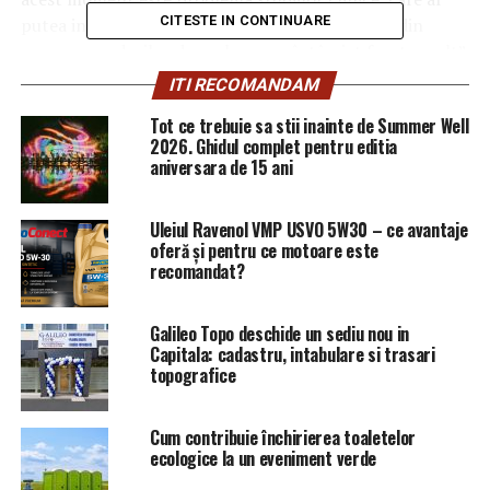
CITESTE IN CONTINUARE
putea intra pe piaţa din România şi, din păcate, din
cauza procedurilor de evaluare au întârziat foarte mult”,
a declarat Sorina Pintea la un post TV.
ITI RECOMANDAM
Tot ce trebuie sa stii inainte de Summer Well
Ministrul Sănătăţii a recunoscut şi faptul că există
2026. Ghidul complet pentru editia
„probleme şi cu studiile clinice”.
aniversara de 15 ani
„Da, sunt probleme şi cu studiile clinice. Am primit o
situaţie şi există studii clinice depuse pentru aprobare
Uleiul Ravenol VMP USVO 5W30 – ce avantaje
oferă și pentru ce motoare este
care au o întârziere de peste 400 de zile, studii clinice
recomandat?
care ar putea intra în România şi care ar furniza
medicamente pentru mulţi din pacienţii noştri, în
special pentru bolile oncologice”, a spus ministrul
Galileo Topo deschide un sediu nou in
Capitala: cadastru, intabulare si trasari
Sănătăţii.
topografice
Sorina Pintea a anunţat că luni va fi publicat în
transparenţă decizională un proiect privind
Cum contribuie închirierea toaletelor
ecologice la un eveniment verde
reorganizarea Agenţiei Naţionale a Medicamentelor şi
Dispozitivelor Medicale (ANMDM).