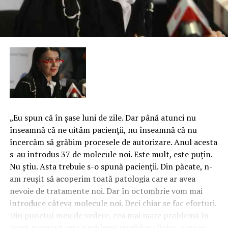
„Eu spun că în şase luni de zile. Dar până atunci nu
înseamnă că ne uităm pacienţii, nu înseamnă că nu
încercăm să grăbim procesele de autorizare. Anul acesta
s-au introdus 37 de molecule noi. Este mult, este puţin.
Nu ştiu. Asta trebuie s-o spună pacienţii. Din păcate, n-
am reuşit să acoperim toată patologia care ar avea
nevoie de tratamente noi. Dar în octombrie vom mai
introduce câteva molecule noi. Deci chiar se fac eforturi.
Din punctul meu de vedere, cea mai mare problemă în
acest moment este problema studiilor clinice, care ar