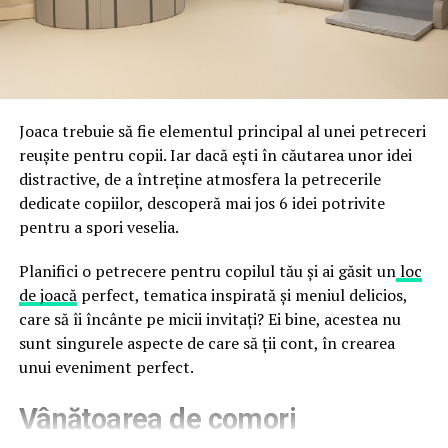
împreună, nu în tensiune una cu cealaltă, pe toată
Directoratul Național de Securitate Cibernetică (DNSC)
durata de viață a amenajării, indiferent de câte sezoane
a avertizat, la rândul său, asupra amenințărilor asociate
trec de la deschiderea propriu-zisă a hotelului.
Cupei Mondiale FIFA 2026, de la site-uri și concursuri
false până la tentative de furt al datelor personale și
financiare. Instituția recomandă verificarea atentă a
Joaca trebuie să fie elementul principal al unei petreceri
sursei mesajelor și raportarea incidentelor la numărul
reușite pentru copii. Iar dacă ești în căutarea unor idei
unic 1911.
distractive, de a întreține atmosfera la petrecerile
dedicate copiilor, descoperă mai jos 6 idei potrivite
Campaniile identificate în ultimele săptămâni folosesc
pentru a spori veselia.
site-uri care imită platformele oficiale FIFA, aplicații
false de streaming, coduri QR malițioase și mesaje care
Planifici o petrecere pentru copilul tău și ai găsit un
loc
promit bilete, rambursări, premii sau acces gratuit la
de joacă
perfect, tematica inspirată și meniul delicios,
meciuri. FBI a emis în luna mai un avertisment privind
care să îi încânte pe micii invitați? Ei bine, acestea nu
site-urile care clonează platforma oficială prin
sunt singurele aspecte de care să ții cont, în crearea
modificări minore ale denumirii domeniului, precum
unui eveniment perfect.
introducerea sau schimbarea unei singure litere, pentru
Vânătoarea de comori
a colecta date personale și bancare.