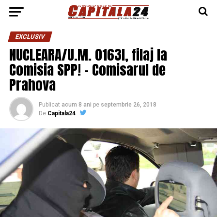
EXCLUSIV
NUCLEARA/U.M. 0163I, filaj la
Comisia SPP! – Comisarul de
Prahova
Publicat
acum 8 ani
pe
septembrie 26, 2018
De
Capitala24