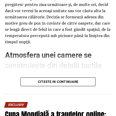
pregătesc pentru ziua următoare și, de multe ori, decid
URMATORUL
dacă vor reveni la aceeași unitate sau vor căuta alta la
EXPLOZIV/THE END/MAGISTRATII VOR PLATI PENTRU
următoarea călătorie. Decizia se formează adesea din
ERORI SI ABUZURI – Comisarul de Prahova
motive greu de pus în cuvinte de către oaspete, dar care
NU RATATI
se leagă direct de felul în care a fost gândit spațiul, de la
Scenariu ȘOC pe scena politică: "Ar fi sfârşitul lui
temperatura percepută sub picioare până la liniștea din
Dragnea!" Plan incredibil de răsturnare a liderului PSD |
timpul nopții.
Capitala24
Atmosfera unei camere se
construiește din detalii tactile
Contactul direct cu pardoseala este una dintre primele
senzații fizice pe care le are un oaspete atunci când
CITESTE IN CONTINUARE
intră desculț în cameră, fie dimineața, fie la revenirea de
pe drum, seara târziu. Textura și moliciunea potrivite,
oferite de
mocheta hotel
, pot schimba radical felul în
EXCLUSIV
care este percepută o cameră, chiar dacă restul
Cupa Mondială a fraudelor online:
mobilierului rămâne identic de la o unitate la alta din