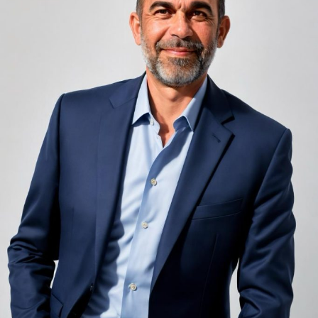
infinit de groși din motive practice și economice.
Zgomotul pașilor din camera de sus sau din coridorul
adiacent rămâne una dintre cele mai frecvente
nemulțumiri semnalate de oaspeți în recenziile online,
chiar și la unități altfel apreciate pentru servicii și
locație. De multe ori, oaspeții nu identifică pardoseala
drept sursa reală a problemei, ci descriu simplu senzația
de spațiu zgomotos sau agitat.
Pardoseala joacă un rol important în absorbția acestor
sunete, mai ales în zonele de trecere frecventă dintre
cameră și baie sau dintre pat și fereastră. Un material cu
proprietăți fonoabsorbante bune reduce transmiterea
zgomotului către camerele vecine și către etajele
inferioare, un aspect esențial mai ales în clădirile mai
vechi, cu structuri care nu au fost proiectate inițial
pentru izolare fonică performantă.
Rotația rapidă a oaspeților cere