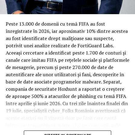
materiale rezistente
Spre diferență de o locuință obișnuită, o cameră de hotel
Peste 13.000 de domenii cu temă FIFA au fost
trece printr-un ciclu de utilizare intensă: oaspeți diferiți,
înregistrate ȋn 2026, iar aproximativ 10% dintre acestea
bagaje trase pe roți, curățenie zilnică, uneori mai multe
au fost identificate drept malițioase sau suspecte,
rezervări consecutive în aceeași săptămână. Această
potrivit unei analize realizate de FortiGuard Labs.
frecvență ridicată de utilizare pune presiune reală pe
Aceeași cercetare a identificat peste 1.700 de conturi și
orice suprafață, iar pardoseala este printre primele
canale care imitau FIFA pe rețelele sociale și platformele
elemente afectate vizibil, mai ales în zona din jurul
de mesagerie, precum și peste 270.000 de date de
patului și a ușii de acces.
autentificare ale unor utilizatori și fani, descoperite în
baze de date asociate programelor malware. Separat,
În etapa de renovare sau construcție, administratorii
compania de securitate Hoxhunt a raportat o creștere
care iau în calcul
mocheta trafic intens
pentru zonele
de aproape 500% a atacurilor de phishing cu temă FIFA
cu rotație mare reduc riscul de uzură prematură și de
între aprilie și iunie 2026. Cu trei zile înaintea finalei din
decolorare vizibilă în punctele de trecere frecventă. Este
19 iulie, specialiștii cyber_Folks România avertizează că
o decizie care ține mai puțin de stil și mai mult de
aceste atacuri nu îi vizează doar pe fanii care caută
longevitatea reală a investiției în amenajare, vizibilă abia
bilete sau transmisiuni online, ci și pe companii, prin
după primele sezoane de utilizare intensă.
conturile, dispozitivele și infrastructura digitală