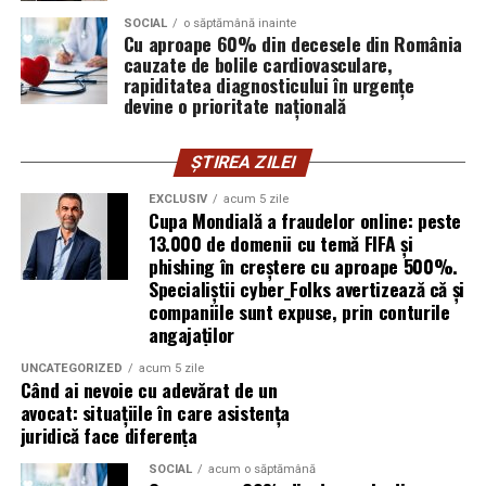
introducă parola pe o pagină clonată. În acel moment,
SOCIAL
o săptămână inainte
vigilența utilizatorului rămâne prima linie de apărare”,
Cu aproape 60% din decesele din România
explică Horațiu Șimon, Chief Technology Officer
cauzate de bolile cardiovasculare,
cyber_Folks România.
rapiditatea diagnosticului în urgențe
devine o prioritate națională
Subiectul a fost semnalat și de FBI, care a inclus în
informările din ultima lună amenințările asociate
ȘTIREA ZILEI
turneului, de la fraude online și furtul datelor până la
EXCLUSIV
acum 5 zile
operațiuni de dezinformare.
Cupa Mondială a fraudelor online: peste
13.000 de domenii cu temă FIFA și
Avertismentele publice s-au concentrat în principal
phishing în creștere cu aproape 500%.
asupra fanilor și infrastructurii orașelor gazdă, însă
Specialiștii cyber_Folks avertizează că și
specialiștii atrag atenția că firmele pot fi afectate
companiile sunt expuse, prin conturile
angajaților
inclusiv atunci când nu au nicio legătură directă cu
industria sportului, turismului sau vânzarea de bilete.
UNCATEGORIZED
acum 5 zile
Când ai nevoie cu adevărat de un
Atacurile sunt mai eficiente în contextul
avocat: situațiile în care asistența
evenimentelor globale
juridică face diferența
SOCIAL
acum o săptămână
Campaniile de phishing asociate evenimentelor