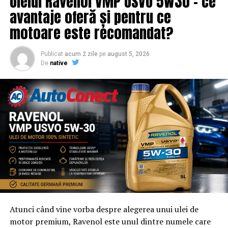
Uleiul Ravenol VMP USVO 5W30 – ce
promovare din partea echipei EvenimenteGratuite.ro.
avantaje oferă și pentru ce
Adresa de contact este
salut@evenimentegratuite.ro
.
motoare este recomandat?
Publicat
acum 2 zile
pe
august 5, 2026
De
native
Atunci când vine vorba despre alegerea unui ulei de
motor premium, Ravenol este unul dintre numele care