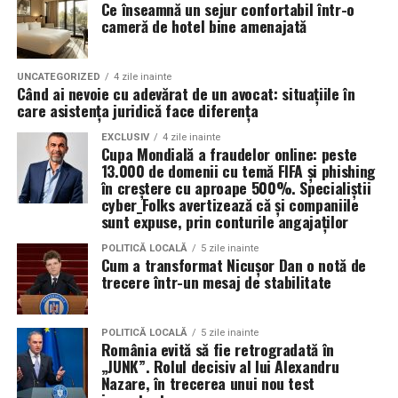
Ce înseamnă un sejur confortabil într-o
un pas concret în direcția unui ciclu ecologic sustenabil.
reducerea uzurii la pornire.
cameră de hotel bine amenajată
Valoarea 30 indică comportamentul uleiului la
În plus, prin alegerea facilităților ecologice,
temperatura normală de funcționare a motorului.
organizatorii unui eveniment pot reduce semnificativ
UNCATEGORIZED
4 zile inainte
Când ai nevoie cu adevărat de un avocat: situațiile în
impactul negativ asupra mediului în comparație cu
care asistența juridică face diferența
Rezultatul este un echilibru foarte bun între protecție și
soluțiile tradiționale, care sunt mult mai dăunătoare
economie de combustibil.
pentru natură. Astfel, toaletele ecologice contribuie la
EXCLUSIV
4 zile inainte
Cupa Mondială a fraudelor online: peste
promovarea unui comportament responsabil din punct
13.000 de domenii cu temă FIFA și phishing
Pentru ce motoare este recomandat Ravenol VMP
de vedere ecologic și ajută la protejarea resurselor
în creștere cu aproape 500%. Specialiștii
USVO 5W30?
cyber_Folks avertizează că și companiile
naturale.
sunt expuse, prin conturile angajaților
Tipul de
ulei de motor Ravenol
VMP USVO 5W30 este
recomandat pentru numeroase motoare moderne care
Impactul pozitiv asupra imaginii evenimentului
POLITICĂ LOCALĂ
5 zile inainte
Cum a transformat Nicușor Dan o notă de
necesită un ulei 5W30 cu aprobări OEM specifice.
trecere într-un mesaj de stabilitate
Alegerea unor soluții ecologice, precum tipul ecologic
În funcție de specificațiile constructorului, poate fi
de toaletă, poate aduce beneficii semnificative imaginii
utilizat pe vehicule ale unor mărci precum:
unui eveniment. Într-o eră în care participanții devin din
POLITICĂ LOCALĂ
5 zile inainte
ce în ce mai conștienți de problemele de mediu,
România evită să fie retrogradată în
„JUNK”. Rolul decisiv al lui Alexandru
organizatorii care aleg să adopte soluții sustenabile, cum
BMW;
Nazare, în trecerea unui nou test
ar fi închirierea toaletelor din gama ecologică, pot
Mercedes-Benz;