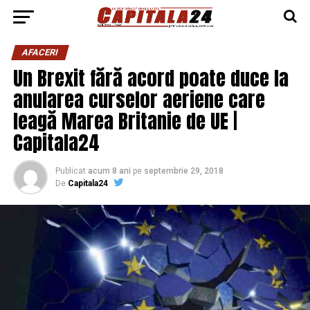
AFACERI
Un Brexit fără acord poate duce la
anularea curselor aeriene care
leagă Marea Britanie de UE |
Capitala24
Publicat
acum 8 ani
pe
septembrie 29, 2018
De
Capitala24