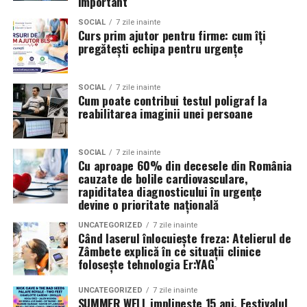
important
câștiga aprecierea publicului.
Volkswagen;
SOCIAL
7 zile inainte
Curs prim ajutor pentru firme: cum îți
Aceasta nu doar că îmbunătățește percepția față de
pregătești echipa pentru urgențe
Audi;
eveniment, dar poate și atrage mai mulți participanți
Skoda;
care sunt interesați de susținerea unor cauze ecologice.
Promovând un eveniment “verde”, organizatorii pot
SOCIAL
7 zile inainte
Seat;
Cum poate contribui testul poligraf la
atrage atenția asupra angajamentului față de protejarea
reabilitarea imaginii unei persoane
Porsche;
mediului și față de responsabilitatea socială.
Opel;
Participanții vor aprecia cu siguranță faptul că
SOCIAL
7 zile inainte
Cu aproape 60% din decesele din România
Ford;
organizatorii au ales să adopte soluții care protejează
cauzate de bolile cardiovasculare,
natura. De asemenea, acest lucru poate contribui la
Renault și altele.
rapiditatea diagnosticului în urgențe
creșterea reputației evenimentului și la creșterea
devine o prioritate națională
Compatibilitatea exactă trebuie verificată întotdeauna
numărului de participanți în edițiile viitoare.
UNCATEGORIZED
7 zile inainte
în manualul vehiculului sau în documentația tehnică a
Când laserul înlocuiește freza: Atelierul de
producătorului.
Confortul participanților
Zâmbete explică în ce situații clinice
folosește tehnologia Er:YAG
Este potrivit pentru motoarele diesel?
Deși un eveniment verde presupune economii de costuri
UNCATEGORIZED
7 zile inainte
și un impact pozitiv asupra mediului, nu trebuie să se
Da.
SUMMER WELL implineste 15 ani. Festivalul