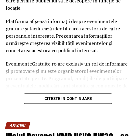
care permite publicului să le descopere în funcție de
Aşteptare de trei ani pentru a vizita o insulă interzisă.
locație.
Doar cei norocoşi au ocazia să păşească aici |
Capitala24
Platforma afișează informații despre evenimentele
gratuite și facilitează identificarea acestora de către
persoanele interesate. Prezentarea informațiilor
urmărește creșterea vizibilității evenimentelor și
conectarea acestora cu publicul interesat.
EvenimenteGratuite.ro are exclusiv un rol de informare
și promovare și nu este organizatorul evenimentelor
prezentate pe site. Programul, condițiile de participare
și eventualele modificări sunt stabilite și comunicate de
organizatorii fiecărui eveniment.
CITESTE IN CONTINUARE
Publicului îi este recomandată verificarea informațiilor
înainte de participare.
AFACERI
Organizatorii care doresc să crească vizibilitatea unui
eveniment cu acces gratuit pot solicita o ofertă de