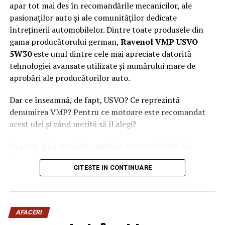
apar tot mai des în recomandările mecanicilor, ale
pasionaților auto și ale comunităților dedicate
întreținerii automobilelor. Dintre toate produsele din
gama producătorului german,
Ravenol VMP USVO
5W30
este unul dintre cele mai apreciate datorită
tehnologiei avansate utilizate și numărului mare de
aprobări ale producătorilor auto.
Dar ce înseamnă, de fapt, USVO? Ce reprezintă
denumirea VMP? Pentru ce motoare este recomandat
acest ulei și când merită să îl alegi?
În acest ghid complet analizăm caracteristicile lui
Ravenol VMP USVO 5W30 și explicăm de ce este
CITESTE IN CONTINUARE
considerat unul dintre cele mai performante uleiuri de
motor disponibile în prezent.
Ce este Ravenol?
AFACERI
Ravenol este un producător german de lubrifianți