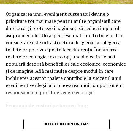
Astăzi, brandul este apreciat în special pentru
tehnologiile proprii și pentru numărul mare de aprobări
Organizarea unui eveniment sustenabil devine o
OEM.
prioritate tot mai mare pentru multe organizații care
doresc să-și protejeze imaginea și să reducă impactul
Ce înseamnă Ravenol VMP?
asupra mediului. Un aspect esențial care trebuie luat în
considerare este infrastructura de igienă, iar alegerea
Denumirea
VMP
identifică o gamă de uleiuri dezvoltate
toaletelor potrivite poate face diferența. Închirierea
pentru motoare moderne care necesită performanțe
toaletelor ecologice este o opțiune din ce în ce mai
ridicate și compatibilitate cu numeroase specificații ale
populară datorită beneficiilor sale ecologice, economice
constructorilor auto.
și de imagine. Află mai multe despre modul în care
Acest produs este destinat în special motoarelor
închirierea acestor toalete contribuie la succesul unui
moderne pe benzină și diesel, inclusiv celor echipate cu:
eveniment verde și la promovarea unui comportament
responsabil din punct de vedere ecologic.
turbocompresor;
Economii de costuri pe termen lung
filtru de particule DPF;
Unul dintre cele mai mari avantaje ale activității
catalizatoare moderne;
CITESTE IN CONTINUARE
de
închiriere toalete ecologice
este economia de costuri.
sisteme Start-Stop.
Deși există un cost inițial pentru închirierea acestora, pe