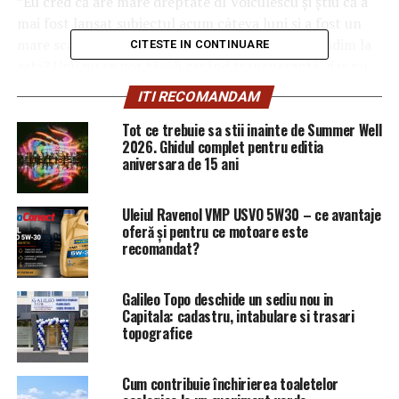
”Eu cred că are mare dreptate dl Voiculescu şi ştiu că a
mai fost lansat subiectul acum câteva luni şi a fost un
mare scandal.
De ce să nu ne permitem să ne gândim la
CITESTE IN CONTINUARE
asta? Unii nu se pot tăvăli cerând transperanţă, dar nu
la ei. Orice firmă din România e transparentă”.
ITI RECOMANDAM
SURSA: g4media.ro
Tot ce trebuie sa stii inainte de Summer Well
2026. Ghidul complet pentru editia
aniversara de 15 ani
Uleiul Ravenol VMP USVO 5W30 – ce avantaje
ARTICOLE PE ACEIASI TEMA:
PRIMA
oferă și pentru ce motoare este
recomandat?
URMATORUL
Cine este „Dragoş”, cel care a declanşat Operaţiunea
„Springtime” din 10 august? – Comisarul de Prahova
Galileo Topo deschide un sediu nou in
NU RATATI
Capitala: cadastru, intabulare si trasari
EXPLOZIV/Dragnea are Israelul in spate! – Comisarul de
topografice
Prahova
Cum contribuie închirierea toaletelor