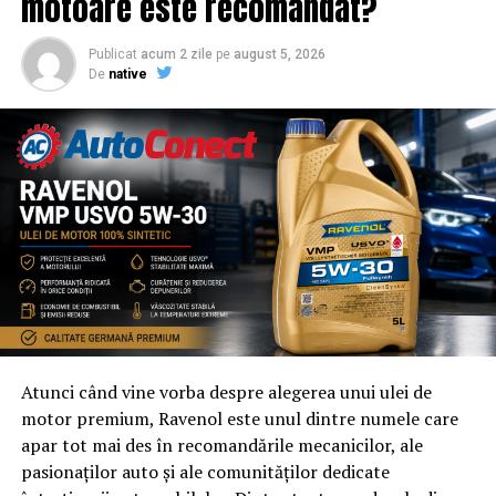
motoare este recomandat?
Publicat
acum 2 zile
pe
august 5, 2026
De
native
Atunci când vine vorba despre alegerea unui ulei de
motor premium, Ravenol este unul dintre numele care
apar tot mai des în recomandările mecanicilor, ale
pasionaților auto și ale comunităților dedicate