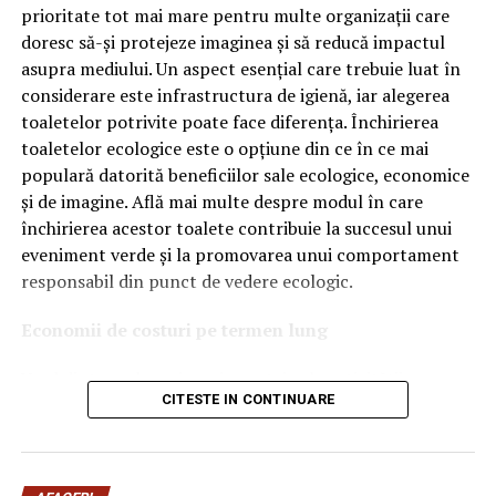
OEM.
prioritate tot mai mare pentru multe organizații care
doresc să-și protejeze imaginea și să reducă impactul
Ce înseamnă Ravenol VMP?
asupra mediului. Un aspect esențial care trebuie luat în
considerare este infrastructura de igienă, iar alegerea
Denumirea
VMP
identifică o gamă de uleiuri dezvoltate
toaletelor potrivite poate face diferența. Închirierea
pentru motoare moderne care necesită performanțe
toaletelor ecologice este o opțiune din ce în ce mai
ridicate și compatibilitate cu numeroase specificații ale
populară datorită beneficiilor sale ecologice, economice
constructorilor auto.
și de imagine. Află mai multe despre modul în care
Acest produs este destinat în special motoarelor
închirierea acestor toalete contribuie la succesul unui
moderne pe benzină și diesel, inclusiv celor echipate cu:
eveniment verde și la promovarea unui comportament
responsabil din punct de vedere ecologic.
turbocompresor;
Economii de costuri pe termen lung
filtru de particule DPF;
Unul dintre cele mai mari avantaje ale activității
catalizatoare moderne;
CITESTE IN CONTINUARE
de
închiriere toalete ecologice
este economia de costuri.
sisteme Start-Stop.
Deși există un cost inițial pentru închirierea acestora, pe
termen lung, aceasta este o opțiune mai rentabilă decât
Ce înseamnă USVO?
construirea unei infrastructuri permanente de toalete.