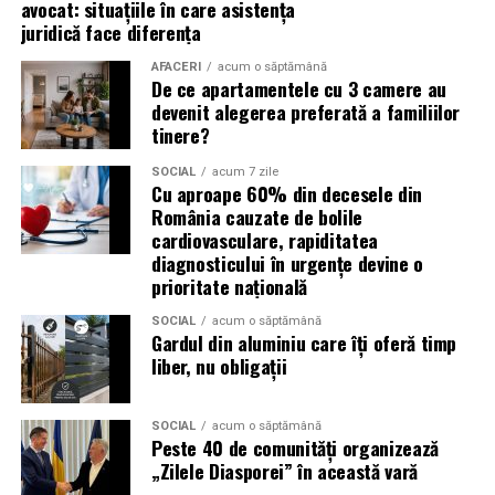
avocat: situațiile în care asistența
(Advertorial)
juridică face diferența
reducerea acumulării de reziduuri;
AFACERI
acum o săptămână
De ce apartamentele cu 3 camere au
protejarea filtrului de particule;
devenit alegerea preferată a familiilor
funcționarea eficientă a sistemului antipoluare.
tinere?
Acest aspect este esențial pentru reducerea riscului
SOCIAL
acum 7 zile
Cu aproape 60% din decesele din
unor reparații costisitoare.
România cauzate de bolile
cardiovasculare, rapiditatea
Avantajele Ravenol VMP USVO 5W30
diagnosticului în urgențe devine o
Printre cele mai importante avantaje se numără:
prioritate națională
SOCIAL
acum o săptămână
tehnologie USVO;
Gardul din aluminiu care îți oferă timp
liber, nu obligații
stabilitate termică ridicată;
rezistență la oxidare;
SOCIAL
acum o săptămână
protecție împotriva uzurii;
Peste 40 de comunități organizează
„Zilele Diasporei” în această vară
reducerea depunerilor;