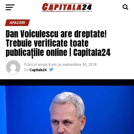
AFACERI
Dan Voiculescu are dreptate!
Trebuie verificate toate
publicațiile online | Capitala24
Publicat
acum 8 ani
pe
septembrie 30, 2018
De
Capitala24