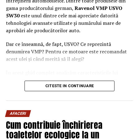
întreținerii automobilelor. Dintre toate produsele din
gama producătorului german,
Ravenol VMP USVO
5W30
este unul dintre cele mai apreciate datorită
tehnologiei avansate utilizate și numărului mare de
aprobări ale producătorilor auto.
Dar ce înseamnă, de fapt, USVO? Ce reprezintă
denumirea VMP? Pentru ce motoare este recomandat
acest ulei și când merită să îl alegi?
În acest ghid complet analizăm caracteristicile lui
Ravenol VMP USVO 5W30 și explicăm de ce este
CITESTE IN CONTINUARE
considerat unul dintre cele mai performante uleiuri de
motor disponibile în prezent.
Ce este Ravenol?
AFACERI
Ravenol este un producător german de lubrifianți
Cum contribuie închirierea
fondat în anul 1946 și recunoscut la nivel internațional
toaletelor ecologice la un
pentru dezvoltarea de
uleiuri de motor premium
.