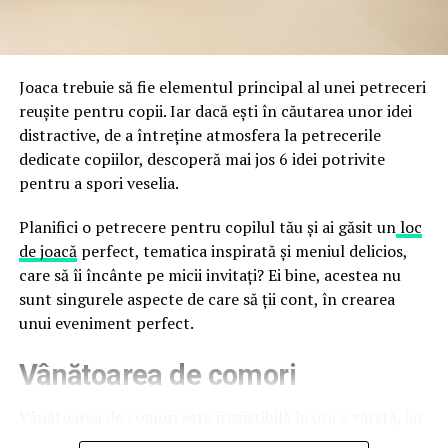
a avertizat, la rândul său, asupra amenințărilor asociate
trec de la deschiderea propriu-zisă a hotelului.
Cupei Mondiale FIFA 2026, de la site-uri și concursuri
false până la tentative de furt al datelor personale și
financiare. Instituția recomandă verificarea atentă a
Joaca trebuie să fie elementul principal al unei petreceri
sursei mesajelor și raportarea incidentelor la numărul
reușite pentru copii. Iar dacă ești în căutarea unor idei
unic 1911.
distractive, de a întreține atmosfera la petrecerile
dedicate copiilor, descoperă mai jos 6 idei potrivite
Campaniile identificate în ultimele săptămâni folosesc
pentru a spori veselia.
site-uri care imită platformele oficiale FIFA, aplicații
false de streaming, coduri QR malițioase și mesaje care
Planifici o petrecere pentru copilul tău și ai găsit un
loc
promit bilete, rambursări, premii sau acces gratuit la
de joacă
perfect, tematica inspirată și meniul delicios,
meciuri. FBI a emis în luna mai un avertisment privind
care să îi încânte pe micii invitați? Ei bine, acestea nu
site-urile care clonează platforma oficială prin
sunt singurele aspecte de care să ții cont, în crearea
modificări minore ale denumirii domeniului, precum
unui eveniment perfect.
introducerea sau schimbarea unei singure litere, pentru
Vânătoarea de comori
a colecta date personale și bancare.
Un singur grup de atacatori, denumit „Ghost Stadium”
Vânătoarea de comori este irezistibilă la orice vârstă, iar
de cercetătorii în securitate, ar opera peste 300 de
pentru copii este una dintre cele mai distractive