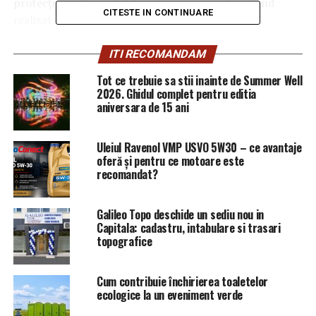
protecţie civilă, modul de acţionare a acestora fiind
CITESTE IN CONTINUARE
realizat local sau centralizat, din dispecerate.
Responsabilitatea menţinerii în stare de operativitate a
ITI RECOMANDAM
sistemului de înştiinţare – alarmare revine autorităţilor
Tot ce trebuie sa stii inainte de Summer Well
publice locale, iar reprezentanţii inspectoratului
2026. Ghidul complet pentru editia
derulează, periodic, acţiuni de verificare în teren.
aniversara de 15 ani
Prin modul de acţionare al mijloacelor tehnice de
Uleiul Ravenol VMP USVO 5W30 – ce avantaje
alarmare există posibilitatea de a crea disconfort în
oferă și pentru ce motoare este
spaţiul public, motiv pentru care asigurăm cetăţenii că
recomandat?
astfel de exerciţii periodice sunt necesare şi benefice.
Recomandăm cetăţenilor să rămână calmi şi să
Galileo Topo deschide un sediu nou in
urmărească informările transmise de către
Capitala: cadastru, intabulare si trasari
inspectoratul pentru situaţii de urgenţă şi
topografice
administraţiile publice locale.
Cum contribuie închirierea toaletelor
Obiectivele acestui demers vizează pregătirea continuă a
ecologice la un eveniment verde
autorităţilor administraţiei publice locale, pregătirea
populaţiei prin cunoaşterea semnificaţiei semnalelor de