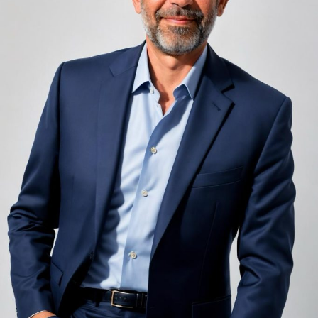
adiacent rămâne una dintre cele mai frecvente
nemulțumiri semnalate de oaspeți în recenziile online,
chiar și la unități altfel apreciate pentru servicii și
locație. De multe ori, oaspeții nu identifică pardoseala
drept sursa reală a problemei, ci descriu simplu senzația
de spațiu zgomotos sau agitat.
Pardoseala joacă un rol important în absorbția acestor
sunete, mai ales în zonele de trecere frecventă dintre
cameră și baie sau dintre pat și fereastră. Un material cu
proprietăți fonoabsorbante bune reduce transmiterea
zgomotului către camerele vecine și către etajele
inferioare, un aspect esențial mai ales în clădirile mai
vechi, cu structuri care nu au fost proiectate inițial
pentru izolare fonică performantă.
Rotația rapidă a oaspeților cere
materiale rezistente