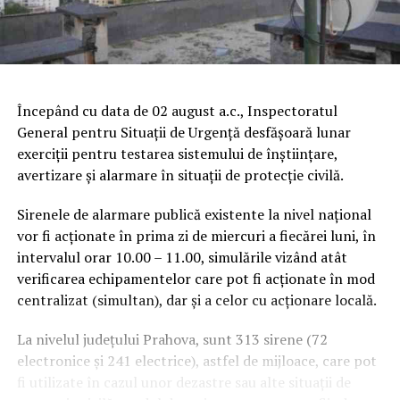
Începând cu data de 02 august a.c., Inspectoratul
General pentru Situaţii de Urgenţă desfăşoară lunar
exerciţii pentru testarea sistemului de înştiinţare,
avertizare şi alarmare în situaţii de protecţie civilă.
Sirenele de alarmare publică existente la nivel naţional
vor fi acţionate în prima zi de miercuri a fiecărei luni, în
intervalul orar 10.00 – 11.00, simulările vizând atât
verificarea echipamentelor care pot fi acţionate în mod
centralizat (simultan), dar şi a celor cu acţionare locală.
La nivelul judeţului Prahova, sunt 313 sirene (72
electronice şi 241 electrice), astfel de mijloace, care pot
fi utilizate în cazul unor dezastre sau alte situaţii de