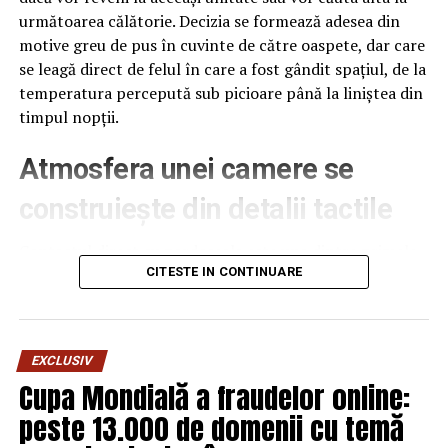
următoarea călătorie. Decizia se formează adesea din
ARTICOLE PE ACEIASI TEMA:
PRIMA
motive greu de pus în cuvinte de către oaspete, dar care
se leagă direct de felul în care a fost gândit spațiul, de la
URMATORUL
Bustul lui Neagoe Basarab, dezvelit la Oltenita. Initiativa
temperatura percepută sub picioare până la liniștea din
apartine SMV Ploiesti – Comisarul de Prahova
timpul nopții.
NU RATATI
Atmosfera unei camere se
Pentru noi, istoria se învîrte mai repede – Comisarul de
Prahova
construiește din detalii tactile
Contactul direct cu pardoseala este una dintre primele
senzații fizice pe care le are un oaspete atunci când
CITESTE IN CONTINUARE
intră desculț în cameră, fie dimineața, fie la revenirea de
pe drum, seara târziu. Textura și moliciunea potrivite,
oferite de
mocheta hotel
, pot schimba radical felul în
EXCLUSIV
care este percepută o cameră, chiar dacă restul
Cupa Mondială a fraudelor online:
mobilierului rămâne identic de la o unitate la alta din
peste 13.000 de domenii cu temă
același lanț hotelier internațional.