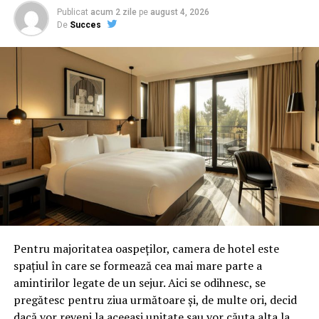
sunete a 32 secunde fiecare, cu pauză de 12 secunde
Publicat
acum 2 zile
pe
august 4, 2026
De
Succes
între ele.
Semnalul ÎNCETAREA ALARMEI se compune dintr-un
sunet continuu, de aceeaşi intensitate, cu durata de 2
minute.
Înştiinţarea, avertizarea, prealarmarea şi alarmarea se
realizează în scopul dispunerii măsurilor de protecţie a
populaţiei şi bunurilor materiale, precum şi pentru
limitarea efectelor dezastrelor. Cele mai des întâlnite
situaţii în care este alarmată populaţia prin intermediul
sirenelor electrice şi electronice au loc pe timpul
inundaţiilor, când este semnalată iminenţa producerii
unor viituri care să pună în pericol viaţa persoanelor.
Pentru majoritatea oaspeților, camera de hotel este
spațiul în care se formează cea mai mare parte a
amintirilor legate de un sejur. Aici se odihnesc, se
pregătesc pentru ziua următoare și, de multe ori, decid
dacă vor reveni la aceeași unitate sau vor căuta alta la