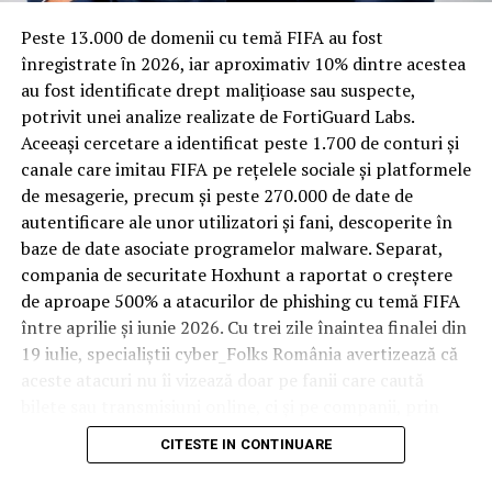
Spre diferență de o locuință obișnuită, o cameră de hotel
Peste 13.000 de domenii cu temă FIFA au fost
trece printr-un ciclu de utilizare intensă: oaspeți diferiți,
înregistrate ȋn 2026, iar aproximativ 10% dintre acestea
bagaje trase pe roți, curățenie zilnică, uneori mai multe
au fost identificate drept malițioase sau suspecte,
rezervări consecutive în aceeași săptămână. Această
potrivit unei analize realizate de FortiGuard Labs.
frecvență ridicată de utilizare pune presiune reală pe
Aceeași cercetare a identificat peste 1.700 de conturi și
orice suprafață, iar pardoseala este printre primele
canale care imitau FIFA pe rețelele sociale și platformele
elemente afectate vizibil, mai ales în zona din jurul
de mesagerie, precum și peste 270.000 de date de
patului și a ușii de acces.
autentificare ale unor utilizatori și fani, descoperite în
baze de date asociate programelor malware. Separat,
În etapa de renovare sau construcție, administratorii
compania de securitate Hoxhunt a raportat o creștere
care iau în calcul
mocheta trafic intens
pentru zonele
de aproape 500% a atacurilor de phishing cu temă FIFA
cu rotație mare reduc riscul de uzură prematură și de
între aprilie și iunie 2026. Cu trei zile înaintea finalei din
decolorare vizibilă în punctele de trecere frecventă. Este
19 iulie, specialiștii cyber_Folks România avertizează că
o decizie care ține mai puțin de stil și mai mult de
aceste atacuri nu îi vizează doar pe fanii care caută
longevitatea reală a investiției în amenajare, vizibilă abia
bilete sau transmisiuni online, ci și pe companii, prin
după primele sezoane de utilizare intensă.
conturile, dispozitivele și infrastructura digitală
CITESTE IN CONTINUARE
utilizate de angajați.
Un sejur care rămâne în