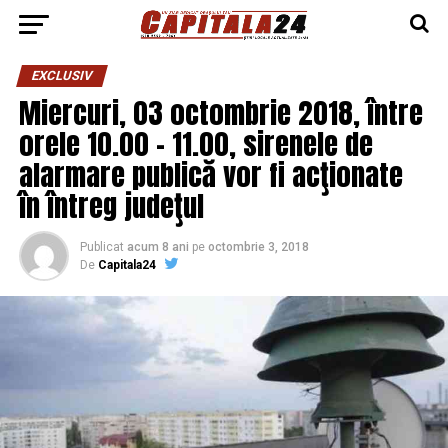
EXCLUSIV
Miercuri, 03 octombrie 2018, între
orele 10.00 – 11.00, sirenele de
alarmare publică vor fi acţionate
în întreg judeţul
Publicat
acum 8 ani
pe
octombrie 3, 2018
De
Capitala24