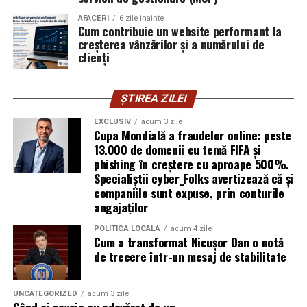
explică Horațiu Șimon, Chief Technology Officer
cyber_Folks România.
AFACERI
6 zile inainte
Cum contribuie un website performant la
creșterea vânzărilor și a numărului de
Subiectul a fost semnalat și de FBI, care a inclus în
clienți
informările din ultima lună amenințările asociate
turneului, de la fraude online și furtul datelor până la
ȘTIREA ZILEI
operațiuni de dezinformare.
EXCLUSIV
acum 3 zile
Avertismentele publice s-au concentrat în principal
Cupa Mondială a fraudelor online: peste
asupra fanilor și infrastructurii orașelor gazdă, însă
13.000 de domenii cu temă FIFA și
phishing în creștere cu aproape 500%.
specialiștii atrag atenția că firmele pot fi afectate
Specialiștii cyber_Folks avertizează că și
inclusiv atunci când nu au nicio legătură directă cu
companiile sunt expuse, prin conturile
industria sportului, turismului sau vânzarea de bilete.
angajaților
Atacurile sunt mai eficiente în contextul
POLITICĂ LOCALĂ
acum 4 zile
Cum a transformat Nicușor Dan o notă
evenimentelor globale
de trecere într-un mesaj de stabilitate
Campaniile de phishing asociate evenimentelor
importante profită de interesul public ridicat, de
UNCATEGORIZED
acum 3 zile
presiunea timpului și de teama utilizatorilor că ar putea