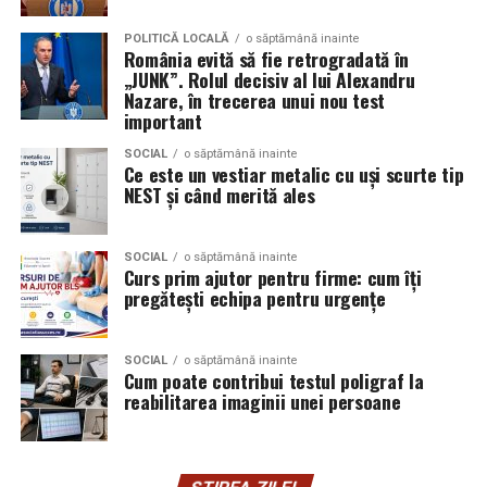
Aceasta nu doar că îmbunătățește percepția față de
Audi;
eveniment, dar poate și atrage mai mulți participanți
POLITICĂ LOCALĂ
o săptămână inainte
Skoda;
România evită să fie retrogradată în
care sunt interesați de susținerea unor cauze ecologice.
„JUNK”. Rolul decisiv al lui Alexandru
Promovând un eveniment “verde”, organizatorii pot
Seat;
Nazare, în trecerea unui nou test
atrage atenția asupra angajamentului față de protejarea
important
Porsche;
mediului și față de responsabilitatea socială.
SOCIAL
o săptămână inainte
Opel;
Ce este un vestiar metalic cu uși scurte tip
Participanții vor aprecia cu siguranță faptul că
NEST și când merită ales
Ford;
organizatorii au ales să adopte soluții care protejează
natura. De asemenea, acest lucru poate contribui la
Renault și altele.
creșterea reputației evenimentului și la creșterea
SOCIAL
o săptămână inainte
Curs prim ajutor pentru firme: cum îți
Compatibilitatea exactă trebuie verificată întotdeauna
numărului de participanți în edițiile viitoare.
pregătești echipa pentru urgențe
în manualul vehiculului sau în documentația tehnică a
producătorului.
Confortul participanților
SOCIAL
o săptămână inainte
Cum poate contribui testul poligraf la
Este potrivit pentru motoarele diesel?
Deși un eveniment verde presupune economii de costuri
reabilitarea imaginii unei persoane
și un impact pozitiv asupra mediului, nu trebuie să se
Da.
facă compromisuri în ceea ce privește confortul
participanților. Modelele ecologice sunt concepute
Ravenol VMP USVO 5W30 este utilizat frecvent pe