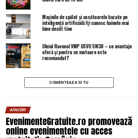
şi la Daimler şi la producătorul de componente auto
Bosch. AGERPRES
Mașinile de spălat și uscătoarele bazate pe
inteligență artificială îți cunosc hainele mai
ARTICOLE PE ACEIASI TEMA:
PRIMA
bine decât tine
URMATORUL
Miliardarii din umbră. Cine se află în spatele afacerilor
Uleiul Ravenol VMP USVO 5W30 – ce avantaje
BMW, Lidl sau Kaufland. Nimeni nu știe nimic despre
oferă și pentru ce motoare este
viața lor personală | Capitala24
recomandat?
NU RATATI
Declaraţia de ultimă oră a lui Tăriceanu pe subiectul
momentului | Capitala24
COMENTEAZA SI TU
AFACERI
EvenimenteGratuite.ro promovează
online evenimentele cu acces