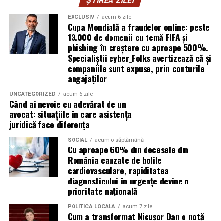
pentru a oferi un nivel ridicat de confort, similar celor
motoare diesel moderne.
ȘTIREA ZILEI
tradiționale.
EXCLUSIV
acum 6 zile
Avantaje:
Cupa Mondială a fraudelor online: peste
Aceste toalete sunt echipate cu ventilație
13.000 de domenii cu temă FIFA și
corespunzătoare pentru a preveni mirosurile neplăcute
phishing în creștere cu aproape 500%.
compatibilitate cu DPF;
Specialiștii cyber_Folks avertizează că și
și pot include facilități suplimentare, cum ar fi iluminare
protecție pentru turbocompresor;
companiile sunt expuse, prin conturile
solară sau podele antiderapante. De asemenea, multe
angajaților
reducerea depunerilor;
facilități ecologice sunt echipate cu sisteme moderne de
curățare și întreținere, astfel încât igiena să fie mereu la
UNCATEGORIZED
acum 6 zile
stabilitate la temperaturi ridicate;
Când ai nevoie cu adevărat de un
un nivel ridicat.
avocat: situațiile în care asistența
protecție împotriva uzurii.
juridică face diferența
În plus, o toaletă ecologică este foarte ușor de
Aceste caracteristici îl recomandă pentru utilizarea pe
amplasat, ceea ce înseamnă că aceste toalete pot fi
SOCIAL
acum o săptămână
numeroase motoare diesel Euro 5 și Euro 6.
Cu aproape 60% din decesele din
plasate strategic în locații convenabile pentru
România cauzate de bolile
participanți, fără a afecta fluxul evenimentului.
Este potrivit pentru motoarele pe benzină?
cardiovasculare, rapiditatea
diagnosticului în urgențe devine o
Da.
Încurajarea comportamentului responsabil al
prioritate națională
participanților
Motoarele moderne pe benzină solicită intens uleiul, în
POLITICĂ LOCALĂ
acum 7 zile
Cum a transformat Nicușor Dan o notă
special cele echipate cu:
Un alt beneficiu important al închirierii categoriei de