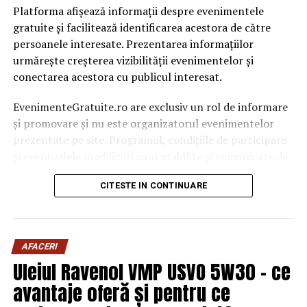
Platforma afișează informații despre evenimentele
gratuite și facilitează identificarea acestora de către
persoanele interesate. Prezentarea informațiilor
urmărește creșterea vizibilității evenimentelor și
conectarea acestora cu publicul interesat.
EvenimenteGratuite.ro are exclusiv un rol de informare
și promovare și nu este organizatorul evenimentelor
prezentate pe site. Programul, condițiile de participare
și eventualele modificări sunt stabilite și comunicate de
organizatorii fiecărui eveniment.
CITESTE IN CONTINUARE
Publicului îi este recomandată verificarea informațiilor
înainte de participare.
AFACERI
Organizatorii care doresc să crească vizibilitatea unui
Uleiul Ravenol VMP USVO 5W30 – ce
eveniment cu acces gratuit pot solicita o ofertă de
promovare din partea echipei EvenimenteGratuite.ro.
avantaje oferă și pentru ce
Adresa de contact este
salut@evenimentegratuite.ro
.