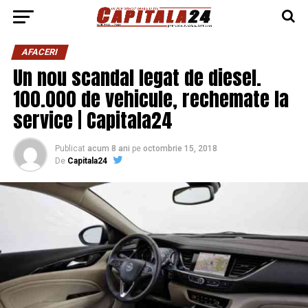
AFACERI
Un nou scandal legat de diesel.
100.000 de vehicule, rechemate la
service | Capitala24
Publicat
acum 8 ani
pe
octombrie 15, 2018
De
Capitala24