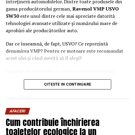
întreținerii automobilelor. Dintre toate produsele din
gama producătorului german,
Ravenol VMP USVO
5W30
este unul dintre cele mai apreciate datorită
tehnologiei avansate utilizate și numărului mare de
aprobări ale producătorilor auto.
Dar ce înseamnă, de fapt, USVO? Ce reprezintă
denumirea VMP? Pentru ce motoare este recomandat
acest ulei și când merită să îl alegi?
În acest ghid complet analizăm caracteristicile lui
Ravenol VMP USVO 5W30 și explicăm de ce este
CITESTE IN CONTINUARE
considerat unul dintre cele mai performante uleiuri de
motor disponibile în prezent.
Ce este Ravenol?
AFACERI
Ravenol este un producător german de lubrifianți
Cum contribuie închirierea
fondat în anul 1946 și recunoscut la nivel internațional
toaletelor ecologice la un
pentru dezvoltarea de
uleiuri de motor premium
.