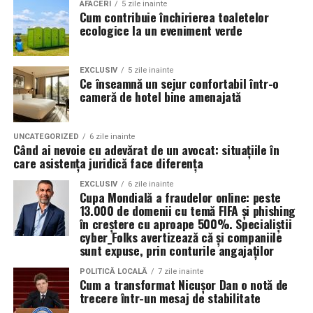
Valoarea 30 indică comportamentul uleiului la
În plus, prin alegerea facilităților ecologice,
AFACERI
5 zile inainte
Cum contribuie închirierea toaletelor
temperatura normală de funcționare a motorului.
organizatorii unui eveniment pot reduce semnificativ
ecologice la un eveniment verde
impactul negativ asupra mediului în comparație cu
Rezultatul este un echilibru foarte bun între protecție și
soluțiile tradiționale, care sunt mult mai dăunătoare
economie de combustibil.
pentru natură. Astfel, toaletele ecologice contribuie la
EXCLUSIV
5 zile inainte
Ce înseamnă un sejur confortabil într-o
promovarea unui comportament responsabil din punct
cameră de hotel bine amenajată
Pentru ce motoare este recomandat Ravenol VMP
de vedere ecologic și ajută la protejarea resurselor
USVO 5W30?
naturale.
Tipul de
ulei de motor Ravenol
VMP USVO 5W30 este
UNCATEGORIZED
6 zile inainte
Când ai nevoie cu adevărat de un avocat: situațiile în
recomandat pentru numeroase motoare moderne care
Impactul pozitiv asupra imaginii evenimentului
care asistența juridică face diferența
necesită un ulei 5W30 cu aprobări OEM specifice.
Alegerea unor soluții ecologice, precum tipul ecologic
EXCLUSIV
6 zile inainte
Cupa Mondială a fraudelor online: peste
În funcție de specificațiile constructorului, poate fi
de toaletă, poate aduce beneficii semnificative imaginii
13.000 de domenii cu temă FIFA și phishing
utilizat pe vehicule ale unor mărci precum:
unui eveniment. Într-o eră în care participanții devin din
în creștere cu aproape 500%. Specialiștii
ce în ce mai conștienți de problemele de mediu,
cyber_Folks avertizează că și companiile
sunt expuse, prin conturile angajaților
organizatorii care aleg să adopte soluții sustenabile, cum
BMW;
ar fi închirierea toaletelor din gama ecologică, pot
POLITICĂ LOCALĂ
7 zile inainte
Mercedes-Benz;
Cum a transformat Nicușor Dan o notă de
câștiga aprecierea publicului.
trecere într-un mesaj de stabilitate
Volkswagen;