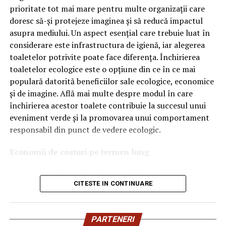
OEM.
prioritate tot mai mare pentru multe organizații care
doresc să-și protejeze imaginea și să reducă impactul
Ce înseamnă Ravenol VMP?
asupra mediului. Un aspect esențial care trebuie luat în
considerare este infrastructura de igienă, iar alegerea
Denumirea
VMP
identifică o gamă de uleiuri dezvoltate
toaletelor potrivite poate face diferența. Închirierea
pentru motoare moderne care necesită performanțe
toaletelor ecologice este o opțiune din ce în ce mai
ridicate și compatibilitate cu numeroase specificații ale
populară datorită beneficiilor sale ecologice, economice
constructorilor auto.
și de imagine. Află mai multe despre modul în care
Acest produs este destinat în special motoarelor
închirierea acestor toalete contribuie la succesul unui
moderne pe benzină și diesel, inclusiv celor echipate cu:
eveniment verde și la promovarea unui comportament
responsabil din punct de vedere ecologic.
turbocompresor;
Economii de costuri pe termen lung
filtru de particule DPF;
Unul dintre cele mai mari avantaje ale activității
catalizatoare moderne;
CITESTE IN CONTINUARE
de
închiriere toalete ecologice
este economia de costuri.
sisteme Start-Stop.
Deși există un cost inițial pentru închirierea acestora, pe
termen lung, aceasta este o opțiune mai rentabilă decât
Ce înseamnă USVO?
PARTENERI
construirea unei infrastructuri permanente de toalete.