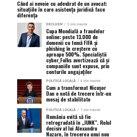
Când ai nevoie cu adevărat de un avocat:
situațiile în care asistența juridică face
diferența
EXCLUSIV
5 zile inainte
Cupa Mondială a fraudelor
online: peste 13.000 de
domenii cu temă FIFA și
phishing în creștere cu
aproape 500%. Specialiștii
cyber_Folks avertizează că și
companiile sunt expuse, prin
conturile angajaților
POLITICĂ LOCALĂ
6 zile inainte
Cum a transformat Nicușor
Dan o notă de trecere într-un
mesaj de stabilitate
POLITICĂ LOCALĂ
7 zile inainte
România evită să fie
retrogradată în „JUNK”. Rolul
decisiv al lui Alexandru
Nazare, în trecerea unui nou