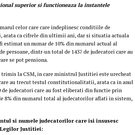
ional superior si functioneaza la instantele
umarul celor care care indeplinesc conditiile de
rata ca cifrele din ultimii ani, dar si situatia actuala
a fi estimat un numar de 10% din numarul actual al
de persoane, dintr-un total de 1437 de judecatori care au
care se pot pensiona.
rimis la CSM, in care ministrul Justitiei este urecheat
are au trecut testul constitutionalitatii, arata ca in anul
de judecatori care au fost eliberati din functie prin
 8% din numarul total al judecatorilor aflati in sistem,
ul si numele judecatorilor care isi insusesc
egilor Justitiei: