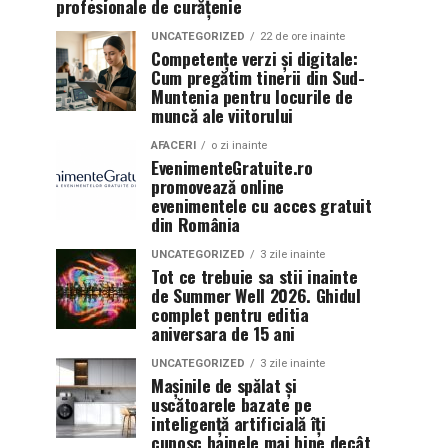
profesionale de curățenie
UNCATEGORIZED
22 de ore inainte
Competențe verzi și digitale:
Cum pregătim tinerii din Sud-
Muntenia pentru locurile de
muncă ale viitorului
AFACERI
o zi inainte
EvenimenteGratuite.ro
promovează online
evenimentele cu acces gratuit
din România
UNCATEGORIZED
3 zile inainte
Tot ce trebuie sa stii inainte
de Summer Well 2026. Ghidul
complet pentru editia
aniversara de 15 ani
UNCATEGORIZED
3 zile inainte
Mașinile de spălat și
uscătoarele bazate pe
inteligență artificială îți
cunosc hainele mai bine decât