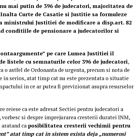
 nu mai putin de 396 de judecatori, majoritatea de
r Inalta Curte de Casatie si Justitie sa formuleze
inistrului Justitiei de modificare a disp.art. 82
nd conditiile de pensionare a judecatorilor si
Contaargumente” pe care Lumea Justitiei il
 de listele cu semnaturile celor 396 de judecatori
,
a o astfel de Ordonanta de urgenta, precum si nota de
e in serios, atat timp cat nu este prezentata o situatie
 impactului in ce ar putea fi previzionat asupra resurselor
e reiese ca este adresat Sectiei pentru judecatori a
, vorbesc si despre imprejurarea cresterii duratei INM,
i aratand ca
posibilitatea cresterii vechimii pentru
nt” atat timp cat in sistem exista deja „numerosi