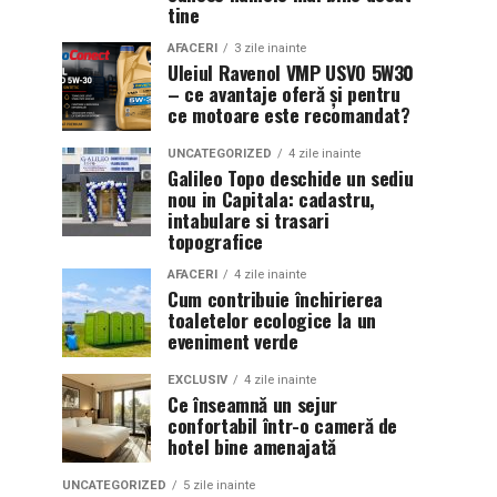
tine
AFACERI
3 zile inainte
Uleiul Ravenol VMP USVO 5W30
– ce avantaje oferă și pentru
ce motoare este recomandat?
UNCATEGORIZED
4 zile inainte
Galileo Topo deschide un sediu
nou in Capitala: cadastru,
intabulare si trasari
topografice
AFACERI
4 zile inainte
Cum contribuie închirierea
toaletelor ecologice la un
eveniment verde
EXCLUSIV
4 zile inainte
Ce înseamnă un sejur
confortabil într-o cameră de
hotel bine amenajată
UNCATEGORIZED
5 zile inainte