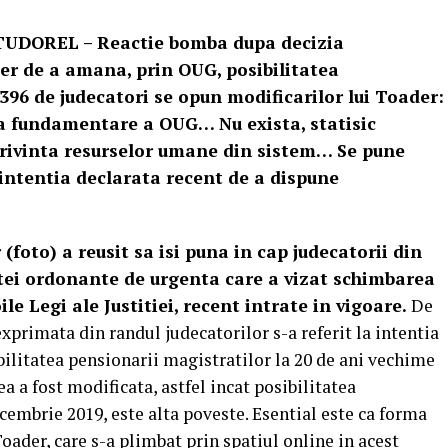
TUDOREL – Reactie bomba dupa decizia
der de a amana, prin OUG, posibilitatea
396 de judecatori se opun modificarilor lui Toader:
sa fundamentare a OUG… Nu exista, statisic
 privinta resurselor umane din sistem… Se pune
 intentia declarata recent de a dispune
(foto) a reusit sa isi puna in cap judecatorii din
atei ordonante de urgenta care a vizat schimbarea
e Legi ale Justitiei, recent intrate in vigoare.
De
rimata din randul judecatorilor s-a referit la intentia
bilitatea pensionarii magistratilor la 20 de ani vechime
a a fost modificata, astfel incat posibilitatea
ecembrie 2019, este alta poveste. Esential este ca forma
oader, care s-a plimbat prin spatiul online in acest