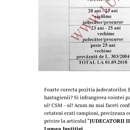
Foarte corecta pozitia judecatorilor.
hastagienii? Si infrangerea vointei 
ul! CSM – ul! Acum nu mai faceti conf
cetateni erati campioni, precizeaza c
privire la articolul “
JUDECATORII II
Lumea Justitiei.