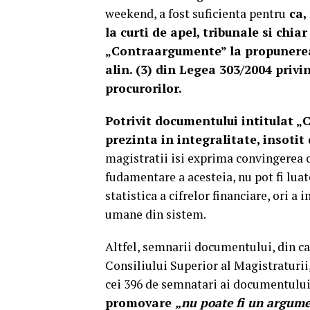
weekend, a fost suficienta pentru
ca,
la curti de apel, tribunale si chia
„Contraargumente” la propunerea m
alin. (3) din Legea 303/2004 privi
procurorilor.
Potrivit documentului intitulat „
prezinta in integralitate, insotit
magistratii isi exprima convingerea c
fudamentare a acesteia, nu pot fi luat
statistica a cifrelor financiare, ori a
umane din sistem.
Altfel, semnarii documentului, din car
Consiliului Superior al Magistraturii
cei 396 de semnatari ai documentulu
promovare
„nu poate fi un argume