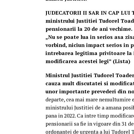
JUDECATORII II SAR IN CAP LUI 
ministrului Justitiei Tudorel Toa
pensionarii la 20 de ani vechime. 
„Nu se poate lua in serios asa zi
vorbind, niciun impact serios in
intrebarea legitima privitoare la
modificarea acestei legi” (Lista)
Ministrul Justitiei Tudorel Toader 
cauza mult discutatei si modific
unor importante prevederi din noil
departe, cea mai mare nemultumire exp
ministrului Justitiei de a amana posi
pana in 2022. Ca intre timp modificare
pensionarii sa fie in vigoare din 31 d
ordonantei de urgenta a lui Tudorel T