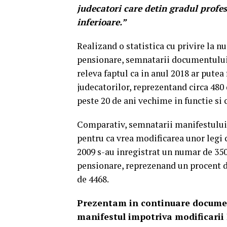
judecatori care detin gradul profes
inferioare.”
Realizand o statistica cu privire la n
pensionare, semnatarii documentului, a
releva faptul ca in anul 2018 ar pute
judecatorilor, reprezentand circa 480 
peste 20 de ani vechime in functie si 
Comparativ, semnatarii manifestului t
pentru ca vrea modificarea unor legi c
2009 s-au inregistrat un numar de 350 
pensionare, reprezenand un procent de
de 4468.
Prezentam in continuare document
manifestul impotriva modificarii L