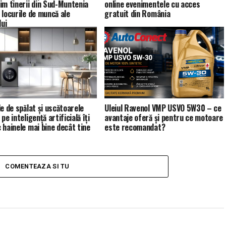
im tinerii din Sud-Muntenia
online evenimentele cu acces
 locurile de muncă ale
gratuit din România
lui
le de spălat și uscătoarele
Uleiul Ravenol VMP USVO 5W30 – ce
pe inteligență artificială îți
avantaje oferă și pentru ce motoare
 hainele mai bine decât tine
este recomandat?
COMENTEAZA SI TU