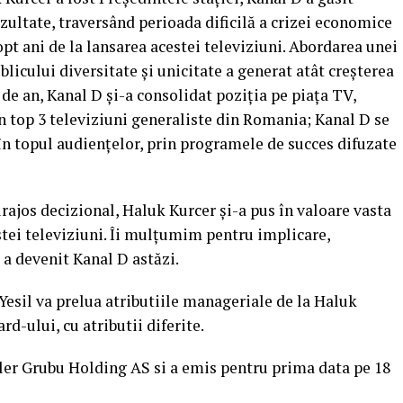
rezultate, traversând perioada dificilă a crizei economice
 opt ani de la lansarea acestei televiziuni. Abordarea unei
blicului diversitate şi unicitate a generat atât creşterea
n de an, Kanal D şi-a consolidat poziţia pe piaţa TV,
in top 3 televiziuni generaliste din Romania; Kanal D se
 în topul audienţelor, prin programele de succes difuzate
urajos decizional, Haluk Kurcer şi-a pus în valoare vasta
tei televiziuni. Îi mulţumim pentru implicare,
e a devenit Kanal D astăzi.
Yesil va prelua atributiile manageriale de la Haluk
d-ului, cu atributii diferite.
ler Grubu Holding AS si a emis pentru prima data pe 18