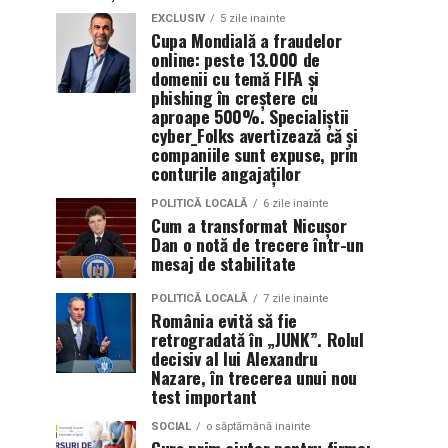
EXCLUSIV
5 zile inainte
Cupa Mondială a fraudelor
online: peste 13.000 de
domenii cu temă FIFA și
phishing în creștere cu
aproape 500%. Specialiștii
cyber_Folks avertizează că și
companiile sunt expuse, prin
conturile angajaților
POLITICĂ LOCALĂ
6 zile inainte
Cum a transformat Nicușor
Dan o notă de trecere într-un
mesaj de stabilitate
POLITICĂ LOCALĂ
7 zile inainte
România evită să fie
retrogradată în „JUNK”. Rolul
decisiv al lui Alexandru
Nazare, în trecerea unui nou
test important
SOCIAL
o săptămână inainte