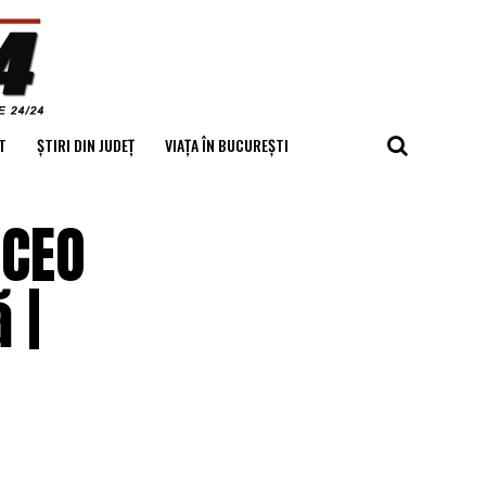
T
ȘTIRI DIN JUDEȚ
VIAȚA ÎN BUCUREȘTI
 CEO
 |