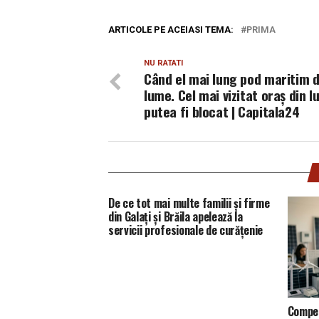
ARTICOLE PE ACEIASI TEMA:
PRIMA
NU RATATI
Când el mai lung pod maritim d
lume. Cel mai vizitat oraș din 
putea fi blocat | Capitala24
De ce tot mai multe familii și firme
din Galați și Brăila apelează la
servicii profesionale de curățenie
Compet