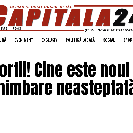
URĂ
EVENIMENT
EXCLUSIV
POLITICĂ LOCALĂ
SOCIAL
SPOR
rtii! Cine este noul
chimbare neasteptată