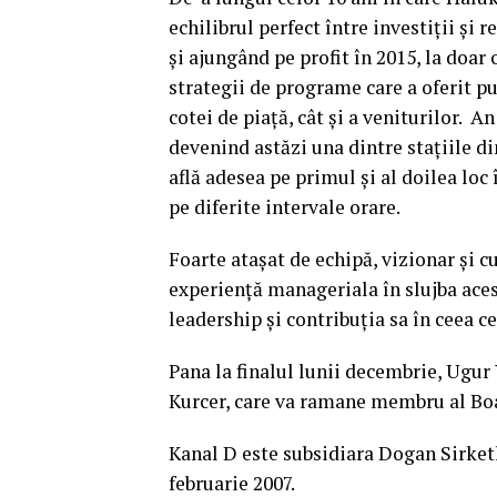
echilibrul perfect între investiţii şi 
şi ajungând pe profit în 2015, la doar
strategii de programe care a oferit pu
cotei de piaţă, cât şi a veniturilor. A
devenind astăzi una dintre staţiile d
află adesea pe primul şi al doilea loc
pe diferite intervale orare.
Foarte ataşat de echipă, vizionar şi c
experienţă manageriala în slujba aces
leadership şi contribuţia sa în ceea c
Pana la finalul lunii decembrie, Ugur 
Kurcer, care va ramane membru al Boar
Kanal D este subsidiara Dogan Sirket
februarie 2007.