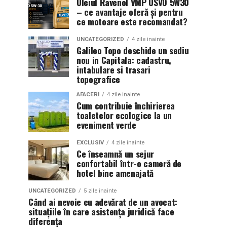
Uleiul Ravenol VMP USVO 5W30
– ce avantaje oferă și pentru
ce motoare este recomandat?
UNCATEGORIZED
4 zile inainte
Galileo Topo deschide un sediu
nou in Capitala: cadastru,
intabulare si trasari
topografice
AFACERI
4 zile inainte
Cum contribuie închirierea
toaletelor ecologice la un
eveniment verde
EXCLUSIV
4 zile inainte
Ce înseamnă un sejur
confortabil într-o cameră de
hotel bine amenajată
UNCATEGORIZED
5 zile inainte
Când ai nevoie cu adevărat de un avocat:
situațiile în care asistența juridică face
diferența