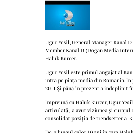
Ugur Yesil, General Manager Kanal D 
Member Kanal D (Dogan Media Internat
Haluk Kurcer.
Ugur Yesil este primul angajat al Kana
intra pe piaţa media din Romania. În 
2011 Și până în prezent a indeplinit 
Împreună cu Haluk Kurcer, Ugur Yesil 
articulată, a avut viziunea şi curajul 
consolidat poziţia de trendsetter a 
De-a lungul celor 10 ani în care Haluk