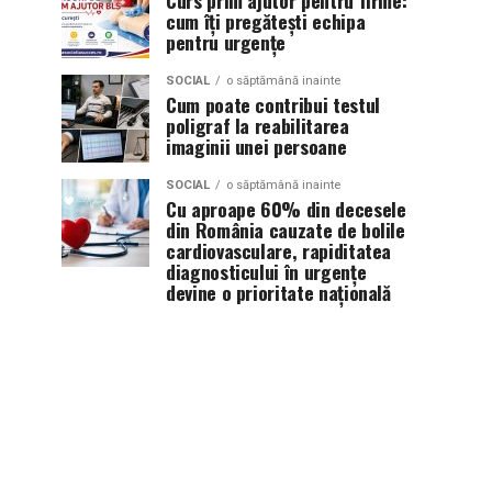
Curs prim ajutor pentru firme:
cum îți pregătești echipa
pentru urgențe
SOCIAL
o săptămână inainte
Cum poate contribui testul
poligraf la reabilitarea
imaginii unei persoane
SOCIAL
o săptămână inainte
Cu aproape 60% din decesele
din România cauzate de bolile
cardiovasculare, rapiditatea
diagnosticului în urgențe
devine o prioritate națională