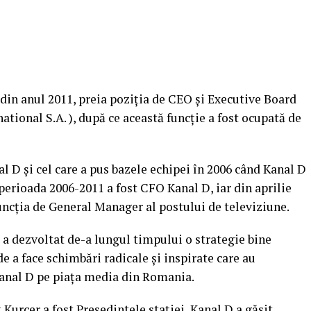
din anul 2011, preia poziţia de CEO şi Executive Board
ional S.A. ), după ce această funcţie a fost ocupată de
l D şi cel care a pus bazele echipei în 2006 când Kanal D
perioada 2006-2011 a fost CFO Kanal D, iar din aprilie
funcţia de General Manager al postului de televiziune.
a dezvoltat de-a lungul timpului o strategie bine
de a face schimbări radicale şi inspirate care au
Kanal D pe piaţa media din Romania.
 Kurcer a fost Preşedintele staţiei, Kanal D a găsit