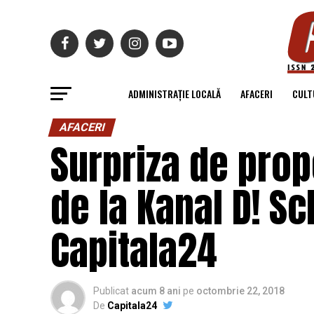
ADMINISTRAȚIE LOCALĂ
AFACERI
CULT
AFACERI
Surpriza de propo
de la Kanal D! S
Capitala24
Publicat
acum 8 ani
pe
octombrie 22, 2018
De
Capitala24