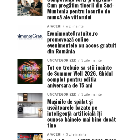
Cum pregătim tinerii din Sud-
Muntenia pentru locurile de
muncă ale viitorului
AFACERI
o zi inainte
EvenimenteGratuite.ro
promovează online
evenimentele cu acces gratuit
din România
UNCATEGORIZED
3 zile inainte
Tot ce trebuie sa stii inainte
de Summer Well 2026. Ghidul
complet pentru editia
aniversara de 15 ani
UNCATEGORIZED
3 zile inainte
Mașinile de spălat și
uscătoarele bazate pe
inteligență artificială îți
cunosc hainele mai bine decât
tine
AFACERI
3 zile inainte