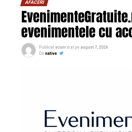
AFACERI
EvenimenteGratuite
evenimentele cu acc
Publicat
acum o zi
pe
august 7, 2026
De
native