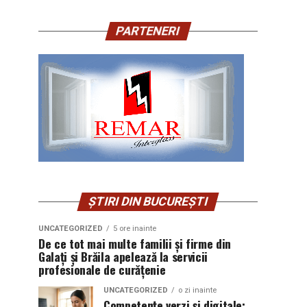
PARTENERI
ȘTIRI DIN BUCUREȘTI
UNCATEGORIZED
5 ore inainte
De ce tot mai multe familii și firme din
Galați și Brăila apelează la servicii
profesionale de curățenie
UNCATEGORIZED
o zi inainte
Competențe verzi și digitale: