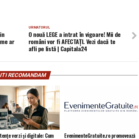
URMATORUL
in
O nouă LEGE a intrat în vigoare! Mii de
lume ar
români vor fi AFECTAȚI. Vezi dacă te
afli pe listă | Capitala24
ITI RECOMANDAM
ențe verzi și digitale: Cum
EvenimenteGratuite.ro promovează