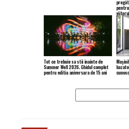
pregăt
pentru
viitoru
Tot ce trebuie sa stii inainte de
Mașini
Summer Well 2026. Ghidul complet
bazate 
pentru editia aniversara de 15 ani
cunosc