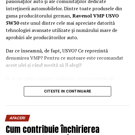
pasionaților auto și ale comunităților dedicate
întreținerii automobilelor. Dintre toate produsele din
gama producătorului german,
Ravenol VMP USVO
5W30
este unul dintre cele mai apreciate datorită
tehnologiei avansate utilizate și numărului mare de
aprobări ale producătorilor auto.
Dar ce înseamnă, de fapt, USVO? Ce reprezintă
denumirea VMP? Pentru ce motoare este recomandat
acest ulei și când merită să îl alegi?
În acest ghid complet analizăm caracteristicile lui
Ravenol VMP USVO 5W30 și explicăm de ce este
CITESTE IN CONTINUARE
considerat unul dintre cele mai performante uleiuri de
motor disponibile în prezent.
Ce este Ravenol?
AFACERI
Ravenol este un producător german de lubrifianți
Cum contribuie închirierea
fondat în anul 1946 și recunoscut la nivel internațional