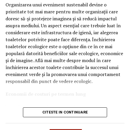
tehnologiile proprii și pentru numărul mare de aprobări
Organizarea unui eveniment sustenabil devine o
OEM.
prioritate tot mai mare pentru multe organizații care
doresc să-și protejeze imaginea și să reducă impactul
Ce înseamnă Ravenol VMP?
asupra mediului. Un aspect esențial care trebuie luat în
considerare este infrastructura de igienă, iar alegerea
Denumirea
VMP
identifică o gamă de uleiuri dezvoltate
toaletelor potrivite poate face diferența. Închirierea
pentru motoare moderne care necesită performanțe
toaletelor ecologice este o opțiune din ce în ce mai
ridicate și compatibilitate cu numeroase specificații ale
populară datorită beneficiilor sale ecologice, economice
constructorilor auto.
și de imagine. Află mai multe despre modul în care
Acest produs este destinat în special motoarelor
închirierea acestor toalete contribuie la succesul unui
moderne pe benzină și diesel, inclusiv celor echipate cu:
eveniment verde și la promovarea unui comportament
responsabil din punct de vedere ecologic.
turbocompresor;
Economii de costuri pe termen lung
filtru de particule DPF;
Unul dintre cele mai mari avantaje ale activității
catalizatoare moderne;
CITESTE IN CONTINUARE
de
închiriere toalete ecologice
este economia de costuri.
sisteme Start-Stop.
Deși există un cost inițial pentru închirierea acestora, pe
termen lung, aceasta este o opțiune mai rentabilă decât
Ce înseamnă USVO?