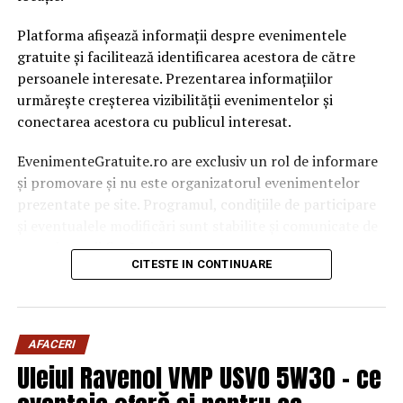
Platforma afișează informații despre evenimentele
gratuite și facilitează identificarea acestora de către
persoanele interesate. Prezentarea informațiilor
urmărește creșterea vizibilității evenimentelor și
conectarea acestora cu publicul interesat.
EvenimenteGratuite.ro are exclusiv un rol de informare
și promovare și nu este organizatorul evenimentelor
prezentate pe site. Programul, condițiile de participare
și eventualele modificări sunt stabilite și comunicate de
organizatorii fiecărui eveniment.
CITESTE IN CONTINUARE
Publicului îi este recomandată verificarea informațiilor
înainte de participare.
AFACERI
Organizatorii care doresc să crească vizibilitatea unui
Uleiul Ravenol VMP USVO 5W30 – ce
eveniment cu acces gratuit pot solicita o ofertă de
promovare din partea echipei EvenimenteGratuite.ro.