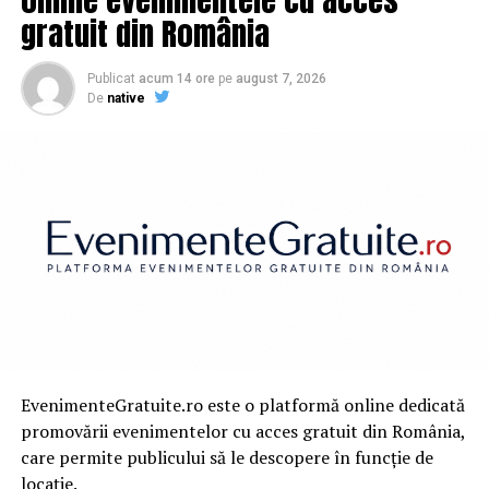
gratuit din România
NU RATATI
Lazăr, final de declarație cu lacrimi în ochi – Comisarul
de Prahova
Publicat
acum 14 ore
pe
august 7, 2026
De
native
EvenimenteGratuite.ro este o platformă online dedicată
promovării evenimentelor cu acces gratuit din România,
care permite publicului să le descopere în funcție de
locație.