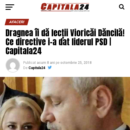
AFACERI
Dragnea îi dă lecții Vioricăi Dăncilă!
Ce directive i-a dat liderul PSD |
Capitala24
Publicat
acum 8 ani
pe
octombrie 25, 2018
De
Capitala24