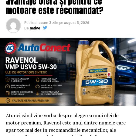
avantaje oferă și pentru ce
Adresa de contact este
salut@evenimentegratuite.ro
.
motoare este recomandat?
Publicat
acum 3 zile
pe
august 5, 2026
De
native
Atunci când vine vorba despre alegerea unui ulei de
motor premium, Ravenol este unul dintre numele care
apar tot mai des în recomandările mecanicilor, ale