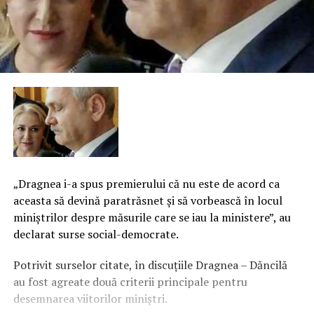
„Dragnea i-a spus premierului că nu este de acord ca
aceasta să devină paratrăsnet şi să vorbească în locul
miniştrilor despre măsurile care se iau la ministere”, au
declarat surse social-democrate.
Potrivit surselor citate, în discuţiile Dragnea – Dăncilă
au fost agreate două criterii principale pentru
desemnarea viitorilor miniştri.