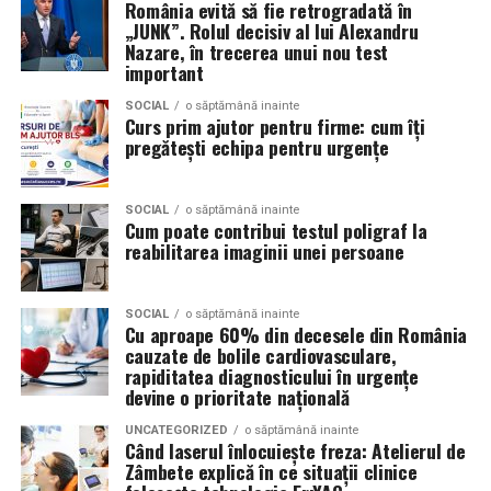
Volkswagen;
România evită să fie retrogradată în
„JUNK”. Rolul decisiv al lui Alexandru
Aceasta nu doar că îmbunătățește percepția față de
Audi;
Nazare, în trecerea unui nou test
eveniment, dar poate și atrage mai mulți participanți
important
Skoda;
care sunt interesați de susținerea unor cauze ecologice.
Promovând un eveniment “verde”, organizatorii pot
SOCIAL
o săptămână inainte
Seat;
Curs prim ajutor pentru firme: cum îți
atrage atenția asupra angajamentului față de protejarea
pregătești echipa pentru urgențe
Porsche;
mediului și față de responsabilitatea socială.
Opel;
Participanții vor aprecia cu siguranță faptul că
SOCIAL
o săptămână inainte
Cum poate contribui testul poligraf la
Ford;
organizatorii au ales să adopte soluții care protejează
reabilitarea imaginii unei persoane
natura. De asemenea, acest lucru poate contribui la
Renault și altele.
creșterea reputației evenimentului și la creșterea
Compatibilitatea exactă trebuie verificată întotdeauna
numărului de participanți în edițiile viitoare.
SOCIAL
o săptămână inainte
Cu aproape 60% din decesele din România
în manualul vehiculului sau în documentația tehnică a
cauzate de bolile cardiovasculare,
producătorului.
Confortul participanților
rapiditatea diagnosticului în urgențe
devine o prioritate națională
Este potrivit pentru motoarele diesel?
Deși un eveniment verde presupune economii de costuri
UNCATEGORIZED
o săptămână inainte
și un impact pozitiv asupra mediului, nu trebuie să se
Da.
Când laserul înlocuiește freza: Atelierul de
facă compromisuri în ceea ce privește confortul
Zâmbete explică în ce situații clinice