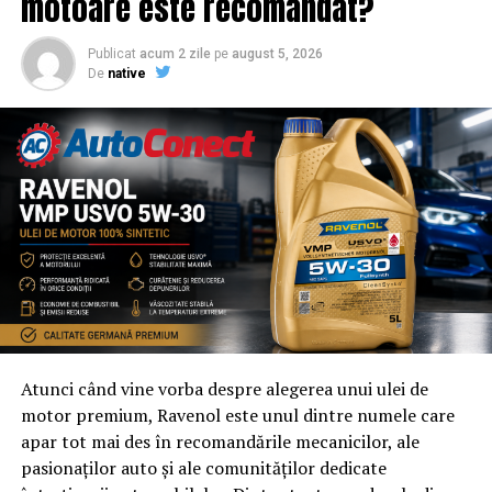
motoare este recomandat?
Publicat
acum 2 zile
pe
august 5, 2026
De
native
Atunci când vine vorba despre alegerea unui ulei de
motor premium, Ravenol este unul dintre numele care
apar tot mai des în recomandările mecanicilor, ale
pasionaților auto și ale comunităților dedicate