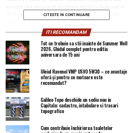
anunţat că a descoperit accesarea reţelei în luna martie
2018 iar investigaţiile au confirmat, ân mai, că datele
CITESTE IN CONTINUARE
persoanle ale pasagerilor au fost accesate.
ITI RECOMANDAM
O comisie guvernamentală din Hong Kong a cerut
companiei să anunţe pasagerii afectaţi cât mai repede.
Tot ce trebuie sa stii inainte de Summer Well
2026. Ghidul complet pentru editia
„Oamenii sunt îngrijoraţi pentru faptul că au avut
aniversara de 15 ani
nevoie de prea mult timp ca să facă un anunţ. Piaţa vrea
mai multe detalii şi explicaţii”, spune Linus Yip, chief
Uleiul Ravenol VMP USVO 5W30 – ce avantaje
strategist la First Shanghai Securities.
oferă și pentru ce motoare este
recomandat?
Nu este clar, în acest moment, cine a accesat datele
companiei şi pentru ce au fost folosite.
Galileo Topo deschide un sediu nou in
Capitala: cadastru, intabulare si trasari
topografice
ARTICOLE PE ACEIASI TEMA:
PRIMA
URMATORUL
ALERTĂ! Amenințare cu bombă pe Henri Coandă |
Cum contribuie închirierea toaletelor