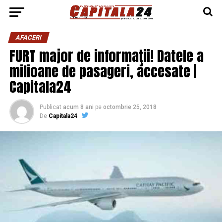
AFACERI
FURT major de informaţii! Datele a
milioane de pasageri, accesate |
Capitala24
Publicat
acum 8 ani
pe
octombrie 25, 2018
De
Capitala24