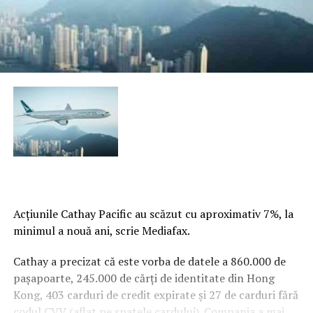
Acţiunile Cathay Pacific au scăzut cu aproximativ 7%, la
minimul a nouă ani, scrie Mediafax.
Cathay a precizat că este vorba de datele a 860.000 de
paşapoarte, 245.000 de cărţi de identitate din Hong
Kong, 403 carduri de credit expirate şi 27 de carduri fără
codul CVV (aflat pe spatele cardului). Compania a mai