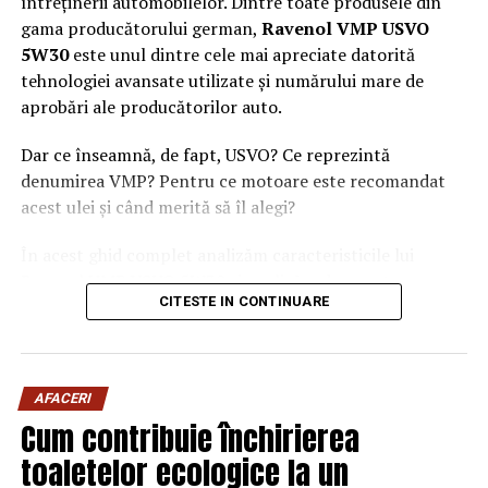
întreținerii automobilelor. Dintre toate produsele din
gama producătorului german,
Ravenol VMP USVO
5W30
este unul dintre cele mai apreciate datorită
tehnologiei avansate utilizate și numărului mare de
aprobări ale producătorilor auto.
Dar ce înseamnă, de fapt, USVO? Ce reprezintă
denumirea VMP? Pentru ce motoare este recomandat
acest ulei și când merită să îl alegi?
În acest ghid complet analizăm caracteristicile lui
Ravenol VMP USVO 5W30 și explicăm de ce este
CITESTE IN CONTINUARE
considerat unul dintre cele mai performante uleiuri de
motor disponibile în prezent.
Ce este Ravenol?
AFACERI
Ravenol este un producător german de lubrifianți
Cum contribuie închirierea
fondat în anul 1946 și recunoscut la nivel internațional
toaletelor ecologice la un
pentru dezvoltarea de
uleiuri de motor premium
.