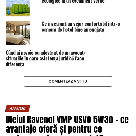
ecologice la un eveniment verde
Capitala24
NU RATATI
Consultările și relansarea războiului – Comisarul de
Prahova
Ce înseamnă un sejur confortabil într-o
cameră de hotel bine amenajată
Când ai nevoie cu adevărat de un avocat:
situațiile în care asistența juridică face
diferența
COMENTEAZA SI TU
AFACERI
Uleiul Ravenol VMP USVO 5W30 – ce
avantaje oferă și pentru ce