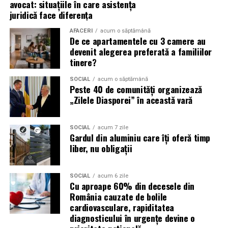
avocat: situațiile în care asistența
(Advertorial)
juridică face diferența
reducerea acumulării de reziduuri;
AFACERI
acum o săptămână
De ce apartamentele cu 3 camere au
protejarea filtrului de particule;
devenit alegerea preferată a familiilor
funcționarea eficientă a sistemului antipoluare.
tinere?
Acest aspect este esențial pentru reducerea riscului
SOCIAL
acum o săptămână
Peste 40 de comunități organizează
unor reparații costisitoare.
„Zilele Diasporei” în această vară
Avantajele Ravenol VMP USVO 5W30
Printre cele mai importante avantaje se numără:
SOCIAL
acum 7 zile
Gardul din aluminiu care îți oferă timp
liber, nu obligații
tehnologie USVO;
stabilitate termică ridicată;
SOCIAL
acum 6 zile
Cu aproape 60% din decesele din
rezistență la oxidare;
România cauzate de bolile
protecție împotriva uzurii;
cardiovasculare, rapiditatea
diagnosticului în urgențe devine o
reducerea depunerilor;