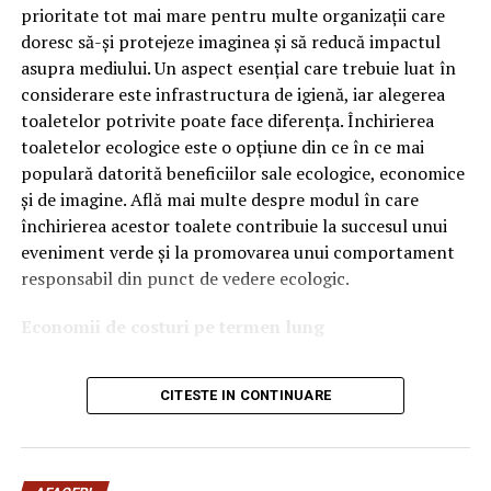
OEM.
prioritate tot mai mare pentru multe organizații care
doresc să-și protejeze imaginea și să reducă impactul
Ce înseamnă Ravenol VMP?
asupra mediului. Un aspect esențial care trebuie luat în
considerare este infrastructura de igienă, iar alegerea
Denumirea
VMP
identifică o gamă de uleiuri dezvoltate
toaletelor potrivite poate face diferența. Închirierea
pentru motoare moderne care necesită performanțe
toaletelor ecologice este o opțiune din ce în ce mai
ridicate și compatibilitate cu numeroase specificații ale
populară datorită beneficiilor sale ecologice, economice
constructorilor auto.
și de imagine. Află mai multe despre modul în care
Acest produs este destinat în special motoarelor
închirierea acestor toalete contribuie la succesul unui
moderne pe benzină și diesel, inclusiv celor echipate cu:
eveniment verde și la promovarea unui comportament
responsabil din punct de vedere ecologic.
turbocompresor;
Economii de costuri pe termen lung
filtru de particule DPF;
Unul dintre cele mai mari avantaje ale activității
catalizatoare moderne;
CITESTE IN CONTINUARE
de
închiriere toalete ecologice
este economia de costuri.
sisteme Start-Stop.
Deși există un cost inițial pentru închirierea acestora, pe
termen lung, aceasta este o opțiune mai rentabilă decât
Ce înseamnă USVO?
construirea unei infrastructuri permanente de toalete.