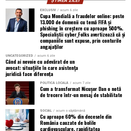
pentru a oferi un nivel ridicat de confort, similar celor
motoare diesel moderne.
ȘTIREA ZILEI
tradiționale.
EXCLUSIV
acum 6 zile
Avantaje:
Cupa Mondială a fraudelor online: peste
Aceste toalete sunt echipate cu ventilație
13.000 de domenii cu temă FIFA și
corespunzătoare pentru a preveni mirosurile neplăcute
phishing în creștere cu aproape 500%.
compatibilitate cu DPF;
Specialiștii cyber_Folks avertizează că și
și pot include facilități suplimentare, cum ar fi iluminare
protecție pentru turbocompresor;
companiile sunt expuse, prin conturile
solară sau podele antiderapante. De asemenea, multe
angajaților
reducerea depunerilor;
facilități ecologice sunt echipate cu sisteme moderne de
curățare și întreținere, astfel încât igiena să fie mereu la
UNCATEGORIZED
acum 6 zile
stabilitate la temperaturi ridicate;
Când ai nevoie cu adevărat de un
un nivel ridicat.
avocat: situațiile în care asistența
protecție împotriva uzurii.
juridică face diferența
În plus, o toaletă ecologică este foarte ușor de
Aceste caracteristici îl recomandă pentru utilizarea pe
amplasat, ceea ce înseamnă că aceste toalete pot fi
POLITICĂ LOCALĂ
acum 7 zile
numeroase motoare diesel Euro 5 și Euro 6.
Cum a transformat Nicușor Dan o notă
plasate strategic în locații convenabile pentru
de trecere într-un mesaj de stabilitate
participanți, fără a afecta fluxul evenimentului.
Este potrivit pentru motoarele pe benzină?
Da.
Încurajarea comportamentului responsabil al
SOCIAL
acum o săptămână
Cu aproape 60% din decesele din
participanților
Motoarele moderne pe benzină solicită intens uleiul, în
România cauzate de bolile
special cele echipate cu:
cardiovasculare, rapiditatea
Un alt beneficiu important al închirierii categoriei de