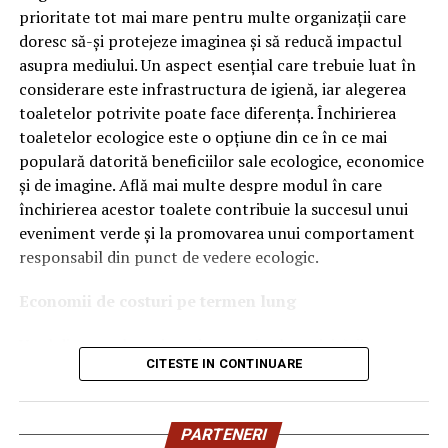
OEM.
prioritate tot mai mare pentru multe organizații care
doresc să-și protejeze imaginea și să reducă impactul
Ce înseamnă Ravenol VMP?
asupra mediului. Un aspect esențial care trebuie luat în
considerare este infrastructura de igienă, iar alegerea
Denumirea
VMP
identifică o gamă de uleiuri dezvoltate
toaletelor potrivite poate face diferența. Închirierea
pentru motoare moderne care necesită performanțe
toaletelor ecologice este o opțiune din ce în ce mai
ridicate și compatibilitate cu numeroase specificații ale
populară datorită beneficiilor sale ecologice, economice
constructorilor auto.
și de imagine. Află mai multe despre modul în care
Acest produs este destinat în special motoarelor
închirierea acestor toalete contribuie la succesul unui
moderne pe benzină și diesel, inclusiv celor echipate cu:
eveniment verde și la promovarea unui comportament
responsabil din punct de vedere ecologic.
turbocompresor;
Economii de costuri pe termen lung
filtru de particule DPF;
Unul dintre cele mai mari avantaje ale activității
catalizatoare moderne;
CITESTE IN CONTINUARE
de
închiriere toalete ecologice
este economia de costuri.
sisteme Start-Stop.
Deși există un cost inițial pentru închirierea acestora, pe
termen lung, aceasta este o opțiune mai rentabilă decât
Ce înseamnă USVO?
PARTENERI
construirea unei infrastructuri permanente de toalete.