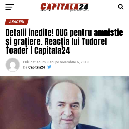
AFACERI
Detalii inedite! OUG pentru amnistie
și grațiere. Reacția lui Tudorel
Toader | Capitala24
Publicat
acum 8 ani
pe
noiembrie 6, 2018
De
Capitala24