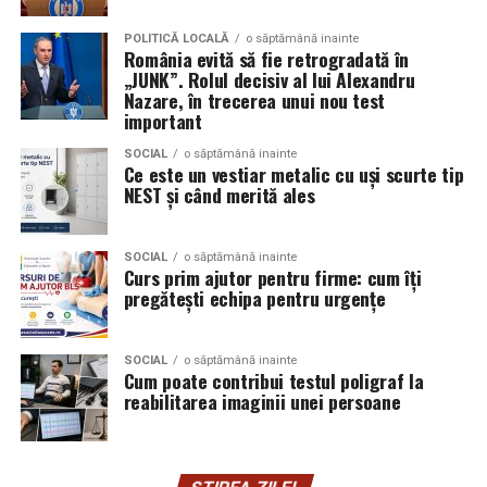
Aceasta nu doar că îmbunătățește percepția față de
Audi;
eveniment, dar poate și atrage mai mulți participanți
POLITICĂ LOCALĂ
o săptămână inainte
Skoda;
România evită să fie retrogradată în
care sunt interesați de susținerea unor cauze ecologice.
„JUNK”. Rolul decisiv al lui Alexandru
Promovând un eveniment “verde”, organizatorii pot
Seat;
Nazare, în trecerea unui nou test
atrage atenția asupra angajamentului față de protejarea
important
Porsche;
mediului și față de responsabilitatea socială.
SOCIAL
o săptămână inainte
Opel;
Ce este un vestiar metalic cu uși scurte tip
Participanții vor aprecia cu siguranță faptul că
NEST și când merită ales
Ford;
organizatorii au ales să adopte soluții care protejează
natura. De asemenea, acest lucru poate contribui la
Renault și altele.
creșterea reputației evenimentului și la creșterea
SOCIAL
o săptămână inainte
Curs prim ajutor pentru firme: cum îți
Compatibilitatea exactă trebuie verificată întotdeauna
numărului de participanți în edițiile viitoare.
pregătești echipa pentru urgențe
în manualul vehiculului sau în documentația tehnică a
producătorului.
Confortul participanților
SOCIAL
o săptămână inainte
Cum poate contribui testul poligraf la
Este potrivit pentru motoarele diesel?
Deși un eveniment verde presupune economii de costuri
reabilitarea imaginii unei persoane
și un impact pozitiv asupra mediului, nu trebuie să se
Da.
facă compromisuri în ceea ce privește confortul
participanților. Modelele ecologice sunt concepute
Ravenol VMP USVO 5W30 este utilizat frecvent pe