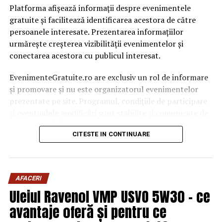
Platforma afișează informații despre evenimentele
gratuite și facilitează identificarea acestora de către
persoanele interesate. Prezentarea informațiilor
urmărește creșterea vizibilității evenimentelor și
conectarea acestora cu publicul interesat.
EvenimenteGratuite.ro are exclusiv un rol de informare
și promovare și nu este organizatorul evenimentelor
prezentate pe site. Programul, condițiile de participare
și eventualele modificări sunt stabilite și comunicate de
organizatorii fiecărui eveniment.
CITESTE IN CONTINUARE
Publicului îi este recomandată verificarea informațiilor
înainte de participare.
AFACERI
Organizatorii care doresc să crească vizibilitatea unui
Uleiul Ravenol VMP USVO 5W30 – ce
eveniment cu acces gratuit pot solicita o ofertă de
promovare din partea echipei EvenimenteGratuite.ro.
avantaje oferă și pentru ce
Adresa de contact este
salut@evenimentegratuite.ro
.