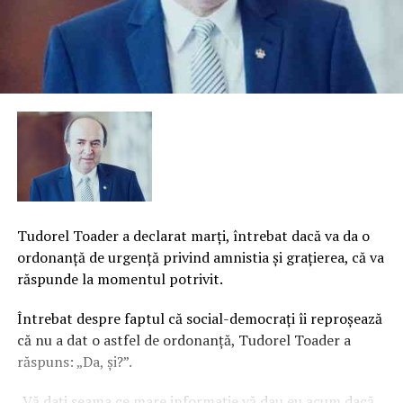
Tudorel Toader a declarat marţi, întrebat dacă va da o
ordonanţă de urgenţă privind amnistia şi graţierea, că va
răspunde la momentul potrivit.
Întrebat despre faptul că social-democraţi îi reproşează
că nu a dat o astfel de ordonanţă, Tudorel Toader a
răspuns: „Da, şi?”.
„Vă daţi seama ce mare informaţie vă dau eu acum dacă