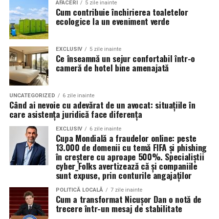
Valoarea 30 indică comportamentul uleiului la
În plus, prin alegerea facilităților ecologice,
AFACERI
5 zile inainte
Cum contribuie închirierea toaletelor
temperatura normală de funcționare a motorului.
organizatorii unui eveniment pot reduce semnificativ
ecologice la un eveniment verde
impactul negativ asupra mediului în comparație cu
Rezultatul este un echilibru foarte bun între protecție și
soluțiile tradiționale, care sunt mult mai dăunătoare
economie de combustibil.
pentru natură. Astfel, toaletele ecologice contribuie la
EXCLUSIV
5 zile inainte
Ce înseamnă un sejur confortabil într-o
promovarea unui comportament responsabil din punct
cameră de hotel bine amenajată
Pentru ce motoare este recomandat Ravenol VMP
de vedere ecologic și ajută la protejarea resurselor
USVO 5W30?
naturale.
Tipul de
ulei de motor Ravenol
VMP USVO 5W30 este
UNCATEGORIZED
6 zile inainte
Când ai nevoie cu adevărat de un avocat: situațiile în
recomandat pentru numeroase motoare moderne care
Impactul pozitiv asupra imaginii evenimentului
care asistența juridică face diferența
necesită un ulei 5W30 cu aprobări OEM specifice.
Alegerea unor soluții ecologice, precum tipul ecologic
EXCLUSIV
6 zile inainte
Cupa Mondială a fraudelor online: peste
În funcție de specificațiile constructorului, poate fi
de toaletă, poate aduce beneficii semnificative imaginii
13.000 de domenii cu temă FIFA și phishing
utilizat pe vehicule ale unor mărci precum:
unui eveniment. Într-o eră în care participanții devin din
în creștere cu aproape 500%. Specialiștii
ce în ce mai conștienți de problemele de mediu,
cyber_Folks avertizează că și companiile
sunt expuse, prin conturile angajaților
organizatorii care aleg să adopte soluții sustenabile, cum
BMW;
ar fi închirierea toaletelor din gama ecologică, pot
POLITICĂ LOCALĂ
7 zile inainte
Mercedes-Benz;
Cum a transformat Nicușor Dan o notă de
câștiga aprecierea publicului.
trecere într-un mesaj de stabilitate
Volkswagen;