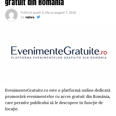
gratuit din România
Au cerut să le ELIMINE! | Capitala24
NU RATATI
Publicat
acum 2 zile
pe
august 7, 2026
CUTREMUR la producătorul de componente auto
De
native
Schaeffler. Va închide două uzine | Capitala24
EvenimenteGratuite.ro este o platformă online dedicată
promovării evenimentelor cu acces gratuit din România,
care permite publicului să le descopere în funcție de
locație.