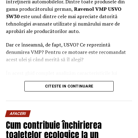
întreținerii automobilelor. Dintre toate produsele din
gama producătorului german,
Ravenol VMP USVO
5W30
este unul dintre cele mai apreciate datorită
tehnologiei avansate utilizate și numărului mare de
aprobări ale producătorilor auto.
Dar ce înseamnă, de fapt, USVO? Ce reprezintă
denumirea VMP? Pentru ce motoare este recomandat
acest ulei și când merită să îl alegi?
În acest ghid complet analizăm caracteristicile lui
Ravenol VMP USVO 5W30 și explicăm de ce este
CITESTE IN CONTINUARE
considerat unul dintre cele mai performante uleiuri de
motor disponibile în prezent.
Ce este Ravenol?
AFACERI
Ravenol este un producător german de lubrifianți
Cum contribuie închirierea
fondat în anul 1946 și recunoscut la nivel internațional
toaletelor ecologice la un
pentru dezvoltarea de
uleiuri de motor premium
.