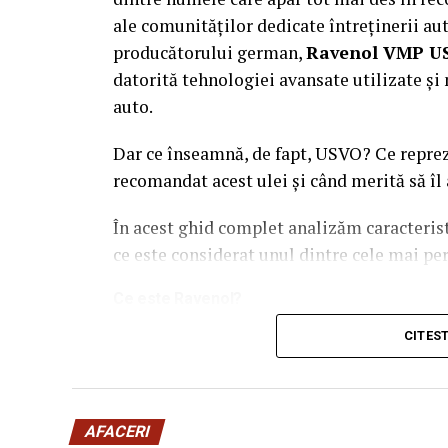
ale comunităților dedicate întreținerii a
producătorului german,
Ravenol VMP U
datorită tehnologiei avansate utilizate ș
auto.
Dar ce înseamnă, de fapt, USVO? Ce repr
recomandat acest ulei și când merită să îl
În acest ghid complet analizăm caracteri
ce este considerat unul dintre cele mai pe
Ce este Ravenol?
Ravenol este un producător german de lubri
CITES
internațional pentru dezvoltarea de
ulei
Compania investește constant în cercetare 
AFACERI
atât în folosirea de zi cu zi, cât și în moto