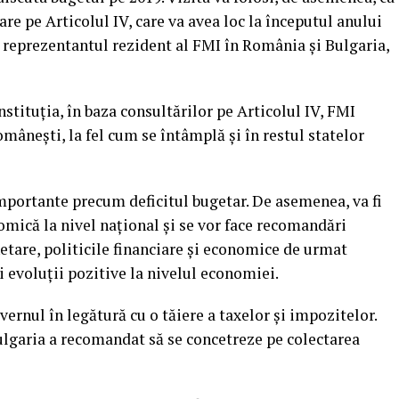
re pe Articolul IV, care va avea loc la începutul anului
, reprezentantul rezident al FMI în România şi Bulgaria,
nstituţia, în baza consultărilor pe Articolul IV, FMI
âneşti, la fel cum se întâmplă şi în restul statelor
importante precum deficitul bugetar. De asemenea, va fi
omică la nivel naţional şi se vor face recomandări
netare, politicile financiare şi economice de urmat
ei evoluţii pozitive la nivelul economiei.
vernul în legătură cu o tăiere a taxelor şi impozitelor.
ulgaria a recomandat să se concetreze pe colectarea