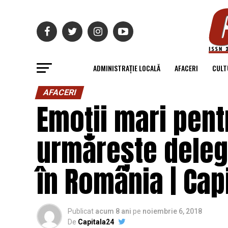
ADMINISTRAȚIE LOCALĂ
AFACERI
CULT
AFACERI
Emoții mari pent
urmărește delega
în România | Cap
Publicat
acum 8 ani
pe
noiembrie 6, 2018
De
Capitala24