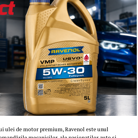
nui ulei de motor premium, Ravenol este unul
omandările mecanicilor, ale pasionaților auto și