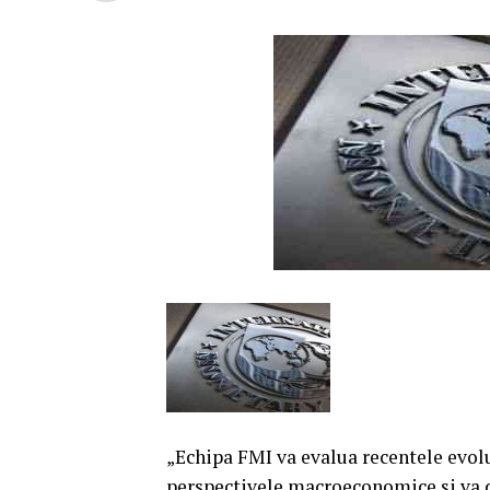
„Echipa FMI va evalua recentele evolu
perspectivele macroeconomice şi va di