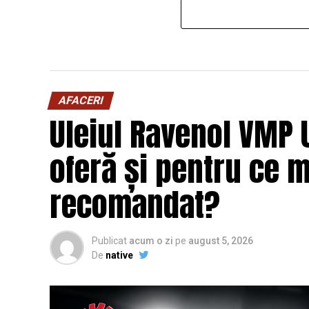
AFACERI
Uleiul Ravenol VMP 
oferă și pentru ce 
recomandat?
Publicat
acum o zi
pe
august 5, 2026
De
native