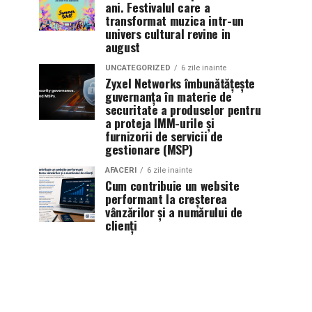
ani. Festivalul care a
transformat muzica intr-un
univers cultural revine in
august
UNCATEGORIZED
6 zile inainte
Zyxel Networks îmbunătățește
guvernanța în materie de
securitate a produselor pentru
a proteja IMM-urile și
furnizorii de servicii de
gestionare (MSP)
AFACERI
6 zile inainte
Cum contribuie un website
performant la creșterea
vânzărilor și a numărului de
clienți