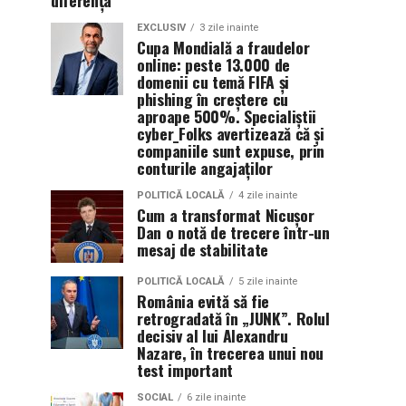
diferența
EXCLUSIV
3 zile inainte
Cupa Mondială a fraudelor
online: peste 13.000 de
domenii cu temă FIFA și
phishing în creștere cu
aproape 500%. Specialiștii
cyber_Folks avertizează că și
companiile sunt expuse, prin
conturile angajaților
POLITICĂ LOCALĂ
4 zile inainte
Cum a transformat Nicușor
Dan o notă de trecere într-un
mesaj de stabilitate
POLITICĂ LOCALĂ
5 zile inainte
România evită să fie
retrogradată în „JUNK”. Rolul
decisiv al lui Alexandru
Nazare, în trecerea unui nou
test important
SOCIAL
6 zile inainte