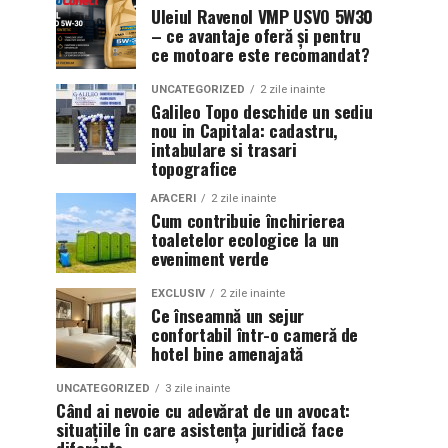
Uleiul Ravenol VMP USVO 5W30
– ce avantaje oferă și pentru
ce motoare este recomandat?
UNCATEGORIZED
2 zile inainte
Galileo Topo deschide un sediu
nou in Capitala: cadastru,
intabulare si trasari
topografice
AFACERI
2 zile inainte
Cum contribuie închirierea
toaletelor ecologice la un
eveniment verde
EXCLUSIV
2 zile inainte
Ce înseamnă un sejur
confortabil într-o cameră de
hotel bine amenajată
UNCATEGORIZED
3 zile inainte
Când ai nevoie cu adevărat de un avocat:
situațiile în care asistența juridică face