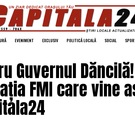
URĂ
EVENIMENT
EXCLUSIV
POLITICĂ LOCALĂ
SOCIAL
SPOR
ru Guvernul Dăncilă!
ția FMI care vine a
itala24