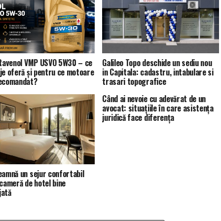
 Ravenol VMP USVO 5W30 – ce
Galileo Topo deschide un sediu nou
je oferă și pentru ce motoare
in Capitala: cadastru, intabulare si
recomandat?
trasari topografice
Când ai nevoie cu adevărat de un
avocat: situațiile în care asistența
juridică face diferența
eamnă un sejur confortabil
 cameră de hotel bine
jată