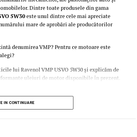
utomobilelor. Dintre toate produsele din gama
SVO 5W30
este unul dintre cele mai apreciate
i numărului mare de aprobări ale producătorilor
ezintă denumirea VMP? Pentru ce motoare este
 alegi?
sticile lui Ravenol VMP USVO 5W30 și explicăm de
rformante uleiuri de motor disponibile în prezent.
fianți fondat în anul 1946 și recunoscut la nivel
TE IN CONTINUARE
uri de motor premium
.
și dezvoltare, iar produsele sale sunt utilizate
rsport.