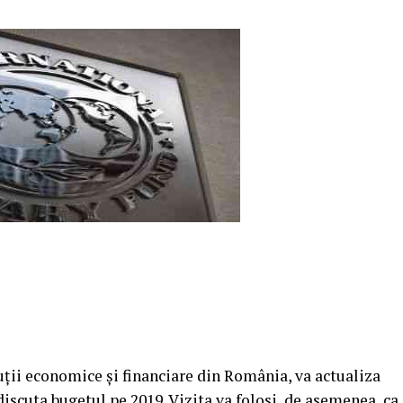
ţii economice şi financiare din România, va actualiza
scuta bugetul pe 2019. Vizita va folosi, de asemenea, ca