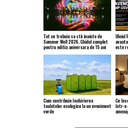
Tot ce trebuie sa stii inainte de
Uleiul
Summer Well 2026. Ghidul complet
avanta
pentru editia aniversara de 15 ani
este 
Cum contribuie închirierea
Ce îns
toaletelor ecologice la un eveniment
într-o
verde
amena