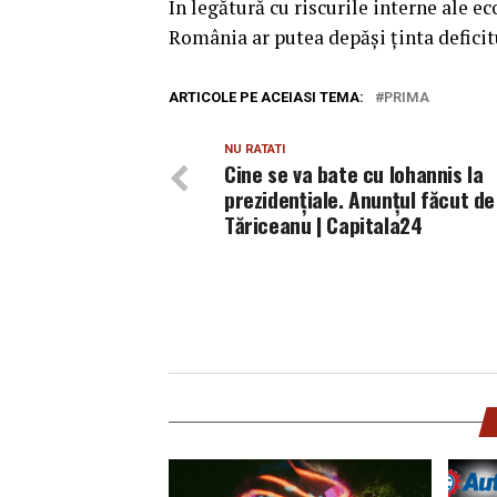
În legătură cu riscurile interne ale e
România ar putea depăşi ţinta deficit
ARTICOLE PE ACEIASI TEMA:
PRIMA
NU RATATI
Cine se va bate cu Iohannis la
prezidențiale. Anunțul făcut de
Tăriceanu | Capitala24