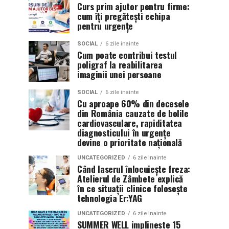
Curs prim ajutor pentru firme:
cum îți pregătești echipa
pentru urgențe
SOCIAL
6 zile inainte
Cum poate contribui testul
poligraf la reabilitarea
imaginii unei persoane
SOCIAL
6 zile inainte
Cu aproape 60% din decesele
din România cauzate de bolile
cardiovasculare, rapiditatea
diagnosticului în urgențe
devine o prioritate națională
UNCATEGORIZED
6 zile inainte
Când laserul înlocuiește freza:
Atelierul de Zâmbete explică
în ce situații clinice folosește
tehnologia Er:YAG
UNCATEGORIZED
6 zile inainte
SUMMER WELL implineste 15