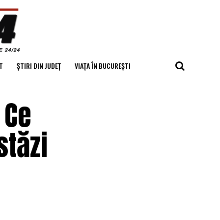
T
ȘTIRI DIN JUDEȚ
VIAȚA ÎN BUCUREȘTI
 Ce
stăzi