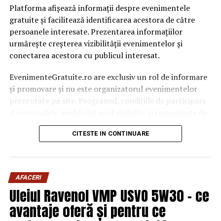
Platforma afișează informații despre evenimentele
gratuite și facilitează identificarea acestora de către
persoanele interesate. Prezentarea informațiilor
urmărește creșterea vizibilității evenimentelor și
conectarea acestora cu publicul interesat.
EvenimenteGratuite.ro are exclusiv un rol de informare
și promovare și nu este organizatorul evenimentelor
prezentate pe site. Programul, condițiile de participare
și eventualele modificări sunt stabilite și comunicate de
organizatorii fiecărui eveniment.
CITESTE IN CONTINUARE
Publicului îi este recomandată verificarea informațiilor
înainte de participare.
AFACERI
Organizatorii care doresc să crească vizibilitatea unui
Uleiul Ravenol VMP USVO 5W30 – ce
eveniment cu acces gratuit pot solicita o ofertă de
promovare din partea echipei EvenimenteGratuite.ro.
avantaje oferă și pentru ce
Adresa de contact este
salut@evenimentegratuite.ro
.