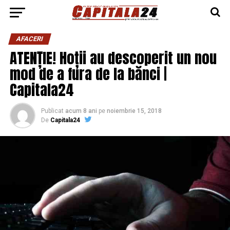
AFACERI
ATENȚIE! Hoții au descoperit un nou
mod de a fura de la bănci |
Capitala24
Publicat
acum 8 ani
pe
noiembrie 15, 2018
De
Capitala24