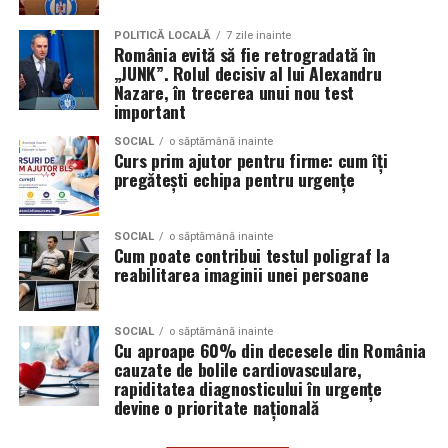
Aceasta nu doar că îmbunătățește percepția față de
Audi;
eveniment, dar poate și atrage mai mulți participanți
POLITICĂ LOCALĂ
7 zile inainte
Skoda;
România evită să fie retrogradată în
care sunt interesați de susținerea unor cauze ecologice.
„JUNK”. Rolul decisiv al lui Alexandru
Promovând un eveniment “verde”, organizatorii pot
Seat;
Nazare, în trecerea unui nou test
atrage atenția asupra angajamentului față de protejarea
important
Porsche;
mediului și față de responsabilitatea socială.
SOCIAL
o săptămână inainte
Opel;
Curs prim ajutor pentru firme: cum îți
Participanții vor aprecia cu siguranță faptul că
pregătești echipa pentru urgențe
Ford;
organizatorii au ales să adopte soluții care protejează
natura. De asemenea, acest lucru poate contribui la
Renault și altele.
creșterea reputației evenimentului și la creșterea
SOCIAL
o săptămână inainte
Cum poate contribui testul poligraf la
Compatibilitatea exactă trebuie verificată întotdeauna
numărului de participanți în edițiile viitoare.
reabilitarea imaginii unei persoane
în manualul vehiculului sau în documentația tehnică a
producătorului.
Confortul participanților
SOCIAL
o săptămână inainte
Cu aproape 60% din decesele din România
Este potrivit pentru motoarele diesel?
Deși un eveniment verde presupune economii de costuri
cauzate de bolile cardiovasculare,
și un impact pozitiv asupra mediului, nu trebuie să se
Da.
rapiditatea diagnosticului în urgențe
facă compromisuri în ceea ce privește confortul
devine o prioritate națională
participanților. Modelele ecologice sunt concepute
Ravenol VMP USVO 5W30 este utilizat frecvent pe