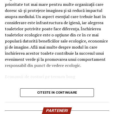
OEM.
prioritate tot mai mare pentru multe organizații care
doresc să-și protejeze imaginea și să reducă impactul
Ce înseamnă Ravenol VMP?
asupra mediului. Un aspect esențial care trebuie luat în
considerare este infrastructura de igienă, iar alegerea
Denumirea
VMP
identifică o gamă de uleiuri dezvoltate
toaletelor potrivite poate face diferența. Închirierea
pentru motoare moderne care necesită performanțe
toaletelor ecologice este o opțiune din ce în ce mai
ridicate și compatibilitate cu numeroase specificații ale
populară datorită beneficiilor sale ecologice, economice
constructorilor auto.
și de imagine. Află mai multe despre modul în care
Acest produs este destinat în special motoarelor
închirierea acestor toalete contribuie la succesul unui
moderne pe benzină și diesel, inclusiv celor echipate cu:
eveniment verde și la promovarea unui comportament
responsabil din punct de vedere ecologic.
turbocompresor;
Economii de costuri pe termen lung
filtru de particule DPF;
Unul dintre cele mai mari avantaje ale activității
catalizatoare moderne;
CITESTE IN CONTINUARE
de
închiriere toalete ecologice
este economia de costuri.
sisteme Start-Stop.
Deși există un cost inițial pentru închirierea acestora, pe
termen lung, aceasta este o opțiune mai rentabilă decât
Ce înseamnă USVO?
PARTENERI
construirea unei infrastructuri permanente de toalete.