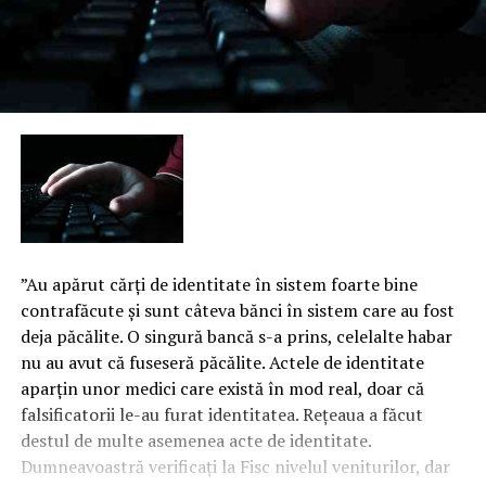
”Au apărut cărţi de identitate în sistem foarte bine
contrafăcute şi sunt câteva bănci în sistem care au fost
deja păcălite. O singură bancă s-a prins, celelalte habar
nu au avut că fuseseră păcălite. Actele de identitate
aparţin unor medici care există în mod real, doar că
falsificatorii le-au furat identitatea. Reţeaua a făcut
destul de multe asemenea acte de identitate.
Dumneavoastră verificaţi la Fisc nivelul veniturilor, dar