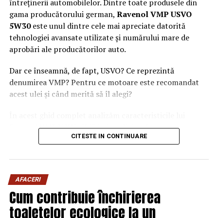
întreținerii automobilelor. Dintre toate produsele din
gama producătorului german,
Ravenol VMP USVO
5W30
este unul dintre cele mai apreciate datorită
tehnologiei avansate utilizate și numărului mare de
aprobări ale producătorilor auto.
Dar ce înseamnă, de fapt, USVO? Ce reprezintă
denumirea VMP? Pentru ce motoare este recomandat
acest ulei și când merită să îl alegi?
În acest ghid complet analizăm caracteristicile lui
Ravenol VMP USVO 5W30 și explicăm de ce este
CITESTE IN CONTINUARE
considerat unul dintre cele mai performante uleiuri de
motor disponibile în prezent.
Ce este Ravenol?
AFACERI
Ravenol este un producător german de lubrifianți
Cum contribuie închirierea
fondat în anul 1946 și recunoscut la nivel internațional
toaletelor ecologice la un
pentru dezvoltarea de
uleiuri de motor premium
.