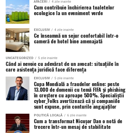
Valoarea 30 indică comportamentul uleiului la
În plus, prin alegerea facilităților ecologice,
AFACERI
4 zile inainte
Cum contribuie închirierea toaletelor
temperatura normală de funcționare a motorului.
organizatorii unui eveniment pot reduce semnificativ
ecologice la un eveniment verde
impactul negativ asupra mediului în comparație cu
Rezultatul este un echilibru foarte bun între protecție și
soluțiile tradiționale, care sunt mult mai dăunătoare
economie de combustibil.
pentru natură. Astfel, toaletele ecologice contribuie la
EXCLUSIV
4 zile inainte
Ce înseamnă un sejur confortabil într-o
promovarea unui comportament responsabil din punct
cameră de hotel bine amenajată
Pentru ce motoare este recomandat Ravenol VMP
de vedere ecologic și ajută la protejarea resurselor
USVO 5W30?
naturale.
Tipul de
ulei de motor Ravenol
VMP USVO 5W30 este
UNCATEGORIZED
5 zile inainte
Când ai nevoie cu adevărat de un avocat: situațiile în
recomandat pentru numeroase motoare moderne care
Impactul pozitiv asupra imaginii evenimentului
care asistența juridică face diferența
necesită un ulei 5W30 cu aprobări OEM specifice.
Alegerea unor soluții ecologice, precum tipul ecologic
EXCLUSIV
5 zile inainte
Cupa Mondială a fraudelor online: peste
În funcție de specificațiile constructorului, poate fi
de toaletă, poate aduce beneficii semnificative imaginii
13.000 de domenii cu temă FIFA și phishing
utilizat pe vehicule ale unor mărci precum:
unui eveniment. Într-o eră în care participanții devin din
în creștere cu aproape 500%. Specialiștii
ce în ce mai conștienți de problemele de mediu,
cyber_Folks avertizează că și companiile
sunt expuse, prin conturile angajaților
organizatorii care aleg să adopte soluții sustenabile, cum
BMW;
ar fi închirierea toaletelor din gama ecologică, pot
POLITICĂ LOCALĂ
6 zile inainte
Mercedes-Benz;
Cum a transformat Nicușor Dan o notă de
câștiga aprecierea publicului.
trecere într-un mesaj de stabilitate
Volkswagen;