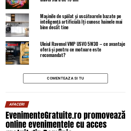
afara ţării. El a recomandat bancherilor să solicite şi alte
documente care să ateste că cel care solicită creditul
este ,,aceeaşi persoană cu cea din faţa dumneavoastră.”.
Mașinile de spălat și uscătoarele bazate pe
inteligență artificială îți cunosc hainele mai
bine decât tine
ARTICOLE PE ACEIASI TEMA:
PRIMA
URMATORUL
Uleiul Ravenol VMP USVO 5W30 – ce avantaje
Un alt TUN din bani publici în România | Capitala24
oferă și pentru ce motoare este
recomandat?
NU RATATI
Cartarescu, atac la Iohannis: ”Nu inteleg de ce nu
actioneaza!”
COMENTEAZA SI TU
AFACERI
EvenimenteGratuite.ro promovează
online evenimentele cu acces