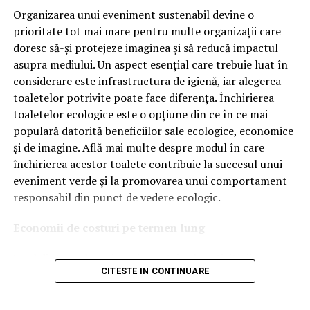
tehnologiile proprii și pentru numărul mare de aprobări
Organizarea unui eveniment sustenabil devine o
OEM.
prioritate tot mai mare pentru multe organizații care
doresc să-și protejeze imaginea și să reducă impactul
Ce înseamnă Ravenol VMP?
asupra mediului. Un aspect esențial care trebuie luat în
considerare este infrastructura de igienă, iar alegerea
Denumirea
VMP
identifică o gamă de uleiuri dezvoltate
toaletelor potrivite poate face diferența. Închirierea
pentru motoare moderne care necesită performanțe
toaletelor ecologice este o opțiune din ce în ce mai
ridicate și compatibilitate cu numeroase specificații ale
populară datorită beneficiilor sale ecologice, economice
constructorilor auto.
și de imagine. Află mai multe despre modul în care
Acest produs este destinat în special motoarelor
închirierea acestor toalete contribuie la succesul unui
moderne pe benzină și diesel, inclusiv celor echipate cu:
eveniment verde și la promovarea unui comportament
responsabil din punct de vedere ecologic.
turbocompresor;
Economii de costuri pe termen lung
filtru de particule DPF;
Unul dintre cele mai mari avantaje ale activității
catalizatoare moderne;
CITESTE IN CONTINUARE
de
închiriere toalete ecologice
este economia de costuri.
sisteme Start-Stop.
Deși există un cost inițial pentru închirierea acestora, pe
termen lung, aceasta este o opțiune mai rentabilă decât
Ce înseamnă USVO?