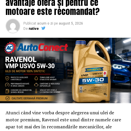
avantaje oferă și pentru ce
motoare este recomandat?
Publicat
acum o zi
pe
august 5, 2026
De
native
Atunci când vine vorba despre alegerea unui ulei de
motor premium, Ravenol este unul dintre numele care
apar tot mai des în recomandările mecanicilor, ale