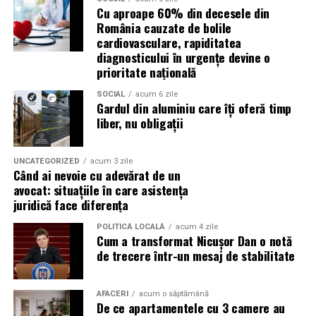
și oportunități pentru orice afacere.
Cu aproape 60% din decesele din
Un ulei formulat pentru utilizarea cu DPF contribuie la:
România cauzate de bolile
(Advertorial)
cardiovasculare, rapiditatea
reducerea acumulării de reziduuri;
diagnosticului în urgențe devine o
prioritate națională
protejarea filtrului de particule;
SOCIAL
acum 6 zile
funcționarea eficientă a sistemului antipoluare.
Gardul din aluminiu care îți oferă timp
liber, nu obligații
Acest aspect este esențial pentru reducerea riscului
unor reparații costisitoare.
UNCATEGORIZED
acum 3 zile
Când ai nevoie cu adevărat de un
Avantajele Ravenol VMP USVO 5W30
avocat: situațiile în care asistența
Printre cele mai importante avantaje se numără:
juridică face diferența
POLITICĂ LOCALĂ
acum 4 zile
tehnologie USVO;
Cum a transformat Nicușor Dan o notă
de trecere într-un mesaj de stabilitate
stabilitate termică ridicată;
rezistență la oxidare;
AFACERI
acum o săptămână
protecție împotriva uzurii;
De ce apartamentele cu 3 camere au