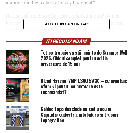
anume concluzia clară că eu aş fi vinovat”.
Hai, nu mă-nnebuni! La restul lumii cum pun? Numai
lucruri drăguţe, care îi apără şi le probează nevinovăţia?
CITESTE IN CONTINUARE
Oamenii ăştia ne conduc şi legiferează…
sunt rupţi
efectiv de realităţi.
ITI RECOMANDAM
PS – mita se dă şi pentru acte legale, dar şi după
Tot ce trebuie sa stii inainte de Summer Well
îndeplinirea actului.
2026. Ghidul complet pentru editia
aniversara de 15 ani
#casăştieşisensibilullapercepţie
Uleiul Ravenol VMP USVO 5W30 – ce avantaje
#numaipotcuatacaţiilaimaginedeamnistii”, scrie Ingrid
oferă și pentru ce motoare este
Mocanu pe Facebook.
recomandat?
ARTICOLE PE ACEIASI TEMA:
PRIMA
Galileo Topo deschide un sediu nou in
Capitala: cadastru, intabulare si trasari
URMATORUL
topografice
Noi dezvăluiri despre Simona Halep: De cine a fost
refuzată | Capitala24