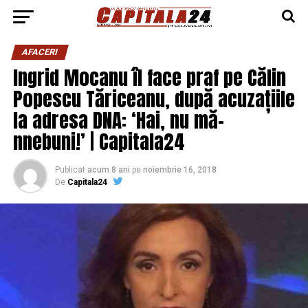
AFACERI
Ingrid Mocanu îl face praf pe Călin
Popescu Tăriceanu, după acuzațiile
la adresa DNA: ‘Hai, nu mă-
nnebuni!’ | Capitala24
Publicat
acum 8 ani
pe
noiembrie 16, 2018
De
Capitala24