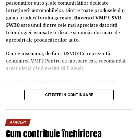
pasionaților auto și ale comunităților dedicate
întreținerii automobilelor. Dintre toate produsele din
gama producătorului german,
Ravenol VMP USVO
5W30
este unul dintre cele mai apreciate datorită
tehnologiei avansate utilizate și numărului mare de
aprobări ale producătorilor auto.
Dar ce înseamnă, de fapt, USVO? Ce reprezintă
denumirea VMP? Pentru ce motoare este recomandat
acest ulei și când merită să îl alegi?
În acest ghid complet analizăm caracteristicile lui
Ravenol VMP USVO 5W30 și explicăm de ce este
CITESTE IN CONTINUARE
considerat unul dintre cele mai performante uleiuri de
motor disponibile în prezent.
Ce este Ravenol?
AFACERI
Ravenol este un producător german de lubrifianți
Cum contribuie închirierea
fondat în anul 1946 și recunoscut la nivel internațional