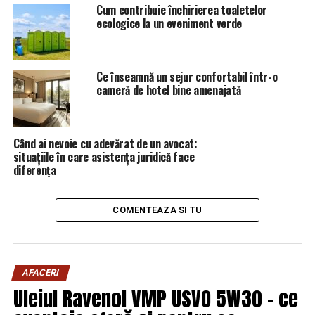
Cum contribuie închirierea toaletelor
NU RATATI
ecologice la un eveniment verde
„Situaţia mea este DEJA decisă!” | Capitala24
Ce înseamnă un sejur confortabil într-o
cameră de hotel bine amenajată
Când ai nevoie cu adevărat de un avocat:
situațiile în care asistența juridică face
diferența
COMENTEAZA SI TU
AFACERI
Uleiul Ravenol VMP USVO 5W30 – ce