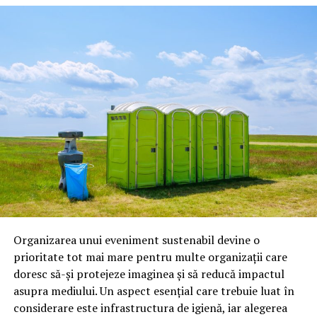
Ravenol produce:
uleiuri pentru motoare pe benzină;
uleiuri pentru motoare diesel;
uleiuri pentru transmisii;
lichide de frână;
antigel;
lubrifianți industriali;
produse speciale pentru competiții.
Astăzi, brandul este apreciat în special pentru
tehnologiile proprii și pentru numărul mare de aprobări
Organizarea unui eveniment sustenabil devine o
OEM.
prioritate tot mai mare pentru multe organizații care
doresc să-și protejeze imaginea și să reducă impactul
Ce înseamnă Ravenol VMP?
asupra mediului. Un aspect esențial care trebuie luat în
considerare este infrastructura de igienă, iar alegerea
Denumirea
VMP
identifică o gamă de uleiuri dezvoltate