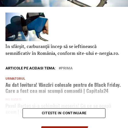
În sfârşit, carburanţii încep să se ieftinească
semnificativ în România, conform site-ului e-nergia.ro.
ARTICOLE PE ACEIASI TEMA:
PRIMA
URMATORUL
Au dat lovitura! Vânzări colosale pentru de Black Friday.
Care a fost cea mai scumpă comandă | Capitala24
NU RATATI
Pavel Bartoș și-a schimbat meseria! Cu ce se ocupă
acum | Capitala24
CITESTE IN CONTINUARE