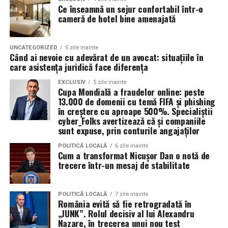
pentru natură. Astfel, toaletele ecologice contribuie la
Ce înseamnă un sejur confortabil într-o
promovarea unui comportament responsabil din punct
cameră de hotel bine amenajată
Pentru ce motoare este recomandat Ravenol VMP
de vedere ecologic și ajută la protejarea resurselor
USVO 5W30?
naturale.
Tipul de
ulei de motor Ravenol
VMP USVO 5W30 este
UNCATEGORIZED
5 zile inainte
Când ai nevoie cu adevărat de un avocat: situațiile în
recomandat pentru numeroase motoare moderne care
Impactul pozitiv asupra imaginii evenimentului
care asistența juridică face diferența
necesită un ulei 5W30 cu aprobări OEM specifice.
Alegerea unor soluții ecologice, precum tipul ecologic
EXCLUSIV
5 zile inainte
Cupa Mondială a fraudelor online: peste
În funcție de specificațiile constructorului, poate fi
de toaletă, poate aduce beneficii semnificative imaginii
13.000 de domenii cu temă FIFA și phishing
utilizat pe vehicule ale unor mărci precum:
unui eveniment. Într-o eră în care participanții devin din
în creștere cu aproape 500%. Specialiștii
ce în ce mai conștienți de problemele de mediu,
cyber_Folks avertizează că și companiile
sunt expuse, prin conturile angajaților
organizatorii care aleg să adopte soluții sustenabile, cum
BMW;
ar fi închirierea toaletelor din gama ecologică, pot
POLITICĂ LOCALĂ
6 zile inainte
Mercedes-Benz;
Cum a transformat Nicușor Dan o notă de
câștiga aprecierea publicului.
trecere într-un mesaj de stabilitate
Volkswagen;
Aceasta nu doar că îmbunătățește percepția față de
Audi;
eveniment, dar poate și atrage mai mulți participanți
POLITICĂ LOCALĂ
7 zile inainte
Skoda;
România evită să fie retrogradată în
care sunt interesați de susținerea unor cauze ecologice.
„JUNK”. Rolul decisiv al lui Alexandru
Promovând un eveniment “verde”, organizatorii pot
Seat;
Nazare, în trecerea unui nou test
atrage atenția asupra angajamentului față de protejarea