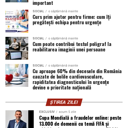
important
Porsche;
mediului și față de responsabilitatea socială.
SOCIAL
o săptămână inainte
Opel;
Curs prim ajutor pentru firme: cum îți
Participanții vor aprecia cu siguranță faptul că
pregătești echipa pentru urgențe
Ford;
organizatorii au ales să adopte soluții care protejează
natura. De asemenea, acest lucru poate contribui la
Renault și altele.
creșterea reputației evenimentului și la creșterea
SOCIAL
o săptămână inainte
Cum poate contribui testul poligraf la
Compatibilitatea exactă trebuie verificată întotdeauna
numărului de participanți în edițiile viitoare.
reabilitarea imaginii unei persoane
în manualul vehiculului sau în documentația tehnică a
producătorului.
Confortul participanților
SOCIAL
o săptămână inainte
Cu aproape 60% din decesele din România
Este potrivit pentru motoarele diesel?
Deși un eveniment verde presupune economii de costuri
cauzate de bolile cardiovasculare,
și un impact pozitiv asupra mediului, nu trebuie să se
Da.
rapiditatea diagnosticului în urgențe
facă compromisuri în ceea ce privește confortul
devine o prioritate națională
participanților. Modelele ecologice sunt concepute
Ravenol VMP USVO 5W30 este utilizat frecvent pe
pentru a oferi un nivel ridicat de confort, similar celor
motoare diesel moderne.
ȘTIREA ZILEI
tradiționale.
Avantaje:
EXCLUSIV
acum 5 zile
Cupa Mondială a fraudelor online: peste
Aceste toalete sunt echipate cu ventilație
13.000 de domenii cu temă FIFA și
corespunzătoare pentru a preveni mirosurile neplăcute
compatibilitate cu DPF;