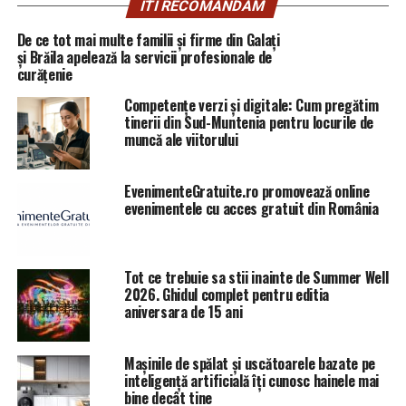
ITI RECOMANDAM
De ce tot mai multe familii și firme din Galați
și Brăila apelează la servicii profesionale de
curățenie
Competențe verzi și digitale: Cum pregătim
tinerii din Sud-Muntenia pentru locurile de
muncă ale viitorului
EvenimenteGratuite.ro promovează online
evenimentele cu acces gratuit din România
Tot ce trebuie sa stii inainte de Summer Well
2026. Ghidul complet pentru editia
aniversara de 15 ani
Mașinile de spălat și uscătoarele bazate pe
inteligență artificială îți cunosc hainele mai
bine decât tine