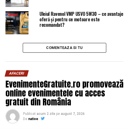
Uleiul Ravenol VMP USVO 5W30 – ce avantaje
oferă și pentru ce motoare este
recomandat?
COMENTEAZA SI TU
AFACERI
EvenimenteGratuite.ro promovează
online evenimentele cu acces
gratuit din România
Publicat
acum 2 zile
pe
august 7, 2026
De
native