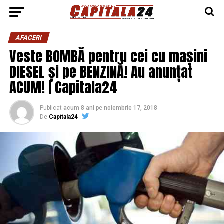
AFACERI
Veste BOMBĂ pentru cei cu mașini
DIESEL și pe BENZINĂ! Au anunțat
ACUM! | Capitala24
Publicat
acum 8 ani
pe
noiembrie 17, 2018
De
Capitala24