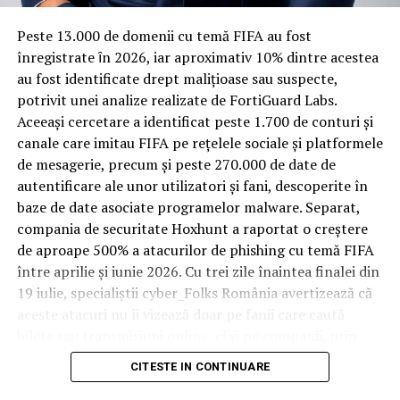
Spre diferență de o locuință obișnuită, o cameră de hotel
Peste 13.000 de domenii cu temă FIFA au fost
trece printr-un ciclu de utilizare intensă: oaspeți diferiți,
înregistrate ȋn 2026, iar aproximativ 10% dintre acestea
bagaje trase pe roți, curățenie zilnică, uneori mai multe
au fost identificate drept malițioase sau suspecte,
rezervări consecutive în aceeași săptămână. Această
potrivit unei analize realizate de FortiGuard Labs.
frecvență ridicată de utilizare pune presiune reală pe
Aceeași cercetare a identificat peste 1.700 de conturi și
orice suprafață, iar pardoseala este printre primele
canale care imitau FIFA pe rețelele sociale și platformele
elemente afectate vizibil, mai ales în zona din jurul
de mesagerie, precum și peste 270.000 de date de
patului și a ușii de acces.
autentificare ale unor utilizatori și fani, descoperite în
baze de date asociate programelor malware. Separat,
În etapa de renovare sau construcție, administratorii
compania de securitate Hoxhunt a raportat o creștere
care iau în calcul
mocheta trafic intens
pentru zonele
de aproape 500% a atacurilor de phishing cu temă FIFA
cu rotație mare reduc riscul de uzură prematură și de
între aprilie și iunie 2026. Cu trei zile înaintea finalei din
decolorare vizibilă în punctele de trecere frecventă. Este
19 iulie, specialiștii cyber_Folks România avertizează că
o decizie care ține mai puțin de stil și mai mult de
aceste atacuri nu îi vizează doar pe fanii care caută
longevitatea reală a investiției în amenajare, vizibilă abia
bilete sau transmisiuni online, ci și pe companii, prin
după primele sezoane de utilizare intensă.
conturile, dispozitivele și infrastructura digitală
CITESTE IN CONTINUARE
utilizate de angajați.
Un sejur care rămâne în