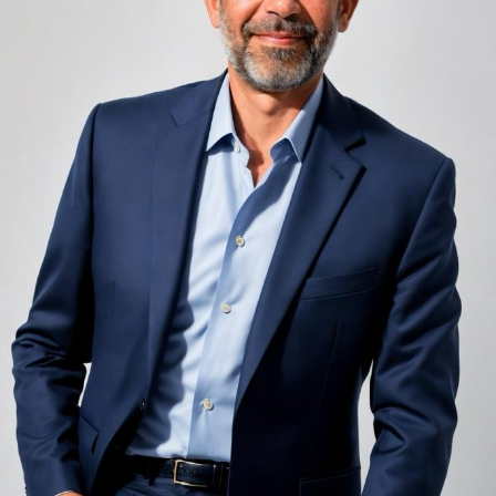
adiacent rămâne una dintre cele mai frecvente
nemulțumiri semnalate de oaspeți în recenziile online,
chiar și la unități altfel apreciate pentru servicii și
locație. De multe ori, oaspeții nu identifică pardoseala
drept sursa reală a problemei, ci descriu simplu senzația
de spațiu zgomotos sau agitat.
Pardoseala joacă un rol important în absorbția acestor
sunete, mai ales în zonele de trecere frecventă dintre
cameră și baie sau dintre pat și fereastră. Un material cu
proprietăți fonoabsorbante bune reduce transmiterea
zgomotului către camerele vecine și către etajele
inferioare, un aspect esențial mai ales în clădirile mai
vechi, cu structuri care nu au fost proiectate inițial
pentru izolare fonică performantă.
Rotația rapidă a oaspeților cere
materiale rezistente