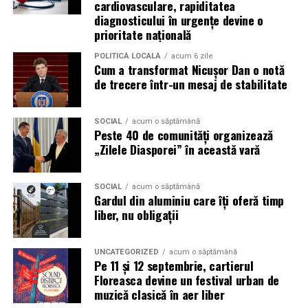
presiunea timpului și de teama utilizatorilor că ar putea
cardiovasculare, rapiditatea
diagnosticului în urgențe devine o
pierde o ofertă sau o oportunitate. Mesajele care anunță
prioritate națională
ultimele bilete disponibile, acces limitat la o transmisie
sau câștigarea unui premiu pot determina utilizatorii să
POLITICĂ LOCALĂ
acum 6 zile
Cum a transformat Nicușor Dan o notă
reacționeze înainte de a verifica sursa.
de trecere într-un mesaj de stabilitate
Turneul se încheie pe 19 iulie, iar specialiștii anticipează
o intensificare a activității frauduloase în perioada
SOCIAL
acum o săptămână
finalei. Printre cele mai utilizate pretexte se numără
Peste 40 de comunități organizează
„Zilele Diasporei” în această vară
transmisiunile pirat, biletele revândute, pariurile,
tombolele, concursurile și falsele oferte de călătorie.
SOCIAL
acum o săptămână
Pentru a răspunde riscurilor tot mai complexe,
Gardul din aluminiu care îți oferă timp
cyber_Folks a lansat la finalul lunii iunie robo_Folks,
liber, nu obligații
primul asistent AI integrat într-un panou de hosting
din România. Acesta poate efectua, la cererea
UNCATEGORIZED
acum o săptămână
utilizatorului, un audit al securității site-ului, care
Pe 11 și 12 septembrie, cartierul
include verificarea certificatelor SSL, a configurărilor
Floreasca devine un festival urban de
muzică clasică în aer liber
DNS și a sistemelor SPF, DKIM și DMARC utilizate