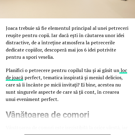
durata de viață a amenajării, indiferent de câte sezoane
a avertizat, la rândul său, asupra amenințărilor asociate
trec de la deschiderea propriu-zisă a hotelului.
Cupei Mondiale FIFA 2026, de la site-uri și concursuri
false până la tentative de furt al datelor personale și
financiare. Instituția recomandă verificarea atentă a
Joaca trebuie să fie elementul principal al unei petreceri
sursei mesajelor și raportarea incidentelor la numărul
reușite pentru copii. Iar dacă ești în căutarea unor idei
unic 1911.
distractive, de a întreține atmosfera la petrecerile
dedicate copiilor, descoperă mai jos 6 idei potrivite
Campaniile identificate în ultimele săptămâni folosesc
pentru a spori veselia.
site-uri care imită platformele oficiale FIFA, aplicații
false de streaming, coduri QR malițioase și mesaje care
Planifici o petrecere pentru copilul tău și ai găsit un
loc
promit bilete, rambursări, premii sau acces gratuit la
de joacă
perfect, tematica inspirată și meniul delicios,
meciuri. FBI a emis în luna mai un avertisment privind
care să îi încânte pe micii invitați? Ei bine, acestea nu
site-urile care clonează platforma oficială prin
sunt singurele aspecte de care să ții cont, în crearea
modificări minore ale denumirii domeniului, precum
unui eveniment perfect.
introducerea sau schimbarea unei singure litere, pentru
Vânătoarea de comori
a colecta date personale și bancare.
Un singur grup de atacatori, denumit „Ghost Stadium”
Vânătoarea de comori este irezistibilă la orice vârstă, iar
de cercetătorii în securitate, ar opera peste 300 de
pentru copii este una dintre cele mai distractive