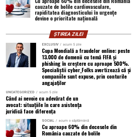
Cu aproape 60% din decesele din România
explică Horațiu Șimon, Chief Technology Officer
cauzate de bolile cardiovasculare,
cyber_Folks România.
rapiditatea diagnosticului în urgențe
devine o prioritate națională
Subiectul a fost semnalat și de FBI, care a inclus în
informările din ultima lună amenințările asociate
ȘTIREA ZILEI
turneului, de la fraude online și furtul datelor până la
EXCLUSIV
acum 5 zile
operațiuni de dezinformare.
Cupa Mondială a fraudelor online: peste
13.000 de domenii cu temă FIFA și
Avertismentele publice s-au concentrat în principal
phishing în creștere cu aproape 500%.
asupra fanilor și infrastructurii orașelor gazdă, însă
Specialiștii cyber_Folks avertizează că și
specialiștii atrag atenția că firmele pot fi afectate
companiile sunt expuse, prin conturile
angajaților
inclusiv atunci când nu au nicio legătură directă cu
industria sportului, turismului sau vânzarea de bilete.
UNCATEGORIZED
acum 5 zile
Când ai nevoie cu adevărat de un
Atacurile sunt mai eficiente în contextul
avocat: situațiile în care asistența
evenimentelor globale
juridică face diferența
SOCIAL
acum o săptămână
Campaniile de phishing asociate evenimentelor
Cu aproape 60% din decesele din
importante profită de interesul public ridicat, de
România cauzate de bolile