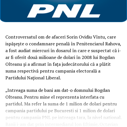
Controversatul om de afaceri Sorin Ovidiu Vîntu, care
ispăşeşte o condamnare penală în Penitenciarul Rahova,
a fost audiat miercuri în dosarul în care e suspectat că i-
ar fi oferit două milioane de dolari în 2008 lui Bogdan
Olteanu şi a afirmat în faţa judecătorului că a plătit
suma respectivă pentru campania electorală a
Partidului Naţional Liberal.
„Intreaga suma de bani am dat-o domnului Bogdan
Olteanu. Pentru mine el reprezenta interfata cu
partidul. Ma refer la suma de 1 milion de dolari pentru
campania partidului pe Bucuresti si 1 milion de dolari
pentru campania PNL pe intreaga tara, la nivel national.
Banii i-am dat prin intermediarul Ion Eftimie. Octavian