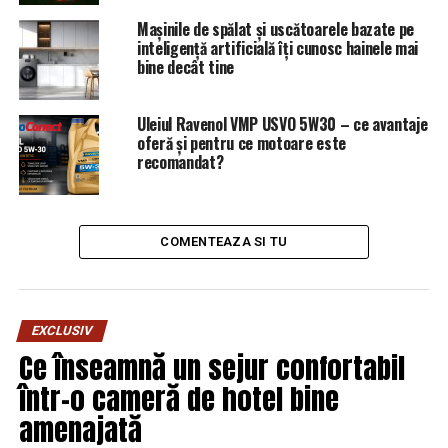
Mașinile de spălat și uscătoarele bazate pe
URMATORUL
inteligență artificială îți cunosc hainele mai
Vești BUNE pentru cuplurile cu probleme de fertilitate!
bine decât tine
Acest oraș le oferă sprijin financiar | Capitala24
NU RATATI
OPINIE/SRI își devoaleaza uneltele? Sau se detoneaza
Uleiul Ravenol VMP USVO 5W30 – ce avantaje
oferă și pentru ce motoare este
singure?
recomandat?
COMENTEAZA SI TU
EXCLUSIV
Ce înseamnă un sejur confortabil
într-o cameră de hotel bine
amenajată