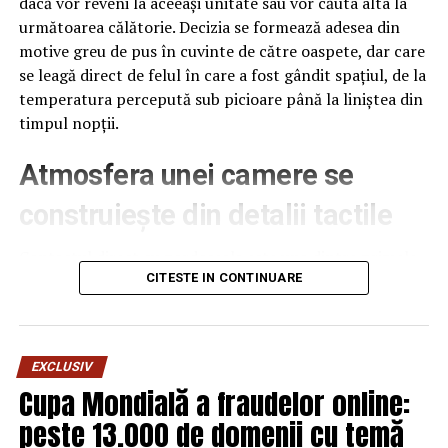
dacă vor reveni la aceeași unitate sau vor căuta alta la
următoarea călătorie. Decizia se formează adesea din
motive greu de pus în cuvinte de către oaspete, dar care
se leagă direct de felul în care a fost gândit spațiul, de la
temperatura percepută sub picioare până la liniștea din
timpul nopții.
Atmosfera unei camere se
construiește din detalii tactile
Contactul direct cu pardoseala este una dintre primele
senzații fizice pe care le are un oaspete atunci când
CITESTE IN CONTINUARE
intră desculț în cameră, fie dimineața, fie la revenirea de
pe drum, seara târziu. Textura și moliciunea potrivite,
oferite de
mocheta hotel
, pot schimba radical felul în
EXCLUSIV
care este percepută o cameră, chiar dacă restul
Cupa Mondială a fraudelor online:
mobilierului rămâne identic de la o unitate la alta din
peste 13.000 de domenii cu temă
același lanț hotelier internațional.