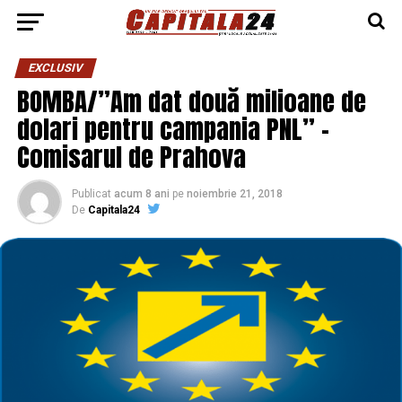
EXCLUSIV
BOMBA/”Am dat două milioane de
dolari pentru campania PNL” –
Comisarul de Prahova
Publicat
acum 8 ani
pe
noiembrie 21, 2018
De
Capitala24