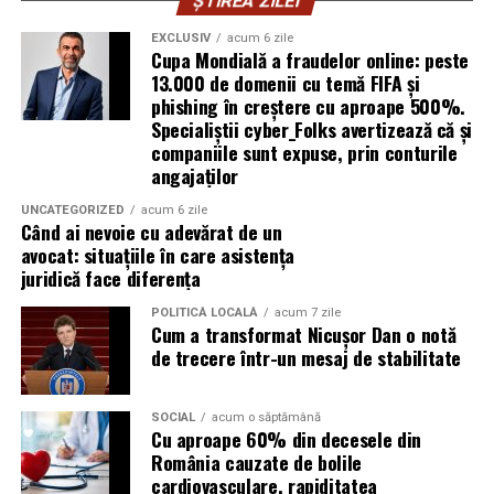
pentru a oferi un nivel ridicat de confort, similar celor
motoare diesel moderne.
ȘTIREA ZILEI
tradiționale.
EXCLUSIV
acum 6 zile
Avantaje:
Cupa Mondială a fraudelor online: peste
Aceste toalete sunt echipate cu ventilație
13.000 de domenii cu temă FIFA și
corespunzătoare pentru a preveni mirosurile neplăcute
phishing în creștere cu aproape 500%.
compatibilitate cu DPF;
Specialiștii cyber_Folks avertizează că și
și pot include facilități suplimentare, cum ar fi iluminare
protecție pentru turbocompresor;
companiile sunt expuse, prin conturile
solară sau podele antiderapante. De asemenea, multe
angajaților
reducerea depunerilor;
facilități ecologice sunt echipate cu sisteme moderne de
curățare și întreținere, astfel încât igiena să fie mereu la
UNCATEGORIZED
acum 6 zile
stabilitate la temperaturi ridicate;
Când ai nevoie cu adevărat de un
un nivel ridicat.
avocat: situațiile în care asistența
protecție împotriva uzurii.
juridică face diferența
În plus, o toaletă ecologică este foarte ușor de
Aceste caracteristici îl recomandă pentru utilizarea pe
amplasat, ceea ce înseamnă că aceste toalete pot fi
POLITICĂ LOCALĂ
acum 7 zile
numeroase motoare diesel Euro 5 și Euro 6.
Cum a transformat Nicușor Dan o notă
plasate strategic în locații convenabile pentru
de trecere într-un mesaj de stabilitate
participanți, fără a afecta fluxul evenimentului.
Este potrivit pentru motoarele pe benzină?
Da.
Încurajarea comportamentului responsabil al
SOCIAL
acum o săptămână
Cu aproape 60% din decesele din
participanților
Motoarele moderne pe benzină solicită intens uleiul, în
România cauzate de bolile
special cele echipate cu:
cardiovasculare, rapiditatea
Un alt beneficiu important al închirierii categoriei de