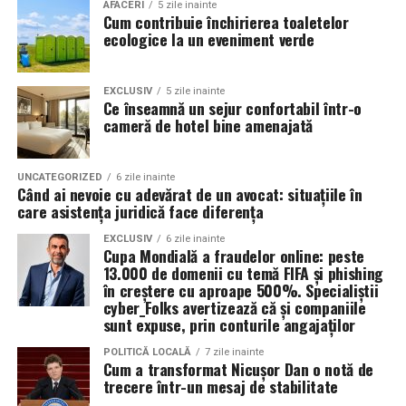
Valoarea 30 indică comportamentul uleiului la
În plus, prin alegerea facilităților ecologice,
AFACERI
5 zile inainte
Cum contribuie închirierea toaletelor
temperatura normală de funcționare a motorului.
organizatorii unui eveniment pot reduce semnificativ
ecologice la un eveniment verde
impactul negativ asupra mediului în comparație cu
Rezultatul este un echilibru foarte bun între protecție și
soluțiile tradiționale, care sunt mult mai dăunătoare
economie de combustibil.
pentru natură. Astfel, toaletele ecologice contribuie la
EXCLUSIV
5 zile inainte
Ce înseamnă un sejur confortabil într-o
promovarea unui comportament responsabil din punct
cameră de hotel bine amenajată
Pentru ce motoare este recomandat Ravenol VMP
de vedere ecologic și ajută la protejarea resurselor
USVO 5W30?
naturale.
Tipul de
ulei de motor Ravenol
VMP USVO 5W30 este
UNCATEGORIZED
6 zile inainte
Când ai nevoie cu adevărat de un avocat: situațiile în
recomandat pentru numeroase motoare moderne care
Impactul pozitiv asupra imaginii evenimentului
care asistența juridică face diferența
necesită un ulei 5W30 cu aprobări OEM specifice.
Alegerea unor soluții ecologice, precum tipul ecologic
EXCLUSIV
6 zile inainte
Cupa Mondială a fraudelor online: peste
În funcție de specificațiile constructorului, poate fi
de toaletă, poate aduce beneficii semnificative imaginii
13.000 de domenii cu temă FIFA și phishing
utilizat pe vehicule ale unor mărci precum:
unui eveniment. Într-o eră în care participanții devin din
în creștere cu aproape 500%. Specialiștii
ce în ce mai conștienți de problemele de mediu,
cyber_Folks avertizează că și companiile
sunt expuse, prin conturile angajaților
organizatorii care aleg să adopte soluții sustenabile, cum
BMW;
ar fi închirierea toaletelor din gama ecologică, pot
POLITICĂ LOCALĂ
7 zile inainte
Mercedes-Benz;
Cum a transformat Nicușor Dan o notă de
câștiga aprecierea publicului.
trecere într-un mesaj de stabilitate
Volkswagen;