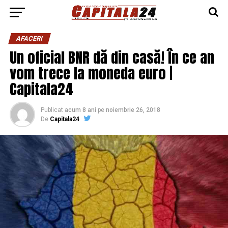
AFACERI
Un oficial BNR dă din casă! În ce an
vom trece la moneda euro |
Capitala24
Publicat
acum 8 ani
pe
noiembrie 26, 2018
De
Capitala24