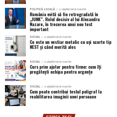
Aceasta nu doar că îmbunătățește percepția față de
Audi;
eveniment, dar poate și atrage mai mulți participanți
POLITICĂ LOCALĂ
o săptămână inainte
Skoda;
România evită să fie retrogradată în
care sunt interesați de susținerea unor cauze ecologice.
„JUNK”. Rolul decisiv al lui Alexandru
Promovând un eveniment “verde”, organizatorii pot
Seat;
Nazare, în trecerea unui nou test
atrage atenția asupra angajamentului față de protejarea
important
Porsche;
mediului și față de responsabilitatea socială.
SOCIAL
o săptămână inainte
Opel;
Ce este un vestiar metalic cu uși scurte tip
Participanții vor aprecia cu siguranță faptul că
NEST și când merită ales
Ford;
organizatorii au ales să adopte soluții care protejează
natura. De asemenea, acest lucru poate contribui la
Renault și altele.
creșterea reputației evenimentului și la creșterea
SOCIAL
o săptămână inainte
Curs prim ajutor pentru firme: cum îți
Compatibilitatea exactă trebuie verificată întotdeauna
numărului de participanți în edițiile viitoare.
pregătești echipa pentru urgențe
în manualul vehiculului sau în documentația tehnică a
producătorului.
Confortul participanților
SOCIAL
o săptămână inainte
Cum poate contribui testul poligraf la
Este potrivit pentru motoarele diesel?
Deși un eveniment verde presupune economii de costuri
reabilitarea imaginii unei persoane
și un impact pozitiv asupra mediului, nu trebuie să se
Da.
facă compromisuri în ceea ce privește confortul
participanților. Modelele ecologice sunt concepute
Ravenol VMP USVO 5W30 este utilizat frecvent pe