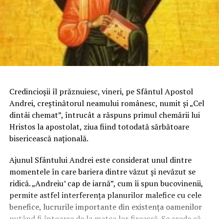
Credincioşii îl prăznuiesc, vineri, pe Sfântul Apostol
Andrei, creştinătorul neamului românesc, numit şi „Cel
dintâi chemat”, întrucât a răspuns primul chemării lui
Hristos la apostolat, ziua fiind totodată sărbătoare
bisericească naţională.
Ajunul Sfântului Andrei este considerat unul dintre
momentele în care bariera dintre văzut şi nevăzut se
ridică. „Andreiu’ cap de iarnă”, cum îi spun bucovinenii,
permite astfel interferenţa planurilor malefice cu cele
benefice, lucrurile importante din existenţa oamenilor
putând fi întoarse de la matca lor firească. Se crede că