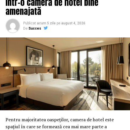
într-o cameră de hotel bine
amenajată
URMATORUL
Lovitură de teatru! Darius Vâlcov îi ia locul Liei Olguța
Vasilescu?! Anunțul care a luat prin surprindere pe toată
Publicat
acum 5 zile
pe
august 4, 2026
lumea | Capitala24
De
Succes
NU RATATI
Lovitură de teatru! Darius Vâlcov îi ia locul Liei Olguța
Vasilescu?! Anunțul care a luat prin surprindere pe toată
lumea / Comisarul de Prahova
Pentru majoritatea oaspeților, camera de hotel este
spațiul în care se formează cea mai mare parte a