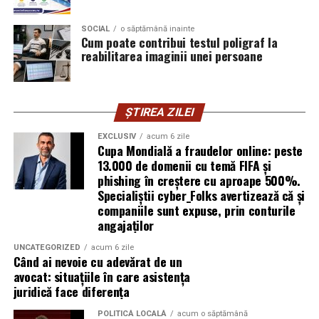
introducă parola pe o pagină clonată. În acel moment,
SOCIAL
o săptămână inainte
vigilența utilizatorului rămâne prima linie de apărare”,
Cum poate contribui testul poligraf la
explică Horațiu Șimon, Chief Technology Officer
reabilitarea imaginii unei persoane
cyber_Folks România.
Subiectul a fost semnalat și de FBI, care a inclus în
ȘTIREA ZILEI
informările din ultima lună amenințările asociate
turneului, de la fraude online și furtul datelor până la
EXCLUSIV
acum 6 zile
Cupa Mondială a fraudelor online: peste
operațiuni de dezinformare.
13.000 de domenii cu temă FIFA și
phishing în creștere cu aproape 500%.
Avertismentele publice s-au concentrat în principal
Specialiștii cyber_Folks avertizează că și
asupra fanilor și infrastructurii orașelor gazdă, însă
companiile sunt expuse, prin conturile
specialiștii atrag atenția că firmele pot fi afectate
angajaților
inclusiv atunci când nu au nicio legătură directă cu
industria sportului, turismului sau vânzarea de bilete.
UNCATEGORIZED
acum 6 zile
Când ai nevoie cu adevărat de un
avocat: situațiile în care asistența
Atacurile sunt mai eficiente în contextul
juridică face diferența
evenimentelor globale
POLITICĂ LOCALĂ
acum o săptămână