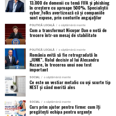
13.000 de domenii cu temă FIFA și phishing
Tehnologiile deepfake sunt folosite și pentru clipuri în
Turnul din pahare
în creștere cu aproape 500%. Specialiștii
care jucători sau prezentatori cunoscuți par să
cyber_Folks avertizează că și companiile
sunt expuse, prin conturile angajaților
promoveze tombole, platforme de pariuri sau câștiguri
Un alt joc pe care îl poți încerca la petrecerea copilului
garantate, distribuite apoi prin reclame pe rețelele
tău, este construirea unui turn din pahare. Împarte
POLITICĂ LOCALĂ
o săptămână inainte
Cum a transformat Nicușor Dan o notă de
sociale.
copiii în două echipe, care vor primi câte 10 pahare. La
trecere într-un mesaj de stabilitate
bază se așază patru pahare, urmând apoi să se pună un
Aceste instrumente reduc semnificativ timpul și nivelul
rând de 3 pahare, respectiv 2 și 1 pahar. Câștigă echipa
de pregătire tehnică necesare pentru lansarea unei
care construiește cel mai repede un turn stabil, fără să
POLITICĂ LOCALĂ
o săptămână inainte
România evită să fie retrogradată în
campanii de fraudă. În locul mesajelor generale și ușor
se dărâme.
„JUNK”. Rolul decisiv al lui Alexandru
de recunoscut, atacatorii pot genera rapid comunicări
Nazare, în trecerea unui nou test
personalizate pentru anumite industrii, departamente
Fiecare dintre aceste activități poate fi exact
important
sau categorii profesionale.
ingredientul surpriză al petrecerii pe care o organizezi
SOCIAL
o săptămână inainte
pentru copilul tău. Invitații mici și mari se vor distra,
Ce este un vestiar metalic cu uși scurte tip
„Echipa noastră de cybersecurity monitorizează activ
bucurându-se de jocuri distractive și creând amintiri
NEST și când merită ales
vulnerabilitățile și intervine proactiv la nivelul
unice.
infrastructurii, de la filtrarea traficului malițios până la
izolarea site-urilor compromise. Dar phishingul nu
SOCIAL
o săptămână inainte
Curs prim ajutor pentru firme: cum îți
exploatează doar serverele, ci mai ales oamenii. Niciun
pregătești echipa pentru urgențe
furnizor de hosting nu poate opri un utilizator să își