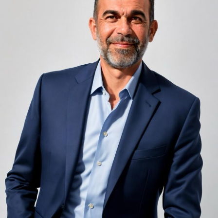
unele de altele, separate de pereți care nu pot fi făcuți
infinit de groși din motive practice și economice.
Zgomotul pașilor din camera de sus sau din coridorul
adiacent rămâne una dintre cele mai frecvente
nemulțumiri semnalate de oaspeți în recenziile online,
chiar și la unități altfel apreciate pentru servicii și
locație. De multe ori, oaspeții nu identifică pardoseala
drept sursa reală a problemei, ci descriu simplu senzația
de spațiu zgomotos sau agitat.
Pardoseala joacă un rol important în absorbția acestor
sunete, mai ales în zonele de trecere frecventă dintre
cameră și baie sau dintre pat și fereastră. Un material cu
proprietăți fonoabsorbante bune reduce transmiterea
zgomotului către camerele vecine și către etajele
inferioare, un aspect esențial mai ales în clădirile mai
vechi, cu structuri care nu au fost proiectate inițial
pentru izolare fonică performantă.