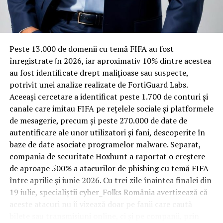
Rotația rapidă a oaspeților cere
materiale rezistente
Spre diferență de o locuință obișnuită, o cameră de hotel
Peste 13.000 de domenii cu temă FIFA au fost
trece printr-un ciclu de utilizare intensă: oaspeți diferiți,
înregistrate ȋn 2026, iar aproximativ 10% dintre acestea
bagaje trase pe roți, curățenie zilnică, uneori mai multe
au fost identificate drept malițioase sau suspecte,
rezervări consecutive în aceeași săptămână. Această
potrivit unei analize realizate de FortiGuard Labs.
frecvență ridicată de utilizare pune presiune reală pe
Aceeași cercetare a identificat peste 1.700 de conturi și
orice suprafață, iar pardoseala este printre primele
canale care imitau FIFA pe rețelele sociale și platformele
elemente afectate vizibil, mai ales în zona din jurul
de mesagerie, precum și peste 270.000 de date de
patului și a ușii de acces.
autentificare ale unor utilizatori și fani, descoperite în
baze de date asociate programelor malware. Separat,
În etapa de renovare sau construcție, administratorii
compania de securitate Hoxhunt a raportat o creștere
care iau în calcul
mocheta trafic intens
pentru zonele
de aproape 500% a atacurilor de phishing cu temă FIFA
cu rotație mare reduc riscul de uzură prematură și de
între aprilie și iunie 2026. Cu trei zile înaintea finalei din
decolorare vizibilă în punctele de trecere frecventă. Este
19 iulie, specialiștii cyber_Folks România avertizează că
o decizie care ține mai puțin de stil și mai mult de
aceste atacuri nu îi vizează doar pe fanii care caută
longevitatea reală a investiției în amenajare, vizibilă abia
bilete sau transmisiuni online, ci și pe companii, prin