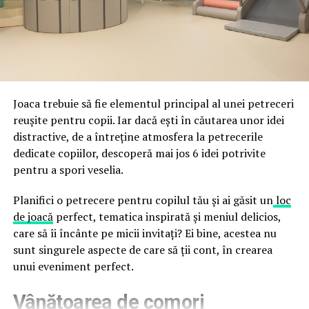
fraude care exploatează încrederea în brand.
astfel încât confortul și estetica să funcționeze
împreună, nu în tensiune una cu cealaltă, pe toată
Directoratul Național de Securitate Cibernetică (DNSC)
durata de viață a amenajării, indiferent de câte sezoane
a avertizat, la rândul său, asupra amenințărilor asociate
trec de la deschiderea propriu-zisă a hotelului.
Cupei Mondiale FIFA 2026, de la site-uri și concursuri
false până la tentative de furt al datelor personale și
financiare. Instituția recomandă verificarea atentă a
Joaca trebuie să fie elementul principal al unei petreceri
sursei mesajelor și raportarea incidentelor la numărul
reușite pentru copii. Iar dacă ești în căutarea unor idei
unic 1911.
distractive, de a întreține atmosfera la petrecerile
dedicate copiilor, descoperă mai jos 6 idei potrivite
Campaniile identificate în ultimele săptămâni folosesc
pentru a spori veselia.
site-uri care imită platformele oficiale FIFA, aplicații
false de streaming, coduri QR malițioase și mesaje care
Planifici o petrecere pentru copilul tău și ai găsit un
loc
promit bilete, rambursări, premii sau acces gratuit la
de joacă
perfect, tematica inspirată și meniul delicios,
meciuri. FBI a emis în luna mai un avertisment privind
care să îi încânte pe micii invitați? Ei bine, acestea nu
site-urile care clonează platforma oficială prin
sunt singurele aspecte de care să ții cont, în crearea
modificări minore ale denumirii domeniului, precum
unui eveniment perfect.
introducerea sau schimbarea unei singure litere, pentru
Vânătoarea de comori
a colecta date personale și bancare.