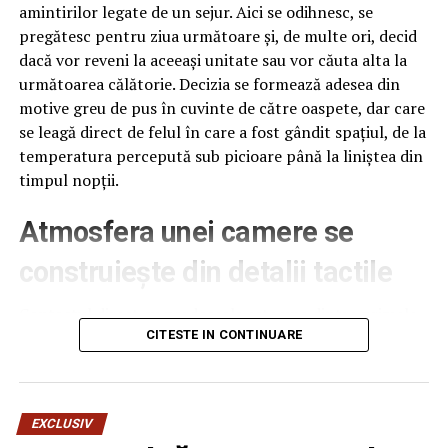
amintirilor legate de un sejur. Aici se odihnesc, se
pregătesc pentru ziua următoare și, de multe ori, decid
dacă vor reveni la aceeași unitate sau vor căuta alta la
următoarea călătorie. Decizia se formează adesea din
motive greu de pus în cuvinte de către oaspete, dar care
se leagă direct de felul în care a fost gândit spațiul, de la
temperatura percepută sub picioare până la liniștea din
timpul nopții.
Atmosfera unei camere se
construiește din detalii tactile
Contactul direct cu pardoseala este una dintre primele
senzații fizice pe care le are un oaspete atunci când
CITESTE IN CONTINUARE
intră desculț în cameră, fie dimineața, fie la revenirea de
pe drum, seara târziu. Textura și moliciunea potrivite,
oferite de
mocheta hotel
, pot schimba radical felul în
EXCLUSIV
care este percepută o cameră, chiar dacă restul