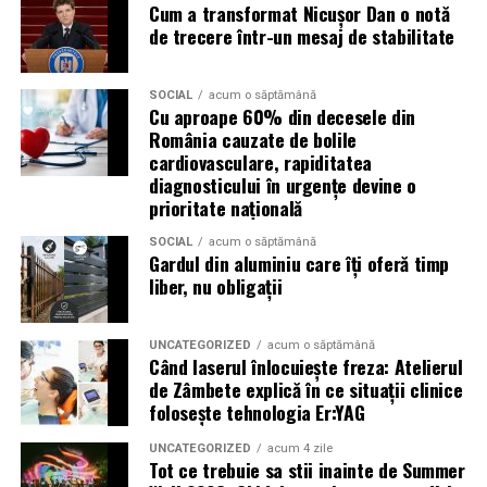
Cum a transformat Nicușor Dan o notă
Campaniile de phishing asociate evenimentelor
de trecere într-un mesaj de stabilitate
importante profită de interesul public ridicat, de
presiunea timpului și de teama utilizatorilor că ar putea
pierde o ofertă sau o oportunitate. Mesajele care anunță
SOCIAL
acum o săptămână
Cu aproape 60% din decesele din
ultimele bilete disponibile, acces limitat la o transmisie
România cauzate de bolile
sau câștigarea unui premiu pot determina utilizatorii să
cardiovasculare, rapiditatea
reacționeze înainte de a verifica sursa.
diagnosticului în urgențe devine o
prioritate națională
Turneul se încheie pe 19 iulie, iar specialiștii anticipează
o intensificare a activității frauduloase în perioada
SOCIAL
acum o săptămână
Gardul din aluminiu care îți oferă timp
finalei. Printre cele mai utilizate pretexte se numără
liber, nu obligații
transmisiunile pirat, biletele revândute, pariurile,
tombolele, concursurile și falsele oferte de călătorie.
UNCATEGORIZED
acum o săptămână
Când laserul înlocuiește freza: Atelierul
Pentru a răspunde riscurilor tot mai complexe,
de Zâmbete explică în ce situații clinice
cyber_Folks a lansat la finalul lunii iunie robo_Folks,
folosește tehnologia Er:YAG
primul asistent AI integrat într-un panou de hosting
din România. Acesta poate efectua, la cererea
UNCATEGORIZED
acum 4 zile
Tot ce trebuie sa stii inainte de Summer
utilizatorului, un audit al securității site-ului, care