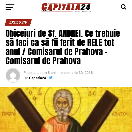
EXCLUSIV
Obiceiuri de Sf. ANDREI. Ce trebuie
să faci ca să fii ferit de RELE tot
anul / Comisarul de Prahova –
Comisarul de Prahova
Publicat
acum 8 ani
pe
noiembrie 30, 2018
De
Capitala24