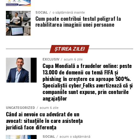
introducă parola pe o pagină clonată. În acel moment,
SOCIAL
o săptămână inainte
vigilența utilizatorului rămâne prima linie de apărare”,
Cum poate contribui testul poligraf la
explică Horațiu Șimon, Chief Technology Officer
reabilitarea imaginii unei persoane
cyber_Folks România.
Subiectul a fost semnalat și de FBI, care a inclus în
ȘTIREA ZILEI
informările din ultima lună amenințările asociate
turneului, de la fraude online și furtul datelor până la
EXCLUSIV
acum 6 zile
Cupa Mondială a fraudelor online: peste
operațiuni de dezinformare.
13.000 de domenii cu temă FIFA și
phishing în creștere cu aproape 500%.
Avertismentele publice s-au concentrat în principal
Specialiștii cyber_Folks avertizează că și
asupra fanilor și infrastructurii orașelor gazdă, însă
companiile sunt expuse, prin conturile
specialiștii atrag atenția că firmele pot fi afectate
angajaților
inclusiv atunci când nu au nicio legătură directă cu
industria sportului, turismului sau vânzarea de bilete.
UNCATEGORIZED
acum 6 zile
Când ai nevoie cu adevărat de un
avocat: situațiile în care asistența
Atacurile sunt mai eficiente în contextul
juridică face diferența
evenimentelor globale
SOCIAL
acum o săptămână