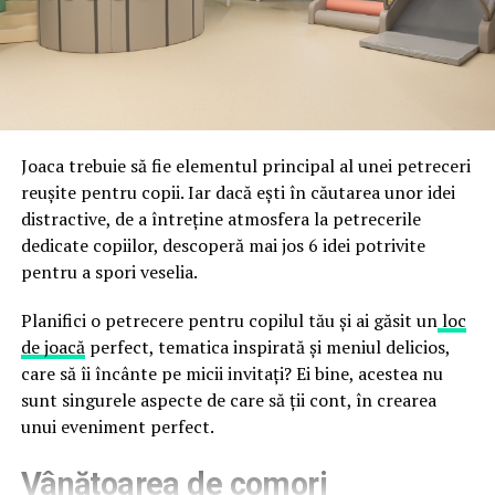
fraude care exploatează încrederea în brand.
astfel încât confortul și estetica să funcționeze
împreună, nu în tensiune una cu cealaltă, pe toată
Directoratul Național de Securitate Cibernetică (DNSC)
durata de viață a amenajării, indiferent de câte sezoane
a avertizat, la rândul său, asupra amenințărilor asociate
trec de la deschiderea propriu-zisă a hotelului.
Cupei Mondiale FIFA 2026, de la site-uri și concursuri
false până la tentative de furt al datelor personale și
financiare. Instituția recomandă verificarea atentă a
Joaca trebuie să fie elementul principal al unei petreceri
sursei mesajelor și raportarea incidentelor la numărul
reușite pentru copii. Iar dacă ești în căutarea unor idei
unic 1911.
distractive, de a întreține atmosfera la petrecerile
dedicate copiilor, descoperă mai jos 6 idei potrivite
Campaniile identificate în ultimele săptămâni folosesc
pentru a spori veselia.
site-uri care imită platformele oficiale FIFA, aplicații
false de streaming, coduri QR malițioase și mesaje care
Planifici o petrecere pentru copilul tău și ai găsit un
loc
promit bilete, rambursări, premii sau acces gratuit la
de joacă
perfect, tematica inspirată și meniul delicios,
meciuri. FBI a emis în luna mai un avertisment privind
care să îi încânte pe micii invitați? Ei bine, acestea nu
site-urile care clonează platforma oficială prin
sunt singurele aspecte de care să ții cont, în crearea
modificări minore ale denumirii domeniului, precum
unui eveniment perfect.
introducerea sau schimbarea unei singure litere, pentru
Vânătoarea de comori
a colecta date personale și bancare.