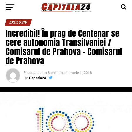
EXCLUSIV
Incredibil! În prag de Centenar se
cere autonomia Transilvaniei /
Comisarul de Prahova – Comisarul
de Prahova
Publicat
acum 8 ani
pe
decembrie 1, 2018
De
Capitala24