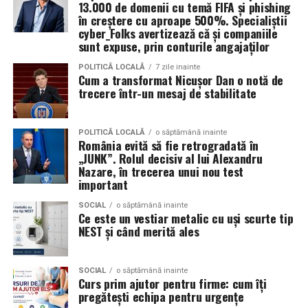
13.000 de domenii cu temă FIFA și phishing
Tehnologiile deepfake sunt folosite și pentru clipuri în
Turnul din pahare
în creștere cu aproape 500%. Specialiștii
care jucători sau prezentatori cunoscuți par să
cyber_Folks avertizează că și companiile
sunt expuse, prin conturile angajaților
promoveze tombole, platforme de pariuri sau câștiguri
Un alt joc pe care îl poți încerca la petrecerea copilului
garantate, distribuite apoi prin reclame pe rețelele
tău, este construirea unui turn din pahare. Împarte
POLITICĂ LOCALĂ
7 zile inainte
Cum a transformat Nicușor Dan o notă de
sociale.
copiii în două echipe, care vor primi câte 10 pahare. La
trecere într-un mesaj de stabilitate
bază se așază patru pahare, urmând apoi să se pună un
Aceste instrumente reduc semnificativ timpul și nivelul
rând de 3 pahare, respectiv 2 și 1 pahar. Câștigă echipa
de pregătire tehnică necesare pentru lansarea unei
care construiește cel mai repede un turn stabil, fără să
POLITICĂ LOCALĂ
o săptămână inainte
România evită să fie retrogradată în
campanii de fraudă. În locul mesajelor generale și ușor
se dărâme.
„JUNK”. Rolul decisiv al lui Alexandru
de recunoscut, atacatorii pot genera rapid comunicări
Nazare, în trecerea unui nou test
personalizate pentru anumite industrii, departamente
Fiecare dintre aceste activități poate fi exact
important
sau categorii profesionale.
ingredientul surpriză al petrecerii pe care o organizezi
SOCIAL
o săptămână inainte
pentru copilul tău. Invitații mici și mari se vor distra,
Ce este un vestiar metalic cu uși scurte tip
„Echipa noastră de cybersecurity monitorizează activ
bucurându-se de jocuri distractive și creând amintiri
NEST și când merită ales
vulnerabilitățile și intervine proactiv la nivelul
unice.
infrastructurii, de la filtrarea traficului malițios până la
izolarea site-urilor compromise. Dar phishingul nu
SOCIAL
o săptămână inainte
Curs prim ajutor pentru firme: cum îți
exploatează doar serverele, ci mai ales oamenii. Niciun
pregătești echipa pentru urgențe
furnizor de hosting nu poate opri un utilizator să își