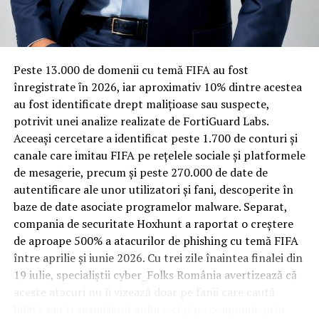
Rotația rapidă a oaspeților cere
materiale rezistente
Spre diferență de o locuință obișnuită, o cameră de hotel
Peste 13.000 de domenii cu temă FIFA au fost
trece printr-un ciclu de utilizare intensă: oaspeți diferiți,
înregistrate ȋn 2026, iar aproximativ 10% dintre acestea
bagaje trase pe roți, curățenie zilnică, uneori mai multe
au fost identificate drept malițioase sau suspecte,
rezervări consecutive în aceeași săptămână. Această
potrivit unei analize realizate de FortiGuard Labs.
frecvență ridicată de utilizare pune presiune reală pe
Aceeași cercetare a identificat peste 1.700 de conturi și
orice suprafață, iar pardoseala este printre primele
canale care imitau FIFA pe rețelele sociale și platformele
elemente afectate vizibil, mai ales în zona din jurul
de mesagerie, precum și peste 270.000 de date de
patului și a ușii de acces.
autentificare ale unor utilizatori și fani, descoperite în
baze de date asociate programelor malware. Separat,
În etapa de renovare sau construcție, administratorii
compania de securitate Hoxhunt a raportat o creștere
care iau în calcul
mocheta trafic intens
pentru zonele
de aproape 500% a atacurilor de phishing cu temă FIFA
cu rotație mare reduc riscul de uzură prematură și de
între aprilie și iunie 2026. Cu trei zile înaintea finalei din
decolorare vizibilă în punctele de trecere frecventă. Este
19 iulie, specialiștii cyber_Folks România avertizează că
o decizie care ține mai puțin de stil și mai mult de
aceste atacuri nu îi vizează doar pe fanii care caută
longevitatea reală a investiției în amenajare, vizibilă abia
bilete sau transmisiuni online, ci și pe companii, prin