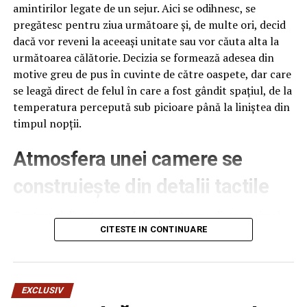
amintirilor legate de un sejur. Aici se odihnesc, se
pregătesc pentru ziua următoare și, de multe ori, decid
dacă vor reveni la aceeași unitate sau vor căuta alta la
următoarea călătorie. Decizia se formează adesea din
motive greu de pus în cuvinte de către oaspete, dar care
se leagă direct de felul în care a fost gândit spațiul, de la
temperatura percepută sub picioare până la liniștea din
timpul nopții.
Atmosfera unei camere se
construiește din detalii tactile
Contactul direct cu pardoseala este una dintre primele
senzații fizice pe care le are un oaspete atunci când
CITESTE IN CONTINUARE
intră desculț în cameră, fie dimineața, fie la revenirea de
pe drum, seara târziu. Textura și moliciunea potrivite,
oferite de
mocheta hotel
, pot schimba radical felul în
EXCLUSIV
care este percepută o cameră, chiar dacă restul