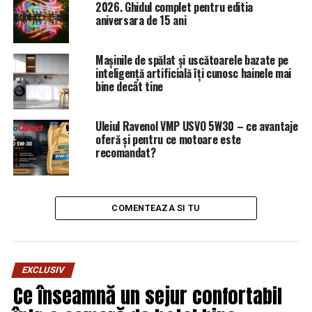
de a se autoguverna în interiorul României,” se arată în
2026. Ghidul complet pentru editia
aniversara de 15 ani
descrierea petiţiei de pe change.org.
Mașinile de spălat și uscătoarele bazate pe
ARTICOLE PE ACEIASI TEMA:
PRIMA
inteligență artificială îți cunosc hainele mai
bine decât tine
URMATORUL
Sentință ȘOC pentru câștigătorul EXATLON! Vladimir
Drăghia, condamnat la închisoare / Comisarul de
Uleiul Ravenol VMP USVO 5W30 – ce avantaje
Prahova – Comisarul de Prahova
oferă și pentru ce motoare este
recomandat?
NU RATATI
Fundația Alexandrion a decernat pentru prima dată
Premiile Internaționale Constantin Brâncoveanu în
Statele Unite
COMENTEAZA SI TU
EXCLUSIV
Ce înseamnă un sejur confortabil