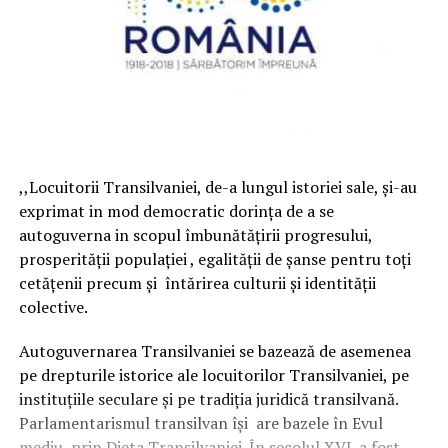
,,Locuitorii Transilvaniei, de-a lungul istoriei sale, şi-au
exprimat in mod democratic dorinţa de a se
autoguverna in scopul îmbunătăţirii progresului,
prosperităţii populaţiei , egalităţii de şanse pentru toţi
cetăţenii precum şi întărirea culturii şi identităţii
colective.
Autoguvernarea Transilvaniei se bazează de asemenea
pe drepturile istorice ale locuitorilor Transilvaniei, pe
instituţiile seculare şi pe tradiţia juridică transilvană.
Parlamentarismul transilvan îşi are bazele în Evul
mediu, prin Dieta Transilvaniei. În secolul XVI. a fost