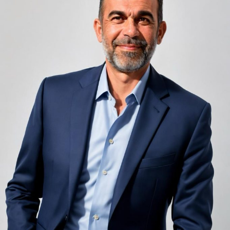
unele de altele, separate de pereți care nu pot fi făcuți
infinit de groși din motive practice și economice.
Zgomotul pașilor din camera de sus sau din coridorul
adiacent rămâne una dintre cele mai frecvente
nemulțumiri semnalate de oaspeți în recenziile online,
chiar și la unități altfel apreciate pentru servicii și
locație. De multe ori, oaspeții nu identifică pardoseala
drept sursa reală a problemei, ci descriu simplu senzația
de spațiu zgomotos sau agitat.
Pardoseala joacă un rol important în absorbția acestor
sunete, mai ales în zonele de trecere frecventă dintre
cameră și baie sau dintre pat și fereastră. Un material cu
proprietăți fonoabsorbante bune reduce transmiterea
zgomotului către camerele vecine și către etajele
inferioare, un aspect esențial mai ales în clădirile mai
vechi, cu structuri care nu au fost proiectate inițial
pentru izolare fonică performantă.