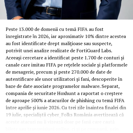
Rotația rapidă a oaspeților cere
materiale rezistente
Spre diferență de o locuință obișnuită, o cameră de hotel
Peste 13.000 de domenii cu temă FIFA au fost
trece printr-un ciclu de utilizare intensă: oaspeți diferiți,
înregistrate ȋn 2026, iar aproximativ 10% dintre acestea
bagaje trase pe roți, curățenie zilnică, uneori mai multe
au fost identificate drept malițioase sau suspecte,
rezervări consecutive în aceeași săptămână. Această
potrivit unei analize realizate de FortiGuard Labs.
frecvență ridicată de utilizare pune presiune reală pe
Aceeași cercetare a identificat peste 1.700 de conturi și
orice suprafață, iar pardoseala este printre primele
canale care imitau FIFA pe rețelele sociale și platformele
elemente afectate vizibil, mai ales în zona din jurul
de mesagerie, precum și peste 270.000 de date de
patului și a ușii de acces.
autentificare ale unor utilizatori și fani, descoperite în
baze de date asociate programelor malware. Separat,
În etapa de renovare sau construcție, administratorii
compania de securitate Hoxhunt a raportat o creștere
care iau în calcul
mocheta trafic intens
pentru zonele
de aproape 500% a atacurilor de phishing cu temă FIFA
cu rotație mare reduc riscul de uzură prematură și de
între aprilie și iunie 2026. Cu trei zile înaintea finalei din
decolorare vizibilă în punctele de trecere frecventă. Este
19 iulie, specialiștii cyber_Folks România avertizează că
o decizie care ține mai puțin de stil și mai mult de
aceste atacuri nu îi vizează doar pe fanii care caută
longevitatea reală a investiției în amenajare, vizibilă abia
bilete sau transmisiuni online, ci și pe companii, prin