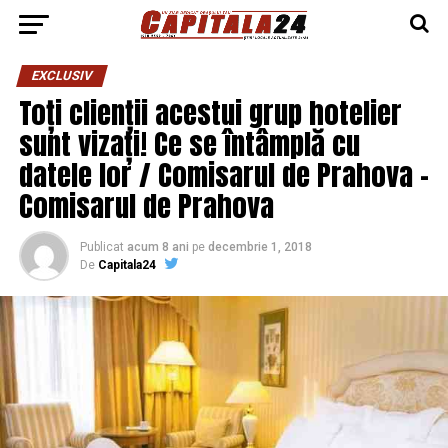
EXCLUSIV
Toți clienții acestui grup hotelier
sunt vizați! Ce se întâmplă cu
datele lor / Comisarul de Prahova –
Comisarul de Prahova
Publicat
acum 8 ani
pe
decembrie 1, 2018
De
Capitala24