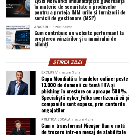
Zyxel Networks îmbunătățește guvernanța
în materie de securitate a produselor
introducă parola pe o pagină clonată. În acel moment,
pentru a proteja IMM-urile și furnizorii de
vigilența utilizatorului rămâne prima linie de apărare”,
servicii de gestionare (MSP)
explică Horațiu Șimon, Chief Technology Officer
cyber_Folks România.
AFACERI
6 zile inainte
Cum contribuie un website performant la
creșterea vânzărilor și a numărului de
Subiectul a fost semnalat și de FBI, care a inclus în
clienți
informările din ultima lună amenințările asociate
turneului, de la fraude online și furtul datelor până la
ȘTIREA ZILEI
operațiuni de dezinformare.
EXCLUSIV
acum 3 zile
Avertismentele publice s-au concentrat în principal
Cupa Mondială a fraudelor online: peste
asupra fanilor și infrastructurii orașelor gazdă, însă
13.000 de domenii cu temă FIFA și
phishing în creștere cu aproape 500%.
specialiștii atrag atenția că firmele pot fi afectate
Specialiștii cyber_Folks avertizează că și
inclusiv atunci când nu au nicio legătură directă cu
companiile sunt expuse, prin conturile
industria sportului, turismului sau vânzarea de bilete.
angajaților
Atacurile sunt mai eficiente în contextul
POLITICĂ LOCALĂ
acum 4 zile
Cum a transformat Nicușor Dan o notă
evenimentelor globale
de trecere într-un mesaj de stabilitate