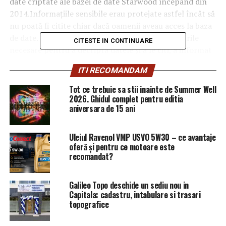
date criptate ale bazei de date Starwood începând din
2014.Informaţiile sensibile erau protejate astfel încât să
nu poată fi citite chiar dacă oamenii aveau acces la baza
de date. Însă atacatorii ar fi putut să fure şi codurile
CITESTE IN CONTINUARE
necesare pentru a decripta datele şi a le citi, a informat
Marriott.
ITI RECOMANDAM
Tot ce trebuie sa stii inainte de Summer Well
ARTICOLE PE ACEIASI TEMA:
PRIMA
2026. Ghidul complet pentru editia
aniversara de 15 ani
URMATORUL
Sentință ȘOC pentru câștigătorul EXATLON! Vladimir
Drăghia, condamnat la închisoare | Capitala24
Uleiul Ravenol VMP USVO 5W30 – ce avantaje
NU RATATI
oferă și pentru ce motoare este
Toți șoferii trebuie să știe! Încep lucrările la una dintre
recomandat?
cele mai așteptate autostrăzi / Comisarul de Prahova –
Comisarul de Prahova
Galileo Topo deschide un sediu nou in
Capitala: cadastru, intabulare si trasari
topografice