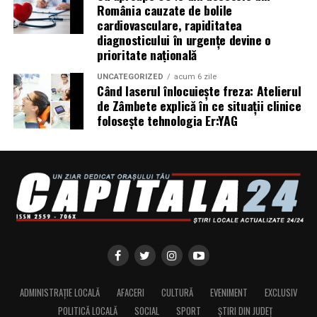
România cauzate de bolile
include verificarea certificatelor SSL, a configurărilor
cardiovasculare, rapiditatea
DNS și a sistemelor SPF, DKIM și DMARC utilizate
diagnosticului în urgențe devine o
pentru protecția e-mailului împotriva uzurpării
prioritate națională
identității.
UNCATEGORIZED
acum 6 zile
Când laserul înlocuiește freza: Atelierul
Ce pot face companiile în această perioadă
de Zâmbete explică în ce situații clinice
folosește tehnologia Er:YAG
Potrivit specialiștilor cyber_Folks, companiile ar trebui
să ȋși instruiască echipele să:
Verifice domeniul literă cu literă înaintea oricărei
plăți sau autentificări. Diferența dintre site-ul real și
o clonă poate fi un singur caracter sau o extensie
neobișnuită.
Nu scaneze coduri QR primite prin e-mail, chat sau
din surse neverificate. Verifică adresa afișată de
telefon înainte de a introduce date personale,
ADMINISTRAȚIE LOCALĂ
AFACERI
CULTURĂ
EVENIMENT
EXCLUSIV
parole sau informații de plată.
POLITICĂ LOCALĂ
SOCIAL
SPORT
ȘTIRI DIN JUDEȚ