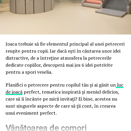
fraude care exploatează încrederea în brand.
astfel încât confortul și estetica să funcționeze
împreună, nu în tensiune una cu cealaltă, pe toată
Directoratul Național de Securitate Cibernetică (DNSC)
durata de viață a amenajării, indiferent de câte sezoane
a avertizat, la rândul său, asupra amenințărilor asociate
trec de la deschiderea propriu-zisă a hotelului.
Cupei Mondiale FIFA 2026, de la site-uri și concursuri
false până la tentative de furt al datelor personale și
financiare. Instituția recomandă verificarea atentă a
Joaca trebuie să fie elementul principal al unei petreceri
sursei mesajelor și raportarea incidentelor la numărul
reușite pentru copii. Iar dacă ești în căutarea unor idei
unic 1911.
distractive, de a întreține atmosfera la petrecerile
dedicate copiilor, descoperă mai jos 6 idei potrivite
Campaniile identificate în ultimele săptămâni folosesc
pentru a spori veselia.
site-uri care imită platformele oficiale FIFA, aplicații
false de streaming, coduri QR malițioase și mesaje care
Planifici o petrecere pentru copilul tău și ai găsit un
loc
promit bilete, rambursări, premii sau acces gratuit la
de joacă
perfect, tematica inspirată și meniul delicios,
meciuri. FBI a emis în luna mai un avertisment privind
care să îi încânte pe micii invitați? Ei bine, acestea nu
site-urile care clonează platforma oficială prin
sunt singurele aspecte de care să ții cont, în crearea
modificări minore ale denumirii domeniului, precum
unui eveniment perfect.
introducerea sau schimbarea unei singure litere, pentru
Vânătoarea de comori
a colecta date personale și bancare.