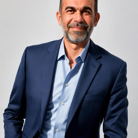
unele de altele, separate de pereți care nu pot fi făcuți
infinit de groși din motive practice și economice.
Zgomotul pașilor din camera de sus sau din coridorul
adiacent rămâne una dintre cele mai frecvente
nemulțumiri semnalate de oaspeți în recenziile online,
chiar și la unități altfel apreciate pentru servicii și
locație. De multe ori, oaspeții nu identifică pardoseala
drept sursa reală a problemei, ci descriu simplu senzația
de spațiu zgomotos sau agitat.
Pardoseala joacă un rol important în absorbția acestor
sunete, mai ales în zonele de trecere frecventă dintre
cameră și baie sau dintre pat și fereastră. Un material cu
proprietăți fonoabsorbante bune reduce transmiterea
zgomotului către camerele vecine și către etajele
inferioare, un aspect esențial mai ales în clădirile mai
vechi, cu structuri care nu au fost proiectate inițial
pentru izolare fonică performantă.