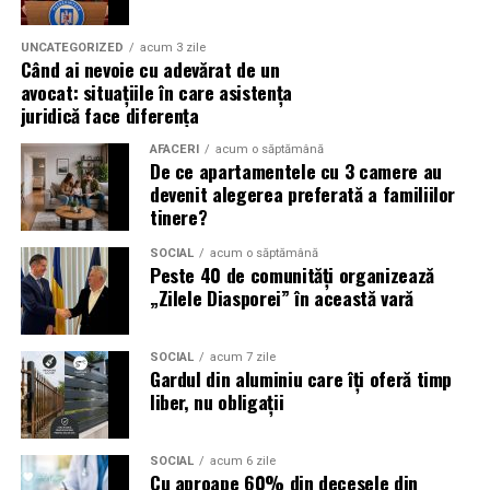
Campaniile de phishing asociate evenimentelor
importante profită de interesul public ridicat, de
UNCATEGORIZED
acum 3 zile
Când ai nevoie cu adevărat de un
presiunea timpului și de teama utilizatorilor că ar putea
avocat: situațiile în care asistența
pierde o ofertă sau o oportunitate. Mesajele care anunță
juridică face diferența
ultimele bilete disponibile, acces limitat la o transmisie
sau câștigarea unui premiu pot determina utilizatorii să
AFACERI
acum o săptămână
De ce apartamentele cu 3 camere au
reacționeze înainte de a verifica sursa.
devenit alegerea preferată a familiilor
tinere?
Turneul se încheie pe 19 iulie, iar specialiștii anticipează
o intensificare a activității frauduloase în perioada
SOCIAL
acum o săptămână
Peste 40 de comunități organizează
finalei. Printre cele mai utilizate pretexte se numără
„Zilele Diasporei” în această vară
transmisiunile pirat, biletele revândute, pariurile,
tombolele, concursurile și falsele oferte de călătorie.
SOCIAL
acum 7 zile
Pentru a răspunde riscurilor tot mai complexe,
Gardul din aluminiu care îți oferă timp
liber, nu obligații
cyber_Folks a lansat la finalul lunii iunie robo_Folks,
primul asistent AI integrat într-un panou de hosting
din România. Acesta poate efectua, la cererea
SOCIAL
acum 6 zile
utilizatorului, un audit al securității site-ului, care
Cu aproape 60% din decesele din