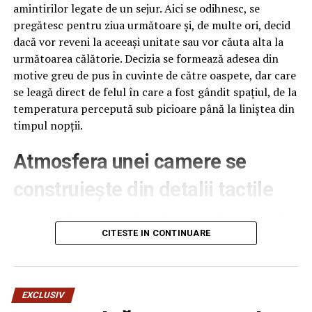
amintirilor legate de un sejur. Aici se odihnesc, se
pregătesc pentru ziua următoare și, de multe ori, decid
dacă vor reveni la aceeași unitate sau vor căuta alta la
următoarea călătorie. Decizia se formează adesea din
motive greu de pus în cuvinte de către oaspete, dar care
se leagă direct de felul în care a fost gândit spațiul, de la
temperatura percepută sub picioare până la liniștea din
timpul nopții.
Atmosfera unei camere se
construiește din detalii tactile
Contactul direct cu pardoseala este una dintre primele
senzații fizice pe care le are un oaspete atunci când
CITESTE IN CONTINUARE
intră desculț în cameră, fie dimineața, fie la revenirea de
pe drum, seara târziu. Textura și moliciunea potrivite,
oferite de
mocheta hotel
, pot schimba radical felul în
EXCLUSIV
care este percepută o cameră, chiar dacă restul