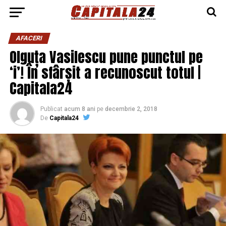
AFACERI
Olguța Vasilescu pune punctul pe
‘i’! În sfârșit a recunoscut totul |
Capitala24
Publicat
acum 8 ani
pe
decembrie 2, 2018
De
Capitala24