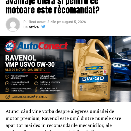
avantaje oferă și pentru ce
Adresa de contact este
salut@evenimentegratuite.ro
.
motoare este recomandat?
Publicat
acum 3 zile
pe
august 5, 2026
De
native
Atunci când vine vorba despre alegerea unui ulei de
motor premium, Ravenol este unul dintre numele care
apar tot mai des în recomandările mecanicilor, ale