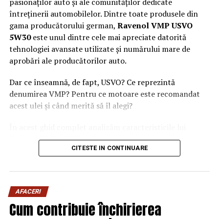
pasionaților auto și ale comunităților dedicate
întreținerii automobilelor. Dintre toate produsele din
gama producătorului german,
Ravenol VMP USVO
5W30
este unul dintre cele mai apreciate datorită
tehnologiei avansate utilizate și numărului mare de
aprobări ale producătorilor auto.
Dar ce înseamnă, de fapt, USVO? Ce reprezintă
denumirea VMP? Pentru ce motoare este recomandat
acest ulei și când merită să îl alegi?
În acest ghid complet analizăm caracteristicile lui
Ravenol VMP USVO 5W30 și explicăm de ce este
CITESTE IN CONTINUARE
considerat unul dintre cele mai performante uleiuri de
motor disponibile în prezent.
Ce este Ravenol?
AFACERI
Ravenol este un producător german de lubrifianți
Cum contribuie închirierea
fondat în anul 1946 și recunoscut la nivel internațional