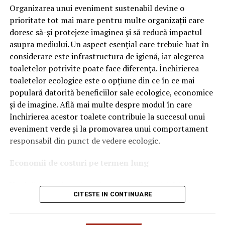
tehnologiile proprii și pentru numărul mare de aprobări
Organizarea unui eveniment sustenabil devine o
OEM.
prioritate tot mai mare pentru multe organizații care
doresc să-și protejeze imaginea și să reducă impactul
Ce înseamnă Ravenol VMP?
asupra mediului. Un aspect esențial care trebuie luat în
considerare este infrastructura de igienă, iar alegerea
Denumirea
VMP
identifică o gamă de uleiuri dezvoltate
toaletelor potrivite poate face diferența. Închirierea
pentru motoare moderne care necesită performanțe
toaletelor ecologice este o opțiune din ce în ce mai
ridicate și compatibilitate cu numeroase specificații ale
populară datorită beneficiilor sale ecologice, economice
constructorilor auto.
și de imagine. Află mai multe despre modul în care
Acest produs este destinat în special motoarelor
închirierea acestor toalete contribuie la succesul unui
moderne pe benzină și diesel, inclusiv celor echipate cu:
eveniment verde și la promovarea unui comportament
responsabil din punct de vedere ecologic.
turbocompresor;
Economii de costuri pe termen lung
filtru de particule DPF;
Unul dintre cele mai mari avantaje ale activității
catalizatoare moderne;
CITESTE IN CONTINUARE
de
închiriere toalete ecologice
este economia de costuri.
sisteme Start-Stop.
Deși există un cost inițial pentru închirierea acestora, pe
termen lung, aceasta este o opțiune mai rentabilă decât
Ce înseamnă USVO?