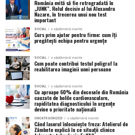
Volkswagen;
România evită să fie retrogradată în
„JUNK”. Rolul decisiv al lui Alexandru
Aceasta nu doar că îmbunătățește percepția față de
Audi;
Nazare, în trecerea unui nou test
eveniment, dar poate și atrage mai mulți participanți
important
Skoda;
care sunt interesați de susținerea unor cauze ecologice.
Promovând un eveniment “verde”, organizatorii pot
SOCIAL
o săptămână inainte
Seat;
Curs prim ajutor pentru firme: cum îți
atrage atenția asupra angajamentului față de protejarea
pregătești echipa pentru urgențe
Porsche;
mediului și față de responsabilitatea socială.
Opel;
Participanții vor aprecia cu siguranță faptul că
SOCIAL
o săptămână inainte
Cum poate contribui testul poligraf la
Ford;
organizatorii au ales să adopte soluții care protejează
reabilitarea imaginii unei persoane
natura. De asemenea, acest lucru poate contribui la
Renault și altele.
creșterea reputației evenimentului și la creșterea
Compatibilitatea exactă trebuie verificată întotdeauna
numărului de participanți în edițiile viitoare.
SOCIAL
o săptămână inainte
Cu aproape 60% din decesele din România
în manualul vehiculului sau în documentația tehnică a
cauzate de bolile cardiovasculare,
producătorului.
Confortul participanților
rapiditatea diagnosticului în urgențe
devine o prioritate națională
Este potrivit pentru motoarele diesel?
Deși un eveniment verde presupune economii de costuri
UNCATEGORIZED
o săptămână inainte
și un impact pozitiv asupra mediului, nu trebuie să se
Da.
Când laserul înlocuiește freza: Atelierul de
facă compromisuri în ceea ce privește confortul
Zâmbete explică în ce situații clinice