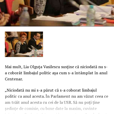
Mai mult, Lia Olguţa Vasilescu susţine că niciodată nu s-
a coborât limbajul politic aşa cum s-a întâmplat în anul
Centenar.
„Niciodată nu mi s-a părut că s-a coborat limbajul
politic ca anul acesta. În Parlament nu am văzut ceea ce
am trăit anul acesta cu cei de la USR. Să nu poţi ţine
şedinţe de comisie, cu boxe date la maxim, cuvinte