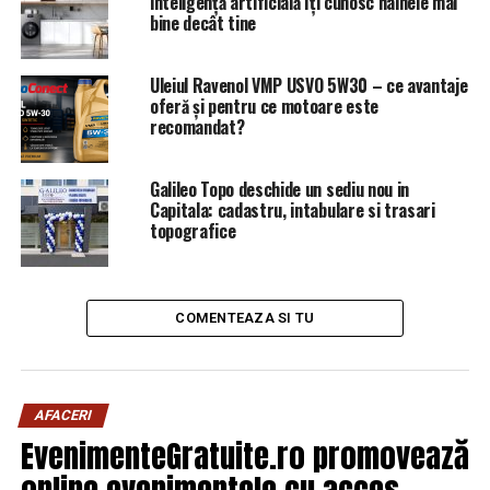
inteligență artificială îți cunosc hainele mai
recunoscut totul / Comisarul de Prahova – Comisarul de
bine decât tine
Prahova
NU RATATI
Uleiul Ravenol VMP USVO 5W30 – ce avantaje
Tăriceanu dă de pământ cu protestatarii! Ce le-a
oferă și pentru ce motoare este
transmis președintele ALDE / Comisarul de Prahova –
recomandat?
Comisarul de Prahova
Galileo Topo deschide un sediu nou in
Capitala: cadastru, intabulare si trasari
topografice
COMENTEAZA SI TU
AFACERI
EvenimenteGratuite.ro promovează
online evenimentele cu acces