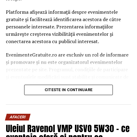
Platforma afișează informații despre evenimentele
gratuite și facilitează identificarea acestora de către
persoanele interesate. Prezentarea informațiilor
urmărește creșterea vizibilității evenimentelor și
conectarea acestora cu publicul interesat.
EvenimenteGratuite.ro are exclusiv un rol de informare
și promovare și nu este organizatorul evenimentelor
prezentate pe site. Programul, condițiile de participare
și eventualele modificări sunt stabilite și comunicate de
organizatorii fiecărui eveniment.
CITESTE IN CONTINUARE
Publicului îi este recomandată verificarea informațiilor
înainte de participare.
AFACERI
Organizatorii care doresc să crească vizibilitatea unui
Uleiul Ravenol VMP USVO 5W30 – ce
eveniment cu acces gratuit pot solicita o ofertă de
promovare din partea echipei EvenimenteGratuite.ro.