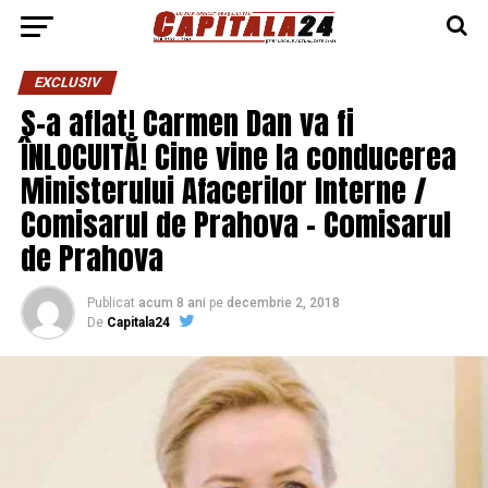
EXCLUSIV
S-a aflat! Carmen Dan va fi
ÎNLOCUITĂ! Cine vine la conducerea
Ministerului Afacerilor Interne /
Comisarul de Prahova – Comisarul
de Prahova
Publicat
acum 8 ani
pe
decembrie 2, 2018
De
Capitala24