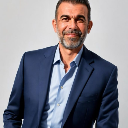
Camerele de hotel sunt, prin natura lor, spații apropiate
unele de altele, separate de pereți care nu pot fi făcuți
infinit de groși din motive practice și economice.
Zgomotul pașilor din camera de sus sau din coridorul
adiacent rămâne una dintre cele mai frecvente
nemulțumiri semnalate de oaspeți în recenziile online,
chiar și la unități altfel apreciate pentru servicii și
locație. De multe ori, oaspeții nu identifică pardoseala
drept sursa reală a problemei, ci descriu simplu senzația
de spațiu zgomotos sau agitat.
Pardoseala joacă un rol important în absorbția acestor
sunete, mai ales în zonele de trecere frecventă dintre
cameră și baie sau dintre pat și fereastră. Un material cu
proprietăți fonoabsorbante bune reduce transmiterea
zgomotului către camerele vecine și către etajele
inferioare, un aspect esențial mai ales în clădirile mai
vechi, cu structuri care nu au fost proiectate inițial
pentru izolare fonică performantă.