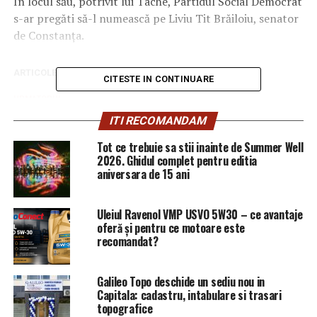
În locul său, potrivit lui Tache, Partidul Social Democrat
s-ar pregăti să-l numească pe Liviu Tit Brăiloiu, senator
de Constanţa.
ARTICOLE PE ACEIASI TEMA:
PRIMA
CITESTE IN CONTINUARE
URMATORUL
Care este marea legătură dintre Darius Vâlcov și Liviu
ITI RECOMANDAM
Dragnea / Comisarul de Prahova – Comisarul de Prahova
Tot ce trebuie sa stii inainte de Summer Well
NU RATATI
2026. Ghidul complet pentru editia
S-a aflat! Carmen Dan va fi ÎNLOCUITĂ! Cine vine la
aniversara de 15 ani
conducerea Ministerului Afacerilor Interne | Capitala24
Uleiul Ravenol VMP USVO 5W30 – ce avantaje
oferă și pentru ce motoare este
recomandat?
Galileo Topo deschide un sediu nou in
Capitala: cadastru, intabulare si trasari
topografice