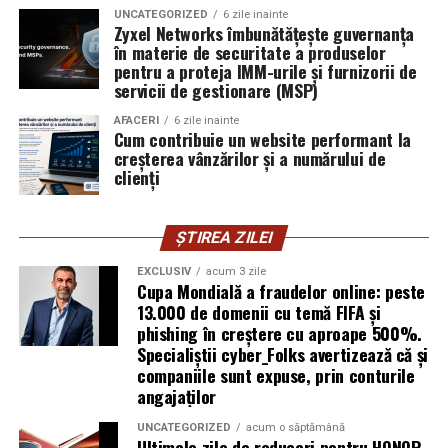
exploatează doar serverele, ci mai ales oamenii. Niciun
UNCATEGORIZED
6 zile inainte
furnizor de hosting nu poate opri un utilizator să își
Zyxel Networks îmbunătățește guvernanța
în materie de securitate a produselor
introducă parola pe o pagină clonată. În acel moment,
pentru a proteja IMM-urile și furnizorii de
vigilența utilizatorului rămâne prima linie de apărare”,
servicii de gestionare (MSP)
explică Horațiu Șimon, Chief Technology Officer
cyber_Folks România.
AFACERI
6 zile inainte
Cum contribuie un website performant la
creșterea vânzărilor și a numărului de
Subiectul a fost semnalat și de FBI, care a inclus în
clienți
informările din ultima lună amenințările asociate
turneului, de la fraude online și furtul datelor până la
ȘTIREA ZILEI
operațiuni de dezinformare.
EXCLUSIV
acum 3 zile
Avertismentele publice s-au concentrat în principal
Cupa Mondială a fraudelor online: peste
asupra fanilor și infrastructurii orașelor gazdă, însă
13.000 de domenii cu temă FIFA și
phishing în creștere cu aproape 500%.
specialiștii atrag atenția că firmele pot fi afectate
Specialiștii cyber_Folks avertizează că și
inclusiv atunci când nu au nicio legătură directă cu
companiile sunt expuse, prin conturile
industria sportului, turismului sau vânzarea de bilete.
angajaților
Atacurile sunt mai eficiente în contextul
UNCATEGORIZED
acum o săptămână
Ultimele zile de reduceri pentru HONOR