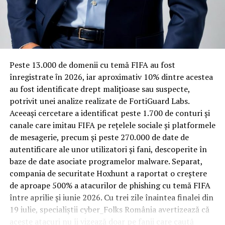
Rotația rapidă a oaspeților cere
materiale rezistente
Spre diferență de o locuință obișnuită, o cameră de hotel
Peste 13.000 de domenii cu temă FIFA au fost
trece printr-un ciclu de utilizare intensă: oaspeți diferiți,
înregistrate ȋn 2026, iar aproximativ 10% dintre acestea
bagaje trase pe roți, curățenie zilnică, uneori mai multe
au fost identificate drept malițioase sau suspecte,
rezervări consecutive în aceeași săptămână. Această
potrivit unei analize realizate de FortiGuard Labs.
frecvență ridicată de utilizare pune presiune reală pe
Aceeași cercetare a identificat peste 1.700 de conturi și
orice suprafață, iar pardoseala este printre primele
canale care imitau FIFA pe rețelele sociale și platformele
elemente afectate vizibil, mai ales în zona din jurul
de mesagerie, precum și peste 270.000 de date de
patului și a ușii de acces.
autentificare ale unor utilizatori și fani, descoperite în
baze de date asociate programelor malware. Separat,
În etapa de renovare sau construcție, administratorii
compania de securitate Hoxhunt a raportat o creștere
care iau în calcul
mocheta trafic intens
pentru zonele
de aproape 500% a atacurilor de phishing cu temă FIFA
cu rotație mare reduc riscul de uzură prematură și de
între aprilie și iunie 2026. Cu trei zile înaintea finalei din
decolorare vizibilă în punctele de trecere frecventă. Este
19 iulie, specialiștii cyber_Folks România avertizează că
o decizie care ține mai puțin de stil și mai mult de
aceste atacuri nu îi vizează doar pe fanii care caută