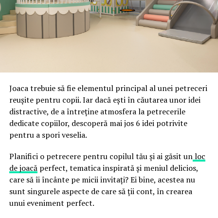
ceea ce crește riscul de email spoofing, phishing și
acestor decizii tehnice cu identitatea vizuală a unității,
fraude care exploatează încrederea în brand.
astfel încât confortul și estetica să funcționeze
împreună, nu în tensiune una cu cealaltă, pe toată
Directoratul Național de Securitate Cibernetică (DNSC)
durata de viață a amenajării, indiferent de câte sezoane
a avertizat, la rândul său, asupra amenințărilor asociate
trec de la deschiderea propriu-zisă a hotelului.
Cupei Mondiale FIFA 2026, de la site-uri și concursuri
false până la tentative de furt al datelor personale și
financiare. Instituția recomandă verificarea atentă a
Joaca trebuie să fie elementul principal al unei petreceri
sursei mesajelor și raportarea incidentelor la numărul
reușite pentru copii. Iar dacă ești în căutarea unor idei
unic 1911.
distractive, de a întreține atmosfera la petrecerile
dedicate copiilor, descoperă mai jos 6 idei potrivite
Campaniile identificate în ultimele săptămâni folosesc
pentru a spori veselia.
site-uri care imită platformele oficiale FIFA, aplicații
false de streaming, coduri QR malițioase și mesaje care
Planifici o petrecere pentru copilul tău și ai găsit un
loc
promit bilete, rambursări, premii sau acces gratuit la
de joacă
perfect, tematica inspirată și meniul delicios,
meciuri. FBI a emis în luna mai un avertisment privind
care să îi încânte pe micii invitați? Ei bine, acestea nu
site-urile care clonează platforma oficială prin
sunt singurele aspecte de care să ții cont, în crearea
modificări minore ale denumirii domeniului, precum
unui eveniment perfect.
introducerea sau schimbarea unei singure litere, pentru