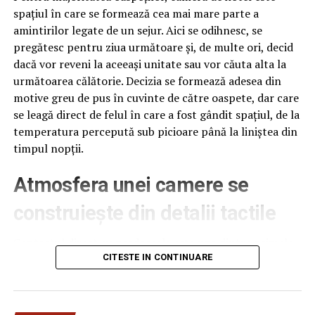
spațiul în care se formează cea mai mare parte a
amintirilor legate de un sejur. Aici se odihnesc, se
pregătesc pentru ziua următoare și, de multe ori, decid
dacă vor reveni la aceeași unitate sau vor căuta alta la
următoarea călătorie. Decizia se formează adesea din
motive greu de pus în cuvinte de către oaspete, dar care
se leagă direct de felul în care a fost gândit spațiul, de la
temperatura percepută sub picioare până la liniștea din
timpul nopții.
Atmosfera unei camere se
construiește din detalii tactile
Contactul direct cu pardoseala este una dintre primele
senzații fizice pe care le are un oaspete atunci când
CITESTE IN CONTINUARE
intră desculț în cameră, fie dimineața, fie la revenirea de
pe drum, seara târziu. Textura și moliciunea potrivite,
oferite de
mocheta hotel
, pot schimba radical felul în