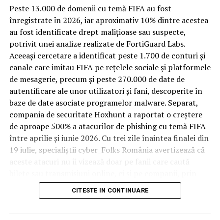
Spre diferență de o locuință obișnuită, o cameră de hotel
Peste 13.000 de domenii cu temă FIFA au fost
trece printr-un ciclu de utilizare intensă: oaspeți diferiți,
înregistrate ȋn 2026, iar aproximativ 10% dintre acestea
bagaje trase pe roți, curățenie zilnică, uneori mai multe
au fost identificate drept malițioase sau suspecte,
rezervări consecutive în aceeași săptămână. Această
potrivit unei analize realizate de FortiGuard Labs.
frecvență ridicată de utilizare pune presiune reală pe
Aceeași cercetare a identificat peste 1.700 de conturi și
orice suprafață, iar pardoseala este printre primele
canale care imitau FIFA pe rețelele sociale și platformele
elemente afectate vizibil, mai ales în zona din jurul
de mesagerie, precum și peste 270.000 de date de
patului și a ușii de acces.
autentificare ale unor utilizatori și fani, descoperite în
baze de date asociate programelor malware. Separat,
În etapa de renovare sau construcție, administratorii
compania de securitate Hoxhunt a raportat o creștere
care iau în calcul
mocheta trafic intens
pentru zonele
de aproape 500% a atacurilor de phishing cu temă FIFA
cu rotație mare reduc riscul de uzură prematură și de
între aprilie și iunie 2026. Cu trei zile înaintea finalei din
decolorare vizibilă în punctele de trecere frecventă. Este
19 iulie, specialiștii cyber_Folks România avertizează că
o decizie care ține mai puțin de stil și mai mult de
aceste atacuri nu îi vizează doar pe fanii care caută
longevitatea reală a investiției în amenajare, vizibilă abia
bilete sau transmisiuni online, ci și pe companii, prin
La nivelul prestantei, deontologiei profesionale, Adrian
după primele sezoane de utilizare intensă.
conturile, dispozitivele și infrastructura digitală
CITESTE IN CONTINUARE
Vaida a aratat cu varf si indesat caracterul acestuia
utilizate de angajați.
Un sejur care rămâne în
denigrand institutia, pe subordonatii acestuia, pe sotia
lui propie, hartuind tot ce misca pe mosia sa numita
„Fiecare eveniment global generează o economie