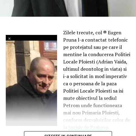
Zilele trecute, col ® Eugen
Pruna l-a contactat telefonic
pe protejatul sau pe care il
mentine la conducerea Politiei
Locale Ploiesti (Adrian Vaida,
ultimul deontolog in viata) si
i-a solicitat in mod imperativ
ca o persoana de la paza
Politiei Locale Ploiesti sa isi
mute obiectivul la sediul
Petrom unde functioneaza
mai nou Primaria Ploiesti,
conform dezvaluirilor celor de
la
Incisiv de Prahova.