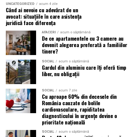
importante profită de interesul public ridicat, de
UNCATEGORIZED
acum 4 zile
Când ai nevoie cu adevărat de un
presiunea timpului și de teama utilizatorilor că ar putea
avocat: situațiile în care asistența
pierde o ofertă sau o oportunitate. Mesajele care anunță
juridică face diferența
ultimele bilete disponibile, acces limitat la o transmisie
sau câștigarea unui premiu pot determina utilizatorii să
AFACERI
acum o săptămână
De ce apartamentele cu 3 camere au
reacționeze înainte de a verifica sursa.
devenit alegerea preferată a familiilor
tinere?
Turneul se încheie pe 19 iulie, iar specialiștii anticipează
o intensificare a activității frauduloase în perioada
SOCIAL
acum o săptămână
Gardul din aluminiu care îți oferă timp
finalei. Printre cele mai utilizate pretexte se numără
liber, nu obligații
transmisiunile pirat, biletele revândute, pariurile,
tombolele, concursurile și falsele oferte de călătorie.
SOCIAL
acum 7 zile
Pentru a răspunde riscurilor tot mai complexe,
Cu aproape 60% din decesele din
România cauzate de bolile
cyber_Folks a lansat la finalul lunii iunie robo_Folks,
cardiovasculare, rapiditatea
primul asistent AI integrat într-un panou de hosting
diagnosticului în urgențe devine o
din România. Acesta poate efectua, la cererea
prioritate națională
utilizatorului, un audit al securității site-ului, care
include verificarea certificatelor SSL, a configurărilor
SOCIAL
acum o săptămână