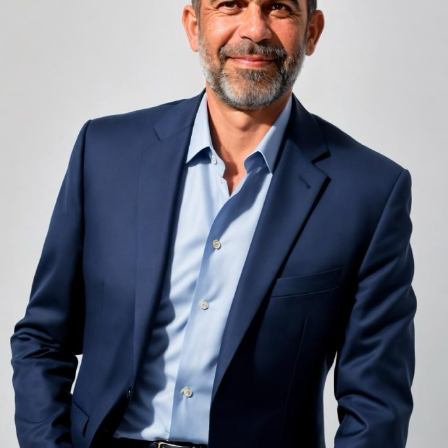
Zgomotul pașilor din camera de sus sau din coridorul
adiacent rămâne una dintre cele mai frecvente
nemulțumiri semnalate de oaspeți în recenziile online,
chiar și la unități altfel apreciate pentru servicii și
locație. De multe ori, oaspeții nu identifică pardoseala
drept sursa reală a problemei, ci descriu simplu senzația
de spațiu zgomotos sau agitat.
Pardoseala joacă un rol important în absorbția acestor
sunete, mai ales în zonele de trecere frecventă dintre
cameră și baie sau dintre pat și fereastră. Un material cu
proprietăți fonoabsorbante bune reduce transmiterea
zgomotului către camerele vecine și către etajele
inferioare, un aspect esențial mai ales în clădirile mai
vechi, cu structuri care nu au fost proiectate inițial
pentru izolare fonică performantă.
Rotația rapidă a oaspeților cere