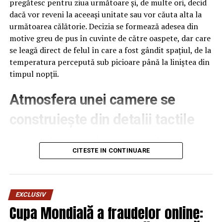
pregătesc pentru ziua următoare și, de multe ori, decid
dacă vor reveni la aceeași unitate sau vor căuta alta la
următoarea călătorie. Decizia se formează adesea din
motive greu de pus în cuvinte de către oaspete, dar care
se leagă direct de felul în care a fost gândit spațiul, de la
temperatura percepută sub picioare până la liniștea din
timpul nopții.
Atmosfera unei camere se
construiește din detalii tactile
Contactul direct cu pardoseala este una dintre primele
senzații fizice pe care le are un oaspete atunci când
CITESTE IN CONTINUARE
intră desculț în cameră, fie dimineața, fie la revenirea de
pe drum, seara târziu. Textura și moliciunea potrivite,
oferite de
mocheta hotel
, pot schimba radical felul în
EXCLUSIV
care este percepută o cameră, chiar dacă restul
Cupa Mondială a fraudelor online:
mobilierului rămâne identic de la o unitate la alta din