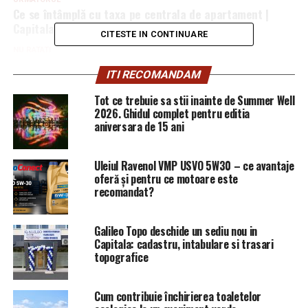
Ce se întâmplă cu taxa pe centrala de apartament |
Capitala24
CITESTE IN CONTINUARE
NU RATATI
Udrea si Bica – doua piei atirnate in par – Comisarul de
ITI RECOMANDAM
Prahova
Tot ce trebuie sa stii inainte de Summer Well
2026. Ghidul complet pentru editia
aniversara de 15 ani
Uleiul Ravenol VMP USVO 5W30 – ce avantaje
oferă și pentru ce motoare este
recomandat?
Galileo Topo deschide un sediu nou in
Capitala: cadastru, intabulare si trasari
topografice
Cum contribuie închirierea toaletelor