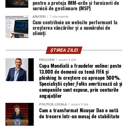
pentru a proteja IMM-urile și furnizorii de
vigilența utilizatorului rămâne prima linie de apărare”,
servicii de gestionare (MSP)
explică Horațiu Șimon, Chief Technology Officer
cyber_Folks România.
AFACERI
7 zile inainte
Cum contribuie un website performant la
creșterea vânzărilor și a numărului de
Subiectul a fost semnalat și de FBI, care a inclus în
clienți
informările din ultima lună amenințările asociate
turneului, de la fraude online și furtul datelor până la
ȘTIREA ZILEI
operațiuni de dezinformare.
EXCLUSIV
acum 4 zile
Avertismentele publice s-au concentrat în principal
Cupa Mondială a fraudelor online: peste
asupra fanilor și infrastructurii orașelor gazdă, însă
13.000 de domenii cu temă FIFA și
phishing în creștere cu aproape 500%.
specialiștii atrag atenția că firmele pot fi afectate
Specialiștii cyber_Folks avertizează că și
inclusiv atunci când nu au nicio legătură directă cu
companiile sunt expuse, prin conturile
industria sportului, turismului sau vânzarea de bilete.
angajaților
Atacurile sunt mai eficiente în contextul
POLITICĂ LOCALĂ
acum 5 zile
Cum a transformat Nicușor Dan o notă
evenimentelor globale
de trecere într-un mesaj de stabilitate
Campaniile de phishing asociate evenimentelor