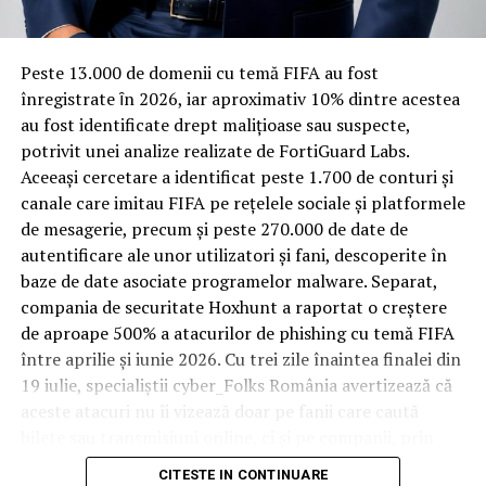
materiale rezistente
Spre diferență de o locuință obișnuită, o cameră de hotel
Peste 13.000 de domenii cu temă FIFA au fost
trece printr-un ciclu de utilizare intensă: oaspeți diferiți,
înregistrate ȋn 2026, iar aproximativ 10% dintre acestea
bagaje trase pe roți, curățenie zilnică, uneori mai multe
au fost identificate drept malițioase sau suspecte,
rezervări consecutive în aceeași săptămână. Această
potrivit unei analize realizate de FortiGuard Labs.
frecvență ridicată de utilizare pune presiune reală pe
Aceeași cercetare a identificat peste 1.700 de conturi și
orice suprafață, iar pardoseala este printre primele
canale care imitau FIFA pe rețelele sociale și platformele
elemente afectate vizibil, mai ales în zona din jurul
de mesagerie, precum și peste 270.000 de date de
patului și a ușii de acces.
autentificare ale unor utilizatori și fani, descoperite în
baze de date asociate programelor malware. Separat,
În etapa de renovare sau construcție, administratorii
compania de securitate Hoxhunt a raportat o creștere
care iau în calcul
mocheta trafic intens
pentru zonele
de aproape 500% a atacurilor de phishing cu temă FIFA
cu rotație mare reduc riscul de uzură prematură și de
între aprilie și iunie 2026. Cu trei zile înaintea finalei din
decolorare vizibilă în punctele de trecere frecventă. Este
19 iulie, specialiștii cyber_Folks România avertizează că
o decizie care ține mai puțin de stil și mai mult de
aceste atacuri nu îi vizează doar pe fanii care caută
longevitatea reală a investiției în amenajare, vizibilă abia
bilete sau transmisiuni online, ci și pe companii, prin
după primele sezoane de utilizare intensă.
conturile, dispozitivele și infrastructura digitală
CITESTE IN CONTINUARE