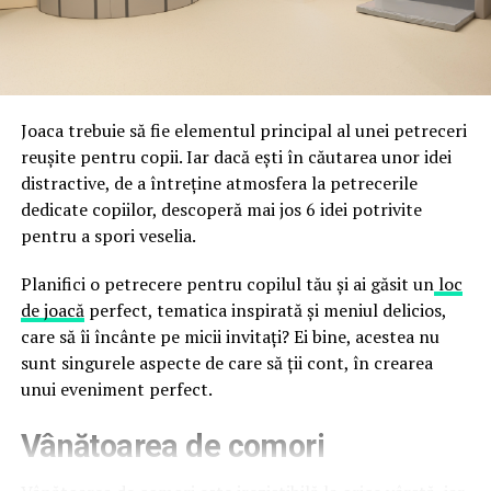
împreună, nu în tensiune una cu cealaltă, pe toată
Directoratul Național de Securitate Cibernetică (DNSC)
durata de viață a amenajării, indiferent de câte sezoane
a avertizat, la rândul său, asupra amenințărilor asociate
trec de la deschiderea propriu-zisă a hotelului.
Cupei Mondiale FIFA 2026, de la site-uri și concursuri
false până la tentative de furt al datelor personale și
financiare. Instituția recomandă verificarea atentă a
Joaca trebuie să fie elementul principal al unei petreceri
sursei mesajelor și raportarea incidentelor la numărul
reușite pentru copii. Iar dacă ești în căutarea unor idei
unic 1911.
distractive, de a întreține atmosfera la petrecerile
dedicate copiilor, descoperă mai jos 6 idei potrivite
Campaniile identificate în ultimele săptămâni folosesc
pentru a spori veselia.
site-uri care imită platformele oficiale FIFA, aplicații
false de streaming, coduri QR malițioase și mesaje care
Planifici o petrecere pentru copilul tău și ai găsit un
loc
promit bilete, rambursări, premii sau acces gratuit la
de joacă
perfect, tematica inspirată și meniul delicios,
meciuri. FBI a emis în luna mai un avertisment privind
care să îi încânte pe micii invitați? Ei bine, acestea nu
site-urile care clonează platforma oficială prin
sunt singurele aspecte de care să ții cont, în crearea
modificări minore ale denumirii domeniului, precum
unui eveniment perfect.
introducerea sau schimbarea unei singure litere, pentru
Vânătoarea de comori
a colecta date personale și bancare.
Un singur grup de atacatori, denumit „Ghost Stadium”