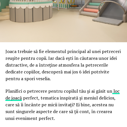
ceea ce crește riscul de email spoofing, phishing și
acestor decizii tehnice cu identitatea vizuală a unității,
fraude care exploatează încrederea în brand.
astfel încât confortul și estetica să funcționeze
împreună, nu în tensiune una cu cealaltă, pe toată
Directoratul Național de Securitate Cibernetică (DNSC)
durata de viață a amenajării, indiferent de câte sezoane
a avertizat, la rândul său, asupra amenințărilor asociate
trec de la deschiderea propriu-zisă a hotelului.
Cupei Mondiale FIFA 2026, de la site-uri și concursuri
false până la tentative de furt al datelor personale și
financiare. Instituția recomandă verificarea atentă a
Joaca trebuie să fie elementul principal al unei petreceri
sursei mesajelor și raportarea incidentelor la numărul
reușite pentru copii. Iar dacă ești în căutarea unor idei
unic 1911.
distractive, de a întreține atmosfera la petrecerile
dedicate copiilor, descoperă mai jos 6 idei potrivite
Campaniile identificate în ultimele săptămâni folosesc
pentru a spori veselia.
site-uri care imită platformele oficiale FIFA, aplicații
false de streaming, coduri QR malițioase și mesaje care
Planifici o petrecere pentru copilul tău și ai găsit un
loc
promit bilete, rambursări, premii sau acces gratuit la
de joacă
perfect, tematica inspirată și meniul delicios,
meciuri. FBI a emis în luna mai un avertisment privind
care să îi încânte pe micii invitați? Ei bine, acestea nu
site-urile care clonează platforma oficială prin
sunt singurele aspecte de care să ții cont, în crearea
modificări minore ale denumirii domeniului, precum
unui eveniment perfect.
introducerea sau schimbarea unei singure litere, pentru