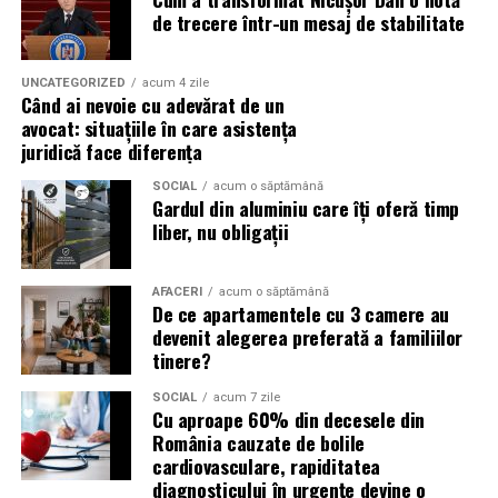
evenimentelor globale
de trecere într-un mesaj de stabilitate
Campaniile de phishing asociate evenimentelor
importante profită de interesul public ridicat, de
UNCATEGORIZED
acum 4 zile
Când ai nevoie cu adevărat de un
presiunea timpului și de teama utilizatorilor că ar putea
avocat: situațiile în care asistența
pierde o ofertă sau o oportunitate. Mesajele care anunță
juridică face diferența
ultimele bilete disponibile, acces limitat la o transmisie
sau câștigarea unui premiu pot determina utilizatorii să
SOCIAL
acum o săptămână
Gardul din aluminiu care îți oferă timp
reacționeze înainte de a verifica sursa.
liber, nu obligații
Turneul se încheie pe 19 iulie, iar specialiștii anticipează
o intensificare a activității frauduloase în perioada
AFACERI
acum o săptămână
De ce apartamentele cu 3 camere au
finalei. Printre cele mai utilizate pretexte se numără
devenit alegerea preferată a familiilor
transmisiunile pirat, biletele revândute, pariurile,
tinere?
tombolele, concursurile și falsele oferte de călătorie.
SOCIAL
acum 7 zile
Pentru a răspunde riscurilor tot mai complexe,
Cu aproape 60% din decesele din
România cauzate de bolile
cyber_Folks a lansat la finalul lunii iunie robo_Folks,
cardiovasculare, rapiditatea
primul asistent AI integrat într-un panou de hosting
diagnosticului în urgențe devine o
din România. Acesta poate efectua, la cererea