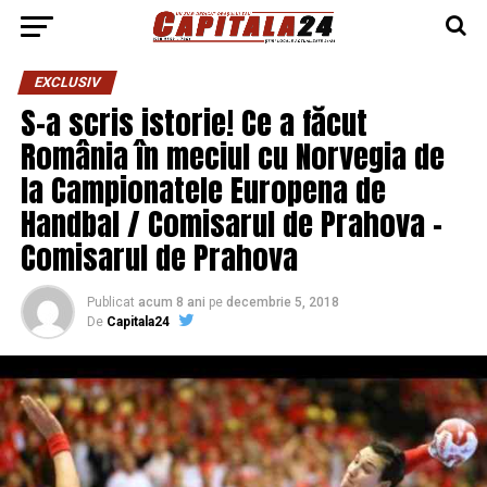
EXCLUSIV
S-a scris istorie! Ce a făcut
România în meciul cu Norvegia de
la Campionatele Europena de
Handbal / Comisarul de Prahova –
Comisarul de Prahova
Publicat
acum 8 ani
pe
decembrie 5, 2018
De
Capitala24