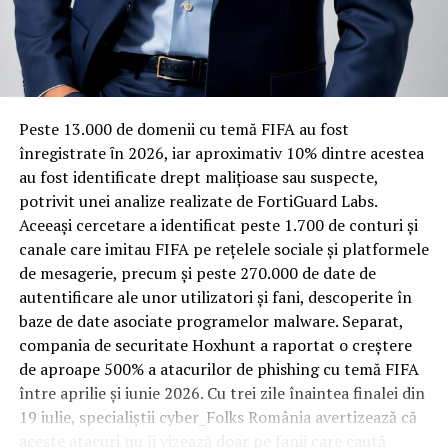
Rotația rapidă a oaspeților cere
materiale rezistente
Spre diferență de o locuință obișnuită, o cameră de hotel
Peste 13.000 de domenii cu temă FIFA au fost
trece printr-un ciclu de utilizare intensă: oaspeți diferiți,
înregistrate ȋn 2026, iar aproximativ 10% dintre acestea
bagaje trase pe roți, curățenie zilnică, uneori mai multe
au fost identificate drept malițioase sau suspecte,
rezervări consecutive în aceeași săptămână. Această
potrivit unei analize realizate de FortiGuard Labs.
frecvență ridicată de utilizare pune presiune reală pe
Aceeași cercetare a identificat peste 1.700 de conturi și
orice suprafață, iar pardoseala este printre primele
canale care imitau FIFA pe rețelele sociale și platformele
elemente afectate vizibil, mai ales în zona din jurul
de mesagerie, precum și peste 270.000 de date de
patului și a ușii de acces.
autentificare ale unor utilizatori și fani, descoperite în
baze de date asociate programelor malware. Separat,
În etapa de renovare sau construcție, administratorii
compania de securitate Hoxhunt a raportat o creștere
care iau în calcul
mocheta trafic intens
pentru zonele
de aproape 500% a atacurilor de phishing cu temă FIFA
cu rotație mare reduc riscul de uzură prematură și de
între aprilie și iunie 2026. Cu trei zile înaintea finalei din
decolorare vizibilă în punctele de trecere frecventă. Este
19 iulie, specialiștii cyber_Folks România avertizează că
o decizie care ține mai puțin de stil și mai mult de
aceste atacuri nu îi vizează doar pe fanii care caută