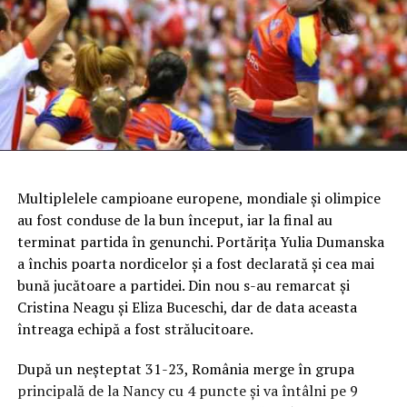
Multiplelele campioane europene, mondiale şi olimpice
au fost conduse de la bun început, iar la final au
terminat partida în genunchi. Portăriţa Yulia Dumanska
a închis poarta nordicelor şi a fost declarată şi cea mai
bună jucătoare a partidei. Din nou s-au remarcat şi
Cristina Neagu şi Eliza Buceschi, dar de data aceasta
întreaga echipă a fost strălucitoare.
După un neşteptat 31-23, România merge în grupa
principală de la Nancy cu 4 puncte şi va întâlni pe 9