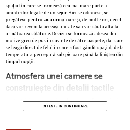
spațiul în care se formează cea mai mare parte a
amintirilor legate de un sejur. Aici se odihnesc, se
pregătesc pentru ziua următoare și, de multe ori, decid
dacă vor reveni la aceeași unitate sau vor căuta alta la
următoarea călătorie. Decizia se formează adesea din
motive greu de pus în cuvinte de către oaspete, dar care
se leagă direct de felul în care a fost gândit spațiul, de la
temperatura percepută sub picioare până la liniștea din
timpul nopții.
Atmosfera unei camere se
construiește din detalii tactile
Contactul direct cu pardoseala este una dintre primele
senzații fizice pe care le are un oaspete atunci când
CITESTE IN CONTINUARE
intră desculț în cameră, fie dimineața, fie la revenirea de
pe drum, seara târziu. Textura și moliciunea potrivite,
oferite de
mocheta hotel
, pot schimba radical felul în