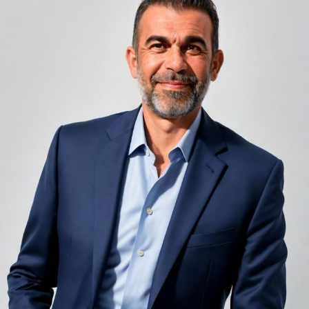
Camerele de hotel sunt, prin natura lor, spații apropiate
unele de altele, separate de pereți care nu pot fi făcuți
infinit de groși din motive practice și economice.
Zgomotul pașilor din camera de sus sau din coridorul
adiacent rămâne una dintre cele mai frecvente
nemulțumiri semnalate de oaspeți în recenziile online,
chiar și la unități altfel apreciate pentru servicii și
locație. De multe ori, oaspeții nu identifică pardoseala
drept sursa reală a problemei, ci descriu simplu senzația
de spațiu zgomotos sau agitat.
Pardoseala joacă un rol important în absorbția acestor
sunete, mai ales în zonele de trecere frecventă dintre
cameră și baie sau dintre pat și fereastră. Un material cu
proprietăți fonoabsorbante bune reduce transmiterea
zgomotului către camerele vecine și către etajele
inferioare, un aspect esențial mai ales în clădirile mai
vechi, cu structuri care nu au fost proiectate inițial
pentru izolare fonică performantă.