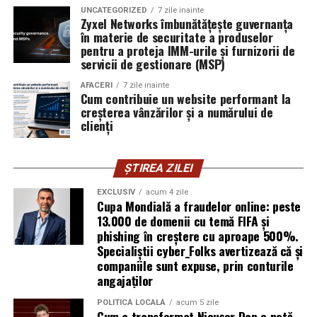
exploatează doar serverele, ci mai ales oamenii. Niciun
UNCATEGORIZED
7 zile inainte
furnizor de hosting nu poate opri un utilizator să își
Zyxel Networks îmbunătățește guvernanța
în materie de securitate a produselor
introducă parola pe o pagină clonată. În acel moment,
pentru a proteja IMM-urile și furnizorii de
vigilența utilizatorului rămâne prima linie de apărare”,
servicii de gestionare (MSP)
explică Horațiu Șimon, Chief Technology Officer
cyber_Folks România.
AFACERI
7 zile inainte
Cum contribuie un website performant la
creșterea vânzărilor și a numărului de
Subiectul a fost semnalat și de FBI, care a inclus în
clienți
informările din ultima lună amenințările asociate
turneului, de la fraude online și furtul datelor până la
ȘTIREA ZILEI
operațiuni de dezinformare.
EXCLUSIV
acum 4 zile
Avertismentele publice s-au concentrat în principal
Cupa Mondială a fraudelor online: peste
asupra fanilor și infrastructurii orașelor gazdă, însă
13.000 de domenii cu temă FIFA și
phishing în creștere cu aproape 500%.
specialiștii atrag atenția că firmele pot fi afectate
Specialiștii cyber_Folks avertizează că și
inclusiv atunci când nu au nicio legătură directă cu
companiile sunt expuse, prin conturile
industria sportului, turismului sau vânzarea de bilete.
angajaților
Atacurile sunt mai eficiente în contextul
POLITICĂ LOCALĂ
acum 5 zile
Cum a transformat Nicușor Dan o notă