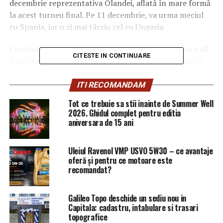
decembrie reprezentativa Olandei, aflată în mare formă
la acest turneu final.
Pe 11 decembrie, va urma meciul
cu Spania, iar o zi mai târziu cel cu Ungaria.
Cristina Neagu a devenit şi cea mai bună marcatoare all
CITESTE IN CONTINUARE
time la vreun campionat european, încă din meciul cu
Germania. Acum visul ei de a deveni campioană cu echipa
naţională pare mai aproape ca niciodată.
ITI RECOMANDAM
Tot ce trebuie sa stii inainte de Summer Well
ARTICOLE PE ACEIASI TEMA:
2026. Ghidul complet pentru editia
PRIMA
aniversara de 15 ani
URMATORUL
Vine un frig năprasnic! Anunț îngrijorător de la
meteorologi! Cum va fi vremea / Comisarul de Prahova –
Uleiul Ravenol VMP USVO 5W30 – ce avantaje
Comisarul de Prahova
oferă și pentru ce motoare este
recomandat?
NU RATATI
Iohannis dă de pământ cu PSD. Ce spune despre
remaniere și guvernare | Capitala24
Galileo Topo deschide un sediu nou in
Capitala: cadastru, intabulare si trasari
topografice