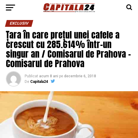
EXCLUSIV
Țara în care prețul unei cafele a
crescut cu 285.614% într-un
singur an / Comisarul de Prahova –
Comisarul de Prahova
Publicat
acum 8 ani
pe
decembrie 6, 2018
De
Capitala24