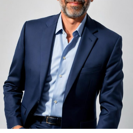
nemulțumiri semnalate de oaspeți în recenziile online,
chiar și la unități altfel apreciate pentru servicii și
locație. De multe ori, oaspeții nu identifică pardoseala
drept sursa reală a problemei, ci descriu simplu senzația
de spațiu zgomotos sau agitat.
Pardoseala joacă un rol important în absorbția acestor
sunete, mai ales în zonele de trecere frecventă dintre
cameră și baie sau dintre pat și fereastră. Un material cu
proprietăți fonoabsorbante bune reduce transmiterea
zgomotului către camerele vecine și către etajele
inferioare, un aspect esențial mai ales în clădirile mai
vechi, cu structuri care nu au fost proiectate inițial
pentru izolare fonică performantă.
Rotația rapidă a oaspeților cere
materiale rezistente