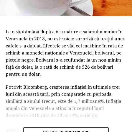
La o săptămână după a 6-a mărire a salariului minim în
Venezuela în 2018, nu este nicio surpriză că preţul unei
cafele s-a dublat. Efectele se văd cel mai bine în rata de
schimb a monedei naţionale a Venezuelei, bolivarul, pe
pieţele negre. Bolivarul s-a scufundat la un nou minim
faţă de dolar, la o rată de schimb de 526 de bolivari
pentru un dolar.
Potrivit Bloomberg, creşterea inflaţiei în ultimele trei
luni din această ţară, prin comparaţie cu perioada
similară a anului trecut, este de 1,7 milioane%. Inflaţia
anuală din Venezuela a atins la începutul lunii
decembrie 2018 rata de 285.614%, scrie
ZF.
ARTICOLE PE ACEIASI TEMA:
PRIMA