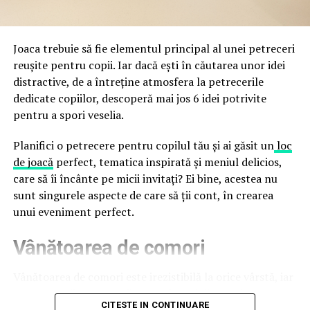
trec de la deschiderea propriu-zisă a hotelului.
Cupei Mondiale FIFA 2026, de la site-uri și concursuri
false până la tentative de furt al datelor personale și
financiare. Instituția recomandă verificarea atentă a
Joaca trebuie să fie elementul principal al unei petreceri
sursei mesajelor și raportarea incidentelor la numărul
reușite pentru copii. Iar dacă ești în căutarea unor idei
unic 1911.
distractive, de a întreține atmosfera la petrecerile
dedicate copiilor, descoperă mai jos 6 idei potrivite
Campaniile identificate în ultimele săptămâni folosesc
pentru a spori veselia.
site-uri care imită platformele oficiale FIFA, aplicații
false de streaming, coduri QR malițioase și mesaje care
Planifici o petrecere pentru copilul tău și ai găsit un
loc
promit bilete, rambursări, premii sau acces gratuit la
de joacă
perfect, tematica inspirată și meniul delicios,
meciuri. FBI a emis în luna mai un avertisment privind
care să îi încânte pe micii invitați? Ei bine, acestea nu
site-urile care clonează platforma oficială prin
sunt singurele aspecte de care să ții cont, în crearea
modificări minore ale denumirii domeniului, precum
unui eveniment perfect.
introducerea sau schimbarea unei singure litere, pentru
Vânătoarea de comori
a colecta date personale și bancare.
Un singur grup de atacatori, denumit „Ghost Stadium”
Vânătoarea de comori este irezistibilă la orice vârstă, iar
de cercetătorii în securitate, ar opera peste 300 de
pentru copii este una dintre cele mai distractive
CITESTE IN CONTINUARE
pagini de phishing care reproduc ecranul de