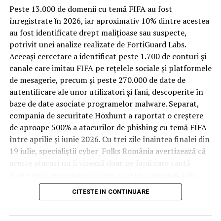
Spre diferență de o locuință obișnuită, o cameră de hotel
Peste 13.000 de domenii cu temă FIFA au fost
trece printr-un ciclu de utilizare intensă: oaspeți diferiți,
înregistrate ȋn 2026, iar aproximativ 10% dintre acestea
bagaje trase pe roți, curățenie zilnică, uneori mai multe
au fost identificate drept malițioase sau suspecte,
rezervări consecutive în aceeași săptămână. Această
potrivit unei analize realizate de FortiGuard Labs.
frecvență ridicată de utilizare pune presiune reală pe
Aceeași cercetare a identificat peste 1.700 de conturi și
orice suprafață, iar pardoseala este printre primele
canale care imitau FIFA pe rețelele sociale și platformele
elemente afectate vizibil, mai ales în zona din jurul
de mesagerie, precum și peste 270.000 de date de
patului și a ușii de acces.
autentificare ale unor utilizatori și fani, descoperite în
baze de date asociate programelor malware. Separat,
În etapa de renovare sau construcție, administratorii
compania de securitate Hoxhunt a raportat o creștere
care iau în calcul
mocheta trafic intens
pentru zonele
de aproape 500% a atacurilor de phishing cu temă FIFA
cu rotație mare reduc riscul de uzură prematură și de
între aprilie și iunie 2026. Cu trei zile înaintea finalei din
decolorare vizibilă în punctele de trecere frecventă. Este
19 iulie, specialiștii cyber_Folks România avertizează că
o decizie care ține mai puțin de stil și mai mult de
aceste atacuri nu îi vizează doar pe fanii care caută
longevitatea reală a investiției în amenajare, vizibilă abia
bilete sau transmisiuni online, ci și pe companii, prin
după primele sezoane de utilizare intensă.
conturile, dispozitivele și infrastructura digitală
CITESTE IN CONTINUARE
utilizate de angajați.
Un sejur care rămâne în
„Fiecare eveniment global generează o economie