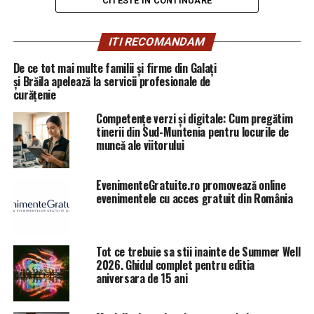
CITESTE IN CONTINUARE
URMATORUL
Zodiile care se bucură de o schimbare favorabilă în viață
ITI RECOMANDAM
/ Comisarul de Prahova – Comisarul de Prahova
De ce tot mai multe familii și firme din Galați
NU RATATI
și Brăila apelează la servicii profesionale de
La 3 ani si 7 luni de cand ofiterul (r) SRI Adrian Radu a
curățenie
semnalat public ilegalitatea mandatelor obtinute de
SRI, Curtea Constitutionala ii da din nou dreptate!
Competențe verzi și digitale: Cum pregătim
tinerii din Sud-Muntenia pentru locurile de
muncă ale viitorului
EvenimenteGratuite.ro promovează online
evenimentele cu acces gratuit din România
Tot ce trebuie sa stii inainte de Summer Well
2026. Ghidul complet pentru editia
aniversara de 15 ani