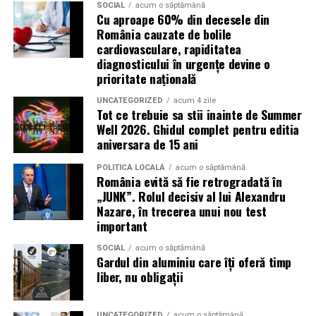
pierde o ofertă sau o oportunitate. Mesajele care anunță
SOCIAL
acum o săptămână
Cu aproape 60% din decesele din
ultimele bilete disponibile, acces limitat la o transmisie
România cauzate de bolile
sau câștigarea unui premiu pot determina utilizatorii să
cardiovasculare, rapiditatea
reacționeze înainte de a verifica sursa.
diagnosticului în urgențe devine o
prioritate națională
Turneul se încheie pe 19 iulie, iar specialiștii anticipează
o intensificare a activității frauduloase în perioada
UNCATEGORIZED
acum 4 zile
Tot ce trebuie sa stii inainte de Summer
finalei. Printre cele mai utilizate pretexte se numără
Well 2026. Ghidul complet pentru editia
transmisiunile pirat, biletele revândute, pariurile,
aniversara de 15 ani
tombolele, concursurile și falsele oferte de călătorie.
POLITICĂ LOCALĂ
acum o săptămână
România evită să fie retrogradată în
Pentru a răspunde riscurilor tot mai complexe,
„JUNK”. Rolul decisiv al lui Alexandru
cyber_Folks a lansat la finalul lunii iunie robo_Folks,
Nazare, în trecerea unui nou test
primul asistent AI integrat într-un panou de hosting
important
din România. Acesta poate efectua, la cererea
SOCIAL
acum o săptămână
utilizatorului, un audit al securității site-ului, care
Gardul din aluminiu care îți oferă timp
include verificarea certificatelor SSL, a configurărilor
liber, nu obligații
DNS și a sistemelor SPF, DKIM și DMARC utilizate
pentru protecția e-mailului împotriva uzurpării
UNCATEGORIZED
acum o săptămână