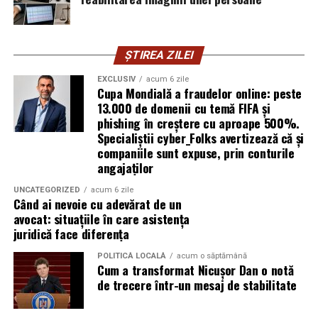
cyber_Folks România.
Subiectul a fost semnalat și de FBI, care a inclus în
ȘTIREA ZILEI
informările din ultima lună amenințările asociate
turneului, de la fraude online și furtul datelor până la
EXCLUSIV
acum 6 zile
Cupa Mondială a fraudelor online: peste
operațiuni de dezinformare.
13.000 de domenii cu temă FIFA și
phishing în creștere cu aproape 500%.
Avertismentele publice s-au concentrat în principal
Specialiștii cyber_Folks avertizează că și
asupra fanilor și infrastructurii orașelor gazdă, însă
companiile sunt expuse, prin conturile
specialiștii atrag atenția că firmele pot fi afectate
angajaților
inclusiv atunci când nu au nicio legătură directă cu
industria sportului, turismului sau vânzarea de bilete.
UNCATEGORIZED
acum 6 zile
Când ai nevoie cu adevărat de un
avocat: situațiile în care asistența
Atacurile sunt mai eficiente în contextul
juridică face diferența
evenimentelor globale
POLITICĂ LOCALĂ
acum o săptămână
Cum a transformat Nicușor Dan o notă
Campaniile de phishing asociate evenimentelor
de trecere într-un mesaj de stabilitate
importante profită de interesul public ridicat, de
presiunea timpului și de teama utilizatorilor că ar putea