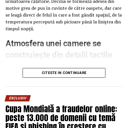
următoarea călătorie. Decizia se formează adesea din
motive greu de pus în cuvinte de către oaspete, dar care
se leagă direct de felul în care a fost gândit spațiul, de la
temperatura percepută sub picioare până la liniștea din
timpul nopții.
Atmosfera unei camere se
construiește din detalii tactile
Contactul direct cu pardoseala este una dintre primele
senzații fizice pe care le are un oaspete atunci când
CITESTE IN CONTINUARE
intră desculț în cameră, fie dimineața, fie la revenirea de
pe drum, seara târziu. Textura și moliciunea potrivite,
oferite de
mocheta hotel
, pot schimba radical felul în
EXCLUSIV
care este percepută o cameră, chiar dacă restul
Cupa Mondială a fraudelor online:
mobilierului rămâne identic de la o unitate la alta din
peste 13.000 de domenii cu temă
același lanț hotelier internațional.
FIFA și phishing în creștere cu
Dincolo de senzația tactilă, pardoseala influențează și