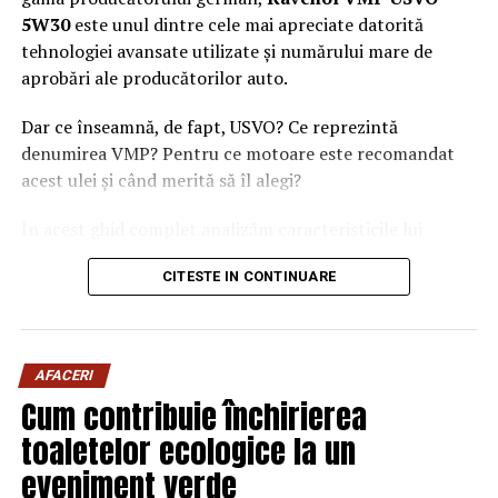
5W30
este unul dintre cele mai apreciate datorită
tehnologiei avansate utilizate și numărului mare de
aprobări ale producătorilor auto.
Dar ce înseamnă, de fapt, USVO? Ce reprezintă
denumirea VMP? Pentru ce motoare este recomandat
acest ulei și când merită să îl alegi?
În acest ghid complet analizăm caracteristicile lui
Ravenol VMP USVO 5W30 și explicăm de ce este
CITESTE IN CONTINUARE
considerat unul dintre cele mai performante uleiuri de
motor disponibile în prezent.
Ce este Ravenol?
AFACERI
Ravenol este un producător german de lubrifianți
Cum contribuie închirierea
fondat în anul 1946 și recunoscut la nivel internațional
toaletelor ecologice la un
pentru dezvoltarea de
uleiuri de motor premium
.
eveniment verde
Compania investește constant în cercetare și