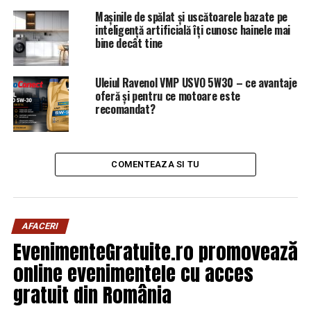
Vine urgia peste România! De când revine vremea rea!
Mașinile de spălat și uscătoarele bazate pe
Alertă de viscol! / Comisarul de Prahova – Comisarul de
inteligență artificială îți cunosc hainele mai
Prahova
bine decât tine
NU RATATI
Efectele devastatoare ale Brexit! Cutremur pentru
Uleiul Ravenol VMP USVO 5W30 – ce avantaje
economia din Marea Britanie. Cea mai mare lovitură
oferă și pentru ce motoare este
financiară din istorie / Comisarul de Prahova
recomandat?
COMENTEAZA SI TU
AFACERI
EvenimenteGratuite.ro promovează
online evenimentele cu acces
gratuit din România