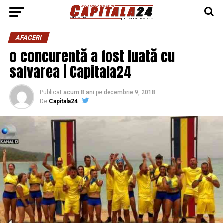
AFACERI
o concurentă a fost luată cu
salvarea | Capitala24
Publicat
acum 8 ani
pe
decembrie 9, 2018
De
Capitala24