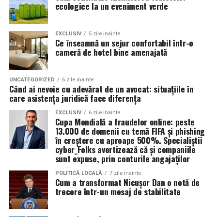
organizatorii unui eveniment pot reduce semnificativ
ecologice la un eveniment verde
impactul negativ asupra mediului în comparație cu
Rezultatul este un echilibru foarte bun între protecție și
soluțiile tradiționale, care sunt mult mai dăunătoare
economie de combustibil.
pentru natură. Astfel, toaletele ecologice contribuie la
EXCLUSIV
5 zile inainte
Ce înseamnă un sejur confortabil într-o
promovarea unui comportament responsabil din punct
cameră de hotel bine amenajată
Pentru ce motoare este recomandat Ravenol VMP
de vedere ecologic și ajută la protejarea resurselor
USVO 5W30?
naturale.
Tipul de
ulei de motor Ravenol
VMP USVO 5W30 este
UNCATEGORIZED
6 zile inainte
Când ai nevoie cu adevărat de un avocat: situațiile în
recomandat pentru numeroase motoare moderne care
Impactul pozitiv asupra imaginii evenimentului
care asistența juridică face diferența
necesită un ulei 5W30 cu aprobări OEM specifice.
Alegerea unor soluții ecologice, precum tipul ecologic
EXCLUSIV
6 zile inainte
Cupa Mondială a fraudelor online: peste
În funcție de specificațiile constructorului, poate fi
de toaletă, poate aduce beneficii semnificative imaginii
13.000 de domenii cu temă FIFA și phishing
utilizat pe vehicule ale unor mărci precum:
unui eveniment. Într-o eră în care participanții devin din
în creștere cu aproape 500%. Specialiștii
ce în ce mai conștienți de problemele de mediu,
cyber_Folks avertizează că și companiile
sunt expuse, prin conturile angajaților
organizatorii care aleg să adopte soluții sustenabile, cum
BMW;
ar fi închirierea toaletelor din gama ecologică, pot
POLITICĂ LOCALĂ
7 zile inainte
Mercedes-Benz;
Cum a transformat Nicușor Dan o notă de
câștiga aprecierea publicului.
trecere într-un mesaj de stabilitate
Volkswagen;
Aceasta nu doar că îmbunătățește percepția față de
Audi;
eveniment, dar poate și atrage mai mulți participanți