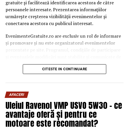
gratuite și facilitează identificarea acestora de către
persoanele interesate. Prezentarea informațiilor
urmărește creșterea vizibilității evenimentelor și
conectarea acestora cu publicul interesat.
EvenimenteGratuite.ro are exclusiv un rol de informare
și promovare și nu este organizatorul evenimentelor
prezentate pe site. Programul, condițiile de participare
și eventualele modificări sunt stabilite și comunicate de
organizatorii fiecărui eveniment.
CITESTE IN CONTINUARE
Publicului îi este recomandată verificarea informațiilor
înainte de participare.
AFACERI
Organizatorii care doresc să crească vizibilitatea unui
Uleiul Ravenol VMP USVO 5W30 – ce
eveniment cu acces gratuit pot solicita o ofertă de
promovare din partea echipei EvenimenteGratuite.ro.
avantaje oferă și pentru ce
Adresa de contact este
salut@evenimentegratuite.ro
.
motoare este recomandat?