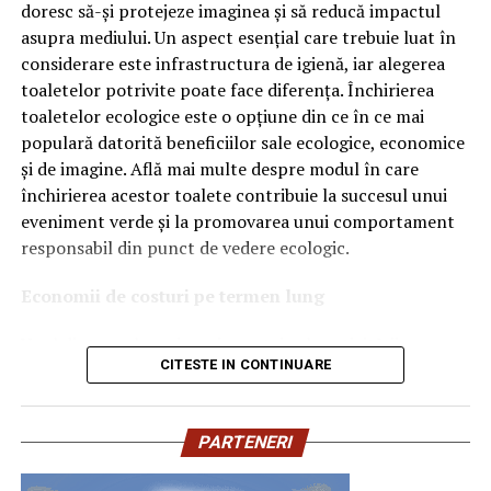
doresc să-și protejeze imaginea și să reducă impactul
Ce înseamnă Ravenol VMP?
asupra mediului. Un aspect esențial care trebuie luat în
considerare este infrastructura de igienă, iar alegerea
Denumirea
VMP
identifică o gamă de uleiuri dezvoltate
toaletelor potrivite poate face diferența. Închirierea
pentru motoare moderne care necesită performanțe
toaletelor ecologice este o opțiune din ce în ce mai
ridicate și compatibilitate cu numeroase specificații ale
populară datorită beneficiilor sale ecologice, economice
constructorilor auto.
și de imagine. Află mai multe despre modul în care
Acest produs este destinat în special motoarelor
închirierea acestor toalete contribuie la succesul unui
moderne pe benzină și diesel, inclusiv celor echipate cu:
eveniment verde și la promovarea unui comportament
responsabil din punct de vedere ecologic.
turbocompresor;
Economii de costuri pe termen lung
filtru de particule DPF;
Unul dintre cele mai mari avantaje ale activității
catalizatoare moderne;
CITESTE IN CONTINUARE
de
închiriere toalete ecologice
este economia de costuri.
sisteme Start-Stop.
Deși există un cost inițial pentru închirierea acestora, pe
termen lung, aceasta este o opțiune mai rentabilă decât
Ce înseamnă USVO?
PARTENERI
construirea unei infrastructuri permanente de toalete.
Una dintre cele mai importante caracteristici ale acestui
Toaletele ecologice nu necesită conexiuni complexe la
ulei este tehnologia
USVO
.