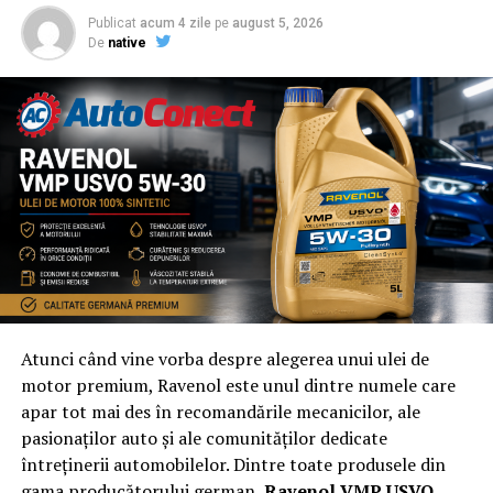
Publicat
acum 4 zile
pe
august 5, 2026
De
native
Atunci când vine vorba despre alegerea unui ulei de
motor premium, Ravenol este unul dintre numele care
apar tot mai des în recomandările mecanicilor, ale
pasionaților auto și ale comunităților dedicate
întreținerii automobilelor. Dintre toate produsele din
gama producătorului german,
Ravenol VMP USVO