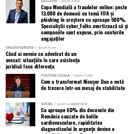
EXCLUSIV
acum 6 zile
Avantaje:
Cupa Mondială a fraudelor online: peste
Aceste toalete sunt echipate cu ventilație
13.000 de domenii cu temă FIFA și
corespunzătoare pentru a preveni mirosurile neplăcute
phishing în creștere cu aproape 500%.
compatibilitate cu DPF;
Specialiștii cyber_Folks avertizează că și
și pot include facilități suplimentare, cum ar fi iluminare
protecție pentru turbocompresor;
companiile sunt expuse, prin conturile
solară sau podele antiderapante. De asemenea, multe
angajaților
reducerea depunerilor;
facilități ecologice sunt echipate cu sisteme moderne de
curățare și întreținere, astfel încât igiena să fie mereu la
UNCATEGORIZED
acum 6 zile
stabilitate la temperaturi ridicate;
Când ai nevoie cu adevărat de un
un nivel ridicat.
avocat: situațiile în care asistența
protecție împotriva uzurii.
juridică face diferența
În plus, o toaletă ecologică este foarte ușor de
Aceste caracteristici îl recomandă pentru utilizarea pe
amplasat, ceea ce înseamnă că aceste toalete pot fi
POLITICĂ LOCALĂ
acum 7 zile
numeroase motoare diesel Euro 5 și Euro 6.
Cum a transformat Nicușor Dan o notă
plasate strategic în locații convenabile pentru
de trecere într-un mesaj de stabilitate
participanți, fără a afecta fluxul evenimentului.
Este potrivit pentru motoarele pe benzină?
Da.
Încurajarea comportamentului responsabil al
SOCIAL
acum o săptămână
Cu aproape 60% din decesele din
participanților
Motoarele moderne pe benzină solicită intens uleiul, în
România cauzate de bolile
special cele echipate cu:
cardiovasculare, rapiditatea
Un alt beneficiu important al închirierii categoriei de
diagnosticului în urgențe devine o
toaletă ecologică este că aceasta contribuie la educarea