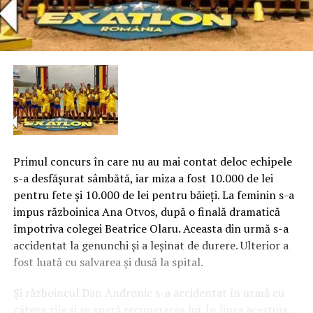
Primul concurs în care nu au mai contat deloc echipele
s-a desfăşurat sâmbătă, iar miza a fost 10.000 de lei
pentru fete şi 10.000 de lei pentru băieţi. La feminin s-a
impus războinica Ana Otvos, după o finală dramatică
împotriva colegei Beatrice Olaru. Aceasta din urmă s-a
accidentat la genunchi şi a leşinat de durere. Ulterior a
fost luată cu salvarea şi dusă la spital.
Și războincul Dan Andronic s-a accidentat în urmă cu
câteva zile şi se speră recuperarea lui.
În lipsa acestuia,