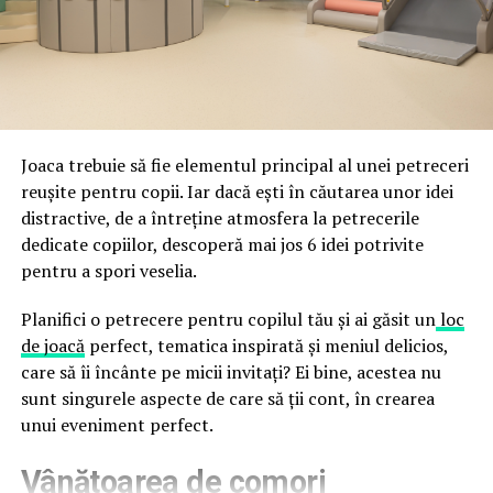
fraude care exploatează încrederea în brand.
astfel încât confortul și estetica să funcționeze
împreună, nu în tensiune una cu cealaltă, pe toată
Directoratul Național de Securitate Cibernetică (DNSC)
durata de viață a amenajării, indiferent de câte sezoane
a avertizat, la rândul său, asupra amenințărilor asociate
trec de la deschiderea propriu-zisă a hotelului.
Cupei Mondiale FIFA 2026, de la site-uri și concursuri
false până la tentative de furt al datelor personale și
financiare. Instituția recomandă verificarea atentă a
Joaca trebuie să fie elementul principal al unei petreceri
sursei mesajelor și raportarea incidentelor la numărul
reușite pentru copii. Iar dacă ești în căutarea unor idei
unic 1911.
distractive, de a întreține atmosfera la petrecerile
dedicate copiilor, descoperă mai jos 6 idei potrivite
Campaniile identificate în ultimele săptămâni folosesc
pentru a spori veselia.
site-uri care imită platformele oficiale FIFA, aplicații
false de streaming, coduri QR malițioase și mesaje care
Planifici o petrecere pentru copilul tău și ai găsit un
loc
promit bilete, rambursări, premii sau acces gratuit la
de joacă
perfect, tematica inspirată și meniul delicios,
meciuri. FBI a emis în luna mai un avertisment privind
care să îi încânte pe micii invitați? Ei bine, acestea nu
site-urile care clonează platforma oficială prin
sunt singurele aspecte de care să ții cont, în crearea
modificări minore ale denumirii domeniului, precum
unui eveniment perfect.
introducerea sau schimbarea unei singure litere, pentru
Vânătoarea de comori
a colecta date personale și bancare.