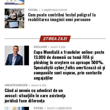
introducă parola pe o pagină clonată. În acel moment,
SOCIAL
o săptămână inainte
vigilența utilizatorului rămâne prima linie de apărare”,
Cum poate contribui testul poligraf la
explică Horațiu Șimon, Chief Technology Officer
reabilitarea imaginii unei persoane
cyber_Folks România.
Subiectul a fost semnalat și de FBI, care a inclus în
ȘTIREA ZILEI
informările din ultima lună amenințările asociate
turneului, de la fraude online și furtul datelor până la
EXCLUSIV
acum 6 zile
Cupa Mondială a fraudelor online: peste
operațiuni de dezinformare.
13.000 de domenii cu temă FIFA și
phishing în creștere cu aproape 500%.
Avertismentele publice s-au concentrat în principal
Specialiștii cyber_Folks avertizează că și
asupra fanilor și infrastructurii orașelor gazdă, însă
companiile sunt expuse, prin conturile
specialiștii atrag atenția că firmele pot fi afectate
angajaților
inclusiv atunci când nu au nicio legătură directă cu
industria sportului, turismului sau vânzarea de bilete.
UNCATEGORIZED
acum 6 zile
Când ai nevoie cu adevărat de un
avocat: situațiile în care asistența
Atacurile sunt mai eficiente în contextul
juridică face diferența
evenimentelor globale
SOCIAL
acum o săptămână