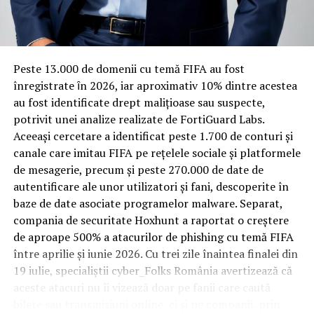
Rotația rapidă a oaspeților cere
materiale rezistente
Spre diferență de o locuință obișnuită, o cameră de hotel
Peste 13.000 de domenii cu temă FIFA au fost
trece printr-un ciclu de utilizare intensă: oaspeți diferiți,
înregistrate ȋn 2026, iar aproximativ 10% dintre acestea
bagaje trase pe roți, curățenie zilnică, uneori mai multe
au fost identificate drept malițioase sau suspecte,
rezervări consecutive în aceeași săptămână. Această
potrivit unei analize realizate de FortiGuard Labs.
frecvență ridicată de utilizare pune presiune reală pe
Aceeași cercetare a identificat peste 1.700 de conturi și
orice suprafață, iar pardoseala este printre primele
canale care imitau FIFA pe rețelele sociale și platformele
elemente afectate vizibil, mai ales în zona din jurul
de mesagerie, precum și peste 270.000 de date de
patului și a ușii de acces.
autentificare ale unor utilizatori și fani, descoperite în
baze de date asociate programelor malware. Separat,
În etapa de renovare sau construcție, administratorii
compania de securitate Hoxhunt a raportat o creștere
care iau în calcul
mocheta trafic intens
pentru zonele
de aproape 500% a atacurilor de phishing cu temă FIFA
cu rotație mare reduc riscul de uzură prematură și de
între aprilie și iunie 2026. Cu trei zile înaintea finalei din
decolorare vizibilă în punctele de trecere frecventă. Este
19 iulie, specialiștii cyber_Folks România avertizează că
o decizie care ține mai puțin de stil și mai mult de
aceste atacuri nu îi vizează doar pe fanii care caută
longevitatea reală a investiției în amenajare, vizibilă abia
bilete sau transmisiuni online, ci și pe companii, prin