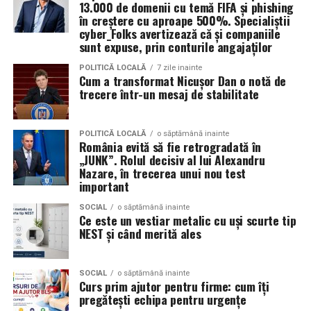
13.000 de domenii cu temă FIFA și phishing
Tehnologiile deepfake sunt folosite și pentru clipuri în
Turnul din pahare
în creștere cu aproape 500%. Specialiștii
care jucători sau prezentatori cunoscuți par să
cyber_Folks avertizează că și companiile
sunt expuse, prin conturile angajaților
promoveze tombole, platforme de pariuri sau câștiguri
Un alt joc pe care îl poți încerca la petrecerea copilului
garantate, distribuite apoi prin reclame pe rețelele
tău, este construirea unui turn din pahare. Împarte
POLITICĂ LOCALĂ
7 zile inainte
Cum a transformat Nicușor Dan o notă de
sociale.
copiii în două echipe, care vor primi câte 10 pahare. La
trecere într-un mesaj de stabilitate
bază se așază patru pahare, urmând apoi să se pună un
Aceste instrumente reduc semnificativ timpul și nivelul
rând de 3 pahare, respectiv 2 și 1 pahar. Câștigă echipa
de pregătire tehnică necesare pentru lansarea unei
care construiește cel mai repede un turn stabil, fără să
POLITICĂ LOCALĂ
o săptămână inainte
România evită să fie retrogradată în
campanii de fraudă. În locul mesajelor generale și ușor
se dărâme.
„JUNK”. Rolul decisiv al lui Alexandru
de recunoscut, atacatorii pot genera rapid comunicări
Nazare, în trecerea unui nou test
personalizate pentru anumite industrii, departamente
Fiecare dintre aceste activități poate fi exact
important
sau categorii profesionale.
ingredientul surpriză al petrecerii pe care o organizezi
SOCIAL
o săptămână inainte
pentru copilul tău. Invitații mici și mari se vor distra,
Ce este un vestiar metalic cu uși scurte tip
„Echipa noastră de cybersecurity monitorizează activ
bucurându-se de jocuri distractive și creând amintiri
NEST și când merită ales
vulnerabilitățile și intervine proactiv la nivelul
unice.
infrastructurii, de la filtrarea traficului malițios până la
izolarea site-urilor compromise. Dar phishingul nu
SOCIAL
o săptămână inainte
Curs prim ajutor pentru firme: cum îți
exploatează doar serverele, ci mai ales oamenii. Niciun
pregătești echipa pentru urgențe
furnizor de hosting nu poate opri un utilizator să își