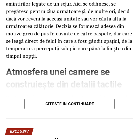
amintirilor legate de un sejur. Aici se odihnesc, se
pregătesc pentru ziua următoare și, de multe ori, decid
dacă vor reveni la aceeași unitate sau vor căuta alta la
următoarea călătorie. Decizia se formează adesea din
motive greu de pus în cuvinte de către oaspete, dar care
se leagă direct de felul în care a fost gândit spațiul, de la
temperatura percepută sub picioare până la liniștea din
timpul nopții.
Atmosfera unei camere se
construiește din detalii tactile
Contactul direct cu pardoseala este una dintre primele
senzații fizice pe care le are un oaspete atunci când
CITESTE IN CONTINUARE
intră desculț în cameră, fie dimineața, fie la revenirea de
pe drum, seara târziu. Textura și moliciunea potrivite,
oferite de
mocheta hotel
, pot schimba radical felul în
EXCLUSIV
care este percepută o cameră, chiar dacă restul