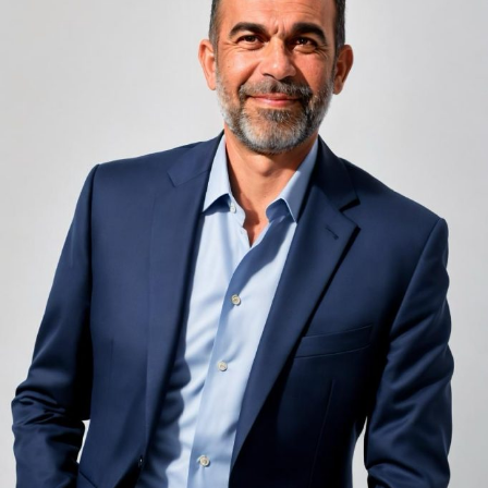
unele de altele, separate de pereți care nu pot fi făcuți
infinit de groși din motive practice și economice.
Zgomotul pașilor din camera de sus sau din coridorul
adiacent rămâne una dintre cele mai frecvente
nemulțumiri semnalate de oaspeți în recenziile online,
chiar și la unități altfel apreciate pentru servicii și
locație. De multe ori, oaspeții nu identifică pardoseala
drept sursa reală a problemei, ci descriu simplu senzația
de spațiu zgomotos sau agitat.
Pardoseala joacă un rol important în absorbția acestor
sunete, mai ales în zonele de trecere frecventă dintre
cameră și baie sau dintre pat și fereastră. Un material cu
proprietăți fonoabsorbante bune reduce transmiterea
zgomotului către camerele vecine și către etajele
inferioare, un aspect esențial mai ales în clădirile mai
vechi, cu structuri care nu au fost proiectate inițial
pentru izolare fonică performantă.