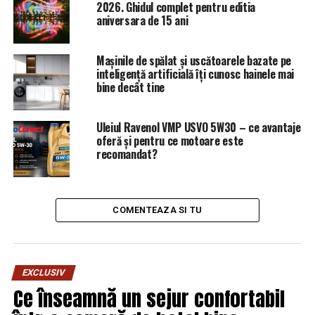
2026. Ghidul complet pentru editia
consumatori în sensul instituirii de obligaţii pentru
aniversara de 15 ani
cesionarii contractelor de credit şi limitarea valorii
recuperabile a creanţelor cesionate sau propunerea
Mașinile de spălat și uscătoarele bazate pe
legislativă pentru eliminarea caracterului de titlu
inteligență artificială îți cunosc hainele mai
executoriu al contractelor de credit)”;
bine decât tine
Uleiul Ravenol VMP USVO 5W30 – ce avantaje
oferă și pentru ce motoare este
recomandat?
ARTICOLE PE ACEIASI TEMA:
PRIMA
URMATORUL
Scene incredibile într-un mare oraș din România. Ce au
făcut drumarii în plin cod galben de ninsori. Video! |
COMENTEAZA SI TU
Capitala24
NU RATATI
Ungaria ne-a dat lovitura. România este scoasă din joc.
/ Comisarul de Prahova – Comisarul de Prahova
EXCLUSIV
Ce înseamnă un sejur confortabil