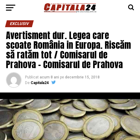
EXCLUSIV
Avertisment dur. Legea care
scoate România in Europa. Riscăm
să ratăm tot / Comisarul de
Prahova – Comisarul de Prahova
Publicat
acum 8 ani
pe
decembrie 15, 2018
De
Capitala24