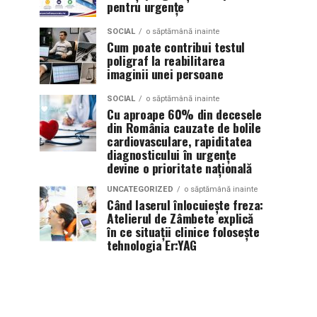
pentru urgențe
SOCIAL
o săptămână inainte
Cum poate contribui testul
poligraf la reabilitarea
imaginii unei persoane
SOCIAL
o săptămână inainte
Cu aproape 60% din decesele
din România cauzate de bolile
cardiovasculare, rapiditatea
diagnosticului în urgențe
devine o prioritate națională
UNCATEGORIZED
o săptămână inainte
Când laserul înlocuiește freza:
Atelierul de Zâmbete explică
în ce situații clinice folosește
tehnologia Er:YAG