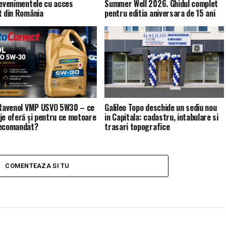
 evenimentele cu acces
Summer Well 2026. Ghidul complet
t din România
pentru editia aniversara de 15 ani
 Ravenol VMP USVO 5W30 – ce
Galileo Topo deschide un sediu nou
je oferă și pentru ce motoare
in Capitala: cadastru, intabulare si
recomandat?
trasari topografice
COMENTEAZA SI TU