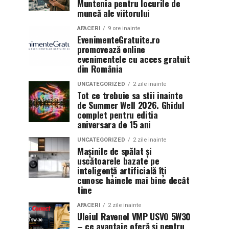
Muntenia pentru locurile de
muncă ale viitorului
AFACERI
9 ore inainte
EvenimenteGratuite.ro
promovează online
evenimentele cu acces gratuit
din România
UNCATEGORIZED
2 zile inainte
Tot ce trebuie sa stii inainte
de Summer Well 2026. Ghidul
complet pentru editia
aniversara de 15 ani
UNCATEGORIZED
2 zile inainte
Mașinile de spălat și
uscătoarele bazate pe
inteligență artificială îți
cunosc hainele mai bine decât
tine
AFACERI
2 zile inainte
Uleiul Ravenol VMP USVO 5W30
– ce avantaje oferă și pentru