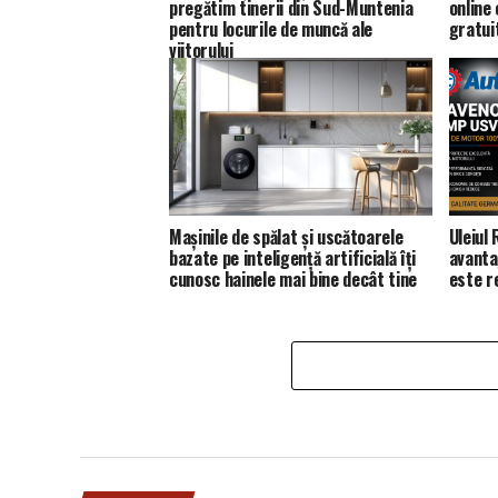
pregătim tinerii din Sud-Muntenia
online
pentru locurile de muncă ale
gratui
viitorului
Mașinile de spălat și uscătoarele
Uleiul
bazate pe inteligență artificială îți
avanta
cunosc hainele mai bine decât tine
este 