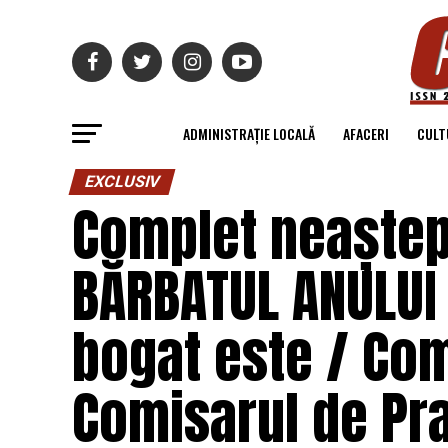
ADMINISTRAȚIE LOCALĂ
AFACERI
CULT
EXCLUSIV
Complet neaștep
BĂRBATUL ANULUI 
bogat este / Com
Comisarul de Pr