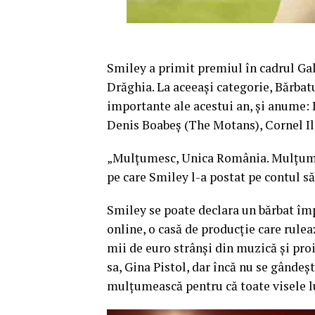
Smiley a primit premiul în cadrul Gal
Drăghia. La aceeaşi categorie, Bărbat
importante ale acestui an, şi anume: 
Denis Boabeş (The Motans), Cornel Ili
„Mulţumesc, Unica România. Mulţumes
pe care Smiley l-a postat pe contul să
Smiley se poate declara un bărbat îm
online, o casă de producţie care rulea
mii de euro strânşi din muzică şi proi
sa, Gina Pistol, dar încă nu se gândeşt
mulţumească pentru că toate visele lu