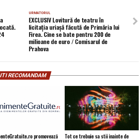
URMATORUL
ea
EXCLUSIV Lovitură de teatru în
ocată.
licitația uriașă făcută de Primăria lui
24
Firea. Cine se bate pentru 200 de
milioane de euro / Comisarul de
Prahova
ITI RECOMANDAM
enteGratuite.ro promovează
Tot ce trebuie sa stii inainte de