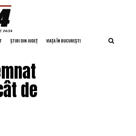
T
ȘTIRI DIN JUDEȚ
VIAȚA ÎN BUCUREȘTI
semnat
cât de