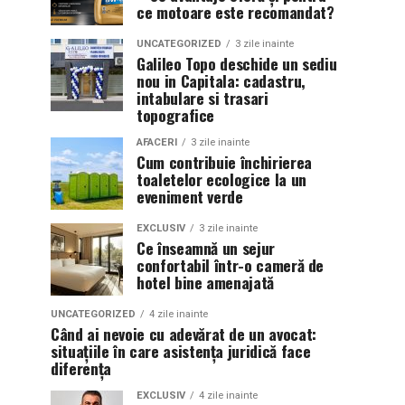
ce motoare este recomandat?
UNCATEGORIZED
3 zile inainte
Galileo Topo deschide un sediu
nou in Capitala: cadastru,
intabulare si trasari
topografice
AFACERI
3 zile inainte
Cum contribuie închirierea
toaletelor ecologice la un
eveniment verde
EXCLUSIV
3 zile inainte
Ce înseamnă un sejur
confortabil într-o cameră de
hotel bine amenajată
UNCATEGORIZED
4 zile inainte
Când ai nevoie cu adevărat de un avocat:
situațiile în care asistența juridică face
diferența
EXCLUSIV
4 zile inainte