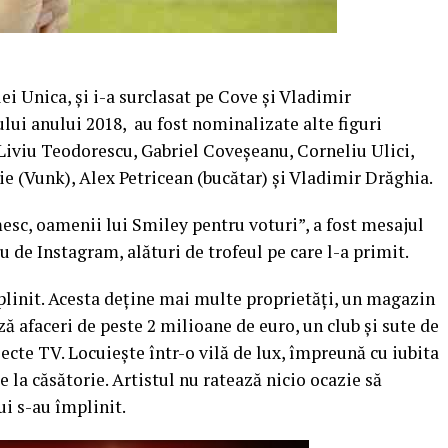
ei Unica, şi i-a surclasat pe Cove şi Vladimir
ului anului 2018, au fost nominalizate alte figuri
Liviu Teodorescu, Gabriel Coveşeanu, Corneliu Ulici,
e (Vunk), Alex Petricean (bucătar) şi Vladimir Drăghia.
c, oamenii lui Smiley pentru voturi”, a fost mesajul
u de Instagram, alături de trofeul pe care l-a primit.
plinit. Acesta deţine mai multe proprietăţi, un magazin
ză afaceri de peste 2 milioane de euro, un club şi sute de
ecte TV. Locuieşte într-o vilă de lux, împreună cu iubita
e la căsătorie. Artistul nu ratează nicio ocazie să
i s-au împlinit.