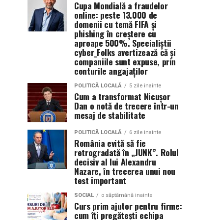
Cupa Mondială a fraudelor
online: peste 13.000 de
domenii cu temă FIFA și
phishing în creștere cu
aproape 500%. Specialiștii
cyber_Folks avertizează că și
companiile sunt expuse, prin
conturile angajaților
POLITICĂ LOCALĂ
5 zile inainte
Cum a transformat Nicușor
Dan o notă de trecere într-un
mesaj de stabilitate
POLITICĂ LOCALĂ
6 zile inainte
România evită să fie
retrogradată în „JUNK”. Rolul
decisiv al lui Alexandru
Nazare, în trecerea unui nou
test important
SOCIAL
o săptămână inainte
Curs prim ajutor pentru firme:
cum îți pregătești echipa