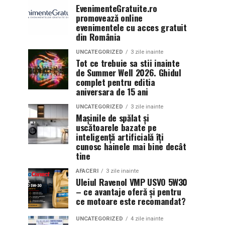
EvenimenteGratuite.ro
promovează online
evenimentele cu acces gratuit
din România
UNCATEGORIZED
3 zile inainte
Tot ce trebuie sa stii inainte
de Summer Well 2026. Ghidul
complet pentru editia
aniversara de 15 ani
UNCATEGORIZED
3 zile inainte
Mașinile de spălat și
uscătoarele bazate pe
inteligență artificială îți
cunosc hainele mai bine decât
tine
AFACERI
3 zile inainte
Uleiul Ravenol VMP USVO 5W30
– ce avantaje oferă și pentru
ce motoare este recomandat?
UNCATEGORIZED
4 zile inainte