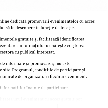
nline dedicată promovării evenimentelor cu acces
i să le descopere în funcție de locație.
mentele gratuite și facilitează identificarea
rezentarea informațiilor urmărește creșterea
cestora cu publicul interesat.
 de informare și promovare și nu este
site. Programul, condițiile de participare și
omunicate de organizatorii fiecărui eveniment.
informațiilor înainte de participare.
ilitatea unui eveniment cu acces gratuit pot
 echipei EvenimenteGratuite.ro. Adresa de contact