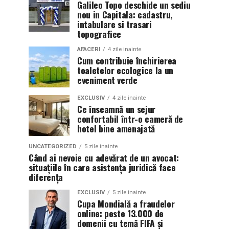
Galileo Topo deschide un sediu
nou in Capitala: cadastru,
intabulare si trasari
topografice
AFACERI
4 zile inainte
Cum contribuie închirierea
toaletelor ecologice la un
eveniment verde
EXCLUSIV
4 zile inainte
Ce înseamnă un sejur
confortabil într-o cameră de
hotel bine amenajată
UNCATEGORIZED
5 zile inainte
Când ai nevoie cu adevărat de un avocat:
situațiile în care asistența juridică face
diferența
EXCLUSIV
5 zile inainte
Cupa Mondială a fraudelor
online: peste 13.000 de
domenii cu temă FIFA și