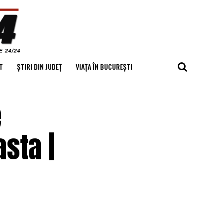
T
ȘTIRI DIN JUDEȚ
VIAȚA ÎN BUCUREȘTI
e
sta |