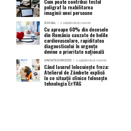
Cum poate contribui testul
poligraf la reabilitarea
imaginii unei persoane
SOCIAL
o săptămână inainte
Cu aproape 60% din decesele
din România cauzate de bolile
cardiovasculare, rapiditatea
diagnosticului în urgențe
devine o prioritate națională
UNCATEGORIZED
o săptămână inainte
Când laserul înlocuiește freza:
Atelierul de Zâmbete explică
în ce situații clinice folosește
tehnologia Er:YAG