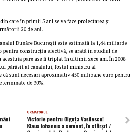
 din care în primii 5 ani se va face proiectarea şi
următorii 20 de ani.
Canalul Dunăre Bucureşti este estimată la 1,44 miliarde
o pentru construcţia efectivă, se arată în studiul de
acestuia pare ase fi triplat în ultimii zece ani. În 2008
l părăsit al canalului, fostul ministru al
e că sunt necesari aproximativ 450 milioane euro pentru
neterminate de 30%.
URMATORUL
omâni
Victorie pentru Olguța Vasilescu!
u
Klaus Iohannis a semnat, în sfârșit /