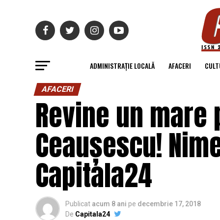
ADMINISTRAȚIE LOCALĂ
AFACERI
CULT
AFACERI
Revine un mare p
Ceaușescu! Nimen
Capitala24
Publicat
acum 8 ani
pe
decembrie 17, 2018
De
Capitala24