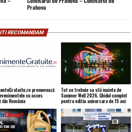
ova –
Comisarul de Prahova – Comisarul de
Prahova
ITI RECOMANDAM
enteGratuite.ro promovează
Tot ce trebuie sa stii inainte de
 evenimentele cu acces
Summer Well 2026. Ghidul complet
t din România
pentru editia aniversara de 15 ani