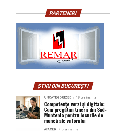
PARTENERI
ȘTIRI DIN BUCUREȘTI
UNCATEGORIZED
18 ore inainte
Competențe verzi și digitale:
Cum pregătim tinerii din Sud-
Muntenia pentru locurile de
muncă ale viitorului
AFACERI
o zi inainte