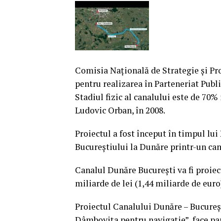
Comisia Naţională de Strategie şi P
pentru realizarea în Parteneriat Publ
Stadiul fizic al canalului este de 70%
Ludovic Orban, în 2008.
Proiectul a fost început în timpul lu
Bucureştiului la Dunăre printr-un can
Canalul Dunăre Bucureşti va fi proiecta
miliarde de lei (1,44 miliarde de euro
Proiectul Canalului Dunăre – Bucureş
Dâmboviţa pentru navigaţie”, face par