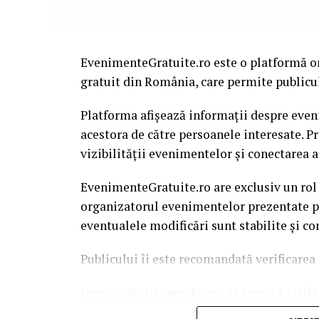
EvenimenteGratuite.ro este o platformă o
gratuit din România, care permite publiculu
Platforma afișează informații despre eveni
acestora de către persoanele interesate. P
vizibilității evenimentelor și conectarea a
EvenimenteGratuite.ro are exclusiv un rol
organizatorul evenimentelor prezentate pe 
eventualele modificări sunt stabilite și c
Publicului îi este recomandată verificarea 
Organizatorii care doresc să crească vizib
solicita o ofertă de promovare din partea