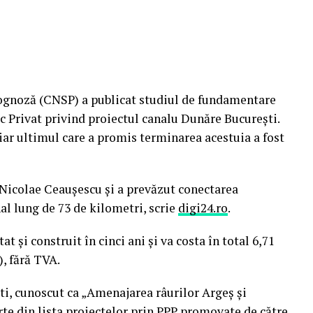
rognoză (CNSP) a publicat studiul de fundamentare
ic Privat privind proiectul canalu Dunăre Bucureşti.
 iar ultimul care a promis terminarea acestuia a fost
i Nicolae Ceauşescu şi a prevăzut conectarea
al lung de 73 de kilometri, scrie
digi24.ro
.
t şi construit în cinci ani şi va costa în total 6,71
), fără TVA.
ti, cunoscut ca „Amenajarea râurilor Argeş şi
te din lista proiectelor prin PPP promovate de către