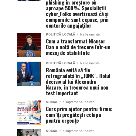
phishing în creștere cu
aproape 500%. Specialiștii
cyber_Folks avertizează că și
companiile sunt expuse, prin
conturile angajaților
POLITICĂ LOCALĂ
6 zile inainte
Cum a transformat Nicușor
Dan o notă de trecere într-un
mesaj de stabilitate
POLITICĂ LOCALĂ
6 zile inainte
România evită să fie
retrogradată în „JUNK”. Rolul
decisiv al lui Alexandru
Nazare, în trecerea unui nou
test important
SOCIAL
o săptămână inainte
Curs prim ajutor pentru firme:
cum îți pregătești echipa
pentru urgențe
SOCIAL
o săptămână inainte