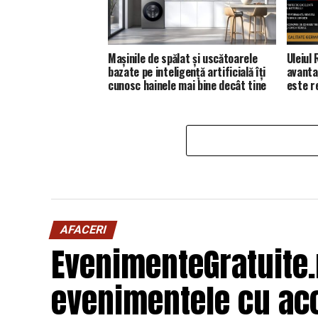
Mașinile de spălat și uscătoarele
Uleiul
bazate pe inteligență artificială îți
avanta
cunosc hainele mai bine decât tine
este 
AFACERI
EvenimenteGratuite
evenimentele cu acc