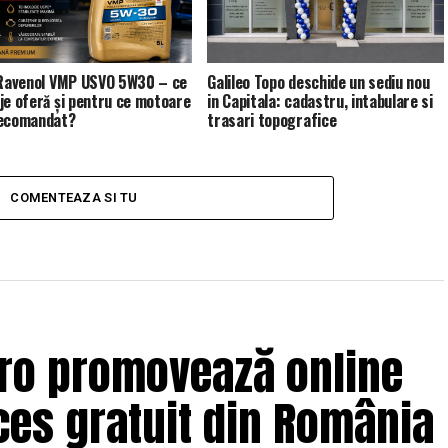
 Ravenol VMP USVO 5W30 – ce
Galileo Topo deschide un sediu nou
je oferă și pentru ce motoare
in Capitala: cadastru, intabulare si
recomandat?
trasari topografice
COMENTEAZA SI TU
.ro promovează online
es gratuit din România