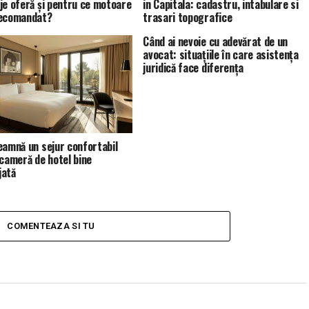
je oferă și pentru ce motoare
in Capitala: cadastru, intabulare si
recomandat?
trasari topografice
Când ai nevoie cu adevărat de un
avocat: situațiile în care asistența
juridică face diferența
eamnă un sejur confortabil
 cameră de hotel bine
jată
COMENTEAZA SI TU