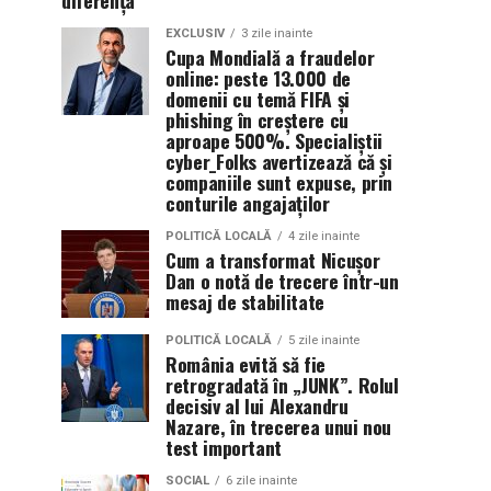
diferența
EXCLUSIV
3 zile inainte
Cupa Mondială a fraudelor
online: peste 13.000 de
domenii cu temă FIFA și
phishing în creștere cu
aproape 500%. Specialiștii
cyber_Folks avertizează că și
companiile sunt expuse, prin
conturile angajaților
POLITICĂ LOCALĂ
4 zile inainte
Cum a transformat Nicușor
Dan o notă de trecere într-un
mesaj de stabilitate
POLITICĂ LOCALĂ
5 zile inainte
România evită să fie
retrogradată în „JUNK”. Rolul
decisiv al lui Alexandru
Nazare, în trecerea unui nou
test important
SOCIAL
6 zile inainte