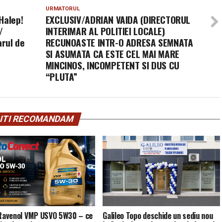
URMATORUL
Halep!
EXCLUSIV/ADRIAN VAIDA (DIRECTORUL
/
INTERIMAR AL POLITIEI LOCALE)
rul de
RECUNOASTE INTR-O ADRESA SEMNATA
SI ASUMATA CA ESTE CEL MAI MARE
MINCINOS, INCOMPETENT SI DUS CU
“PLUTA”
ITI RECOMANDAM
 Ravenol VMP USVO 5W30 – ce
Galileo Topo deschide un sediu nou