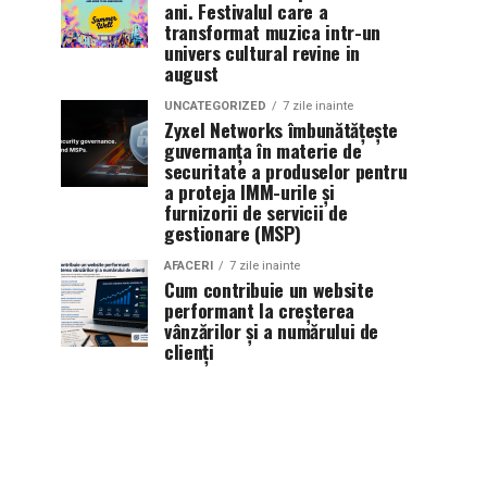
ani. Festivalul care a
transformat muzica intr-un
univers cultural revine in
august
UNCATEGORIZED
7 zile inainte
Zyxel Networks îmbunătățește
guvernanța în materie de
securitate a produselor pentru
a proteja IMM-urile și
furnizorii de servicii de
gestionare (MSP)
AFACERI
7 zile inainte
Cum contribuie un website
performant la creșterea
vânzărilor și a numărului de
clienți