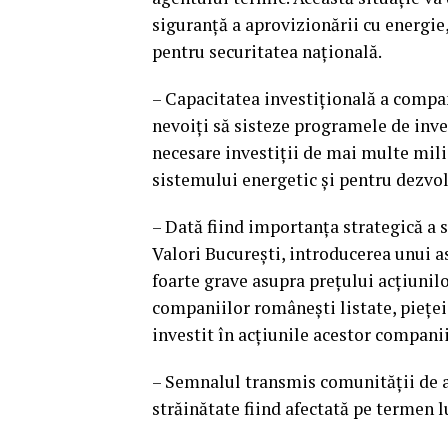
siguranţă a aprovizionării cu energie,
pentru securitatea naţională.
– Capacitatea investiţională a companii
nevoiţi să sisteze programele de inves
necesare investiţii de mai multe mil
sistemului energetic şi pentru dezvolt
– Dată fiind importanţa strategică a s
Valori Bucureşti, introducerea unui as
foarte grave asupra preţului acţiunilo
companiilor româneşti listate, pieţei 
investit în acţiunile acestor companii
– Semnalul transmis comunităţii de a
străinătate fiind afectată pe termen l