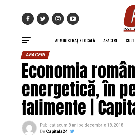
ADMINISTRAȚIE LOCALĂ
AFACERI
CULT
AFACERI
Economia române
energetică, în pe
falimente | Capi
Publicat
acum 8 ani
pe
decembrie 18, 2018
De
Capitala24