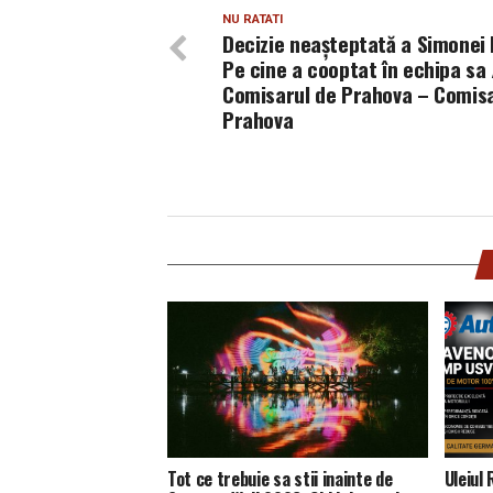
NU RATATI
Decizie neașteptată a Simonei 
Pe cine a cooptat în echipa sa 
Comisarul de Prahova – Comisa
Prahova
Tot ce trebuie sa stii inainte de
Uleiul