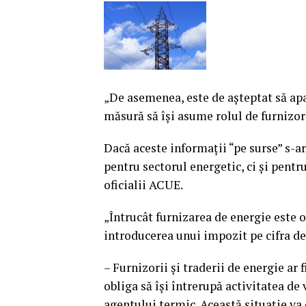
„De asemenea, este de aşteptat să apa
măsură să îşi asume rolul de furnizor
Dacă aceste informaţii “pe surse” s-a
pentru sectorul energetic, ci şi pen
oficialii ACUE.
„Întrucât furnizarea de energie este o
introducerea unui impozit pe cifra de
– Furnizorii şi traderii de energie ar f
obliga să îşi întrerupă activitatea de 
agentului termic. Această situaţie va