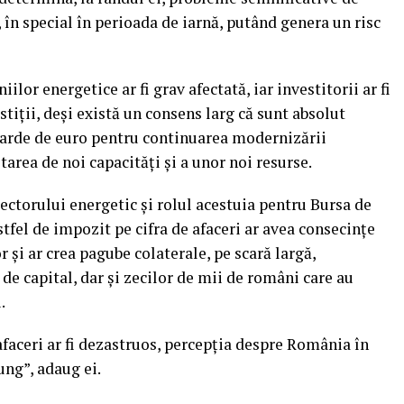
 în special în perioada de iarnă, putând genera un risc
lor energetice ar fi grav afectată, iar investitorii ar fi
tiţii, deşi există un consens larg că sunt absolut
iarde de euro pentru continuarea modernizării
area de noi capacităţi şi a unor noi resurse.
ectorului energetic şi rolul acestuia pentru Bursa de
tfel de impozit pe cifra de afaceri ar avea consecinţe
r şi ar crea pagube colaterale, pe scară largă,
de capital, dar şi zecilor de mii de români care au
.
faceri ar fi dezastruos, percepţia despre România în
ung”, adaug ei.