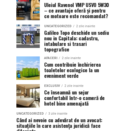
Uleiul Ravenol VMP USVO 5W30
– ce avantaje oferă și pentru
ce motoare este recomandat?
UNCATEGORIZED
2 zile inainte
Galileo Topo deschide un sediu
nou in Capitala: cadastru,
intabulare si trasari
topografice
AFACERI
2 zile inainte
Cum contribuie închirierea
toaletelor ecologice la un
eveniment verde
EXCLUSIV
2 zile inainte
Ce înseamnă un sejur
confortabil într-o cameră de
hotel bine amenajată
UNCATEGORIZED
3 zile inainte
Când ai nevoie cu adevărat de un avocat:
situațiile în care asistența juridică face