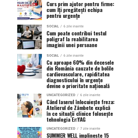
Curs prim ajutor pentru firme:
cum îți pregătești echipa
pentru urgențe
SOCIAL
6 zile inainte
Cum poate contribui testul
poligraf la reabilitarea
imaginii unei persoane
SOCIAL
6 zile inainte
Cu aproape 60% din decesele
din România cauzate de bolile
cardiovasculare, rapiditatea
diagnosticului în urgențe
devine o prioritate națională
UNCATEGORIZED
6 zile inainte
Când laserul înlocuiește freza:
Atelierul de Zâmbete explică
în ce situații clinice folosește
tehnologia Er:YAG
UNCATEGORIZED
7 zile inainte
SUMMER WELL implineste 15