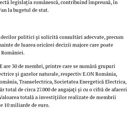
ctă legislaţia românescă, contribuind împreună, în
o/an la bugetul de stat.
derilor politici şi solicită consultări adecvate, precum
nainte de luarea oricărei decizii majore care poate
a României.
E are 30 de membri, printre care se numără grupuri
ctrice şi gazelor naturale, respectiv E.ON România,
ânia, Transelectrica, Societatea Energetică Electrica,
total de circa 27.000 de angajaţi şi cu o cifră de afaceri
Valoarea totală a investiţiilor realizate de membrii
 10 miliarde de euro.