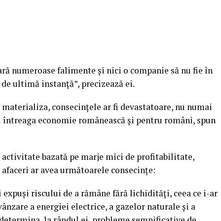
ră numeroase falimente şi nici o companie să nu fie în
 de ultimă instanţă”, precizează ei.
r materializa, consecinţele ar fi devastatoare, nu numai
tru întreaga economie românească şi pentru români, spun
 activitate bazată pe marje mici de profitabilitate,
 afaceri ar avea următoarele consecinţe:
i expuşi riscului de a rămâne fără lichidităţi, ceea ce i-ar
vânzare a energiei electrice, a gazelor naturale şi a
 determina, la rândul ei, probleme semnificative de