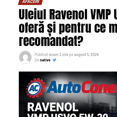
AFACERI
Uleiul Ravenol VMP 
oferă și pentru ce 
recomandat?
Publicat
acum 2 zile
pe
august 5, 2026
De
native