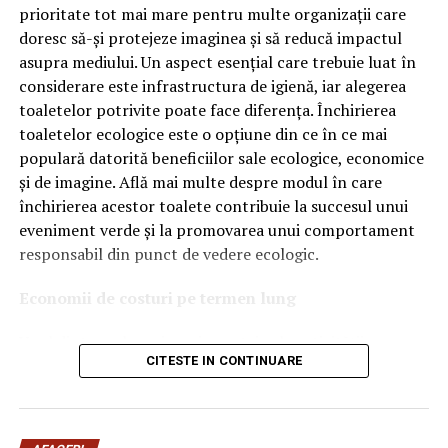
OEM.
prioritate tot mai mare pentru multe organizații care
doresc să-și protejeze imaginea și să reducă impactul
Ce înseamnă Ravenol VMP?
asupra mediului. Un aspect esențial care trebuie luat în
considerare este infrastructura de igienă, iar alegerea
Denumirea
VMP
identifică o gamă de uleiuri dezvoltate
toaletelor potrivite poate face diferența. Închirierea
pentru motoare moderne care necesită performanțe
toaletelor ecologice este o opțiune din ce în ce mai
ridicate și compatibilitate cu numeroase specificații ale
populară datorită beneficiilor sale ecologice, economice
constructorilor auto.
și de imagine. Află mai multe despre modul în care
Acest produs este destinat în special motoarelor
închirierea acestor toalete contribuie la succesul unui
moderne pe benzină și diesel, inclusiv celor echipate cu:
eveniment verde și la promovarea unui comportament
responsabil din punct de vedere ecologic.
turbocompresor;
Economii de costuri pe termen lung
filtru de particule DPF;
Unul dintre cele mai mari avantaje ale activității
catalizatoare moderne;
CITESTE IN CONTINUARE
de
închiriere toalete ecologice
este economia de costuri.
sisteme Start-Stop.
Deși există un cost inițial pentru închirierea acestora, pe
termen lung, aceasta este o opțiune mai rentabilă decât
Ce înseamnă USVO?
construirea unei infrastructuri permanente de toalete.