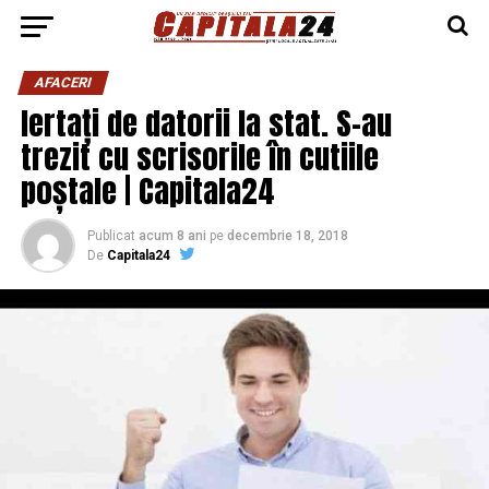
AFACERI
Iertați de datorii la stat. S-au
trezit cu scrisorile în cutiile
poștale | Capitala24
Publicat
acum 8 ani
pe
decembrie 18, 2018
De
Capitala24