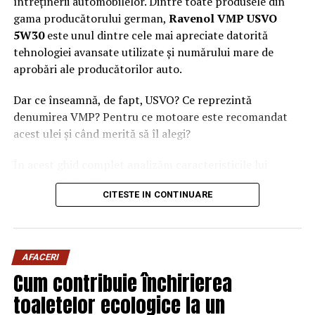
întreținerii automobilelor. Dintre toate produsele din
gama producătorului german,
Ravenol VMP USVO
5W30
este unul dintre cele mai apreciate datorită
tehnologiei avansate utilizate și numărului mare de
aprobări ale producătorilor auto.
Dar ce înseamnă, de fapt, USVO? Ce reprezintă
denumirea VMP? Pentru ce motoare este recomandat
acest ulei și când merită să îl alegi?
În acest ghid complet analizăm caracteristicile lui
Ravenol VMP USVO 5W30 și explicăm de ce este
CITESTE IN CONTINUARE
considerat unul dintre cele mai performante uleiuri de
motor disponibile în prezent.
Ce este Ravenol?
AFACERI
Ravenol este un producător german de lubrifianți
Cum contribuie închirierea
fondat în anul 1946 și recunoscut la nivel internațional
toaletelor ecologice la un
pentru dezvoltarea de
uleiuri de motor premium
.