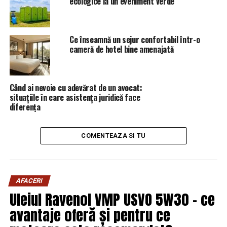
ecologice la un eveniment verde
URMATORUL
Probleme uriașe pentru Kanal D! Se preconizează un
dezastru total pentru turci! Dezvăluiri șocante făcute de
Ce înseamnă un sejur confortabil într-o
Andronic după ce a revenit în România / Comisarul de
cameră de hotel bine amenajată
Prahova
NU RATATI
Iertați de datorii la stat. S-au trezit cu scrisorile în
Când ai nevoie cu adevărat de un avocat:
cutiile poștale / Comisarul de Prahova – Comisarul de
situațiile în care asistența juridică face
Prahova
diferența
COMENTEAZA SI TU
AFACERI
Uleiul Ravenol VMP USVO 5W30 – ce
avantaje oferă și pentru ce