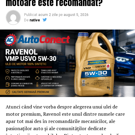
motoare este recomandat?
Publicat
acum 2 zile
pe
august 5, 2026
De
native
Atunci când vine vorba despre alegerea unui ulei de
motor premium, Ravenol este unul dintre numele care
apar tot mai des în recomandările mecanicilor, ale
pasionaților auto și ale comunităților dedicate