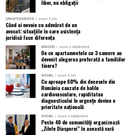
liber, nu obligații
(Advertorial)
reducerea acumulării de reziduuri;
UNCATEGORIZED
acum 3 zile
protejarea filtrului de particule;
Când ai nevoie cu adevărat de un
avocat: situațiile în care asistența
funcționarea eficientă a sistemului antipoluare.
juridică face diferența
Acest aspect este esențial pentru reducerea riscului
AFACERI
acum o săptămână
De ce apartamentele cu 3 camere au
unor reparații costisitoare.
devenit alegerea preferată a familiilor
tinere?
Avantajele Ravenol VMP USVO 5W30
Printre cele mai importante avantaje se numără:
SOCIAL
acum 6 zile
Cu aproape 60% din decesele din
România cauzate de bolile
tehnologie USVO;
cardiovasculare, rapiditatea
diagnosticului în urgențe devine o
stabilitate termică ridicată;
prioritate națională
rezistență la oxidare;
SOCIAL
acum o săptămână
protecție împotriva uzurii;
Peste 40 de comunități organizează
„Zilele Diasporei” în această vară
reducerea depunerilor;