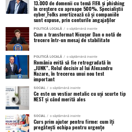
13.000 de domenii cu temă FIFA și phishing
Tehnologiile deepfake sunt folosite și pentru clipuri în
Turnul din pahare
în creștere cu aproape 500%. Specialiștii
care jucători sau prezentatori cunoscuți par să
cyber_Folks avertizează că și companiile
sunt expuse, prin conturile angajaților
promoveze tombole, platforme de pariuri sau câștiguri
Un alt joc pe care îl poți încerca la petrecerea copilului
garantate, distribuite apoi prin reclame pe rețelele
tău, este construirea unui turn din pahare. Împarte
POLITICĂ LOCALĂ
o săptămână inainte
Cum a transformat Nicușor Dan o notă de
sociale.
copiii în două echipe, care vor primi câte 10 pahare. La
trecere într-un mesaj de stabilitate
bază se așază patru pahare, urmând apoi să se pună un
Aceste instrumente reduc semnificativ timpul și nivelul
rând de 3 pahare, respectiv 2 și 1 pahar. Câștigă echipa
de pregătire tehnică necesare pentru lansarea unei
care construiește cel mai repede un turn stabil, fără să
POLITICĂ LOCALĂ
o săptămână inainte
România evită să fie retrogradată în
campanii de fraudă. În locul mesajelor generale și ușor
se dărâme.
„JUNK”. Rolul decisiv al lui Alexandru
de recunoscut, atacatorii pot genera rapid comunicări
Nazare, în trecerea unui nou test
personalizate pentru anumite industrii, departamente
Fiecare dintre aceste activități poate fi exact
important
sau categorii profesionale.
ingredientul surpriză al petrecerii pe care o organizezi
SOCIAL
o săptămână inainte
pentru copilul tău. Invitații mici și mari se vor distra,
Ce este un vestiar metalic cu uși scurte tip
„Echipa noastră de cybersecurity monitorizează activ
bucurându-se de jocuri distractive și creând amintiri
NEST și când merită ales
vulnerabilitățile și intervine proactiv la nivelul
unice.
infrastructurii, de la filtrarea traficului malițios până la
izolarea site-urilor compromise. Dar phishingul nu
SOCIAL
o săptămână inainte
Curs prim ajutor pentru firme: cum îți
exploatează doar serverele, ci mai ales oamenii. Niciun
pregătești echipa pentru urgențe
furnizor de hosting nu poate opri un utilizator să își