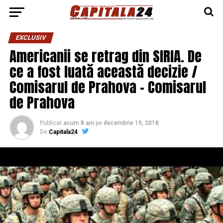
EXCLUSIV
Americanii se retrag din SIRIA. De
ce a fost luată această decizie /
Comisarul de Prahova – Comisarul
de Prahova
Publicat
acum 8 ani
pe
decembrie 19, 2018
De
Capitala24