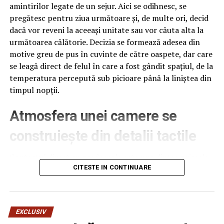
amintirilor legate de un sejur. Aici se odihnesc, se
pregătesc pentru ziua următoare și, de multe ori, decid
dacă vor reveni la aceeași unitate sau vor căuta alta la
următoarea călătorie. Decizia se formează adesea din
motive greu de pus în cuvinte de către oaspete, dar care
se leagă direct de felul în care a fost gândit spațiul, de la
temperatura percepută sub picioare până la liniștea din
timpul nopții.
Atmosfera unei camere se
construiește din detalii tactile
Contactul direct cu pardoseala este una dintre primele
senzații fizice pe care le are un oaspete atunci când
CITESTE IN CONTINUARE
intră desculț în cameră, fie dimineața, fie la revenirea de
pe drum, seara târziu. Textura și moliciunea potrivite,
oferite de
mocheta hotel
, pot schimba radical felul în
EXCLUSIV
care este percepută o cameră, chiar dacă restul