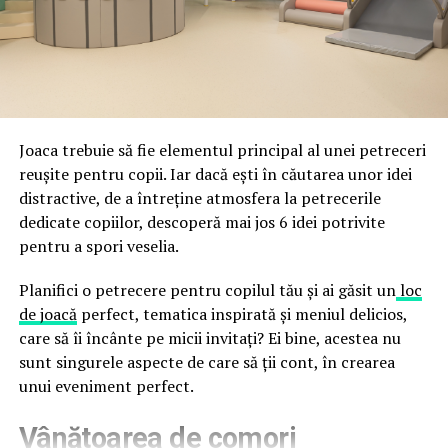
fraude care exploatează încrederea în brand.
astfel încât confortul și estetica să funcționeze
împreună, nu în tensiune una cu cealaltă, pe toată
Directoratul Național de Securitate Cibernetică (DNSC)
durata de viață a amenajării, indiferent de câte sezoane
a avertizat, la rândul său, asupra amenințărilor asociate
trec de la deschiderea propriu-zisă a hotelului.
Cupei Mondiale FIFA 2026, de la site-uri și concursuri
false până la tentative de furt al datelor personale și
financiare. Instituția recomandă verificarea atentă a
Joaca trebuie să fie elementul principal al unei petreceri
sursei mesajelor și raportarea incidentelor la numărul
reușite pentru copii. Iar dacă ești în căutarea unor idei
unic 1911.
distractive, de a întreține atmosfera la petrecerile
dedicate copiilor, descoperă mai jos 6 idei potrivite
Campaniile identificate în ultimele săptămâni folosesc
pentru a spori veselia.
site-uri care imită platformele oficiale FIFA, aplicații
false de streaming, coduri QR malițioase și mesaje care
Planifici o petrecere pentru copilul tău și ai găsit un
loc
promit bilete, rambursări, premii sau acces gratuit la
de joacă
perfect, tematica inspirată și meniul delicios,
meciuri. FBI a emis în luna mai un avertisment privind
care să îi încânte pe micii invitați? Ei bine, acestea nu
site-urile care clonează platforma oficială prin
sunt singurele aspecte de care să ții cont, în crearea
modificări minore ale denumirii domeniului, precum
unui eveniment perfect.
introducerea sau schimbarea unei singure litere, pentru
Vânătoarea de comori
a colecta date personale și bancare.