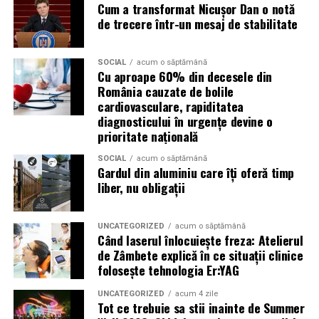
Cum a transformat Nicușor Dan o notă
Campaniile de phishing asociate evenimentelor
de trecere într-un mesaj de stabilitate
importante profită de interesul public ridicat, de
presiunea timpului și de teama utilizatorilor că ar putea
pierde o ofertă sau o oportunitate. Mesajele care anunță
SOCIAL
acum o săptămână
Cu aproape 60% din decesele din
ultimele bilete disponibile, acces limitat la o transmisie
România cauzate de bolile
sau câștigarea unui premiu pot determina utilizatorii să
cardiovasculare, rapiditatea
reacționeze înainte de a verifica sursa.
diagnosticului în urgențe devine o
prioritate națională
Turneul se încheie pe 19 iulie, iar specialiștii anticipează
o intensificare a activității frauduloase în perioada
SOCIAL
acum o săptămână
Gardul din aluminiu care îți oferă timp
finalei. Printre cele mai utilizate pretexte se numără
liber, nu obligații
transmisiunile pirat, biletele revândute, pariurile,
tombolele, concursurile și falsele oferte de călătorie.
UNCATEGORIZED
acum o săptămână
Când laserul înlocuiește freza: Atelierul
Pentru a răspunde riscurilor tot mai complexe,
de Zâmbete explică în ce situații clinice
cyber_Folks a lansat la finalul lunii iunie robo_Folks,
folosește tehnologia Er:YAG
primul asistent AI integrat într-un panou de hosting
din România. Acesta poate efectua, la cererea
UNCATEGORIZED
acum 4 zile
Tot ce trebuie sa stii inainte de Summer
utilizatorului, un audit al securității site-ului, care