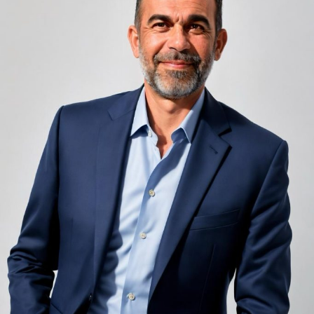
unele de altele, separate de pereți care nu pot fi făcuți
infinit de groși din motive practice și economice.
Zgomotul pașilor din camera de sus sau din coridorul
adiacent rămâne una dintre cele mai frecvente
nemulțumiri semnalate de oaspeți în recenziile online,
chiar și la unități altfel apreciate pentru servicii și
locație. De multe ori, oaspeții nu identifică pardoseala
drept sursa reală a problemei, ci descriu simplu senzația
de spațiu zgomotos sau agitat.
Pardoseala joacă un rol important în absorbția acestor
sunete, mai ales în zonele de trecere frecventă dintre
cameră și baie sau dintre pat și fereastră. Un material cu
proprietăți fonoabsorbante bune reduce transmiterea
zgomotului către camerele vecine și către etajele
inferioare, un aspect esențial mai ales în clădirile mai
vechi, cu structuri care nu au fost proiectate inițial
pentru izolare fonică performantă.