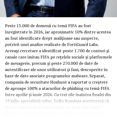
Rotația rapidă a oaspeților cere
materiale rezistente
Spre diferență de o locuință obișnuită, o cameră de hotel
Peste 13.000 de domenii cu temă FIFA au fost
trece printr-un ciclu de utilizare intensă: oaspeți diferiți,
înregistrate ȋn 2026, iar aproximativ 10% dintre acestea
bagaje trase pe roți, curățenie zilnică, uneori mai multe
au fost identificate drept malițioase sau suspecte,
rezervări consecutive în aceeași săptămână. Această
potrivit unei analize realizate de FortiGuard Labs.
frecvență ridicată de utilizare pune presiune reală pe
Aceeași cercetare a identificat peste 1.700 de conturi și
orice suprafață, iar pardoseala este printre primele
canale care imitau FIFA pe rețelele sociale și platformele
elemente afectate vizibil, mai ales în zona din jurul
de mesagerie, precum și peste 270.000 de date de
patului și a ușii de acces.
autentificare ale unor utilizatori și fani, descoperite în
baze de date asociate programelor malware. Separat,
În etapa de renovare sau construcție, administratorii
compania de securitate Hoxhunt a raportat o creștere
care iau în calcul
mocheta trafic intens
pentru zonele
de aproape 500% a atacurilor de phishing cu temă FIFA
cu rotație mare reduc riscul de uzură prematură și de
între aprilie și iunie 2026. Cu trei zile înaintea finalei din
decolorare vizibilă în punctele de trecere frecventă. Este
19 iulie, specialiștii cyber_Folks România avertizează că
o decizie care ține mai puțin de stil și mai mult de
aceste atacuri nu îi vizează doar pe fanii care caută
longevitatea reală a investiției în amenajare, vizibilă abia
bilete sau transmisiuni online, ci și pe companii, prin