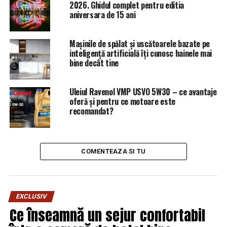
2026. Ghidul complet pentru editia
Săptămâna trecută, reprezentantul SUA pentru coaliţia
aniversara de 15 ani
internaţională antijihadistă, Brett McGurk, a declarat că
americanii ar trebui să mai rămână o vreme în Siria.
Mașinile de spălat și uscătoarele bazate pe
AGERPRES
inteligență artificială îți cunosc hainele mai
bine decât tine
ARTICOLE PE ACEIASI TEMA:
PRIMA
Uleiul Ravenol VMP USVO 5W30 – ce avantaje
URMATORUL
Au început eliberarea miniștrilor din închisori. Decizia
oferă și pentru ce motoare este
recomandat?
care le va pune pe Udrea și Bica în libertate | Capitala24
NU RATATI
Un virus extrem de periculos a fost depistat la graniţa
cu România. Autoritățile sunt în alertă / Comisarul de
COMENTEAZA SI TU
Prahova – Comisarul de Prahova
EXCLUSIV
Ce înseamnă un sejur confortabil