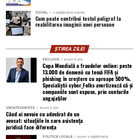
introducă parola pe o pagină clonată. În acel moment,
SOCIAL
o săptămână inainte
vigilența utilizatorului rămâne prima linie de apărare”,
Cum poate contribui testul poligraf la
explică Horațiu Șimon, Chief Technology Officer
reabilitarea imaginii unei persoane
cyber_Folks România.
Subiectul a fost semnalat și de FBI, care a inclus în
ȘTIREA ZILEI
informările din ultima lună amenințările asociate
turneului, de la fraude online și furtul datelor până la
EXCLUSIV
acum 6 zile
Cupa Mondială a fraudelor online: peste
operațiuni de dezinformare.
13.000 de domenii cu temă FIFA și
phishing în creștere cu aproape 500%.
Avertismentele publice s-au concentrat în principal
Specialiștii cyber_Folks avertizează că și
asupra fanilor și infrastructurii orașelor gazdă, însă
companiile sunt expuse, prin conturile
specialiștii atrag atenția că firmele pot fi afectate
angajaților
inclusiv atunci când nu au nicio legătură directă cu
industria sportului, turismului sau vânzarea de bilete.
UNCATEGORIZED
acum 6 zile
Când ai nevoie cu adevărat de un
avocat: situațiile în care asistența
Atacurile sunt mai eficiente în contextul
juridică face diferența
evenimentelor globale
POLITICĂ LOCALĂ
acum o săptămână