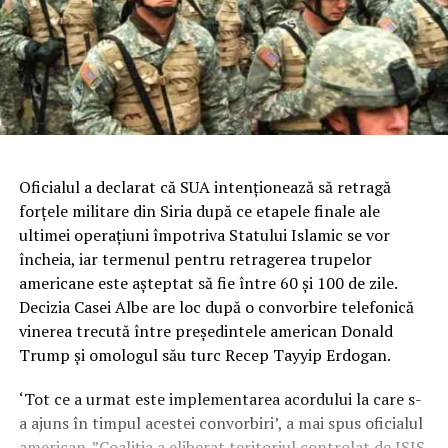
Oficialul a declarat că SUA intenţionează să retragă
forţele militare din Siria după ce etapele finale ale
ultimei operaţiuni împotriva Statului Islamic se vor
încheia, iar termenul pentru retragerea trupelor
americane este aşteptat să fie între 60 şi 100 de zile.
Decizia Casei Albe are loc după o convorbire telefonică
vinerea trecută între preşedintele american Donald
Trump şi omologul său turc Recep Tayyip Erdogan.
‘Tot ce a urmat este implementarea acordului la care s-
a ajuns în timpul acestei convorbiri’, a mai spus oficialul
american. ”Coaliţia a eliberat teritoriul controlat de ISIS