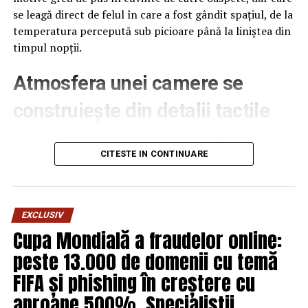
se leagă direct de felul în care a fost gândit spațiul, de la
temperatura percepută sub picioare până la liniștea din
timpul nopții.
Atmosfera unei camere se
construiește din detalii tactile
Contactul direct cu pardoseala este una dintre primele
senzații fizice pe care le are un oaspete atunci când
CITESTE IN CONTINUARE
intră desculț în cameră, fie dimineața, fie la revenirea de
pe drum, seara târziu. Textura și moliciunea potrivite,
oferite de
mocheta hotel
, pot schimba radical felul în
EXCLUSIV
care este percepută o cameră, chiar dacă restul
Cupa Mondială a fraudelor online:
mobilierului rămâne identic de la o unitate la alta din
peste 13.000 de domenii cu temă
același lanț hotelier internațional.
FIFA și phishing în creștere cu
Dincolo de senzația tactilă, pardoseala influențează și
aproape 500%. Specialiștii
percepția termică a spațiului. O cameră cu suprafețe reci