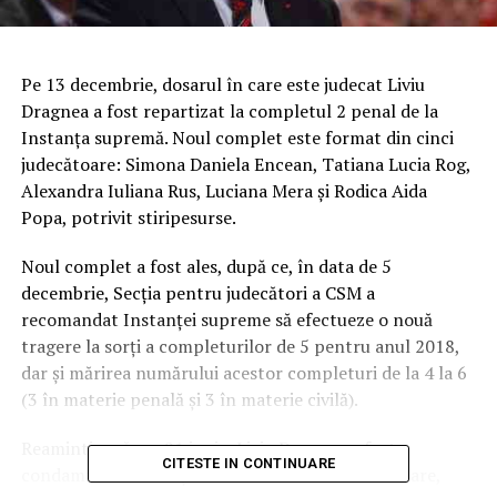
Pe 13 decembrie, dosarul în care este judecat Liviu
Dragnea a fost repartizat la completul 2 penal de la
Instanţa supremă. Noul complet este format din cinci
judecătoare: Simona Daniela Encean, Tatiana Lucia Rog,
Alexandra Iuliana Rus, Luciana Mera şi Rodica Aida
Popa, potrivit stiripesurse.
Noul complet a fost ales, după ce, în data de 5
decembrie, Secţia pentru judecători a CSM a
recomandat Instanţei supreme să efectueze o nouă
tragere la sorţi a completurilor de 5 pentru anul 2018,
dar şi mărirea numărului acestor completuri de la 4 la 6
(3 în materie penală şi 3 în materie civilă).
Reamintim că, pe 21 iunie, Liviu Dragnea a fost
CITESTE IN CONTINUARE
condamnat la 3 ani şi 6 luni închisoare cu executare,