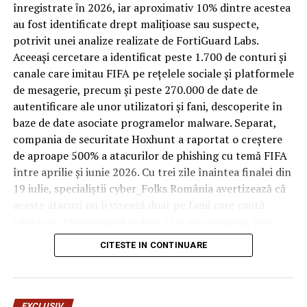
trece printr-un ciclu de utilizare intensă: oaspeți diferiți,
înregistrate ȋn 2026, iar aproximativ 10% dintre acestea
bagaje trase pe roți, curățenie zilnică, uneori mai multe
au fost identificate drept malițioase sau suspecte,
rezervări consecutive în aceeași săptămână. Această
potrivit unei analize realizate de FortiGuard Labs.
frecvență ridicată de utilizare pune presiune reală pe
Aceeași cercetare a identificat peste 1.700 de conturi și
orice suprafață, iar pardoseala este printre primele
canale care imitau FIFA pe rețelele sociale și platformele
elemente afectate vizibil, mai ales în zona din jurul
de mesagerie, precum și peste 270.000 de date de
patului și a ușii de acces.
autentificare ale unor utilizatori și fani, descoperite în
baze de date asociate programelor malware. Separat,
În etapa de renovare sau construcție, administratorii
compania de securitate Hoxhunt a raportat o creștere
care iau în calcul
mocheta trafic intens
pentru zonele
de aproape 500% a atacurilor de phishing cu temă FIFA
cu rotație mare reduc riscul de uzură prematură și de
între aprilie și iunie 2026. Cu trei zile înaintea finalei din
decolorare vizibilă în punctele de trecere frecventă. Este
19 iulie, specialiștii cyber_Folks România avertizează că
o decizie care ține mai puțin de stil și mai mult de
aceste atacuri nu îi vizează doar pe fanii care caută
longevitatea reală a investiției în amenajare, vizibilă abia
bilete sau transmisiuni online, ci și pe companii, prin
după primele sezoane de utilizare intensă.
conturile, dispozitivele și infrastructura digitală
CITESTE IN CONTINUARE
utilizate de angajați.
Un sejur care rămâne în
„Fiecare eveniment global generează o economie
amintire pentru motivele
paralelă a fraudei, dar dimensiunea din acest an este
EXCLUSIV