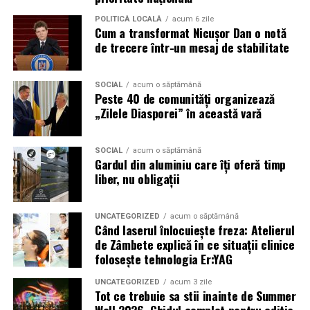
sau câștigarea unui premiu pot determina utilizatorii să
POLITICĂ LOCALĂ
acum 6 zile
Cum a transformat Nicușor Dan o notă
reacționeze înainte de a verifica sursa.
de trecere într-un mesaj de stabilitate
Turneul se încheie pe 19 iulie, iar specialiștii anticipează
o intensificare a activității frauduloase în perioada
SOCIAL
acum o săptămână
finalei. Printre cele mai utilizate pretexte se numără
Peste 40 de comunități organizează
„Zilele Diasporei” în această vară
transmisiunile pirat, biletele revândute, pariurile,
tombolele, concursurile și falsele oferte de călătorie.
SOCIAL
acum o săptămână
Pentru a răspunde riscurilor tot mai complexe,
Gardul din aluminiu care îți oferă timp
cyber_Folks a lansat la finalul lunii iunie robo_Folks,
liber, nu obligații
primul asistent AI integrat într-un panou de hosting
din România. Acesta poate efectua, la cererea
UNCATEGORIZED
acum o săptămână
utilizatorului, un audit al securității site-ului, care
Când laserul înlocuiește freza: Atelierul
include verificarea certificatelor SSL, a configurărilor
de Zâmbete explică în ce situații clinice
folosește tehnologia Er:YAG
DNS și a sistemelor SPF, DKIM și DMARC utilizate
pentru protecția e-mailului împotriva uzurpării
UNCATEGORIZED
acum 3 zile
identității.
Tot ce trebuie sa stii inainte de Summer