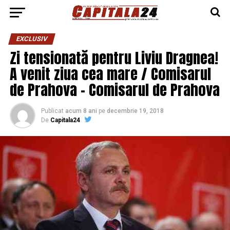
EXCLUSIV
Zi tensionată pentru Liviu Dragnea!
A venit ziua cea mare / Comisarul
de Prahova – Comisarul de Prahova
Publicat
acum 8 ani
pe
decembrie 19, 2018
De
Capitala24