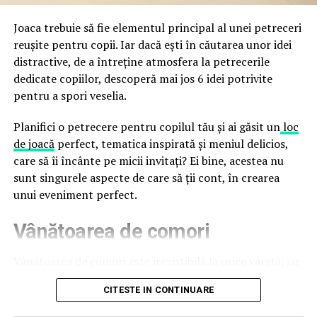
false până la tentative de furt al datelor personale și
financiare. Instituția recomandă verificarea atentă a
Joaca trebuie să fie elementul principal al unei petreceri
sursei mesajelor și raportarea incidentelor la numărul
reușite pentru copii. Iar dacă ești în căutarea unor idei
unic 1911.
distractive, de a întreține atmosfera la petrecerile
dedicate copiilor, descoperă mai jos 6 idei potrivite
Campaniile identificate în ultimele săptămâni folosesc
pentru a spori veselia.
site-uri care imită platformele oficiale FIFA, aplicații
false de streaming, coduri QR malițioase și mesaje care
Planifici o petrecere pentru copilul tău și ai găsit un
loc
promit bilete, rambursări, premii sau acces gratuit la
de joacă
perfect, tematica inspirată și meniul delicios,
meciuri. FBI a emis în luna mai un avertisment privind
care să îi încânte pe micii invitați? Ei bine, acestea nu
site-urile care clonează platforma oficială prin
sunt singurele aspecte de care să ții cont, în crearea
modificări minore ale denumirii domeniului, precum
unui eveniment perfect.
introducerea sau schimbarea unei singure litere, pentru
Vânătoarea de comori
a colecta date personale și bancare.
Un singur grup de atacatori, denumit „Ghost Stadium”
Vânătoarea de comori este irezistibilă la orice vârstă, iar
de cercetătorii în securitate, ar opera peste 300 de
pentru copii este una dintre cele mai distractive
CITESTE IN CONTINUARE
pagini de phishing care reproduc ecranul de
activități. Tot ce trebuie să faci este să ascunzi câteva
autentificare FIFA. Odată introduse pe aceste pagini,
obiecte sau recompense, pe care copiii trebuie să le