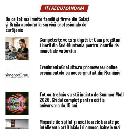
pentru săvărşirea infracţiunii de instigare la abuz în
serviciu în dosarul DGASPC Teleorman, care viza
ITI RECOMANDAM
angajarea fictivă a două angajate, Adriana Botorogeanu
De ce tot mai multe familii și firme din Galați
şi Anisa Niculina Stoica. Decizia nu este definitivă.
și Brăila apelează la servicii profesionale de
curățenie
Competențe verzi și digitale: Cum pregătim
tinerii din Sud-Muntenia pentru locurile de
Cele două angajate care aveau semnat un contract de
muncă ale viitorului
muncă cu DGASPC Teleorman, nu s-au prezentat la
serviciu şi nici nu au prestat vreuna dintre activităţile
EvenimenteGratuite.ro promovează online
înscrise în contractul lor muncă, în schimb ele
evenimentele cu acces gratuit din România
desfăşurându-şi activitatea la sediul organizaţiei PSD
Teleorman.
Tot ce trebuie sa stii inainte de Summer Well
DNA susţine că, în calitate de preşedinte al CJ
2026. Ghidul complet pentru editia
Teleorman, Liviu Dragnea coordona şi controla
aniversara de 15 ani
activitatea DGASPC Teleorman, instituţie în cadrul
căreia au fost încadrate Adriana Botorogeanu şi Anisa
Mașinile de spălat și uscătoarele bazate pe
Niculina Stoica.
inteligență artificială îți cunosc hainele mai