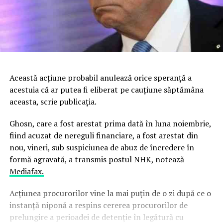
Această acţiune probabil anulează orice speranţă a
acestuia că ar putea fi eliberat pe cauţiune săptămâna
aceasta, scrie publicaţia.
Ghosn, care a fost arestat prima dată în luna noiembrie,
fiind acuzat de nereguli financiare, a fost arestat din
nou, vineri, sub suspiciunea de abuz de încredere în
formă agravată, a transmis postul NHK, notează
Mediafax.
A
cţiunea procurorilor vine la mai puţin de o zi după ce o
instanţă niponă a respins cererea procurorilor de
prelungire a perioadei de detenţie în legătură cu