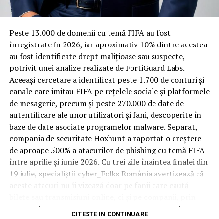
materiale rezistente
Spre diferență de o locuință obișnuită, o cameră de hotel
Peste 13.000 de domenii cu temă FIFA au fost
trece printr-un ciclu de utilizare intensă: oaspeți diferiți,
înregistrate ȋn 2026, iar aproximativ 10% dintre acestea
bagaje trase pe roți, curățenie zilnică, uneori mai multe
au fost identificate drept malițioase sau suspecte,
rezervări consecutive în aceeași săptămână. Această
potrivit unei analize realizate de FortiGuard Labs.
frecvență ridicată de utilizare pune presiune reală pe
Aceeași cercetare a identificat peste 1.700 de conturi și
orice suprafață, iar pardoseala este printre primele
canale care imitau FIFA pe rețelele sociale și platformele
elemente afectate vizibil, mai ales în zona din jurul
de mesagerie, precum și peste 270.000 de date de
patului și a ușii de acces.
autentificare ale unor utilizatori și fani, descoperite în
baze de date asociate programelor malware. Separat,
În etapa de renovare sau construcție, administratorii
compania de securitate Hoxhunt a raportat o creștere
care iau în calcul
mocheta trafic intens
pentru zonele
de aproape 500% a atacurilor de phishing cu temă FIFA
cu rotație mare reduc riscul de uzură prematură și de
între aprilie și iunie 2026. Cu trei zile înaintea finalei din
decolorare vizibilă în punctele de trecere frecventă. Este
19 iulie, specialiștii cyber_Folks România avertizează că
o decizie care ține mai puțin de stil și mai mult de
aceste atacuri nu îi vizează doar pe fanii care caută
longevitatea reală a investiției în amenajare, vizibilă abia
bilete sau transmisiuni online, ci și pe companii, prin
după primele sezoane de utilizare intensă.
conturile, dispozitivele și infrastructura digitală
CITESTE IN CONTINUARE