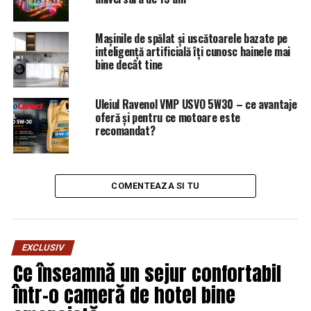
URMATORUL
Cât de mari sunt pagubele totale ale pestei porcine
africane și ce județe mai sunt afectate | Capitala24
Mașinile de spălat și uscătoarele bazate pe
inteligență artificială îți cunosc hainele mai
NU RATATI
bine decât tine
Dezastru pentru Mihai Gâdea și Antena 3! De unde vine
marea lovitură / Comisarul de Prahova – Comisarul de
Prahova
Uleiul Ravenol VMP USVO 5W30 – ce avantaje
oferă și pentru ce motoare este
recomandat?
COMENTEAZA SI TU
EXCLUSIV
Ce înseamnă un sejur confortabil
într-o cameră de hotel bine