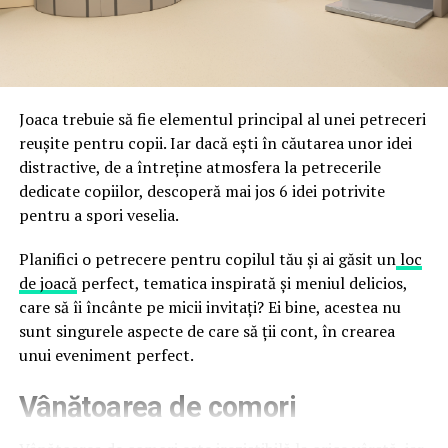
împreună, nu în tensiune una cu cealaltă, pe toată
Directoratul Național de Securitate Cibernetică (DNSC)
durata de viață a amenajării, indiferent de câte sezoane
a avertizat, la rândul său, asupra amenințărilor asociate
trec de la deschiderea propriu-zisă a hotelului.
Cupei Mondiale FIFA 2026, de la site-uri și concursuri
false până la tentative de furt al datelor personale și
financiare. Instituția recomandă verificarea atentă a
Joaca trebuie să fie elementul principal al unei petreceri
sursei mesajelor și raportarea incidentelor la numărul
reușite pentru copii. Iar dacă ești în căutarea unor idei
unic 1911.
distractive, de a întreține atmosfera la petrecerile
dedicate copiilor, descoperă mai jos 6 idei potrivite
Campaniile identificate în ultimele săptămâni folosesc
pentru a spori veselia.
site-uri care imită platformele oficiale FIFA, aplicații
false de streaming, coduri QR malițioase și mesaje care
Planifici o petrecere pentru copilul tău și ai găsit un
loc
promit bilete, rambursări, premii sau acces gratuit la
de joacă
perfect, tematica inspirată și meniul delicios,
meciuri. FBI a emis în luna mai un avertisment privind
care să îi încânte pe micii invitați? Ei bine, acestea nu
site-urile care clonează platforma oficială prin
sunt singurele aspecte de care să ții cont, în crearea
modificări minore ale denumirii domeniului, precum
unui eveniment perfect.
introducerea sau schimbarea unei singure litere, pentru
Vânătoarea de comori
a colecta date personale și bancare.
Un singur grup de atacatori, denumit „Ghost Stadium”