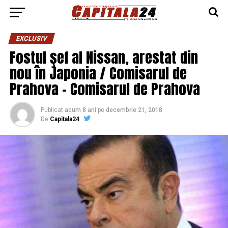
EXCLUSIV
Fostul şef al Nissan, arestat din
nou în Japonia / Comisarul de
Prahova – Comisarul de Prahova
Publicat
acum 8 ani
pe
decembrie 21, 2018
De
Capitala24