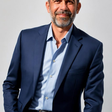
Zgomotul pașilor din camera de sus sau din coridorul
adiacent rămâne una dintre cele mai frecvente
nemulțumiri semnalate de oaspeți în recenziile online,
chiar și la unități altfel apreciate pentru servicii și
locație. De multe ori, oaspeții nu identifică pardoseala
drept sursa reală a problemei, ci descriu simplu senzația
de spațiu zgomotos sau agitat.
Pardoseala joacă un rol important în absorbția acestor
sunete, mai ales în zonele de trecere frecventă dintre
cameră și baie sau dintre pat și fereastră. Un material cu
proprietăți fonoabsorbante bune reduce transmiterea
zgomotului către camerele vecine și către etajele
inferioare, un aspect esențial mai ales în clădirile mai
vechi, cu structuri care nu au fost proiectate inițial
pentru izolare fonică performantă.
Rotația rapidă a oaspeților cere