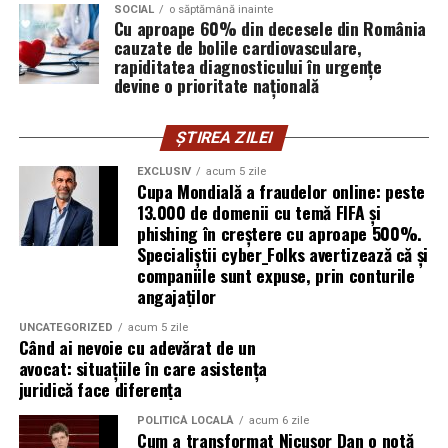
SOCIAL
o săptămână inainte
vigilența utilizatorului rămâne prima linie de apărare”,
Cu aproape 60% din decesele din România
explică Horațiu Șimon, Chief Technology Officer
cauzate de bolile cardiovasculare,
cyber_Folks România.
rapiditatea diagnosticului în urgențe
devine o prioritate națională
Subiectul a fost semnalat și de FBI, care a inclus în
informările din ultima lună amenințările asociate
ȘTIREA ZILEI
turneului, de la fraude online și furtul datelor până la
EXCLUSIV
acum 5 zile
operațiuni de dezinformare.
Cupa Mondială a fraudelor online: peste
13.000 de domenii cu temă FIFA și
Avertismentele publice s-au concentrat în principal
phishing în creștere cu aproape 500%.
asupra fanilor și infrastructurii orașelor gazdă, însă
Specialiștii cyber_Folks avertizează că și
specialiștii atrag atenția că firmele pot fi afectate
companiile sunt expuse, prin conturile
angajaților
inclusiv atunci când nu au nicio legătură directă cu
industria sportului, turismului sau vânzarea de bilete.
UNCATEGORIZED
acum 5 zile
Când ai nevoie cu adevărat de un
Atacurile sunt mai eficiente în contextul
avocat: situațiile în care asistența
evenimentelor globale
juridică face diferența
POLITICĂ LOCALĂ
acum 6 zile
Campaniile de phishing asociate evenimentelor
Cum a transformat Nicușor Dan o notă