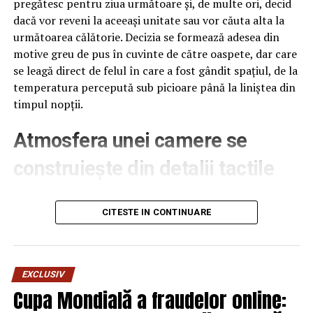
pregătesc pentru ziua următoare și, de multe ori, decid
dacă vor reveni la aceeași unitate sau vor căuta alta la
următoarea călătorie. Decizia se formează adesea din
motive greu de pus în cuvinte de către oaspete, dar care
se leagă direct de felul în care a fost gândit spațiul, de la
temperatura percepută sub picioare până la liniștea din
timpul nopții.
Atmosfera unei camere se
construiește din detalii tactile
Contactul direct cu pardoseala este una dintre primele
senzații fizice pe care le are un oaspete atunci când
CITESTE IN CONTINUARE
intră desculț în cameră, fie dimineața, fie la revenirea de
pe drum, seara târziu. Textura și moliciunea potrivite,
oferite de
mocheta hotel
, pot schimba radical felul în
EXCLUSIV
care este percepută o cameră, chiar dacă restul
Cupa Mondială a fraudelor online:
mobilierului rămâne identic de la o unitate la alta din