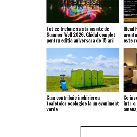
Tot ce trebuie sa stii inainte de
Uleiul
Summer Well 2026. Ghidul complet
avanta
pentru editia aniversara de 15 ani
este 
Cum contribuie închirierea
Ce îns
toaletelor ecologice la un eveniment
într-o
verde
amena