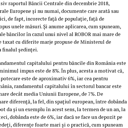
usiv raportul Băncii Centrale din decembrie 2018,
rale Europene şi nu numai, documente care arată sau
ci, de fapt, incorecte faţă de populaţie, faţă de
ropus unele măsuri. Şi anume aplicarea, cum spuneam,
ale băncilor în cazul unui nivel al ROBOR mai mare de
e taxat cu diferite marje propuse de Ministerul de
 finalul şedinţei.
randamentul capitalului pentru băncile din România este
 minimul impus este de 8%. În plus, acesta a motivat că,
ipotecare este de aproximativ 6%, iar cea pentru
mânia, randamentul capitalului în sectorul bancar este
i mare decât media Uniunii Europene, de 7%. De
e diferenţă, la fel, din spaţiul european, între dobânda
pot da şi un exemplu în acest sens, la termen de un an, la
eci, dobânda este de 6%, iar dacă se face un depozit pe
deţi, diferenţe foarte mari şi o practică, cum spuneam