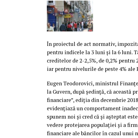
În proiectul de act normativ, impozit
pentru indicele la 3 luni şi la 6 luni
creditelor de 2-2,5%, de 0,2% pentru 
iar pentru nivelurile de peste 4% ale 
Eugen Teodorovici, ministrul Finanţelo
la Guvern, după şedinţă, că această pr
financiare”, ediţia din decembrie 2018
evidenţiază un comportament inadecva
spunem noi şi cred că şi aşteptat est
vedere protejarea populaţiei şi a firm
financiare ale băncilor în cazul unui