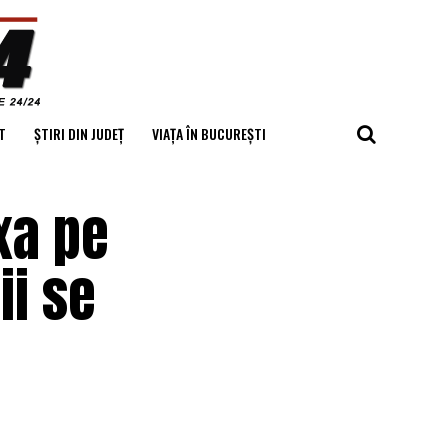
T
ȘTIRI DIN JUDEȚ
VIAȚA ÎN BUCUREȘTI
xa pe
ii se