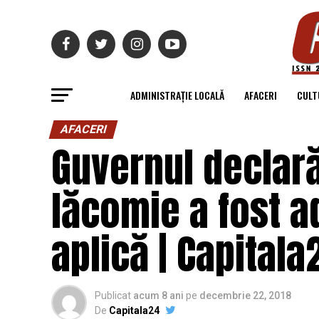
ADMINISTRAȚIE LOCALĂ
AFACERI
CULT
AFACERI
Guvernul declară
lăcomie a fost ad
aplică | Capitala
Publicat
acum 8 ani
pe
decembrie 22, 2018
De
Capitala24