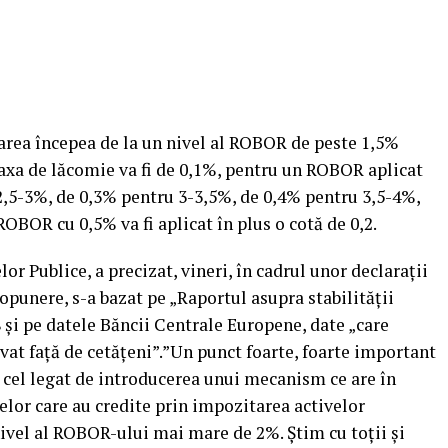
area începea de la un nivel al ROBOR de peste 1,5%
. Taxa de lăcomie va fi de 0,1%, pentru un ROBOR aplicat
2,5-3%, de 0,3% pentru 3-3,5%, de 0,4% pentru 3,5-4%,
ROBOR cu 0,5% va fi aplicat în plus o cotă de 0,2.
r Publice, a precizat, vineri, în cadrul unor declaraţii
opunere, s-a bazat pe „Raportul asupra stabilităţii
 şi pe datele Băncii Centrale Europene, date „care
t faţă de cetăţeni”.”Un punct foarte, foarte important
e cel legat de introducerea unui mecanism ce are în
elor care au credite prin impozitarea activelor
 nivel al ROBOR-ului mai mare de 2%.
Ştim cu toţii şi