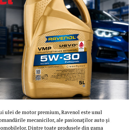
nui ulei de motor premium, Ravenol este unul
omandările mecanicilor, ale pasionaților auto și
utomobilelor. Dintre toate produsele din gama