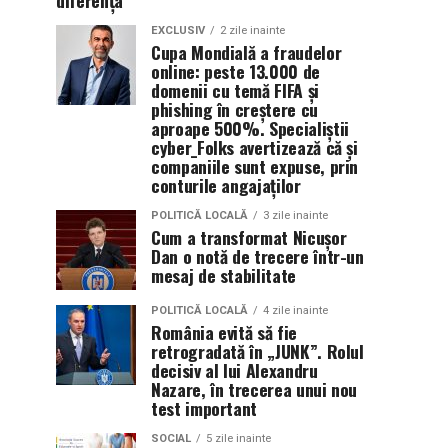
diferența
EXCLUSIV
2 zile inainte
Cupa Mondială a fraudelor
online: peste 13.000 de
domenii cu temă FIFA și
phishing în creștere cu
aproape 500%. Specialiștii
cyber_Folks avertizează că și
companiile sunt expuse, prin
conturile angajaților
POLITICĂ LOCALĂ
3 zile inainte
Cum a transformat Nicușor
Dan o notă de trecere într-un
mesaj de stabilitate
POLITICĂ LOCALĂ
4 zile inainte
România evită să fie
retrogradată în „JUNK”. Rolul
decisiv al lui Alexandru
Nazare, în trecerea unui nou
test important
SOCIAL
5 zile inainte