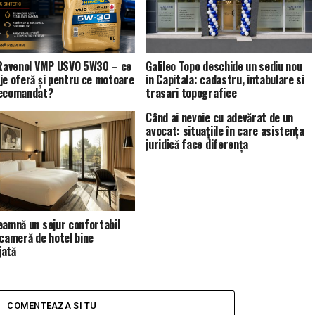
 Ravenol VMP USVO 5W30 – ce
Galileo Topo deschide un sediu nou
je oferă și pentru ce motoare
in Capitala: cadastru, intabulare si
recomandat?
trasari topografice
Când ai nevoie cu adevărat de un
avocat: situațiile în care asistența
juridică face diferența
eamnă un sejur confortabil
 cameră de hotel bine
jată
COMENTEAZA SI TU