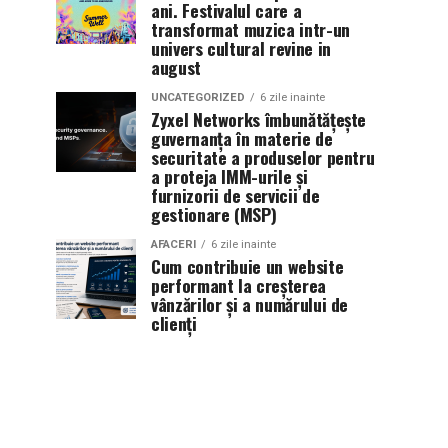
ani. Festivalul care a
transformat muzica intr-un
univers cultural revine in
august
UNCATEGORIZED
6 zile inainte
Zyxel Networks îmbunătățește
guvernanța în materie de
securitate a produselor pentru
a proteja IMM-urile și
furnizorii de servicii de
gestionare (MSP)
AFACERI
6 zile inainte
Cum contribuie un website
performant la creșterea
vânzărilor și a numărului de
clienți