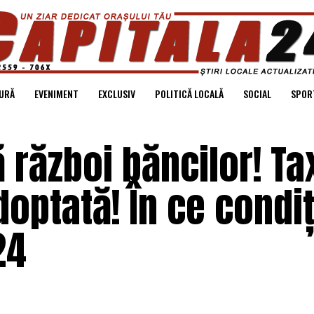
URĂ
EVENIMENT
EXCLUSIV
POLITICĂ LOCALĂ
SOCIAL
SPOR
 război băncilor! Ta
optată! În ce condiț
24