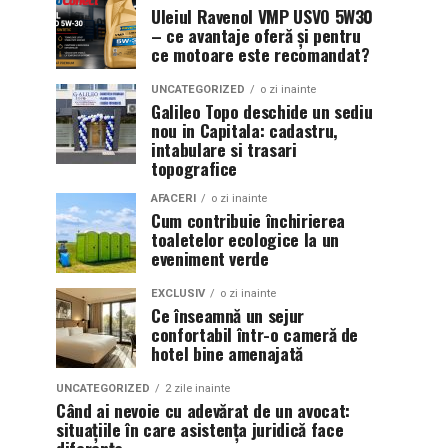
Uleiul Ravenol VMP USVO 5W30
– ce avantaje oferă și pentru
ce motoare este recomandat?
UNCATEGORIZED
o zi inainte
Galileo Topo deschide un sediu
nou in Capitala: cadastru,
intabulare si trasari
topografice
AFACERI
o zi inainte
Cum contribuie închirierea
toaletelor ecologice la un
eveniment verde
EXCLUSIV
o zi inainte
Ce înseamnă un sejur
confortabil într-o cameră de
hotel bine amenajată
UNCATEGORIZED
2 zile inainte
Când ai nevoie cu adevărat de un avocat:
situațiile în care asistența juridică face