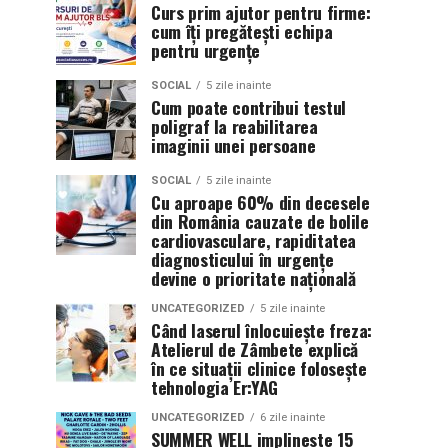
Curs prim ajutor pentru firme:
cum îți pregătești echipa
pentru urgențe
SOCIAL
5 zile inainte
Cum poate contribui testul
poligraf la reabilitarea
imaginii unei persoane
SOCIAL
5 zile inainte
Cu aproape 60% din decesele
din România cauzate de bolile
cardiovasculare, rapiditatea
diagnosticului în urgențe
devine o prioritate națională
UNCATEGORIZED
5 zile inainte
Când laserul înlocuiește freza:
Atelierul de Zâmbete explică
în ce situații clinice folosește
tehnologia Er:YAG
UNCATEGORIZED
6 zile inainte
SUMMER WELL implineste 15