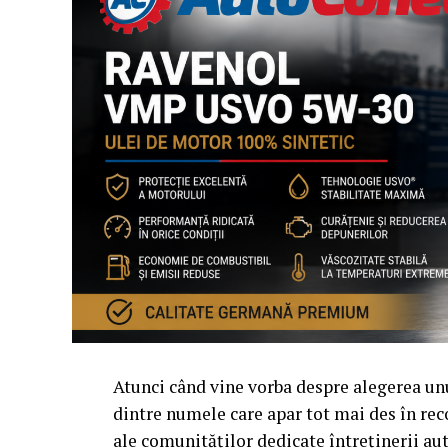
Atunci când vine vorba despre alegerea u
dintre numele care apar tot mai des în rec
ale comunităților dedicate întreținerii a