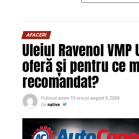
AFACERI
Uleiul Ravenol VMP 
oferă și pentru ce 
recomandat?
Publicat
acum 15 ore
pe
august 5, 2026
De
native