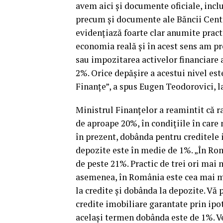
avem aici şi documente oficiale, incl
precum şi documente ale Băncii Cent
evidenţiază foarte clar anumite practi
economia reală şi în acest sens am p
sau impozitarea activelor financiare 
2%. Orice depăşire a acestui nivel est
Finanţe”, a spus Eugen Teodorovici, la
Ministrul Finanţelor a reamintit că 
de aproape 20%, în condiţiile în care
în prezent, dobânda pentru creditele 
depozite este în medie de 1%. „În Ro
de peste 21%. Practic de trei ori ma
asemenea, în România este cea mai mar
la credite şi dobânda la depozite. Vă 
credite imobiliare garantate prin ipot
acelaşi termen dobânda este de 1%. Ve