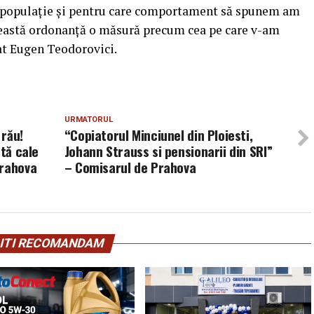
e populaţie şi pentru care comportament să spunem am
eastă ordonanţă o măsură precum cea pe care v-am
at Eugen Teodorovici.
URMATORUL
 rău!
“Copiatorul Minciunel din Ploiesti,
stă cale
Johann Strauss si pensionarii din SRI”
Prahova
– Comisarul de Prahova
ITI RECOMANDAM