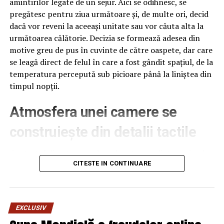
amintirilor legate de un sejur. Aici se odihnesc, se
pregătesc pentru ziua următoare și, de multe ori, decid
dacă vor reveni la aceeași unitate sau vor căuta alta la
următoarea călătorie. Decizia se formează adesea din
motive greu de pus în cuvinte de către oaspete, dar care
se leagă direct de felul în care a fost gândit spațiul, de la
temperatura percepută sub picioare până la liniștea din
timpul nopții.
Atmosfera unei camere se
construiește din detalii tactile
Contactul direct cu pardoseala este una dintre primele
senzații fizice pe care le are un oaspete atunci când
CITESTE IN CONTINUARE
intră desculț în cameră, fie dimineața, fie la revenirea de
pe drum, seara târziu. Textura și moliciunea potrivite,
oferite de
mocheta hotel
, pot schimba radical felul în
EXCLUSIV
care este percepută o cameră, chiar dacă restul