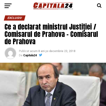
EXCLUSIV
Ce a declarat ministrul Justiției /
Comisarul de Prahova – Comisarul
de Prahova
Publicat
acum 8 ani
pe
decembrie 23, 2018
De
Capitala24