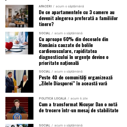
Campaniile de phishing asociate evenimentelor
AFACERI
acum o săptămână
importante profită de interesul public ridicat, de
De ce apartamentele cu 3 camere au
presiunea timpului și de teama utilizatorilor că ar putea
devenit alegerea preferată a familiilor
pierde o ofertă sau o oportunitate. Mesajele care anunță
tinere?
ultimele bilete disponibile, acces limitat la o transmisie
SOCIAL
acum o săptămână
sau câștigarea unui premiu pot determina utilizatorii să
Cu aproape 60% din decesele din
reacționeze înainte de a verifica sursa.
România cauzate de bolile
cardiovasculare, rapiditatea
Turneul se încheie pe 19 iulie, iar specialiștii anticipează
diagnosticului în urgențe devine o
o intensificare a activității frauduloase în perioada
prioritate națională
finalei. Printre cele mai utilizate pretexte se numără
SOCIAL
acum o săptămână
transmisiunile pirat, biletele revândute, pariurile,
Peste 40 de comunități organizează
tombolele, concursurile și falsele oferte de călătorie.
„Zilele Diasporei” în această vară
Pentru a răspunde riscurilor tot mai complexe,
POLITICĂ LOCALĂ
acum 6 zile
cyber_Folks a lansat la finalul lunii iunie robo_Folks,
Cum a transformat Nicușor Dan o notă
primul asistent AI integrat într-un panou de hosting
de trecere într-un mesaj de stabilitate
din România. Acesta poate efectua, la cererea
utilizatorului, un audit al securității site-ului, care
SOCIAL
acum o săptămână