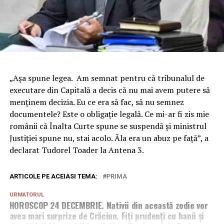
„Aşa spune legea. Am semnat pentru că tribunalul de
executare din Capitală a decis că nu mai avem putere să
menţinem decizia. Eu ce era să fac, să nu semnez
documentele? Este o obligaţie legală. Ce mi-ar fi zis mie
românii că Înalta Curte spune se suspendă şi ministrul
Justiţiei spune nu, stai acolo. Ăla era un abuz pe faţă”, a
declarat Tudorel Toader la Antena 3.
ARTICOLE PE ACEIASI TEMA:
PRIMA
URMATORUL
HOROSCOP 24 DECEMBRIE. Nativii din această zodie vor
avea mari surprize de Crăciun. Fiți prudenți cu banii și