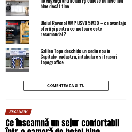
inteligență artificială îți cunosc hainele mai
bine decât tine
Uleiul Ravenol VMP USVO 5W30 – ce avantaje
oferă și pentru ce motoare este
recomandat?
Galileo Topo deschide un sediu nou in
Capitala: cadastru, intabulare si trasari
topografice
COMENTEAZA SI TU
EXCLUSIV
Ce înseamnă un sejur confortabil
într-o cameră de hotel bine