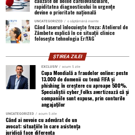
cauzate de bolile cardiovasculare,
introducă parola pe o pagină clonată. În acel moment,
rapiditatea diagnosticului în urgențe
vigilența utilizatorului rămâne prima linie de apărare”,
devine o prioritate națională
explică Horațiu Șimon, Chief Technology Officer
UNCATEGORIZED
o săptămână inainte
cyber_Folks România.
Când laserul înlocuiește freza: Atelierul de
Zâmbete explică în ce situații clinice
folosește tehnologia Er:YAG
Subiectul a fost semnalat și de FBI, care a inclus în
informările din ultima lună amenințările asociate
turneului, de la fraude online și furtul datelor până la
ȘTIREA ZILEI
operațiuni de dezinformare.
EXCLUSIV
acum 5 zile
Cupa Mondială a fraudelor online: peste
Avertismentele publice s-au concentrat în principal
13.000 de domenii cu temă FIFA și
asupra fanilor și infrastructurii orașelor gazdă, însă
phishing în creștere cu aproape 500%.
specialiștii atrag atenția că firmele pot fi afectate
Specialiștii cyber_Folks avertizează că și
inclusiv atunci când nu au nicio legătură directă cu
companiile sunt expuse, prin conturile
industria sportului, turismului sau vânzarea de bilete.
angajaților
UNCATEGORIZED
acum 5 zile
Atacurile sunt mai eficiente în contextul
Când ai nevoie cu adevărat de un
evenimentelor globale
avocat: situațiile în care asistența
juridică face diferența