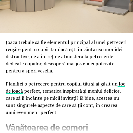
fraude care exploatează încrederea în brand.
astfel încât confortul și estetica să funcționeze
împreună, nu în tensiune una cu cealaltă, pe toată
Directoratul Național de Securitate Cibernetică (DNSC)
durata de viață a amenajării, indiferent de câte sezoane
a avertizat, la rândul său, asupra amenințărilor asociate
trec de la deschiderea propriu-zisă a hotelului.
Cupei Mondiale FIFA 2026, de la site-uri și concursuri
false până la tentative de furt al datelor personale și
financiare. Instituția recomandă verificarea atentă a
Joaca trebuie să fie elementul principal al unei petreceri
sursei mesajelor și raportarea incidentelor la numărul
reușite pentru copii. Iar dacă ești în căutarea unor idei
unic 1911.
distractive, de a întreține atmosfera la petrecerile
dedicate copiilor, descoperă mai jos 6 idei potrivite
Campaniile identificate în ultimele săptămâni folosesc
pentru a spori veselia.
site-uri care imită platformele oficiale FIFA, aplicații
false de streaming, coduri QR malițioase și mesaje care
Planifici o petrecere pentru copilul tău și ai găsit un
loc
promit bilete, rambursări, premii sau acces gratuit la
de joacă
perfect, tematica inspirată și meniul delicios,
meciuri. FBI a emis în luna mai un avertisment privind
care să îi încânte pe micii invitați? Ei bine, acestea nu
site-urile care clonează platforma oficială prin
sunt singurele aspecte de care să ții cont, în crearea
modificări minore ale denumirii domeniului, precum
unui eveniment perfect.
introducerea sau schimbarea unei singure litere, pentru
Vânătoarea de comori
a colecta date personale și bancare.