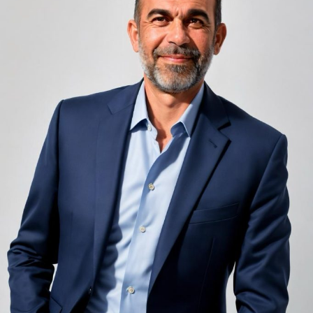
infinit de groși din motive practice și economice.
Zgomotul pașilor din camera de sus sau din coridorul
adiacent rămâne una dintre cele mai frecvente
nemulțumiri semnalate de oaspeți în recenziile online,
chiar și la unități altfel apreciate pentru servicii și
locație. De multe ori, oaspeții nu identifică pardoseala
drept sursa reală a problemei, ci descriu simplu senzația
de spațiu zgomotos sau agitat.
Pardoseala joacă un rol important în absorbția acestor
sunete, mai ales în zonele de trecere frecventă dintre
cameră și baie sau dintre pat și fereastră. Un material cu
proprietăți fonoabsorbante bune reduce transmiterea
zgomotului către camerele vecine și către etajele
inferioare, un aspect esențial mai ales în clădirile mai
vechi, cu structuri care nu au fost proiectate inițial
pentru izolare fonică performantă.