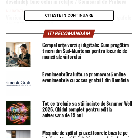
deschideți bine ochii în relație / Comisarul de Prahova
NU RATATI
CITESTE IN CONTINUARE
Viorica Dăncilă a explodat! Cum explică premierul gafele
din 2018 | Capitala24
ITI RECOMANDAM
Competențe verzi și digitale: Cum pregătim
tinerii din Sud-Muntenia pentru locurile de
muncă ale viitorului
EvenimenteGratuite.ro promovează online
evenimentele cu acces gratuit din România
Tot ce trebuie sa stii inainte de Summer Well
2026. Ghidul complet pentru editia
aniversara de 15 ani
Mașinile de spălat și uscătoarele bazate pe