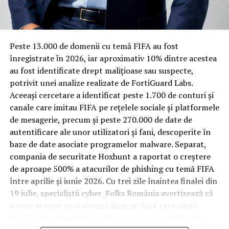
Rotația rapidă a oaspeților cere
materiale rezistente
Spre diferență de o locuință obișnuită, o cameră de hotel
Peste 13.000 de domenii cu temă FIFA au fost
trece printr-un ciclu de utilizare intensă: oaspeți diferiți,
înregistrate ȋn 2026, iar aproximativ 10% dintre acestea
bagaje trase pe roți, curățenie zilnică, uneori mai multe
au fost identificate drept malițioase sau suspecte,
rezervări consecutive în aceeași săptămână. Această
potrivit unei analize realizate de FortiGuard Labs.
frecvență ridicată de utilizare pune presiune reală pe
Aceeași cercetare a identificat peste 1.700 de conturi și
orice suprafață, iar pardoseala este printre primele
canale care imitau FIFA pe rețelele sociale și platformele
elemente afectate vizibil, mai ales în zona din jurul
de mesagerie, precum și peste 270.000 de date de
patului și a ușii de acces.
autentificare ale unor utilizatori și fani, descoperite în
baze de date asociate programelor malware. Separat,
În etapa de renovare sau construcție, administratorii
compania de securitate Hoxhunt a raportat o creștere
care iau în calcul
mocheta trafic intens
pentru zonele
de aproape 500% a atacurilor de phishing cu temă FIFA
cu rotație mare reduc riscul de uzură prematură și de
între aprilie și iunie 2026. Cu trei zile înaintea finalei din
decolorare vizibilă în punctele de trecere frecventă. Este
19 iulie, specialiștii cyber_Folks România avertizează că
o decizie care ține mai puțin de stil și mai mult de
aceste atacuri nu îi vizează doar pe fanii care caută
longevitatea reală a investiției în amenajare, vizibilă abia
bilete sau transmisiuni online, ci și pe companii, prin
după primele sezoane de utilizare intensă.