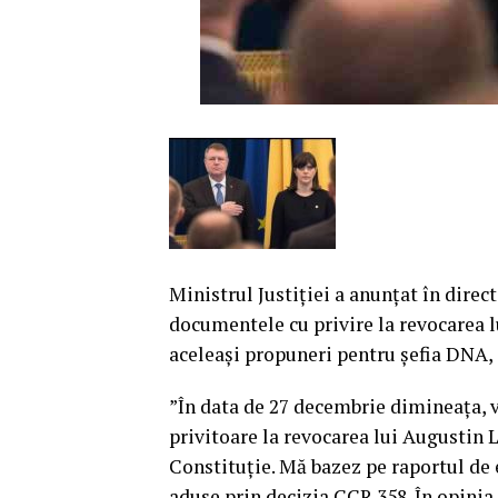
Ministrul Justiţiei a anunţat în direc
documentele cu privire la revocarea l
aceleaşi propuneri pentru şefia DNA,
”În data de 27 decembrie dimineaţa, 
privitoare la revocarea lui Augustin 
Constituţie.
Mă bazez pe raportul de e
aduse prin decizia CCR 358. În opinia