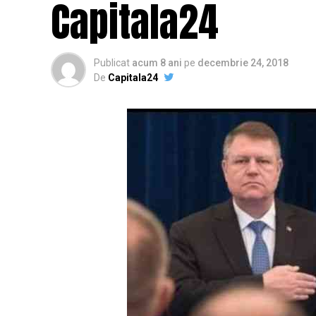
Capitala24
Publicat
acum 8 ani
pe
decembrie 24, 2018
De
Capitala24