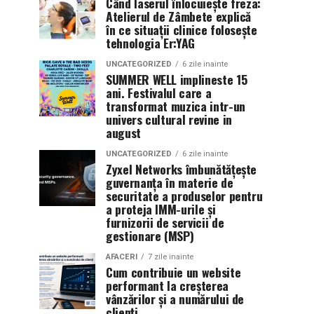
Când laserul înlocuiește freza:
Atelierul de Zâmbete explică
în ce situații clinice folosește
tehnologia Er:YAG
UNCATEGORIZED
6 zile inainte
SUMMER WELL implineste 15
ani. Festivalul care a
transformat muzica intr-un
univers cultural revine in
august
UNCATEGORIZED
6 zile inainte
Zyxel Networks îmbunătățește
guvernanța în materie de
securitate a produselor pentru
a proteja IMM-urile și
furnizorii de servicii de
gestionare (MSP)
AFACERI
7 zile inainte
Cum contribuie un website
performant la creșterea
vânzărilor și a numărului de
clienți