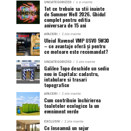
UNCATEGORIZED
o zi inainte
Tot ce trebuie sa stii inainte
de Summer Well 2026. Ghidul
complet pentru editia
aniversara de 15 ani
AFACERI
2 zile inainte
Uleiul Ravenol VMP USVO 5W30
– ce avantaje oferă și pentru
ce motoare este recomandat?
UNCATEGORIZED
2 zile inainte
Galileo Topo deschide un sediu
nou in Capitala: cadastru,
intabulare si trasari
topografice
AFACERI
2 zile inainte
Cum contribuie închirierea
toaletelor ecologice la un
eveniment verde
EXCLUSIV
2 zile inainte
Ce înseamnă un sejur