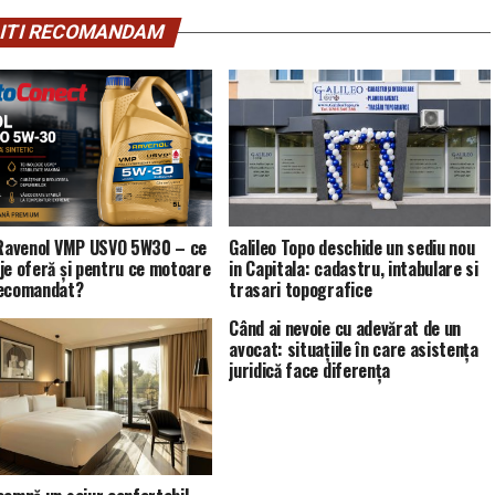
ITI RECOMANDAM
 Ravenol VMP USVO 5W30 – ce
Galileo Topo deschide un sediu nou
je oferă și pentru ce motoare
in Capitala: cadastru, intabulare si
recomandat?
trasari topografice
Când ai nevoie cu adevărat de un
avocat: situațiile în care asistența
juridică face diferența