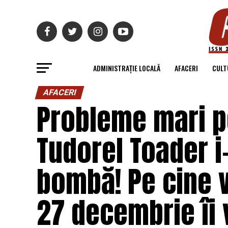
ADMINISTRAȚIE LOCALĂ
AFACERI
CULT
AFACERI
Probleme mari p
Tudorel Toader i
bombă! Pe cine v
27 decembrie îi 