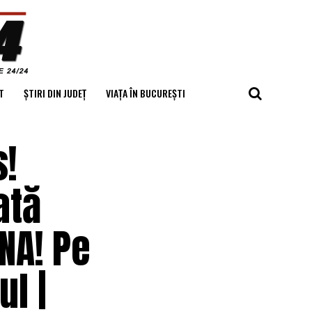
T
ȘTIRI DIN JUDEȚ
VIAȚA ÎN BUCUREȘTI
s!
ată
NA! Pe
l |