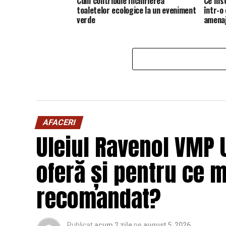
Cum contribuie închirierea
Ce îns
toaletelor ecologice la un eveniment
într-o
verde
amena
AFACERI
Uleiul Ravenol VMP 
oferă și pentru ce 
recomandat?
Publicat
acum 2 zile
pe
august 5, 2026