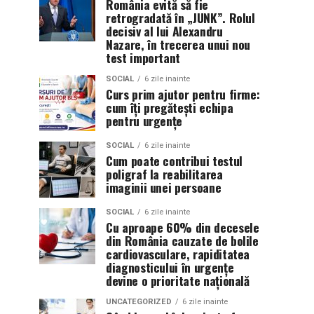
România evită să fie
retrogradată în „JUNK”. Rolul
decisiv al lui Alexandru
Nazare, în trecerea unui nou
test important
SOCIAL
6 zile inainte
Curs prim ajutor pentru firme:
cum îți pregătești echipa
pentru urgențe
SOCIAL
6 zile inainte
Cum poate contribui testul
poligraf la reabilitarea
imaginii unei persoane
SOCIAL
6 zile inainte
Cu aproape 60% din decesele
din România cauzate de bolile
cardiovasculare, rapiditatea
diagnosticului în urgențe
devine o prioritate națională
UNCATEGORIZED
6 zile inainte