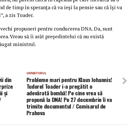
 de timp în speranţa că va ieşi la pensie sau că îşi va
, a zis Toader.
i vechi propuneri pentru conducerea DNA. Da, sunt
rea. Vreau să îi arăt preşedintelui că nu există
dăugat ministrul.
URMATORUL
i din
Probleme mari pentru Klaus Iohannis!
rprize
Tudorel Toader i-a pregătit o
i și
adevărată bombă! Pe cine vrea să
/
propună la DNA! Pe 27 decembrie îi va
trimite documentul / Comisarul de
Prahova