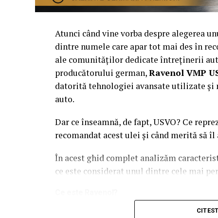
Atunci când vine vorba despre alegerea u
dintre numele care apar tot mai des în rec
ale comunităților dedicate întreținerii a
producătorului german,
Ravenol VMP U
datorită tehnologiei avansate utilizate ș
auto.
Dar ce înseamnă, de fapt, USVO? Ce repr
recomandat acest ulei și când merită să îl
În acest ghid complet analizăm caracteri
ce este considerat unul dintre cele mai pe
Ce este Ravenol?
Ravenol este un producător german de lubri
CITES