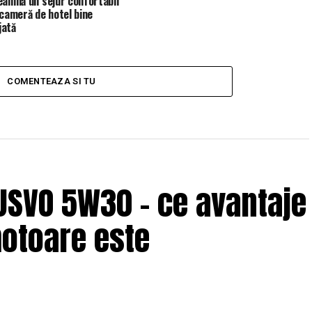
eamnă un sejur confortabil
 cameră de hotel bine
jată
COMENTEAZA SI TU
USVO 5W30 – ce avantaje
motoare este