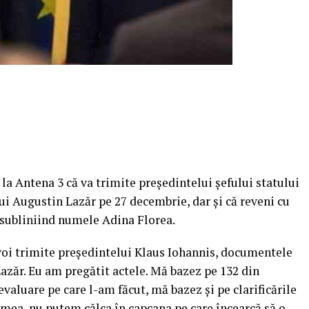
t la Antena 3 că va trimite preşedintelui şefului statului
ui Augustin Lazăr pe 27 decembrie, dar şi că reveni cu
 subliniind numele Adina Florea.
voi trimite preşedintelui Klaus Iohannis, documentele
Lazăr. Eu am pregătit actele. Mă bazez pe 132 din
valuare pe care l-am făcut, mă bazez şi pe clarificările
 mea, nu putem călca în capcana pe care încearcă să o