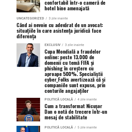
confortabil într-o cameră de
hotel bine amenajată
UNCATEGORIZED
3 zile inainte
Când ai nevoie cu adevărat de un avocat:
situațiile în care asistența juridică face
diferența
EXCLUSIV
3 zile inainte
Cupa Mondială a fraudelor
online: peste 13.000 de
domenii cu temă FIFA și
phishing în creștere cu
aproape 500%. Specialiștii
cyber_Folks avertizează că și
companiile sunt expuse, prin
conturile angajaților
POLITICĂ LOCALĂ
4 zile inainte
Cum a transformat Nicușor
Dan o notă de trecere într-un
mesaj de stabilitate
POLITICĂ LOCALĂ
5 zile inainte