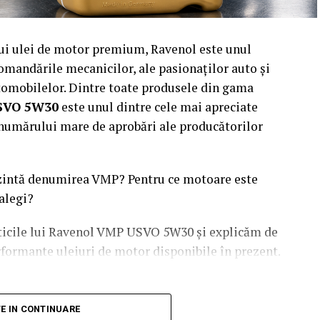
nui ulei de motor premium, Ravenol este unul
omandările mecanicilor, ale pasionaților auto și
utomobilelor. Dintre toate produsele din gama
SVO 5W30
este unul dintre cele mai apreciate
i numărului mare de aprobări ale producătorilor
ezintă denumirea VMP? Pentru ce motoare este
 alegi?
sticile lui Ravenol VMP USVO 5W30 și explicăm de
rformante uleiuri de motor disponibile în prezent.
fianți fondat în anul 1946 și recunoscut la nivel
TE IN CONTINUARE