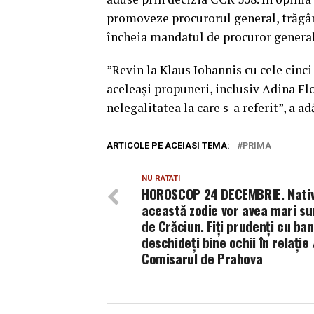
promoveze procurorul general, trăgând
încheia mandatul de procuror general”
”Revin la Klaus Iohannis cu cele cinc
aceleaşi propuneri, inclusiv Adina Flo
nelegalitatea la care s-a referit”, a a
ARTICOLE PE ACEIASI TEMA:
PRIMA
NU RATATI
HOROSCOP 24 DECEMBRIE. Nativi
această zodie vor avea mari su
de Crăciun. Fiți prudenți cu bani
deschideți bine ochii în relație 
Comisarul de Prahova