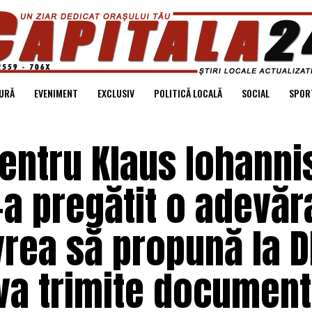
URĂ
EVENIMENT
EXCLUSIV
POLITICĂ LOCALĂ
SOCIAL
SPOR
entru Klaus Iohanni
-a pregătit o adevăr
rea să propună la D
va trimite documentu