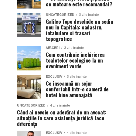
ce motoare este recomandat?
UNCATEGORIZED
3 zile inainte
Galileo Topo deschide un sediu
nou in Capitala: cadastru,
intabulare si trasari
topografice
AFACERI
3 zile inainte
Cum contribuie închirierea
toaletelor ecologice la un
eveniment verde
EXCLUSIV
3 zile inainte
Ce înseamnă un sejur
confortabil într-o cameră de
hotel bine amenajată
UNCATEGORIZED
4 zile inainte
Când ai nevoie cu adevărat de un avocat:
situațiile în care asistența juridică face
diferența
EXCLUSIV
4 zile inainte