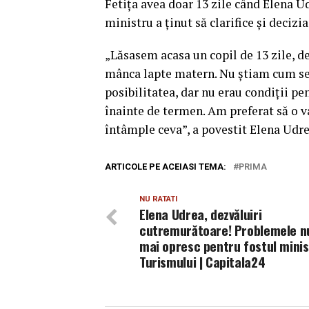
Fetiţa avea doar 13 zile când Elena Ud
ministru a ţinut să clarifice şi decizia
„Lăsasem acasa un copil de 13 zile, de
mânca lapte matern. Nu ştiam cum se
posibilitatea, dar nu erau condiţii pe
înainte de termen. Am preferat să o va
întâmple ceva”, a povestit Elena Udre
ARTICOLE PE ACEIASI TEMA:
PRIMA
NU RATATI
Elena Udrea, dezvăluiri
cutremurătoare! Problemele n
mai opresc pentru fostul minis
Turismului | Capitala24