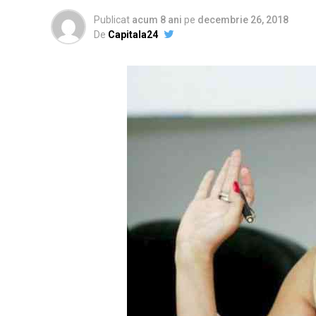
Publicat
acum 8 ani
pe
decembrie 26, 2018
De
Capitala24