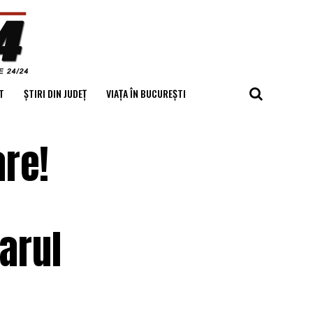
T
ȘTIRI DIN JUDEȚ
VIAȚA ÎN BUCUREȘTI
are!
arul