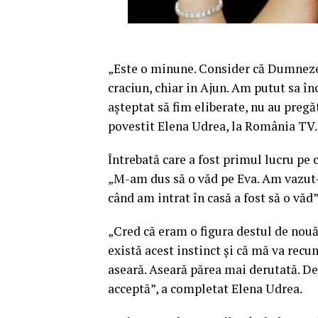
„Este o minune. Consider că Dumnezeu
craciun, chiar in Ajun. Am putut sa î
aşteptat să fim eliberate, nu au pregă
povestit Elena Udrea, la România TV.
Întrebată care a fost primul lucru pe c
„M-am dus să o văd pe Eva.
Am vazut-o
când am intrat în casă a fost să o văd”
„Cred că eram o figura destul de nouă
există acest instinct şi că mă va recu
aseară. Aseară părea mai derutată. De
acceptă”, a completat Elena Udrea.