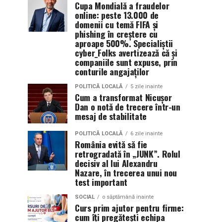
Cupa Mondială a fraudelor
online: peste 13.000 de
domenii cu temă FIFA și
phishing în creștere cu
aproape 500%. Specialiștii
cyber_Folks avertizează că și
companiile sunt expuse, prin
conturile angajaților
POLITICĂ LOCALĂ
5 zile inainte
Cum a transformat Nicușor
Dan o notă de trecere într-un
mesaj de stabilitate
POLITICĂ LOCALĂ
6 zile inainte
România evită să fie
retrogradată în „JUNK”. Rolul
decisiv al lui Alexandru
Nazare, în trecerea unui nou
test important
SOCIAL
o săptămână inainte
Curs prim ajutor pentru firme:
cum îți pregătești echipa