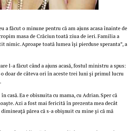
 a făcut o minune pentru că am ajuns acasa înainte de
ncropim masa de Crăciun toată ziua de ieri. Familia a
tit nimic. Aproape toată lumea îşi pierduse speranta”, a
are l-a făcut când a ajuns acasă, fostul ministru a spus:
 doar de câteva ori în aceste trei luni şi primul lucru
.
 în casă. Ea e obisnuita cu mama, cu Adrian. Sper că
noaşte. Azi a fost mai fericită în prezenta mea decât
 dimineaţă părea că s-a obişnuit cu mine şi că mă