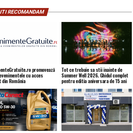
ITI RECOMANDAM
enteGratuite.ro promovează
Tot ce trebuie sa stii inainte de
 evenimentele cu acces
Summer Well 2026. Ghidul complet
t din România
pentru editia aniversara de 15 ani