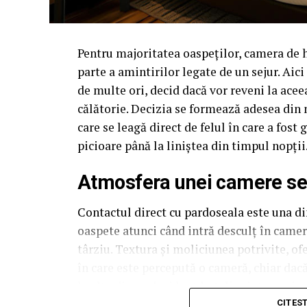
Pentru majoritatea oaspeților, camera de 
parte a amintirilor legate de un sejur. Aic
de multe ori, decid dacă vor reveni la acee
călătorie. Decizia se formează adesea din 
care se leagă direct de felul în care a fos
picioare până la liniștea din timpul nopții
Atmosfera unei camere se c
Contactul direct cu pardoseala este una din
oaspete atunci când intră desculț în cameră
târziu. Textura și moliciunea potrivite, of
în care este percepută o cameră, chiar dac
la alta din același lanț hotelier internațion
CITES