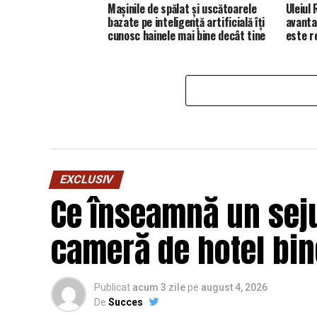
Mașinile de spălat și uscătoarele
Uleiul
bazate pe inteligență artificială îți
avanta
cunosc hainele mai bine decât tine
este 
EXCLUSIV
Ce înseamnă un seju
cameră de hotel bi
Publicat
acum 3 zile
pe
august 4, 2026
De
Succes