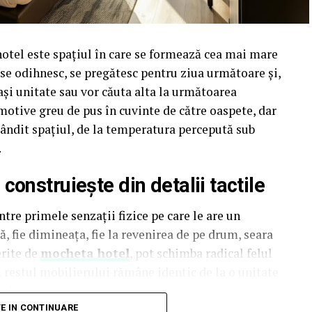
hotel este spațiul în care se formează cea mai mare
i se odihnesc, se pregătesc pentru ziua următoare și,
ași unitate sau vor căuta alta la următoarea
motive greu de pus în cuvinte de către oaspete, dar
t gândit spațiul, de la temperatura percepută sub
.
onstruiește din detalii tactile
tre primele senzații fizice pe care le are un
, fie dimineața, fie la revenirea de pe drum, seara
erite de
mocheta hotel
, pot schimba radical felul
ă restul mobilierului rămâne identic de la o unitate
al.
TE IN CONTINUARE