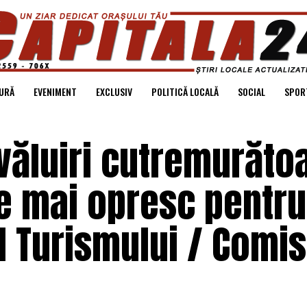
URĂ
EVENIMENT
EXCLUSIV
POLITICĂ LOCALĂ
SOCIAL
SPOR
văluiri cutremurăto
e mai opresc pentru
al Turismului / Comis