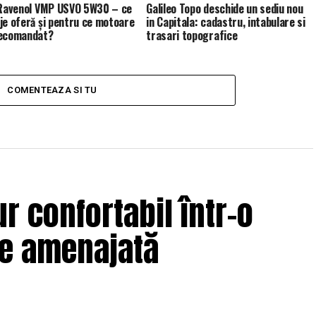
 Ravenol VMP USVO 5W30 – ce
Galileo Topo deschide un sediu nou
je oferă și pentru ce motoare
in Capitala: cadastru, intabulare si
recomandat?
trasari topografice
COMENTEAZA SI TU
r confortabil într-o
ne amenajată