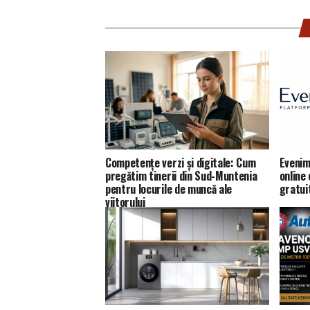
Competențe verzi și digitale: Cum
Evenim
pregătim tinerii din Sud-Muntenia
online
pentru locurile de muncă ale
gratui
viitorului