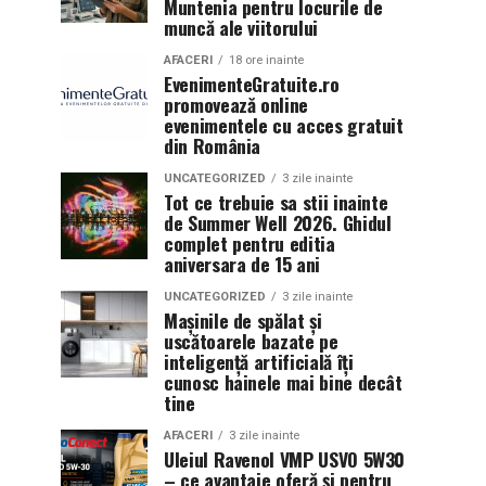
Muntenia pentru locurile de
muncă ale viitorului
AFACERI
18 ore inainte
EvenimenteGratuite.ro
promovează online
evenimentele cu acces gratuit
din România
UNCATEGORIZED
3 zile inainte
Tot ce trebuie sa stii inainte
de Summer Well 2026. Ghidul
complet pentru editia
aniversara de 15 ani
UNCATEGORIZED
3 zile inainte
Mașinile de spălat și
uscătoarele bazate pe
inteligență artificială îți
cunosc hainele mai bine decât
tine
AFACERI
3 zile inainte
Uleiul Ravenol VMP USVO 5W30
– ce avantaje oferă și pentru