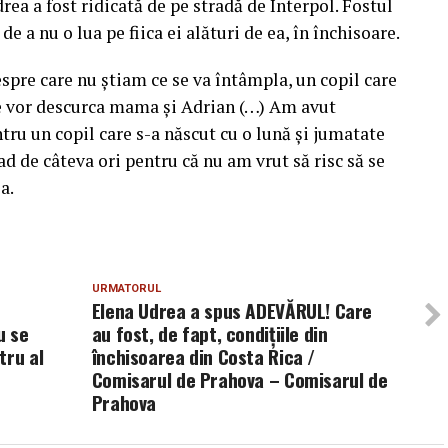
rea a fost ridicată de pe stradă de Interpol. Fostul
 de a nu o lua pe fiica ei alături de ea, în închisoare.
spre care nu ştiam ce se va întâmpla, un copil care
 vor descurca mama şi Adrian (…) Am avut
ntru un copil care s-a născut cu o lună şi jumatate
d de câteva ori pentru că nu am vrut să risc să se
a.
URMATORUL
Elena Udrea a spus ADEVĂRUL! Care
u se
au fost, de fapt, condițiile din
tru al
închisoarea din Costa Rica /
Comisarul de Prahova – Comisarul de
Prahova