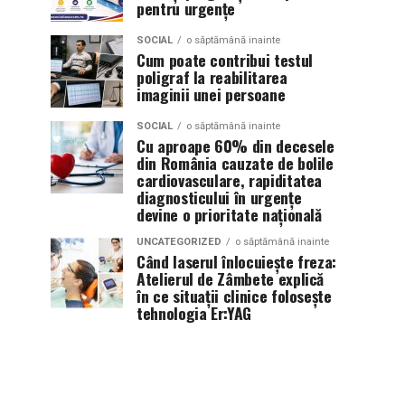
pentru urgențe
SOCIAL
o săptămână inainte
Cum poate contribui testul
poligraf la reabilitarea
imaginii unei persoane
SOCIAL
o săptămână inainte
Cu aproape 60% din decesele
din România cauzate de bolile
cardiovasculare, rapiditatea
diagnosticului în urgențe
devine o prioritate națională
UNCATEGORIZED
o săptămână inainte
Când laserul înlocuiește freza:
Atelierul de Zâmbete explică
în ce situații clinice folosește
tehnologia Er:YAG