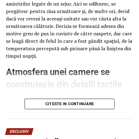
amintirilor legate de un sejur. Aici se odihnesc, se
pregătesc pentru ziua următoare și, de multe ori, decid
dacă vor reveni la aceeași unitate sau vor căuta alta la
următoarea călătorie. Decizia se formează adesea din
motive greu de pus în cuvinte de către oaspete, dar care
se leagă direct de felul în care a fost gândit spațiul, de la
temperatura percepută sub picioare până la liniștea din
timpul nopții.
Atmosfera unei camere se
construiește din detalii tactile
Contactul direct cu pardoseala este una dintre primele
senzații fizice pe care le are un oaspete atunci când
CITESTE IN CONTINUARE
intră desculț în cameră, fie dimineața, fie la revenirea de
pe drum, seara târziu. Textura și moliciunea potrivite,
oferite de
mocheta hotel
, pot schimba radical felul în
EXCLUSIV
care este percepută o cameră, chiar dacă restul