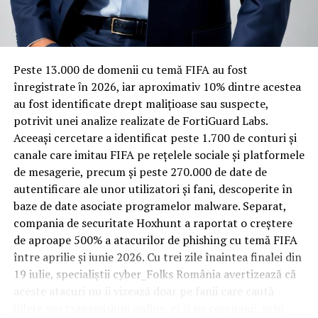
Rotația rapidă a oaspeților cere
materiale rezistente
Spre diferență de o locuință obișnuită, o cameră de hotel
Peste 13.000 de domenii cu temă FIFA au fost
trece printr-un ciclu de utilizare intensă: oaspeți diferiți,
înregistrate ȋn 2026, iar aproximativ 10% dintre acestea
bagaje trase pe roți, curățenie zilnică, uneori mai multe
au fost identificate drept malițioase sau suspecte,
rezervări consecutive în aceeași săptămână. Această
potrivit unei analize realizate de FortiGuard Labs.
frecvență ridicată de utilizare pune presiune reală pe
Aceeași cercetare a identificat peste 1.700 de conturi și
orice suprafață, iar pardoseala este printre primele
canale care imitau FIFA pe rețelele sociale și platformele
elemente afectate vizibil, mai ales în zona din jurul
de mesagerie, precum și peste 270.000 de date de
patului și a ușii de acces.
autentificare ale unor utilizatori și fani, descoperite în
baze de date asociate programelor malware. Separat,
În etapa de renovare sau construcție, administratorii
compania de securitate Hoxhunt a raportat o creștere
care iau în calcul
mocheta trafic intens
pentru zonele
de aproape 500% a atacurilor de phishing cu temă FIFA
cu rotație mare reduc riscul de uzură prematură și de
între aprilie și iunie 2026. Cu trei zile înaintea finalei din
decolorare vizibilă în punctele de trecere frecventă. Este
19 iulie, specialiștii cyber_Folks România avertizează că
o decizie care ține mai puțin de stil și mai mult de
aceste atacuri nu îi vizează doar pe fanii care caută
longevitatea reală a investiției în amenajare, vizibilă abia
bilete sau transmisiuni online, ci și pe companii, prin