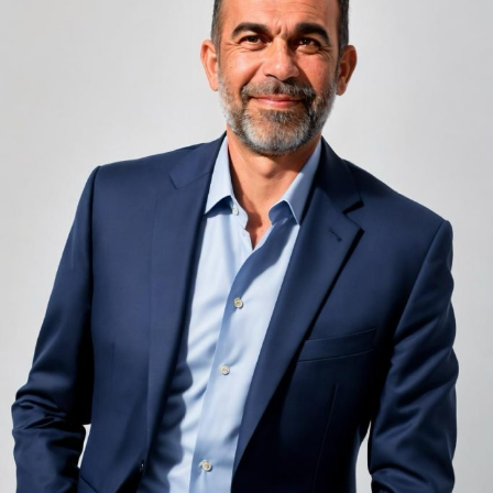
unele de altele, separate de pereți care nu pot fi făcuți
infinit de groși din motive practice și economice.
Zgomotul pașilor din camera de sus sau din coridorul
adiacent rămâne una dintre cele mai frecvente
nemulțumiri semnalate de oaspeți în recenziile online,
chiar și la unități altfel apreciate pentru servicii și
locație. De multe ori, oaspeții nu identifică pardoseala
drept sursa reală a problemei, ci descriu simplu senzația
de spațiu zgomotos sau agitat.
Pardoseala joacă un rol important în absorbția acestor
sunete, mai ales în zonele de trecere frecventă dintre
cameră și baie sau dintre pat și fereastră. Un material cu
proprietăți fonoabsorbante bune reduce transmiterea
zgomotului către camerele vecine și către etajele
inferioare, un aspect esențial mai ales în clădirile mai
vechi, cu structuri care nu au fost proiectate inițial
pentru izolare fonică performantă.