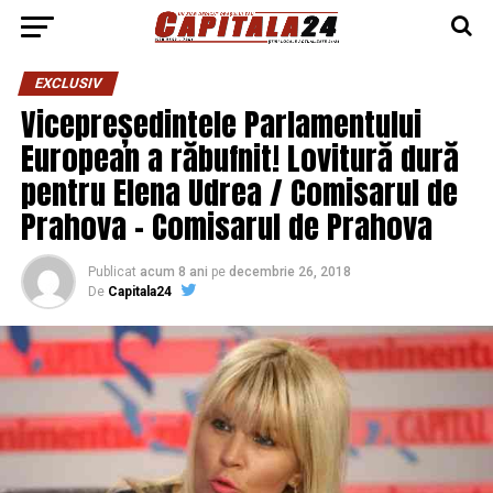
EXCLUSIV
Vicepreședintele Parlamentului
European a răbufnit! Lovitură dură
pentru Elena Udrea / Comisarul de
Prahova – Comisarul de Prahova
Publicat
acum 8 ani
pe
decembrie 26, 2018
De
Capitala24