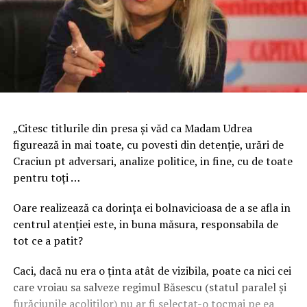
„Citesc titlurile din presa şi văd ca Madam Udrea
figurează in mai toate, cu povesti din detenţie, urări de
Craciun pt adversari, analize politice, in fine, cu de toate
pentru toţi …
Oare realizează ca dorinţa ei bolnavicioasa de a se afla in
centrul atenţiei este, in buna măsura, responsabila de
tot ce a patit?
Caci, dacă nu era o ţinta atât de vizibila, poate ca nici cei
care vroiau sa salveze regimul Băsescu (statul paralel şi
furăciunile acoliţilor) nu ar fi selectat-o tocmai pe ea