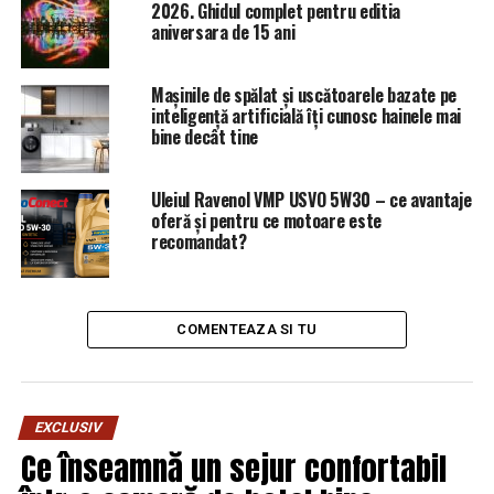
Ucraina, anunț oficial despre conflictul cu Rusia!
2026. Ghidul complet pentru editia
Tensiuni puternice la granițele României | Capitala24
aniversara de 15 ani
NU RATATI
Avocatul Elenei Udrea a făcut marele anunț! Ce se va
Mașinile de spălat și uscătoarele bazate pe
întâmpla cu condamnarea în Dosarul Gala Bute /
inteligență artificială îți cunosc hainele mai
Comisarul de Prahova – Comisarul de Prahova
bine decât tine
Uleiul Ravenol VMP USVO 5W30 – ce avantaje
oferă și pentru ce motoare este
recomandat?
COMENTEAZA SI TU
EXCLUSIV
Ce înseamnă un sejur confortabil