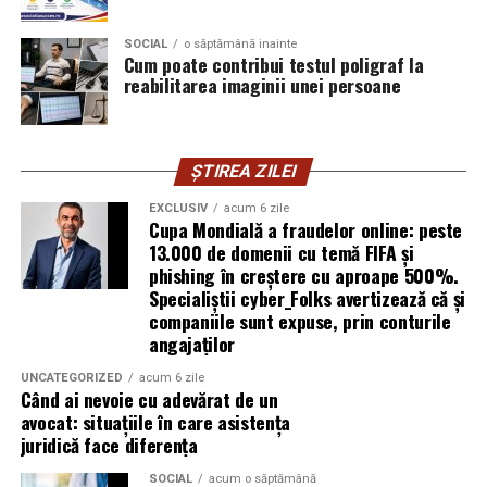
introducă parola pe o pagină clonată. În acel moment,
SOCIAL
o săptămână inainte
vigilența utilizatorului rămâne prima linie de apărare”,
Cum poate contribui testul poligraf la
explică Horațiu Șimon, Chief Technology Officer
reabilitarea imaginii unei persoane
cyber_Folks România.
Subiectul a fost semnalat și de FBI, care a inclus în
ȘTIREA ZILEI
informările din ultima lună amenințările asociate
turneului, de la fraude online și furtul datelor până la
EXCLUSIV
acum 6 zile
Cupa Mondială a fraudelor online: peste
operațiuni de dezinformare.
13.000 de domenii cu temă FIFA și
phishing în creștere cu aproape 500%.
Avertismentele publice s-au concentrat în principal
Specialiștii cyber_Folks avertizează că și
asupra fanilor și infrastructurii orașelor gazdă, însă
companiile sunt expuse, prin conturile
specialiștii atrag atenția că firmele pot fi afectate
angajaților
inclusiv atunci când nu au nicio legătură directă cu
industria sportului, turismului sau vânzarea de bilete.
UNCATEGORIZED
acum 6 zile
Când ai nevoie cu adevărat de un
avocat: situațiile în care asistența
Atacurile sunt mai eficiente în contextul
juridică face diferența
evenimentelor globale
SOCIAL
acum o săptămână