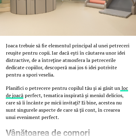
fraude care exploatează încrederea în brand.
astfel încât confortul și estetica să funcționeze
împreună, nu în tensiune una cu cealaltă, pe toată
Directoratul Național de Securitate Cibernetică (DNSC)
durata de viață a amenajării, indiferent de câte sezoane
a avertizat, la rândul său, asupra amenințărilor asociate
trec de la deschiderea propriu-zisă a hotelului.
Cupei Mondiale FIFA 2026, de la site-uri și concursuri
false până la tentative de furt al datelor personale și
financiare. Instituția recomandă verificarea atentă a
Joaca trebuie să fie elementul principal al unei petreceri
sursei mesajelor și raportarea incidentelor la numărul
reușite pentru copii. Iar dacă ești în căutarea unor idei
unic 1911.
distractive, de a întreține atmosfera la petrecerile
dedicate copiilor, descoperă mai jos 6 idei potrivite
Campaniile identificate în ultimele săptămâni folosesc
pentru a spori veselia.
site-uri care imită platformele oficiale FIFA, aplicații
false de streaming, coduri QR malițioase și mesaje care
Planifici o petrecere pentru copilul tău și ai găsit un
loc
promit bilete, rambursări, premii sau acces gratuit la
de joacă
perfect, tematica inspirată și meniul delicios,
meciuri. FBI a emis în luna mai un avertisment privind
care să îi încânte pe micii invitați? Ei bine, acestea nu
site-urile care clonează platforma oficială prin
sunt singurele aspecte de care să ții cont, în crearea
modificări minore ale denumirii domeniului, precum
unui eveniment perfect.
introducerea sau schimbarea unei singure litere, pentru
Vânătoarea de comori
a colecta date personale și bancare.