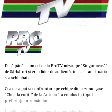
Dacă până acum cei de la ProTV mizau pe “Singur acasă”
de Sărbători şi erau lider de audienţă, în acest an situaţia
s-a schimbat.
Cea de-a patra confruntare pe echipe din sezonul şase
”Chefi la cuţite” de la Antena 1 a condus în topul
preferinţelor românilor.
În ediţia de Crăciun, show-ul a fost lider de piaţă pe