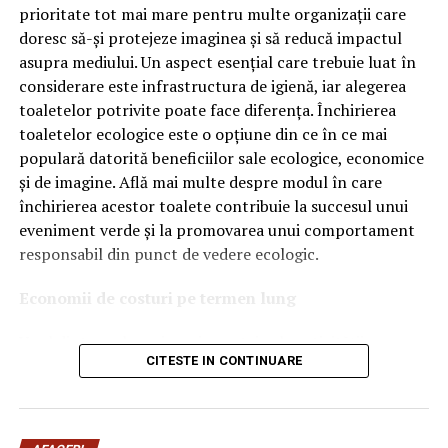
OEM.
prioritate tot mai mare pentru multe organizații care
doresc să-și protejeze imaginea și să reducă impactul
Ce înseamnă Ravenol VMP?
asupra mediului. Un aspect esențial care trebuie luat în
considerare este infrastructura de igienă, iar alegerea
Denumirea
VMP
identifică o gamă de uleiuri dezvoltate
toaletelor potrivite poate face diferența. Închirierea
pentru motoare moderne care necesită performanțe
toaletelor ecologice este o opțiune din ce în ce mai
ridicate și compatibilitate cu numeroase specificații ale
populară datorită beneficiilor sale ecologice, economice
constructorilor auto.
și de imagine. Află mai multe despre modul în care
Acest produs este destinat în special motoarelor
închirierea acestor toalete contribuie la succesul unui
moderne pe benzină și diesel, inclusiv celor echipate cu:
eveniment verde și la promovarea unui comportament
responsabil din punct de vedere ecologic.
turbocompresor;
Economii de costuri pe termen lung
filtru de particule DPF;
Unul dintre cele mai mari avantaje ale activității
catalizatoare moderne;
CITESTE IN CONTINUARE
de
închiriere toalete ecologice
este economia de costuri.
sisteme Start-Stop.
Deși există un cost inițial pentru închirierea acestora, pe
termen lung, aceasta este o opțiune mai rentabilă decât
Ce înseamnă USVO?
construirea unei infrastructuri permanente de toalete.