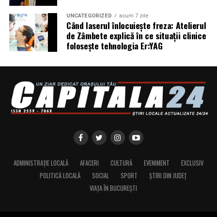
protejarea turbinei;
UNCATEGORIZED
acum 7 zile
Când laserul înlocuiește freza: Atelierul
compatibilitate cu numeroase aprobări OEM;
de Zâmbete explică în ce situații clinice
performanțe foarte bune la pornirea la rece;
folosește tehnologia Er:YAG
compatibilitate cu motoarele moderne diesel și
benzină.
Ravenol VMP USVO 5W30 vs alte uleiuri 5W30
Mulți șoferi compară acest produs cu alte uleiuri
premium.
Diferențele apar în special la:
tehnologia utilizată;
ADMINISTRAȚIE LOCALĂ
AFACERI
CULTURĂ
EVENIMENT
EXCLUSIV
POLITICĂ LOCALĂ
SOCIAL
SPORT
ȘTIRI DIN JUDEȚ
aprobările OEM;
VIAȚA ÎN BUCUREȘTI
stabilitatea vâscozității;
rezistența la temperaturi ridicate;