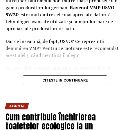
întreținerii automobilelor. Dintre toate produsele din
gama producătorului german,
Ravenol VMP USVO
5W30
este unul dintre cele mai apreciate datorită
tehnologiei avansate utilizate și numărului mare de
aprobări ale producătorilor auto.
Dar ce înseamnă, de fapt, USVO? Ce reprezintă
denumirea VMP? Pentru ce motoare este recomandat
acest ulei și când merită să îl alegi?
În acest ghid complet analizăm caracteristicile lui
Ravenol VMP USVO 5W30 și explicăm de ce este
CITESTE IN CONTINUARE
considerat unul dintre cele mai performante uleiuri de
motor disponibile în prezent.
Ce este Ravenol?
AFACERI
Ravenol este un producător german de lubrifianți
Cum contribuie închirierea
fondat în anul 1946 și recunoscut la nivel internațional
toaletelor ecologice la un
pentru dezvoltarea de
uleiuri de motor premium
.