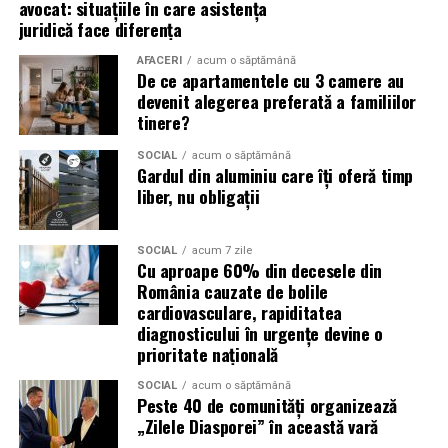
avocat: situațiile în care asistența
(Advertorial)
juridică face diferența
reducerea acumulării de reziduuri;
AFACERI
acum o săptămână
De ce apartamentele cu 3 camere au
protejarea filtrului de particule;
devenit alegerea preferată a familiilor
funcționarea eficientă a sistemului antipoluare.
tinere?
Acest aspect este esențial pentru reducerea riscului
SOCIAL
acum o săptămână
Gardul din aluminiu care îți oferă timp
unor reparații costisitoare.
liber, nu obligații
Avantajele Ravenol VMP USVO 5W30
Printre cele mai importante avantaje se numără:
SOCIAL
acum 7 zile
Cu aproape 60% din decesele din
România cauzate de bolile
tehnologie USVO;
cardiovasculare, rapiditatea
diagnosticului în urgențe devine o
stabilitate termică ridicată;
prioritate națională
rezistență la oxidare;
SOCIAL
acum o săptămână
protecție împotriva uzurii;
Peste 40 de comunități organizează
„Zilele Diasporei” în această vară
reducerea depunerilor;