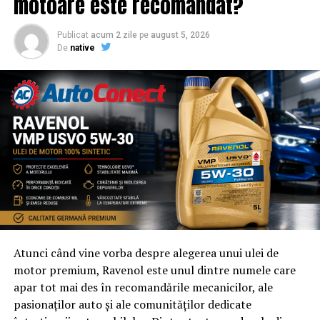
motoare este recomandat?
Publicat
acum 2 zile
pe
august 5, 2026
De
native
Atunci când vine vorba despre alegerea unui ulei de
motor premium, Ravenol este unul dintre numele care
apar tot mai des în recomandările mecanicilor, ale
pasionaților auto și ale comunităților dedicate