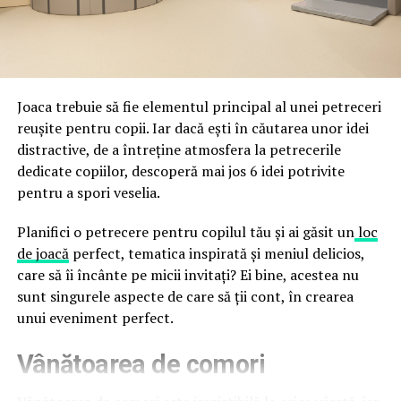
împreună, nu în tensiune una cu cealaltă, pe toată
Directoratul Național de Securitate Cibernetică (DNSC)
durata de viață a amenajării, indiferent de câte sezoane
a avertizat, la rândul său, asupra amenințărilor asociate
trec de la deschiderea propriu-zisă a hotelului.
Cupei Mondiale FIFA 2026, de la site-uri și concursuri
false până la tentative de furt al datelor personale și
financiare. Instituția recomandă verificarea atentă a
Joaca trebuie să fie elementul principal al unei petreceri
sursei mesajelor și raportarea incidentelor la numărul
reușite pentru copii. Iar dacă ești în căutarea unor idei
unic 1911.
distractive, de a întreține atmosfera la petrecerile
dedicate copiilor, descoperă mai jos 6 idei potrivite
Campaniile identificate în ultimele săptămâni folosesc
pentru a spori veselia.
site-uri care imită platformele oficiale FIFA, aplicații
false de streaming, coduri QR malițioase și mesaje care
Planifici o petrecere pentru copilul tău și ai găsit un
loc
promit bilete, rambursări, premii sau acces gratuit la
de joacă
perfect, tematica inspirată și meniul delicios,
meciuri. FBI a emis în luna mai un avertisment privind
care să îi încânte pe micii invitați? Ei bine, acestea nu
site-urile care clonează platforma oficială prin
sunt singurele aspecte de care să ții cont, în crearea
modificări minore ale denumirii domeniului, precum
unui eveniment perfect.
introducerea sau schimbarea unei singure litere, pentru
Vânătoarea de comori
a colecta date personale și bancare.
Un singur grup de atacatori, denumit „Ghost Stadium”