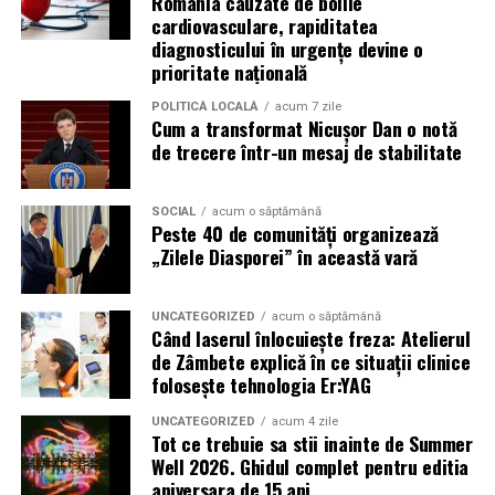
România cauzate de bolile
importante profită de interesul public ridicat, de
cardiovasculare, rapiditatea
presiunea timpului și de teama utilizatorilor că ar putea
diagnosticului în urgențe devine o
pierde o ofertă sau o oportunitate. Mesajele care anunță
prioritate națională
ultimele bilete disponibile, acces limitat la o transmisie
POLITICĂ LOCALĂ
acum 7 zile
sau câștigarea unui premiu pot determina utilizatorii să
Cum a transformat Nicușor Dan o notă
reacționeze înainte de a verifica sursa.
de trecere într-un mesaj de stabilitate
Turneul se încheie pe 19 iulie, iar specialiștii anticipează
o intensificare a activității frauduloase în perioada
SOCIAL
acum o săptămână
Peste 40 de comunități organizează
finalei. Printre cele mai utilizate pretexte se numără
„Zilele Diasporei” în această vară
transmisiunile pirat, biletele revândute, pariurile,
tombolele, concursurile și falsele oferte de călătorie.
UNCATEGORIZED
acum o săptămână
Când laserul înlocuiește freza: Atelierul
Pentru a răspunde riscurilor tot mai complexe,
de Zâmbete explică în ce situații clinice
cyber_Folks a lansat la finalul lunii iunie robo_Folks,
folosește tehnologia Er:YAG
primul asistent AI integrat într-un panou de hosting
din România. Acesta poate efectua, la cererea
UNCATEGORIZED
acum 4 zile
Tot ce trebuie sa stii inainte de Summer
utilizatorului, un audit al securității site-ului, care
Well 2026. Ghidul complet pentru editia
include verificarea certificatelor SSL, a configurărilor
aniversara de 15 ani