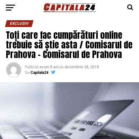
EXCLUSIV
Toți care fac cumpărături online
trebuie să știe asta / Comisarul de
Prahova – Comisarul de Prahova
Publicat
acum 8 ani
pe
decembrie 28, 2018
De
Capitala24