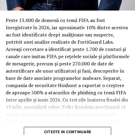
materiale rezistente
Spre diferență de o locuință obișnuită, o cameră de hotel
Peste 13.000 de domenii cu temă FIFA au fost
trece printr-un ciclu de utilizare intensă: oaspeți diferiți,
înregistrate ȋn 2026, iar aproximativ 10% dintre acestea
bagaje trase pe roți, curățenie zilnică, uneori mai multe
au fost identificate drept malițioase sau suspecte,
rezervări consecutive în aceeași săptămână. Această
potrivit unei analize realizate de FortiGuard Labs.
frecvență ridicată de utilizare pune presiune reală pe
Aceeași cercetare a identificat peste 1.700 de conturi și
orice suprafață, iar pardoseala este printre primele
canale care imitau FIFA pe rețelele sociale și platformele
elemente afectate vizibil, mai ales în zona din jurul
de mesagerie, precum și peste 270.000 de date de
patului și a ușii de acces.
autentificare ale unor utilizatori și fani, descoperite în
baze de date asociate programelor malware. Separat,
În etapa de renovare sau construcție, administratorii
compania de securitate Hoxhunt a raportat o creștere
care iau în calcul
mocheta trafic intens
pentru zonele
de aproape 500% a atacurilor de phishing cu temă FIFA
cu rotație mare reduc riscul de uzură prematură și de
între aprilie și iunie 2026. Cu trei zile înaintea finalei din
decolorare vizibilă în punctele de trecere frecventă. Este
19 iulie, specialiștii cyber_Folks România avertizează că
o decizie care ține mai puțin de stil și mai mult de
aceste atacuri nu îi vizează doar pe fanii care caută
longevitatea reală a investiției în amenajare, vizibilă abia
bilete sau transmisiuni online, ci și pe companii, prin
după primele sezoane de utilizare intensă.
conturile, dispozitivele și infrastructura digitală
CITESTE IN CONTINUARE