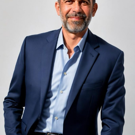
Zgomotul pașilor din camera de sus sau din coridorul
adiacent rămâne una dintre cele mai frecvente
nemulțumiri semnalate de oaspeți în recenziile online,
chiar și la unități altfel apreciate pentru servicii și
locație. De multe ori, oaspeții nu identifică pardoseala
drept sursa reală a problemei, ci descriu simplu senzația
de spațiu zgomotos sau agitat.
Pardoseala joacă un rol important în absorbția acestor
sunete, mai ales în zonele de trecere frecventă dintre
cameră și baie sau dintre pat și fereastră. Un material cu
proprietăți fonoabsorbante bune reduce transmiterea
zgomotului către camerele vecine și către etajele
inferioare, un aspect esențial mai ales în clădirile mai
vechi, cu structuri care nu au fost proiectate inițial
pentru izolare fonică performantă.
Rotația rapidă a oaspeților cere