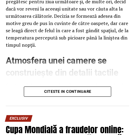
pregătesc pentru ziua următoare și, de multe ori, decid
dacă vor reveni la aceeași unitate sau vor căuta alta la
următoarea călătorie. Decizia se formează adesea din
motive greu de pus în cuvinte de către oaspete, dar care
se leagă direct de felul în care a fost gândit spațiul, de la
temperatura percepută sub picioare până la liniștea din
timpul nopții.
Atmosfera unei camere se
construiește din detalii tactile
Contactul direct cu pardoseala este una dintre primele
senzații fizice pe care le are un oaspete atunci când
CITESTE IN CONTINUARE
intră desculț în cameră, fie dimineața, fie la revenirea de
pe drum, seara târziu. Textura și moliciunea potrivite,
oferite de
mocheta hotel
, pot schimba radical felul în
EXCLUSIV
care este percepută o cameră, chiar dacă restul
Cupa Mondială a fraudelor online:
mobilierului rămâne identic de la o unitate la alta din