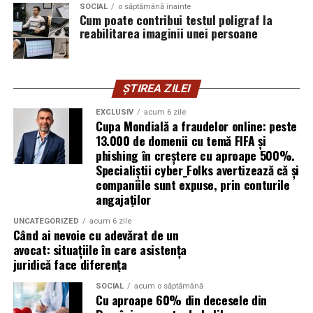
SOCIAL
o săptămână inainte
vigilența utilizatorului rămâne prima linie de apărare”,
Cum poate contribui testul poligraf la
explică Horațiu Șimon, Chief Technology Officer
reabilitarea imaginii unei persoane
cyber_Folks România.
Subiectul a fost semnalat și de FBI, care a inclus în
ȘTIREA ZILEI
informările din ultima lună amenințările asociate
turneului, de la fraude online și furtul datelor până la
EXCLUSIV
acum 6 zile
Cupa Mondială a fraudelor online: peste
operațiuni de dezinformare.
13.000 de domenii cu temă FIFA și
phishing în creștere cu aproape 500%.
Avertismentele publice s-au concentrat în principal
Specialiștii cyber_Folks avertizează că și
asupra fanilor și infrastructurii orașelor gazdă, însă
companiile sunt expuse, prin conturile
specialiștii atrag atenția că firmele pot fi afectate
angajaților
inclusiv atunci când nu au nicio legătură directă cu
industria sportului, turismului sau vânzarea de bilete.
UNCATEGORIZED
acum 6 zile
Când ai nevoie cu adevărat de un
avocat: situațiile în care asistența
Atacurile sunt mai eficiente în contextul
juridică face diferența
evenimentelor globale
SOCIAL
acum o săptămână
Cu aproape 60% din decesele din
Campaniile de phishing asociate evenimentelor