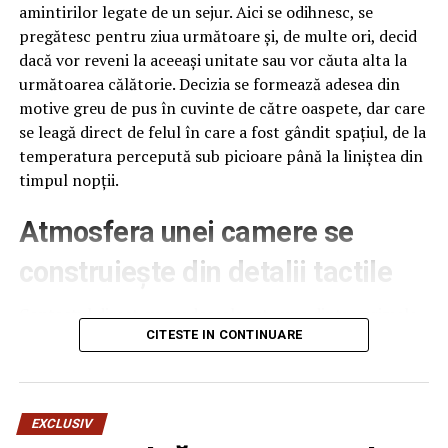
amintirilor legate de un sejur. Aici se odihnesc, se
Eugen Teodorovici a făcut marele anunț! Ce se întâmplă
pregătesc pentru ziua următoare și, de multe ori, decid
cu prețurile carburanților | Capitala24
dacă vor reveni la aceeași unitate sau vor căuta alta la
următoarea călătorie. Decizia se formează adesea din
motive greu de pus în cuvinte de către oaspete, dar care
se leagă direct de felul în care a fost gândit spațiul, de la
temperatura percepută sub picioare până la liniștea din
timpul nopții.
Atmosfera unei camere se
construiește din detalii tactile
Contactul direct cu pardoseala este una dintre primele
senzații fizice pe care le are un oaspete atunci când
CITESTE IN CONTINUARE
intră desculț în cameră, fie dimineața, fie la revenirea de
pe drum, seara târziu. Textura și moliciunea potrivite,
oferite de
mocheta hotel
, pot schimba radical felul în
EXCLUSIV
care este percepută o cameră, chiar dacă restul