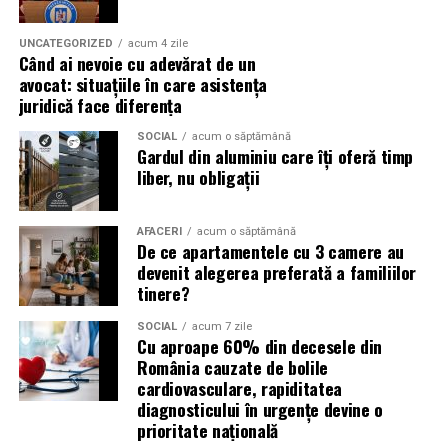
Campaniile de phishing asociate evenimentelor
importante profită de interesul public ridicat, de
UNCATEGORIZED
acum 4 zile
Când ai nevoie cu adevărat de un
presiunea timpului și de teama utilizatorilor că ar putea
avocat: situațiile în care asistența
pierde o ofertă sau o oportunitate. Mesajele care anunță
juridică face diferența
ultimele bilete disponibile, acces limitat la o transmisie
sau câștigarea unui premiu pot determina utilizatorii să
SOCIAL
acum o săptămână
Gardul din aluminiu care îți oferă timp
reacționeze înainte de a verifica sursa.
liber, nu obligații
Turneul se încheie pe 19 iulie, iar specialiștii anticipează
o intensificare a activității frauduloase în perioada
AFACERI
acum o săptămână
De ce apartamentele cu 3 camere au
finalei. Printre cele mai utilizate pretexte se numără
devenit alegerea preferată a familiilor
transmisiunile pirat, biletele revândute, pariurile,
tinere?
tombolele, concursurile și falsele oferte de călătorie.
SOCIAL
acum 7 zile
Pentru a răspunde riscurilor tot mai complexe,
Cu aproape 60% din decesele din
România cauzate de bolile
cyber_Folks a lansat la finalul lunii iunie robo_Folks,
cardiovasculare, rapiditatea
primul asistent AI integrat într-un panou de hosting
diagnosticului în urgențe devine o
din România. Acesta poate efectua, la cererea
prioritate națională
utilizatorului, un audit al securității site-ului, care