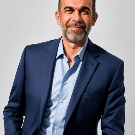
unele de altele, separate de pereți care nu pot fi făcuți
infinit de groși din motive practice și economice.
Zgomotul pașilor din camera de sus sau din coridorul
adiacent rămâne una dintre cele mai frecvente
nemulțumiri semnalate de oaspeți în recenziile online,
chiar și la unități altfel apreciate pentru servicii și
locație. De multe ori, oaspeții nu identifică pardoseala
drept sursa reală a problemei, ci descriu simplu senzația
de spațiu zgomotos sau agitat.
Pardoseala joacă un rol important în absorbția acestor
sunete, mai ales în zonele de trecere frecventă dintre
cameră și baie sau dintre pat și fereastră. Un material cu
proprietăți fonoabsorbante bune reduce transmiterea
zgomotului către camerele vecine și către etajele
inferioare, un aspect esențial mai ales în clădirile mai
vechi, cu structuri care nu au fost proiectate inițial
pentru izolare fonică performantă.