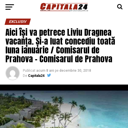
EXCLUSIV
Aici își va petrece Liviu Dragnea
vacanța. Și-a luat concediu toată
luna ianuarie / Comisarul de
Prahova – Comisarul de Prahova
Publicat
acum 8 ani
pe
decembrie 30, 2018
De
Capitala24