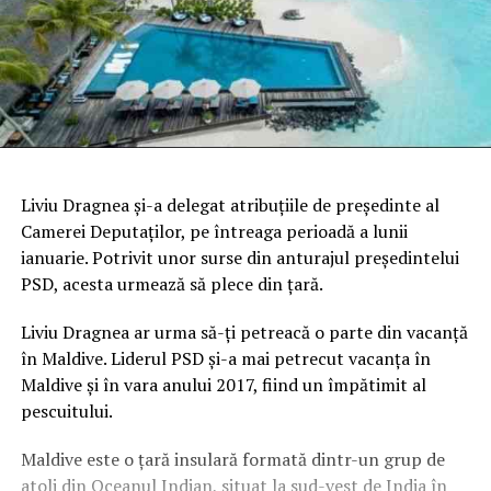
Liviu Dragnea şi-a delegat atribuţiile de preşedinte al
Camerei Deputaţilor, pe întreaga perioadă a lunii
ianuarie. Potrivit unor surse din anturajul preşedintelui
PSD, acesta urmează să plece din ţară.
Liviu Dragnea ar urma să-ţi petreacă o parte din vacanţă
în Maldive. Liderul PSD şi-a mai petrecut vacanţa în
Maldive şi în vara anului 2017, fiind un împătimit al
pescuitului.
Maldive este o ţară insulară formată dintr-un grup de
atoli din Oceanul Indian, situat la sud-vest de India în