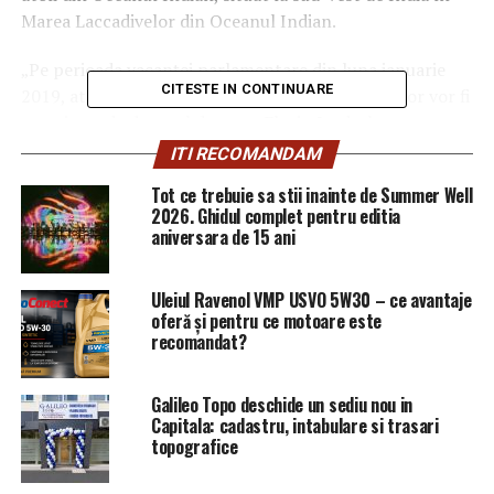
Marea Laccadivelor din Oceanul Indian.
„Pe perioada vacanţei parlamentare din luna ianuarie
CITESTE IN CONTINUARE
2019, atribuţiile preşedintelui Camerei Deputaţilor vor fi
exercitate de domnul deputat Florin Iordache,
vicepreşedinte al Camerei Deputaţilor”, scrie în Decizia
ITI RECOMANDAM
care a apărut, sâmbătă, în Monitorul Oficial.
Tot ce trebuie sa stii inainte de Summer Well
2026. Ghidul complet pentru editia
aniversara de 15 ani
Uleiul Ravenol VMP USVO 5W30 – ce avantaje
oferă și pentru ce motoare este
recomandat?
Galileo Topo deschide un sediu nou in
Capitala: cadastru, intabulare si trasari
topografice