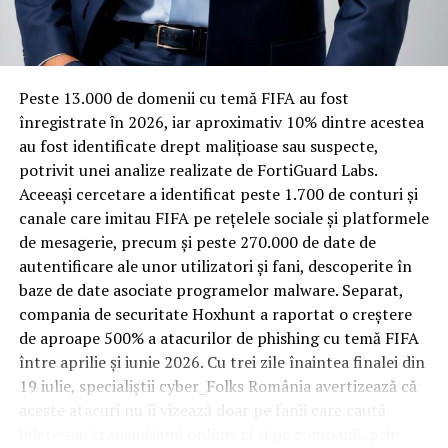
Rotația rapidă a oaspeților cere
materiale rezistente
Spre diferență de o locuință obișnuită, o cameră de hotel
Peste 13.000 de domenii cu temă FIFA au fost
trece printr-un ciclu de utilizare intensă: oaspeți diferiți,
înregistrate ȋn 2026, iar aproximativ 10% dintre acestea
bagaje trase pe roți, curățenie zilnică, uneori mai multe
au fost identificate drept malițioase sau suspecte,
rezervări consecutive în aceeași săptămână. Această
potrivit unei analize realizate de FortiGuard Labs.
frecvență ridicată de utilizare pune presiune reală pe
Aceeași cercetare a identificat peste 1.700 de conturi și
orice suprafață, iar pardoseala este printre primele
canale care imitau FIFA pe rețelele sociale și platformele
elemente afectate vizibil, mai ales în zona din jurul
de mesagerie, precum și peste 270.000 de date de
patului și a ușii de acces.
autentificare ale unor utilizatori și fani, descoperite în
baze de date asociate programelor malware. Separat,
În etapa de renovare sau construcție, administratorii
compania de securitate Hoxhunt a raportat o creștere
care iau în calcul
mocheta trafic intens
pentru zonele
de aproape 500% a atacurilor de phishing cu temă FIFA
cu rotație mare reduc riscul de uzură prematură și de
între aprilie și iunie 2026. Cu trei zile înaintea finalei din
decolorare vizibilă în punctele de trecere frecventă. Este
19 iulie, specialiștii cyber_Folks România avertizează că
o decizie care ține mai puțin de stil și mai mult de
aceste atacuri nu îi vizează doar pe fanii care caută
longevitatea reală a investiției în amenajare, vizibilă abia
bilete sau transmisiuni online, ci și pe companii, prin