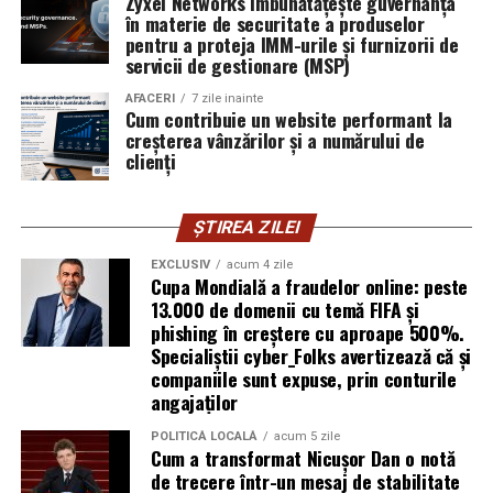
Zyxel Networks îmbunătățește guvernanța
în materie de securitate a produselor
introducă parola pe o pagină clonată. În acel moment,
pentru a proteja IMM-urile și furnizorii de
vigilența utilizatorului rămâne prima linie de apărare”,
servicii de gestionare (MSP)
explică Horațiu Șimon, Chief Technology Officer
cyber_Folks România.
AFACERI
7 zile inainte
Cum contribuie un website performant la
creșterea vânzărilor și a numărului de
Subiectul a fost semnalat și de FBI, care a inclus în
clienți
informările din ultima lună amenințările asociate
turneului, de la fraude online și furtul datelor până la
ȘTIREA ZILEI
operațiuni de dezinformare.
EXCLUSIV
acum 4 zile
Avertismentele publice s-au concentrat în principal
Cupa Mondială a fraudelor online: peste
asupra fanilor și infrastructurii orașelor gazdă, însă
13.000 de domenii cu temă FIFA și
phishing în creștere cu aproape 500%.
specialiștii atrag atenția că firmele pot fi afectate
Specialiștii cyber_Folks avertizează că și
inclusiv atunci când nu au nicio legătură directă cu
companiile sunt expuse, prin conturile
industria sportului, turismului sau vânzarea de bilete.
angajaților
Atacurile sunt mai eficiente în contextul
POLITICĂ LOCALĂ
acum 5 zile
Cum a transformat Nicușor Dan o notă
evenimentelor globale
de trecere într-un mesaj de stabilitate