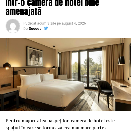
într-o cameră de hotel bine
amenajată
Publicat
acum 3 zile
pe
august 4, 2026
De
Succes
SURSA: stiripesurse.ro
ARTICOLE PE ACEIASI TEMA:
PRIMA
URMATORUL
EXCLUSIV/De ce ne mai trebuie Parlament și Guvern dacă
avem C.S.A.T.?
Pentru majoritatea oaspeților, camera de hotel este
spațiul în care se formează cea mai mare parte a
NU RATATI