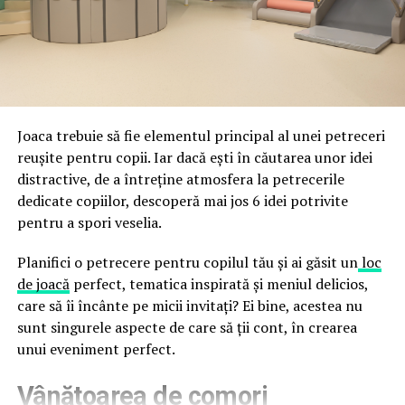
fraude care exploatează încrederea în brand.
astfel încât confortul și estetica să funcționeze
împreună, nu în tensiune una cu cealaltă, pe toată
Directoratul Național de Securitate Cibernetică (DNSC)
durata de viață a amenajării, indiferent de câte sezoane
a avertizat, la rândul său, asupra amenințărilor asociate
trec de la deschiderea propriu-zisă a hotelului.
Cupei Mondiale FIFA 2026, de la site-uri și concursuri
false până la tentative de furt al datelor personale și
financiare. Instituția recomandă verificarea atentă a
Joaca trebuie să fie elementul principal al unei petreceri
sursei mesajelor și raportarea incidentelor la numărul
reușite pentru copii. Iar dacă ești în căutarea unor idei
unic 1911.
distractive, de a întreține atmosfera la petrecerile
dedicate copiilor, descoperă mai jos 6 idei potrivite
Campaniile identificate în ultimele săptămâni folosesc
pentru a spori veselia.
site-uri care imită platformele oficiale FIFA, aplicații
false de streaming, coduri QR malițioase și mesaje care
Planifici o petrecere pentru copilul tău și ai găsit un
loc
promit bilete, rambursări, premii sau acces gratuit la
de joacă
perfect, tematica inspirată și meniul delicios,
meciuri. FBI a emis în luna mai un avertisment privind
care să îi încânte pe micii invitați? Ei bine, acestea nu
site-urile care clonează platforma oficială prin
sunt singurele aspecte de care să ții cont, în crearea
modificări minore ale denumirii domeniului, precum
unui eveniment perfect.
introducerea sau schimbarea unei singure litere, pentru
Vânătoarea de comori
a colecta date personale și bancare.