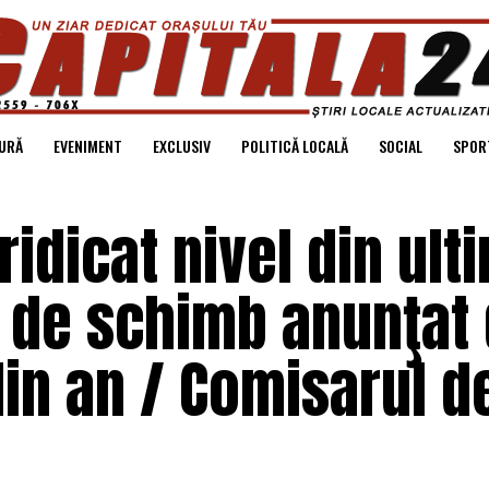
URĂ
EVENIMENT
EXCLUSIV
POLITICĂ LOCALĂ
SOCIAL
SPOR
 ridicat nivel din ult
l de schimb anunţat
din an / Comisarul d