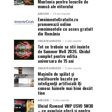
Muntenia pentru locurile de
muncă ale viitorului
AFACERI
13 ore inainte
EvenimenteGratuite.ro
promovează online
evenimentele cu acces gratuit
din România
UNCATEGORIZED
2 zile inainte
Tot ce trebuie sa stii inainte
de Summer Well 2026. Ghidul
complet pentru editia
aniversara de 15 ani
UNCATEGORIZED
2 zile inainte
Mașinile de spălat și
uscătoarele bazate pe
inteligență artificială îți
cunosc hainele mai bine decât
tine
AFACERI
3 zile inainte
Uleiul Ravenol VMP USVO 5W30
– ce avantaje oferă și pentru