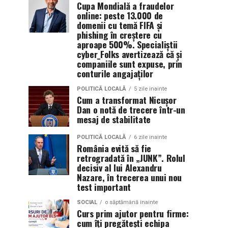
Cupa Mondială a fraudelor
online: peste 13.000 de
domenii cu temă FIFA și
phishing în creștere cu
aproape 500%. Specialiștii
cyber_Folks avertizează că și
companiile sunt expuse, prin
conturile angajaților
POLITICĂ LOCALĂ
5 zile inainte
Cum a transformat Nicușor
Dan o notă de trecere într-un
mesaj de stabilitate
POLITICĂ LOCALĂ
6 zile inainte
România evită să fie
retrogradată în „JUNK”. Rolul
decisiv al lui Alexandru
Nazare, în trecerea unui nou
test important
SOCIAL
o săptămână inainte
Curs prim ajutor pentru firme:
cum îți pregătești echipa