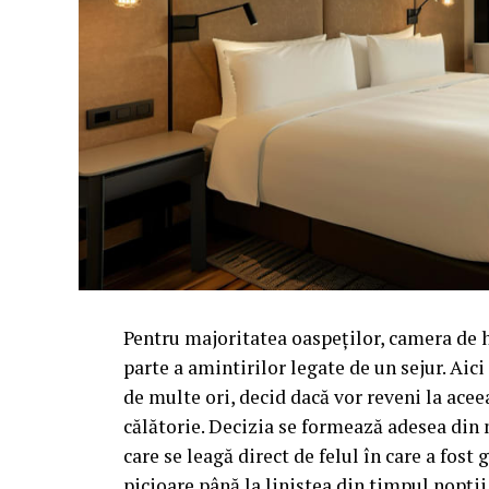
Pentru majoritatea oaspeților, camera de 
parte a amintirilor legate de un sejur. Aic
de multe ori, decid dacă vor reveni la acee
călătorie. Decizia se formează adesea din 
care se leagă direct de felul în care a fos
picioare până la liniștea din timpul nopții