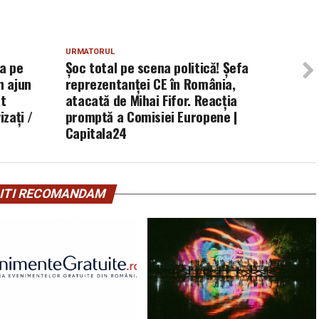
URMATORUL
ra pe
Șoc total pe scena politică! Şefa
n ajun
reprezentanţei CE în România,
at
atacată de Mihai Fifor. Reacţia
izați /
promptă a Comisiei Europene |
Capitala24
ITI RECOMANDAM