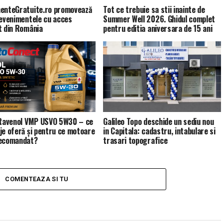
enteGratuite.ro promovează
Tot ce trebuie sa stii inainte de
 evenimentele cu acces
Summer Well 2026. Ghidul complet
t din România
pentru editia aniversara de 15 ani
 Ravenol VMP USVO 5W30 – ce
Galileo Topo deschide un sediu nou
je oferă și pentru ce motoare
in Capitala: cadastru, intabulare si
recomandat?
trasari topografice
COMENTEAZA SI TU