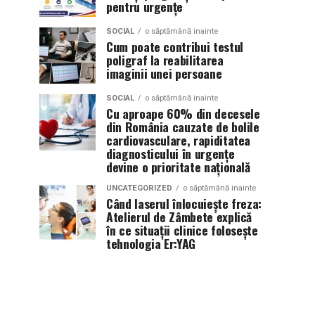
pentru urgențe
SOCIAL
o săptămână inainte
Cum poate contribui testul
poligraf la reabilitarea
imaginii unei persoane
SOCIAL
o săptămână inainte
Cu aproape 60% din decesele
din România cauzate de bolile
cardiovasculare, rapiditatea
diagnosticului în urgențe
devine o prioritate națională
UNCATEGORIZED
o săptămână inainte
Când laserul înlocuiește freza:
Atelierul de Zâmbete explică
în ce situații clinice folosește
tehnologia Er:YAG