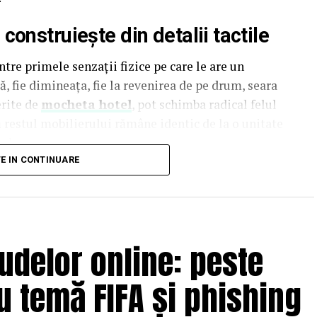
onstruiește din detalii tactile
tre primele senzații fizice pe care le are un
, fie dimineața, fie la revenirea de pe drum, seara
erite de
mocheta hotel
, pot schimba radical felul
ă restul mobilierului rămâne identic de la o unitate
al.
TE IN CONTINUARE
luențează și percepția termică a spațiului. O
 subiectiv, mai puțin îngrijită, indiferent de
stă diferență de percepție este adesea subestimată de
 mult în mobilier și decor, dar tratează pardoseala
udelor online: peste
 finalul bugetului de amenajare, atunci când
u temă FIFA și phishing
al oricărui sejur