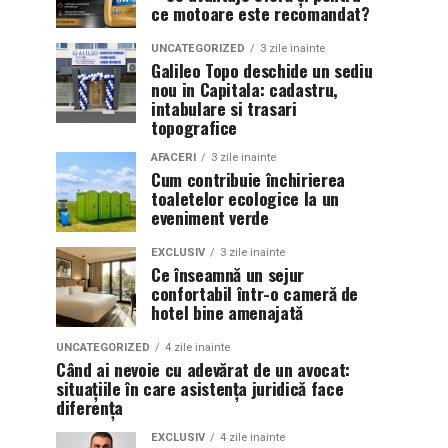
ce motoare este recomandat?
UNCATEGORIZED
3 zile inainte
Galileo Topo deschide un sediu
nou in Capitala: cadastru,
intabulare si trasari
topografice
AFACERI
3 zile inainte
Cum contribuie închirierea
toaletelor ecologice la un
eveniment verde
EXCLUSIV
3 zile inainte
Ce înseamnă un sejur
confortabil într-o cameră de
hotel bine amenajată
UNCATEGORIZED
4 zile inainte
Când ai nevoie cu adevărat de un avocat:
situațiile în care asistența juridică face
diferența
EXCLUSIV
4 zile inainte