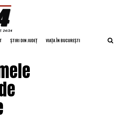
T
ȘTIRI DIN JUDEȚ
VIAȚA ÎN BUCUREȘTI
imele
 de
e