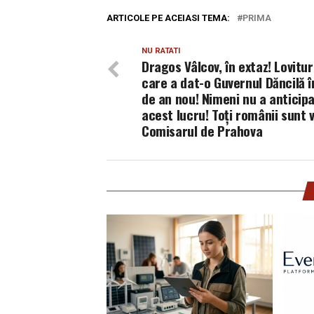
ARTICOLE PE ACEIASI TEMA:
PRIMA
NU RATATI
Dragos Vâlcov, în extaz! Lovitu
care a dat-o Guvernul Dăncilă î
de an nou! Nimeni nu a anticip
acest lucru! Toți românii sunt v
Comisarul de Prahova