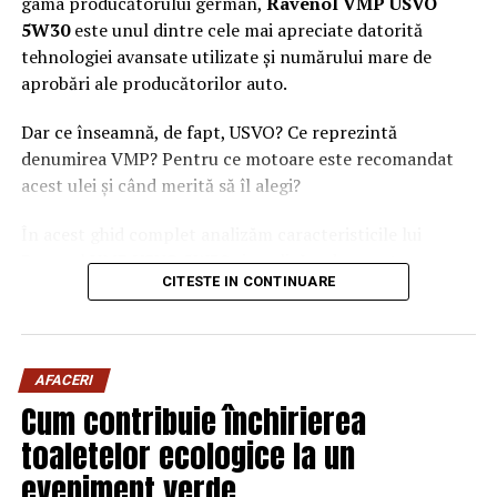
gama producătorului german,
Ravenol VMP USVO
5W30
este unul dintre cele mai apreciate datorită
tehnologiei avansate utilizate și numărului mare de
aprobări ale producătorilor auto.
Dar ce înseamnă, de fapt, USVO? Ce reprezintă
denumirea VMP? Pentru ce motoare este recomandat
acest ulei și când merită să îl alegi?
În acest ghid complet analizăm caracteristicile lui
Ravenol VMP USVO 5W30 și explicăm de ce este
CITESTE IN CONTINUARE
considerat unul dintre cele mai performante uleiuri de
motor disponibile în prezent.
Ce este Ravenol?
AFACERI
Ravenol este un producător german de lubrifianți
Cum contribuie închirierea
fondat în anul 1946 și recunoscut la nivel internațional
toaletelor ecologice la un
pentru dezvoltarea de
uleiuri de motor premium
.
eveniment verde