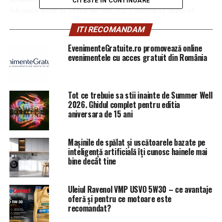
CITESTE IN CONTINUARE
NU RATATI
Iohannis este în stare de șoc. Ce a declarat Tudorel
Toader / Comisarul de Prahova – Comisarul de Prahova
ITI RECOMANDAM
EvenimenteGratuite.ro promovează online
evenimentele cu acces gratuit din România
Tot ce trebuie sa stii inainte de Summer Well
2026. Ghidul complet pentru editia
aniversara de 15 ani
Mașinile de spălat și uscătoarele bazate pe
inteligență artificială îți cunosc hainele mai
bine decât tine
Uleiul Ravenol VMP USVO 5W30 – ce avantaje
oferă și pentru ce motoare este
recomandat?