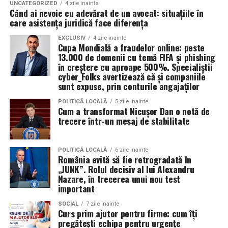
temperatura normală de funcționare a motorului.
organizatorii unui eveniment pot reduce semnificativ
UNCATEGORIZED
4 zile inainte
Când ai nevoie cu adevărat de un avocat: situațiile în
impactul negativ asupra mediului în comparație cu
care asistența juridică face diferența
Rezultatul este un echilibru foarte bun între protecție și
soluțiile tradiționale, care sunt mult mai dăunătoare
economie de combustibil.
pentru natură. Astfel, toaletele ecologice contribuie la
EXCLUSIV
4 zile inainte
Cupa Mondială a fraudelor online: peste
promovarea unui comportament responsabil din punct
13.000 de domenii cu temă FIFA și phishing
Pentru ce motoare este recomandat Ravenol VMP
de vedere ecologic și ajută la protejarea resurselor
în creștere cu aproape 500%. Specialiștii
USVO 5W30?
cyber_Folks avertizează că și companiile
naturale.
sunt expuse, prin conturile angajaților
Tipul de
ulei de motor Ravenol
VMP USVO 5W30 este
recomandat pentru numeroase motoare moderne care
Impactul pozitiv asupra imaginii evenimentului
POLITICĂ LOCALĂ
5 zile inainte
Cum a transformat Nicușor Dan o notă de
necesită un ulei 5W30 cu aprobări OEM specifice.
trecere într-un mesaj de stabilitate
Alegerea unor soluții ecologice, precum tipul ecologic
În funcție de specificațiile constructorului, poate fi
de toaletă, poate aduce beneficii semnificative imaginii
utilizat pe vehicule ale unor mărci precum:
unui eveniment. Într-o eră în care participanții devin din
POLITICĂ LOCALĂ
6 zile inainte
ce în ce mai conștienți de problemele de mediu,
România evită să fie retrogradată în
„JUNK”. Rolul decisiv al lui Alexandru
organizatorii care aleg să adopte soluții sustenabile, cum
BMW;
Nazare, în trecerea unui nou test
ar fi închirierea toaletelor din gama ecologică, pot
important
Mercedes-Benz;
câștiga aprecierea publicului.
Volkswagen;
SOCIAL
7 zile inainte
Curs prim ajutor pentru firme: cum îți
Aceasta nu doar că îmbunătățește percepția față de
pregătești echipa pentru urgențe
Audi;