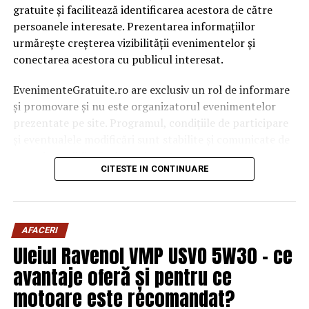
gratuite și facilitează identificarea acestora de către
persoanele interesate. Prezentarea informațiilor
urmărește creșterea vizibilității evenimentelor și
conectarea acestora cu publicul interesat.
EvenimenteGratuite.ro are exclusiv un rol de informare
și promovare și nu este organizatorul evenimentelor
prezentate pe site. Programul, condițiile de participare
și eventualele modificări sunt stabilite și comunicate de
organizatorii fiecărui eveniment.
CITESTE IN CONTINUARE
Publicului îi este recomandată verificarea informațiilor
înainte de participare.
AFACERI
Organizatorii care doresc să crească vizibilitatea unui
Uleiul Ravenol VMP USVO 5W30 – ce
eveniment cu acces gratuit pot solicita o ofertă de
promovare din partea echipei EvenimenteGratuite.ro.
avantaje oferă și pentru ce
Adresa de contact este
salut@evenimentegratuite.ro
.
motoare este recomandat?