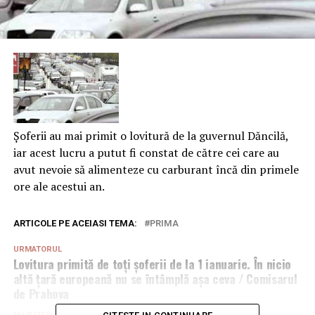
Șoferii au mai primit o lovitură de la guvernul Dăncilă,
iar acest lucru a putut fi constat de către cei care au
avut nevoie să alimenteze cu carburant încă din primele
ore ale acestui an.
ARTICOLE PE ACEIASI TEMA:
PRIMA
URMATORUL
Lovitura primită de toți șoferii de la 1 ianuarie. În nicio
altă țară europeană nu se întâmplă așa ceva / Comisarul
de Prahova