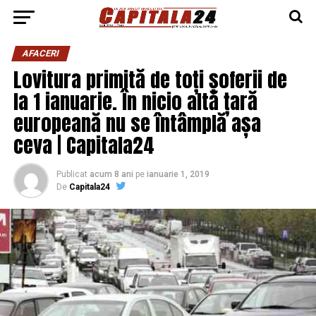
AFACERI
Lovitura primită de toți șoferii de
la 1 ianuarie. În nicio altă țară
europeană nu se întâmplă așa
ceva | Capitala24
Publicat
acum 8 ani
pe
ianuarie 1, 2019
De
Capitala24