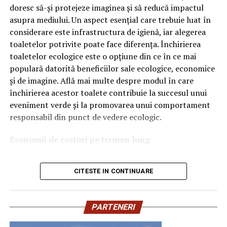
doresc să-și protejeze imaginea și să reducă impactul
Ce înseamnă Ravenol VMP?
asupra mediului. Un aspect esențial care trebuie luat în
considerare este infrastructura de igienă, iar alegerea
Denumirea
VMP
identifică o gamă de uleiuri dezvoltate
toaletelor potrivite poate face diferența. Închirierea
pentru motoare moderne care necesită performanțe
toaletelor ecologice este o opțiune din ce în ce mai
ridicate și compatibilitate cu numeroase specificații ale
populară datorită beneficiilor sale ecologice, economice
constructorilor auto.
și de imagine. Află mai multe despre modul în care
Acest produs este destinat în special motoarelor
închirierea acestor toalete contribuie la succesul unui
moderne pe benzină și diesel, inclusiv celor echipate cu:
eveniment verde și la promovarea unui comportament
responsabil din punct de vedere ecologic.
turbocompresor;
Economii de costuri pe termen lung
filtru de particule DPF;
Unul dintre cele mai mari avantaje ale activității
catalizatoare moderne;
CITESTE IN CONTINUARE
de
închiriere toalete ecologice
este economia de costuri.
sisteme Start-Stop.
Deși există un cost inițial pentru închirierea acestora, pe
termen lung, aceasta este o opțiune mai rentabilă decât
Ce înseamnă USVO?
PARTENERI
construirea unei infrastructuri permanente de toalete.
Una dintre cele mai importante caracteristici ale acestui
Toaletele ecologice nu necesită conexiuni complexe la