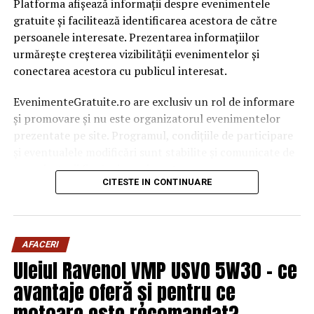
Platforma afișează informații despre evenimentele
gratuite și facilitează identificarea acestora de către
persoanele interesate. Prezentarea informațiilor
urmărește creșterea vizibilității evenimentelor și
conectarea acestora cu publicul interesat.
EvenimenteGratuite.ro are exclusiv un rol de informare
și promovare și nu este organizatorul evenimentelor
prezentate pe site. Programul, condițiile de participare
și eventualele modificări sunt stabilite și comunicate de
organizatorii fiecărui eveniment.
CITESTE IN CONTINUARE
Publicului îi este recomandată verificarea informațiilor
înainte de participare.
AFACERI
Organizatorii care doresc să crească vizibilitatea unui
Uleiul Ravenol VMP USVO 5W30 – ce
eveniment cu acces gratuit pot solicita o ofertă de
promovare din partea echipei EvenimenteGratuite.ro.
avantaje oferă și pentru ce
Adresa de contact este
salut@evenimentegratuite.ro
.
motoare este recomandat?