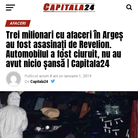
AFACERI
Trei milionari cu afaceri în Argeș
au fost asasinați de Revelion.
Automobilul a fost ciuruit, nu au
avut nicio șansă | Capitala24
Publicat
acum 8 ani
pe
ianuarie 1, 2019
De
Capitala24