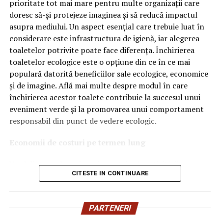
OEM.
prioritate tot mai mare pentru multe organizații care
doresc să-și protejeze imaginea și să reducă impactul
Ce înseamnă Ravenol VMP?
asupra mediului. Un aspect esențial care trebuie luat în
considerare este infrastructura de igienă, iar alegerea
Denumirea
VMP
identifică o gamă de uleiuri dezvoltate
toaletelor potrivite poate face diferența. Închirierea
pentru motoare moderne care necesită performanțe
toaletelor ecologice este o opțiune din ce în ce mai
ridicate și compatibilitate cu numeroase specificații ale
populară datorită beneficiilor sale ecologice, economice
constructorilor auto.
și de imagine. Află mai multe despre modul în care
Acest produs este destinat în special motoarelor
închirierea acestor toalete contribuie la succesul unui
moderne pe benzină și diesel, inclusiv celor echipate cu:
eveniment verde și la promovarea unui comportament
responsabil din punct de vedere ecologic.
turbocompresor;
Economii de costuri pe termen lung
filtru de particule DPF;
Unul dintre cele mai mari avantaje ale activității
catalizatoare moderne;
CITESTE IN CONTINUARE
de
închiriere toalete ecologice
este economia de costuri.
sisteme Start-Stop.
Deși există un cost inițial pentru închirierea acestora, pe
termen lung, aceasta este o opțiune mai rentabilă decât
Ce înseamnă USVO?
PARTENERI
construirea unei infrastructuri permanente de toalete.
Una dintre cele mai importante caracteristici ale acestui