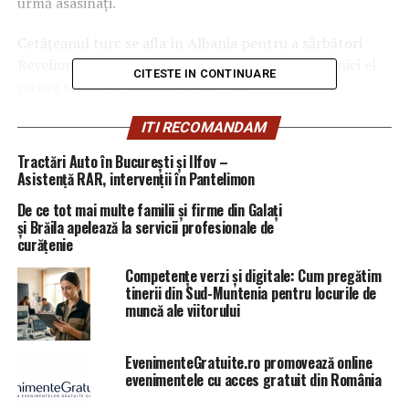
urmă asasinaţi.
Cetăţeanul turc se afla în Albania pentru a sărbători
Revelionul alături de prietenii săi, dar se pare că nici el
CITESTE IN CONTINUARE
nu era străin de traficul de droguri.
Despre Endrit Dylgjeri se ştie că a fost arestat în
ITI RECOMANDAM
decembrie 2013 în Italia, într-un dosar legat de trafic de
Tractări Auto în București și Ilfov –
droguri, poliţia confiscând atunci de la banda sa 2,5 kg
Asistență RAR, intervenții în Pantelimon
de cocaină. Acesta se pare că a fost ţinta asasinatului, nu
De ce tot mai multe familii și firme din Galați
mai puţin de 18 gloanţe fiind găsite în corpul său. Pe
și Brăila apelează la servicii profesionale de
bancheta din spate, unde se afla cetăţeanul turc, au fost
curățenie
găsite 7 gloanţe.
Competențe verzi și digitale: Cum pregătim
tinerii din Sud-Muntenia pentru locurile de
muncă ale viitorului
EvenimenteGratuite.ro promovează online
evenimentele cu acces gratuit din România