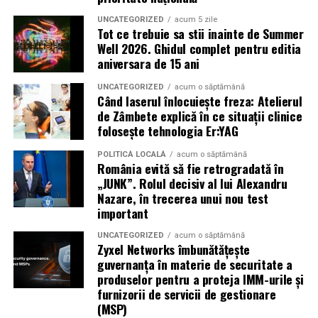
toaletă ecologică este că aceasta contribuie la educarea
injecție directă;
participanților despre importanța protejării mediului.
UNCATEGORIZED
acum 5 zile
Tot ce trebuie sa stii inainte de Summer
Când un eveniment promovează utilizarea de soluții
turbocompresor;
Well 2026. Ghidul complet pentru editia
sustenabile, participanții sunt mai predispuși să adopte
aniversara de 15 ani
sisteme Start-Stop.
comportamente responsabile și în viața de zi cu zi.
UNCATEGORIZED
acum o săptămână
Ravenol VMP USVO 5W30 oferă o peliculă stabilă de
Când laserul înlocuiește freza: Atelierul
Aceasta poate include economisirea apei, reducerea
lubrifiere și contribuie la reducerea uzurii
de Zâmbete explică în ce situații clinice
deșeurilor sau alegerea unor soluții ecologice în
folosește tehnologia Er:YAG
componentelor interne.
propriile activități. Prin urmare închirierea unor
toalete
ecologice
nu doar că ajută la reducerea impactului
POLITICĂ LOCALĂ
acum o săptămână
Ce aprobări OEM are Ravenol VMP USVO 5W30?
România evită să fie retrogradată în
ecologic al unui eveniment, dar contribuie și la educarea
„JUNK”. Rolul decisiv al lui Alexandru
Unul dintre cele mai mari avantaje ale acestui produs
și sensibilizarea participanților cu privire la protejarea
Nazare, în trecerea unui nou test
este numărul mare de aprobări și compatibilități cu
mediului.
important
specificațiile constructorilor auto.
Închirierea unei toalete ecologice – un semn de
UNCATEGORIZED
acum o săptămână
Zyxel Networks îmbunătățește
În funcție de versiunea produsului, acesta poate
responsabilitate ecologică
guvernanța în materie de securitate a
respecta cerințe impuse de producători precum:
produselor pentru a proteja IMM-urile și
Închirierea variantelor ecologice de toalete pentru
furnizorii de servicii de gestionare
BMW;
evenimentele de mari dimensiuni reprezintă o alegere
(MSP)