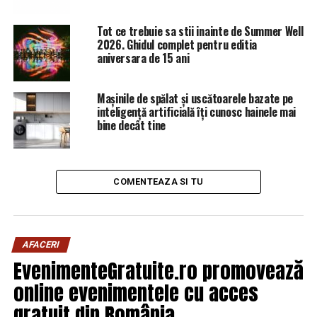
Tot ce trebuie sa stii inainte de Summer Well
2026. Ghidul complet pentru editia
aniversara de 15 ani
Mașinile de spălat și uscătoarele bazate pe
inteligență artificială îți cunosc hainele mai
bine decât tine
ARTICOLE PE ACEIASI TEMA:
PRIMA
COMENTEAZA SI TU
URMATORUL
Blocaj în Poiana Brașov! Primăria Brașov, sfaturi șocante
pentru turiști. Cum au rezolvat autoritățile problema
AFACERI
aglomerației / Comisarul de Prahova
EvenimenteGratuite.ro promovează
NU RATATI
Veşti proaste pentru economia României în 2019.
online evenimentele cu acces
Dezastrul este iminent / Comisarul de Prahova –
gratuit din România
Comisarul de Prahova