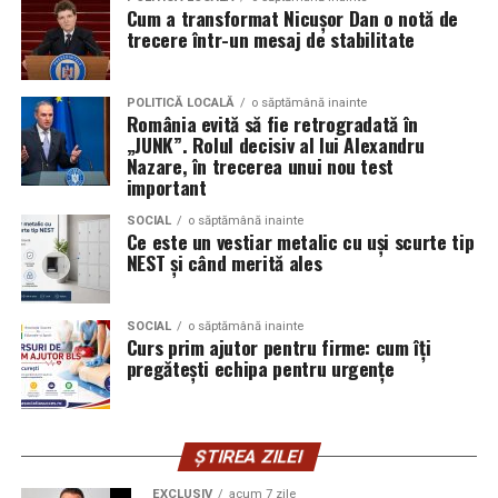
Audi;
Cum a transformat Nicușor Dan o notă de
eveniment, dar poate și atrage mai mulți participanți
trecere într-un mesaj de stabilitate
Skoda;
care sunt interesați de susținerea unor cauze ecologice.
Promovând un eveniment “verde”, organizatorii pot
Seat;
atrage atenția asupra angajamentului față de protejarea
POLITICĂ LOCALĂ
o săptămână inainte
Porsche;
România evită să fie retrogradată în
mediului și față de responsabilitatea socială.
„JUNK”. Rolul decisiv al lui Alexandru
Opel;
Nazare, în trecerea unui nou test
Participanții vor aprecia cu siguranță faptul că
important
Ford;
organizatorii au ales să adopte soluții care protejează
SOCIAL
o săptămână inainte
natura. De asemenea, acest lucru poate contribui la
Renault și altele.
Ce este un vestiar metalic cu uși scurte tip
creșterea reputației evenimentului și la creșterea
NEST și când merită ales
Compatibilitatea exactă trebuie verificată întotdeauna
numărului de participanți în edițiile viitoare.
în manualul vehiculului sau în documentația tehnică a
producătorului.
Confortul participanților
SOCIAL
o săptămână inainte
Curs prim ajutor pentru firme: cum îți
pregătești echipa pentru urgențe
Este potrivit pentru motoarele diesel?
Deși un eveniment verde presupune economii de costuri
și un impact pozitiv asupra mediului, nu trebuie să se
Da.
facă compromisuri în ceea ce privește confortul
ȘTIREA ZILEI
participanților. Modelele ecologice sunt concepute
Ravenol VMP USVO 5W30 este utilizat frecvent pe
pentru a oferi un nivel ridicat de confort, similar celor
motoare diesel moderne.
EXCLUSIV
acum 7 zile