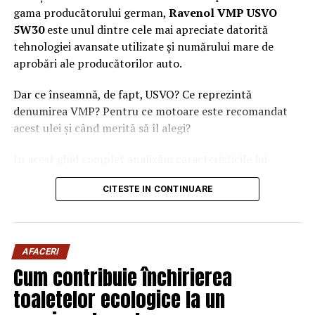
gama producătorului german,
Ravenol VMP USVO
5W30
este unul dintre cele mai apreciate datorită
tehnologiei avansate utilizate și numărului mare de
aprobări ale producătorilor auto.
Dar ce înseamnă, de fapt, USVO? Ce reprezintă
denumirea VMP? Pentru ce motoare este recomandat
acest ulei și când merită să îl alegi?
În acest ghid complet analizăm caracteristicile lui
Ravenol VMP USVO 5W30 și explicăm de ce este
CITESTE IN CONTINUARE
considerat unul dintre cele mai performante uleiuri de
motor disponibile în prezent.
Ce este Ravenol?
AFACERI
Ravenol este un producător german de lubrifianți
Cum contribuie închirierea
fondat în anul 1946 și recunoscut la nivel internațional
toaletelor ecologice la un
pentru dezvoltarea de
uleiuri de motor premium
.