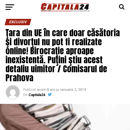
EXCLUSIV
Ţara din UE în care doar căsătoria
şi divorţul nu pot fi realizate
online! Birocraţie aproape
inexistentă. Puţini ştiu acest
detaliu uimitor / Comisarul de
Prahova
Publicat
acum 8 ani
pe
ianuarie 2, 2019
De
Capitala24