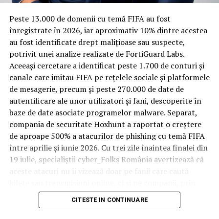
Spre diferență de o locuință obișnuită, o cameră de hotel
Peste 13.000 de domenii cu temă FIFA au fost
trece printr-un ciclu de utilizare intensă: oaspeți diferiți,
înregistrate ȋn 2026, iar aproximativ 10% dintre acestea
bagaje trase pe roți, curățenie zilnică, uneori mai multe
au fost identificate drept malițioase sau suspecte,
rezervări consecutive în aceeași săptămână. Această
potrivit unei analize realizate de FortiGuard Labs.
frecvență ridicată de utilizare pune presiune reală pe
Aceeași cercetare a identificat peste 1.700 de conturi și
orice suprafață, iar pardoseala este printre primele
canale care imitau FIFA pe rețelele sociale și platformele
elemente afectate vizibil, mai ales în zona din jurul
de mesagerie, precum și peste 270.000 de date de
patului și a ușii de acces.
autentificare ale unor utilizatori și fani, descoperite în
baze de date asociate programelor malware. Separat,
În etapa de renovare sau construcție, administratorii
compania de securitate Hoxhunt a raportat o creștere
care iau în calcul
mocheta trafic intens
pentru zonele
de aproape 500% a atacurilor de phishing cu temă FIFA
cu rotație mare reduc riscul de uzură prematură și de
între aprilie și iunie 2026. Cu trei zile înaintea finalei din
decolorare vizibilă în punctele de trecere frecventă. Este
19 iulie, specialiștii cyber_Folks România avertizează că
o decizie care ține mai puțin de stil și mai mult de
aceste atacuri nu îi vizează doar pe fanii care caută
longevitatea reală a investiției în amenajare, vizibilă abia
bilete sau transmisiuni online, ci și pe companii, prin
după primele sezoane de utilizare intensă.
conturile, dispozitivele și infrastructura digitală
CITESTE IN CONTINUARE
utilizate de angajați.
Un sejur care rămâne în