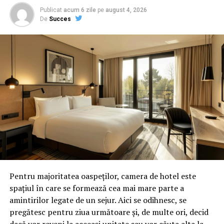
sportive. Ratează și următoarea Olimpiadă? Când se va
lua decizia | Capitala24
Publicat
acum 6 zile
pe
august 4, 2026
De
Succes
Pentru majoritatea oaspeților, camera de hotel este
spațiul în care se formează cea mai mare parte a
amintirilor legate de un sejur. Aici se odihnesc, se
pregătesc pentru ziua următoare și, de multe ori, decid
dacă vor reveni la aceeași unitate sau vor căuta alta la