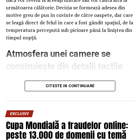
următoarea călătorie. Decizia se formează adesea din
motive greu de pus în cuvinte de către oaspete, dar care
se leagă direct de felul în care a fost gândit spațiul, de la
temperatura percepută sub picioare până la liniștea din
timpul nopții.
Atmosfera unei camere se
construiește din detalii tactile
Contactul direct cu pardoseala este una dintre primele
senzații fizice pe care le are un oaspete atunci când
CITESTE IN CONTINUARE
intră desculț în cameră, fie dimineața, fie la revenirea de
pe drum, seara târziu. Textura și moliciunea potrivite,
oferite de
mocheta hotel
, pot schimba radical felul în
EXCLUSIV
care este percepută o cameră, chiar dacă restul
Cupa Mondială a fraudelor online:
mobilierului rămâne identic de la o unitate la alta din
peste 13.000 de domenii cu temă
același lanț hotelier internațional.