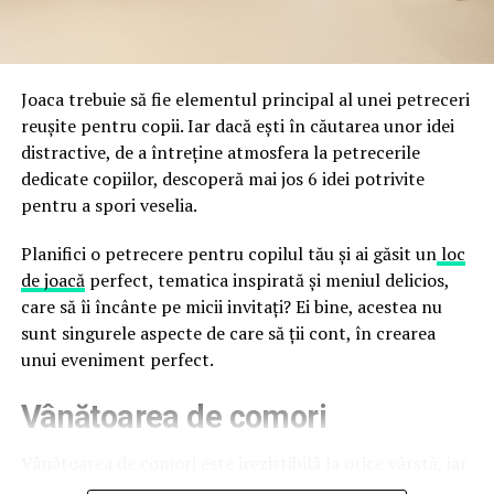
a avertizat, la rândul său, asupra amenințărilor asociate
trec de la deschiderea propriu-zisă a hotelului.
Cupei Mondiale FIFA 2026, de la site-uri și concursuri
false până la tentative de furt al datelor personale și
financiare. Instituția recomandă verificarea atentă a
Joaca trebuie să fie elementul principal al unei petreceri
sursei mesajelor și raportarea incidentelor la numărul
reușite pentru copii. Iar dacă ești în căutarea unor idei
unic 1911.
distractive, de a întreține atmosfera la petrecerile
dedicate copiilor, descoperă mai jos 6 idei potrivite
Campaniile identificate în ultimele săptămâni folosesc
pentru a spori veselia.
site-uri care imită platformele oficiale FIFA, aplicații
false de streaming, coduri QR malițioase și mesaje care
Planifici o petrecere pentru copilul tău și ai găsit un
loc
promit bilete, rambursări, premii sau acces gratuit la
de joacă
perfect, tematica inspirată și meniul delicios,
meciuri. FBI a emis în luna mai un avertisment privind
care să îi încânte pe micii invitați? Ei bine, acestea nu
site-urile care clonează platforma oficială prin
sunt singurele aspecte de care să ții cont, în crearea
modificări minore ale denumirii domeniului, precum
unui eveniment perfect.
introducerea sau schimbarea unei singure litere, pentru
Vânătoarea de comori
a colecta date personale și bancare.
Un singur grup de atacatori, denumit „Ghost Stadium”
Vânătoarea de comori este irezistibilă la orice vârstă, iar
de cercetătorii în securitate, ar opera peste 300 de
pentru copii este una dintre cele mai distractive