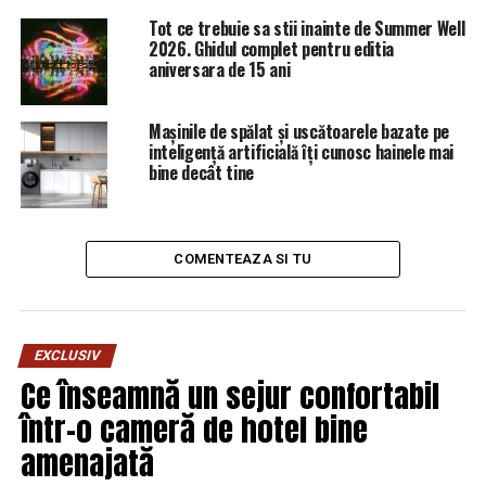
privată le accesează.
Tot ce trebuie sa stii inainte de Summer Well
2026. Ghidul complet pentru editia
Platforma se bazează pe un software denumit X-Road.
aniversara de 15 ani
Guvernul are de asemenea un plan pentru suportul
serviciilor digitale în caz de invazie sau atacuri
Mașinile de spălat și uscătoarele bazate pe
cibernetice severe.
inteligență artificială îți cunosc hainele mai
bine decât tine
Dacă sistemul Estoniei poate fi folosit în ţări mai mari
reprezintă o întrebare deschisă, spune Zvika Krieger, de
la WEF.
COMENTEAZA SI TU
ARTICOLE PE ACEIASI TEMA:
PRIMA
URMATORUL
EXCLUSIV
Şeful ANAF ar putea fi schimbat. Ce a făcut ministrul
Teodorovici / Comisarul de Prahova – Comisarul de
Ce înseamnă un sejur confortabil
Prahova
într-o cameră de hotel bine
NU RATATI
amenajată
Alertă! Rusia riscă excluderea din toate competițiile