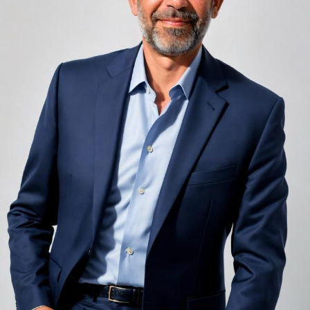
adiacent rămâne una dintre cele mai frecvente
nemulțumiri semnalate de oaspeți în recenziile online,
chiar și la unități altfel apreciate pentru servicii și
locație. De multe ori, oaspeții nu identifică pardoseala
drept sursa reală a problemei, ci descriu simplu senzația
de spațiu zgomotos sau agitat.
Pardoseala joacă un rol important în absorbția acestor
sunete, mai ales în zonele de trecere frecventă dintre
cameră și baie sau dintre pat și fereastră. Un material cu
proprietăți fonoabsorbante bune reduce transmiterea
zgomotului către camerele vecine și către etajele
inferioare, un aspect esențial mai ales în clădirile mai
vechi, cu structuri care nu au fost proiectate inițial
pentru izolare fonică performantă.
Rotația rapidă a oaspeților cere
materiale rezistente