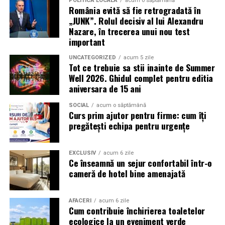
presiunea timpului și de teama utilizatorilor că ar putea
POLITICĂ LOCALĂ
acum o săptămână
România evită să fie retrogradată în
pierde o ofertă sau o oportunitate. Mesajele care anunță
„JUNK”. Rolul decisiv al lui Alexandru
ultimele bilete disponibile, acces limitat la o transmisie
Nazare, în trecerea unui nou test
sau câștigarea unui premiu pot determina utilizatorii să
important
reacționeze înainte de a verifica sursa.
UNCATEGORIZED
acum 5 zile
Tot ce trebuie sa stii inainte de Summer
Turneul se încheie pe 19 iulie, iar specialiștii anticipează
Well 2026. Ghidul complet pentru editia
o intensificare a activității frauduloase în perioada
aniversara de 15 ani
finalei. Printre cele mai utilizate pretexte se numără
transmisiunile pirat, biletele revândute, pariurile,
SOCIAL
acum o săptămână
Curs prim ajutor pentru firme: cum îți
tombolele, concursurile și falsele oferte de călătorie.
pregătești echipa pentru urgențe
Pentru a răspunde riscurilor tot mai complexe,
cyber_Folks a lansat la finalul lunii iunie robo_Folks,
EXCLUSIV
acum 6 zile
Ce înseamnă un sejur confortabil într-o
primul asistent AI integrat într-un panou de hosting
cameră de hotel bine amenajată
din România. Acesta poate efectua, la cererea
utilizatorului, un audit al securității site-ului, care
include verificarea certificatelor SSL, a configurărilor
AFACERI
acum 6 zile
Cum contribuie închirierea toaletelor
DNS și a sistemelor SPF, DKIM și DMARC utilizate
ecologice la un eveniment verde