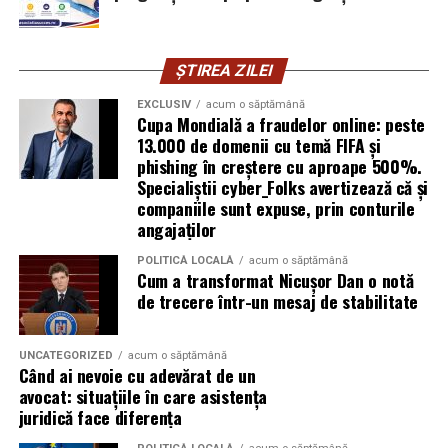
explică Horațiu Șimon, Chief Technology Officer
cyber_Folks România.
ȘTIREA ZILEI
Subiectul a fost semnalat și de FBI, care a inclus în
informările din ultima lună amenințările asociate
EXCLUSIV
acum o săptămână
Cupa Mondială a fraudelor online: peste
turneului, de la fraude online și furtul datelor până la
13.000 de domenii cu temă FIFA și
operațiuni de dezinformare.
phishing în creștere cu aproape 500%.
Specialiștii cyber_Folks avertizează că și
Avertismentele publice s-au concentrat în principal
companiile sunt expuse, prin conturile
asupra fanilor și infrastructurii orașelor gazdă, însă
angajaților
specialiștii atrag atenția că firmele pot fi afectate
POLITICĂ LOCALĂ
acum o săptămână
inclusiv atunci când nu au nicio legătură directă cu
Cum a transformat Nicușor Dan o notă
industria sportului, turismului sau vânzarea de bilete.
de trecere într-un mesaj de stabilitate
Atacurile sunt mai eficiente în contextul
evenimentelor globale
UNCATEGORIZED
acum o săptămână
Când ai nevoie cu adevărat de un
avocat: situațiile în care asistența
Campaniile de phishing asociate evenimentelor
juridică face diferența
importante profită de interesul public ridicat, de