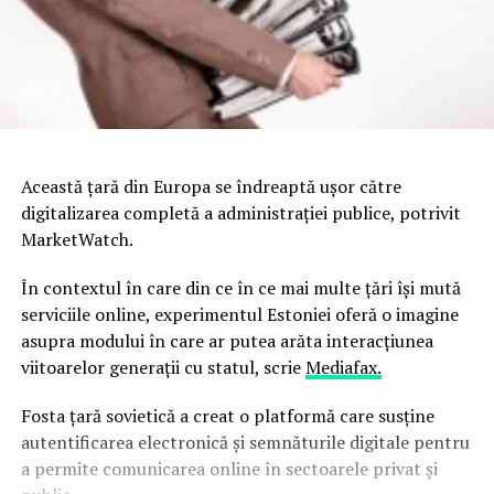
Această ţară din Europa se îndreaptă uşor către
digitalizarea completă a administraţiei publice, potrivit
MarketWatch.
În contextul în care din ce în ce mai multe ţări îşi mută
serviciile online, experimentul Estoniei oferă o imagine
asupra modului în care ar putea arăta interacţiunea
viitoarelor generaţii cu statul, scrie
Mediafax.
F
osta ţară sovietică a creat o platformă care susţine
autentificarea electronică şi semnăturile digitale pentru
a permite comunicarea online în sectoarele privat şi