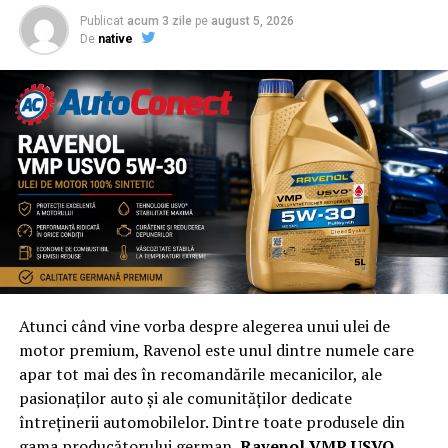
Publicat
acum 3 zile
pe
august 5, 2026
De
native
Atunci când vine vorba despre alegerea unui ulei de
motor premium, Ravenol este unul dintre numele care
apar tot mai des în recomandările mecanicilor, ale
pasionaților auto și ale comunităților dedicate
întreținerii automobilelor. Dintre toate produsele din
gama producătorului german,
Ravenol VMP USVO