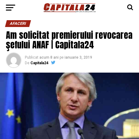
AFACERI
Am solicitat premierului revocarea
şefului ANAF | Capitala24
Publicat
acum 8 ani
pe
ianuarie 3, 2019
De
Capitala24