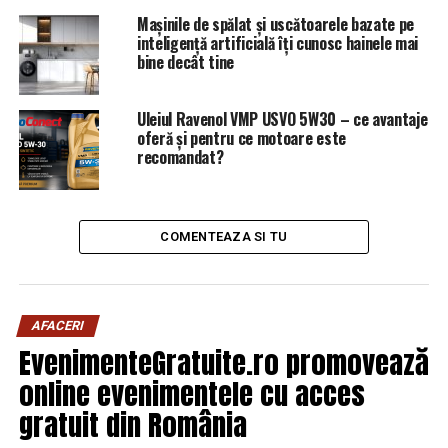
Ieşire de spital a lui Teodorovici! Degeaba îl dai afară;
Mașinile de spălat și uscătoarele bazate pe
sunt prea mulţi care ştiu adevărul / Comisarul de
inteligență artificială îți cunosc hainele mai
Prahova – Comisarul de Prahova
bine decât tine
Uleiul Ravenol VMP USVO 5W30 – ce avantaje
oferă și pentru ce motoare este
recomandat?
COMENTEAZA SI TU
AFACERI
EvenimenteGratuite.ro promovează
online evenimentele cu acces
gratuit din România