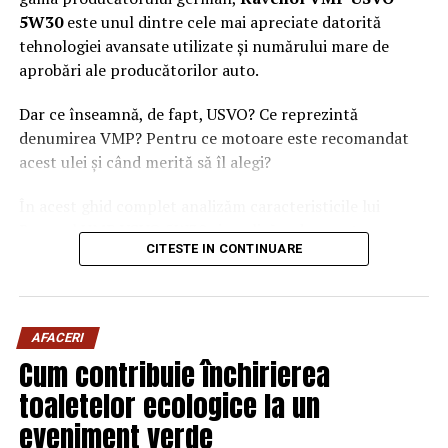
5W30
este unul dintre cele mai apreciate datorită
tehnologiei avansate utilizate și numărului mare de
aprobări ale producătorilor auto.
Dar ce înseamnă, de fapt, USVO? Ce reprezintă
denumirea VMP? Pentru ce motoare este recomandat
acest ulei și când merită să îl alegi?
În acest ghid complet analizăm caracteristicile lui
Ravenol VMP USVO 5W30 și explicăm de ce este
CITESTE IN CONTINUARE
considerat unul dintre cele mai performante uleiuri de
motor disponibile în prezent.
Ce este Ravenol?
AFACERI
Ravenol este un producător german de lubrifianți
Cum contribuie închirierea
fondat în anul 1946 și recunoscut la nivel internațional
toaletelor ecologice la un
pentru dezvoltarea de
uleiuri de motor premium
.
eveniment verde
Compania investește constant în cercetare și