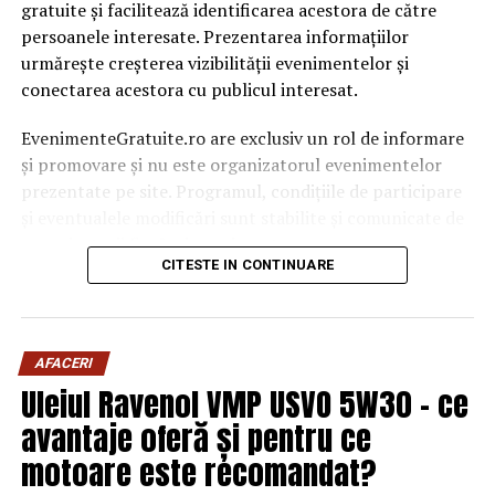
gratuite și facilitează identificarea acestora de către
persoanele interesate. Prezentarea informațiilor
urmărește creșterea vizibilității evenimentelor și
conectarea acestora cu publicul interesat.
EvenimenteGratuite.ro are exclusiv un rol de informare
și promovare și nu este organizatorul evenimentelor
prezentate pe site. Programul, condițiile de participare
și eventualele modificări sunt stabilite și comunicate de
organizatorii fiecărui eveniment.
CITESTE IN CONTINUARE
Publicului îi este recomandată verificarea informațiilor
înainte de participare.
AFACERI
Organizatorii care doresc să crească vizibilitatea unui
Uleiul Ravenol VMP USVO 5W30 – ce
eveniment cu acces gratuit pot solicita o ofertă de
promovare din partea echipei EvenimenteGratuite.ro.
avantaje oferă și pentru ce
Adresa de contact este
salut@evenimentegratuite.ro
.
motoare este recomandat?