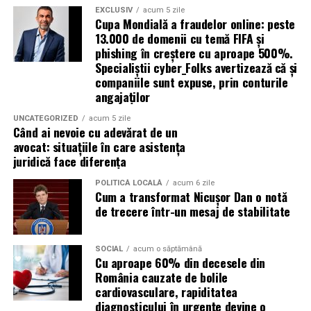
Avantaje:
EXCLUSIV
acum 5 zile
Cupa Mondială a fraudelor online: peste
Aceste toalete sunt echipate cu ventilație
13.000 de domenii cu temă FIFA și
corespunzătoare pentru a preveni mirosurile neplăcute
compatibilitate cu DPF;
phishing în creștere cu aproape 500%.
și pot include facilități suplimentare, cum ar fi iluminare
Specialiștii cyber_Folks avertizează că și
protecție pentru turbocompresor;
solară sau podele antiderapante. De asemenea, multe
companiile sunt expuse, prin conturile
reducerea depunerilor;
facilități ecologice sunt echipate cu sisteme moderne de
angajaților
curățare și întreținere, astfel încât igiena să fie mereu la
stabilitate la temperaturi ridicate;
UNCATEGORIZED
acum 5 zile
un nivel ridicat.
Când ai nevoie cu adevărat de un
protecție împotriva uzurii.
avocat: situațiile în care asistența
În plus, o toaletă ecologică este foarte ușor de
juridică face diferența
Aceste caracteristici îl recomandă pentru utilizarea pe
amplasat, ceea ce înseamnă că aceste toalete pot fi
numeroase motoare diesel Euro 5 și Euro 6.
POLITICĂ LOCALĂ
acum 6 zile
plasate strategic în locații convenabile pentru
Cum a transformat Nicușor Dan o notă
participanți, fără a afecta fluxul evenimentului.
de trecere într-un mesaj de stabilitate
Este potrivit pentru motoarele pe benzină?
Da.
Încurajarea comportamentului responsabil al
SOCIAL
acum o săptămână
participanților
Cu aproape 60% din decesele din
Motoarele moderne pe benzină solicită intens uleiul, în
România cauzate de bolile
special cele echipate cu:
Un alt beneficiu important al închirierii categoriei de
cardiovasculare, rapiditatea
toaletă ecologică este că aceasta contribuie la educarea
diagnosticului în urgențe devine o