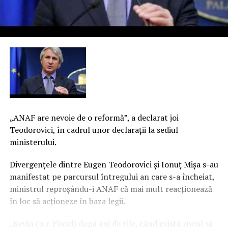
„ANAF are nevoie de o reformă”, a declarat joi
Teodorovici, în cadrul unor declaraţii la sediul
ministerului.
Divergenţele dintre Eugen Teodorovici şi Ionuţ Mişa s-au
manifestat pe parcursul întregului an care s-a încheiat,
ministrul reproşându-i ANAF că mai mult reacţionează
în loc să acţioneze în baza legii.
„Revin (n.r. Fiscul) după ani de zile, când există riscul să