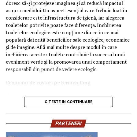
doresc să-și protejeze imaginea și să reducă impactul
Ce înseamnă Ravenol VMP?
asupra mediului. Un aspect esențial care trebuie luat în
considerare este infrastructura de igienă, iar alegerea
Denumirea
VMP
identifică o gamă de uleiuri dezvoltate
toaletelor potrivite poate face diferența. Închirierea
pentru motoare moderne care necesită performanțe
toaletelor ecologice este o opțiune din ce în ce mai
ridicate și compatibilitate cu numeroase specificații ale
populară datorită beneficiilor sale ecologice, economice
constructorilor auto.
și de imagine. Află mai multe despre modul în care
Acest produs este destinat în special motoarelor
închirierea acestor toalete contribuie la succesul unui
moderne pe benzină și diesel, inclusiv celor echipate cu:
eveniment verde și la promovarea unui comportament
responsabil din punct de vedere ecologic.
turbocompresor;
Economii de costuri pe termen lung
filtru de particule DPF;
Unul dintre cele mai mari avantaje ale activității
catalizatoare moderne;
CITESTE IN CONTINUARE
de
închiriere toalete ecologice
este economia de costuri.
sisteme Start-Stop.
Deși există un cost inițial pentru închirierea acestora, pe
termen lung, aceasta este o opțiune mai rentabilă decât
Ce înseamnă USVO?
PARTENERI
construirea unei infrastructuri permanente de toalete.
Una dintre cele mai importante caracteristici ale acestui
Toaletele ecologice nu necesită conexiuni complexe la
ulei este tehnologia
USVO
.