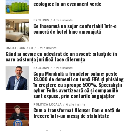
organizatorii unui eveniment pot reduce semnificativ
ecologice la un eveniment verde
impactul negativ asupra mediului în comparație cu
Rezultatul este un echilibru foarte bun între protecție și
soluțiile tradiționale, care sunt mult mai dăunătoare
economie de combustibil.
pentru natură. Astfel, toaletele ecologice contribuie la
EXCLUSIV
4 zile inainte
Ce înseamnă un sejur confortabil într-o
promovarea unui comportament responsabil din punct
cameră de hotel bine amenajată
Pentru ce motoare este recomandat Ravenol VMP
de vedere ecologic și ajută la protejarea resurselor
USVO 5W30?
naturale.
Tipul de
ulei de motor Ravenol
VMP USVO 5W30 este
UNCATEGORIZED
5 zile inainte
Când ai nevoie cu adevărat de un avocat: situațiile în
recomandat pentru numeroase motoare moderne care
Impactul pozitiv asupra imaginii evenimentului
care asistența juridică face diferența
necesită un ulei 5W30 cu aprobări OEM specifice.
Alegerea unor soluții ecologice, precum tipul ecologic
EXCLUSIV
5 zile inainte
Cupa Mondială a fraudelor online: peste
În funcție de specificațiile constructorului, poate fi
de toaletă, poate aduce beneficii semnificative imaginii
13.000 de domenii cu temă FIFA și phishing
utilizat pe vehicule ale unor mărci precum:
unui eveniment. Într-o eră în care participanții devin din
în creștere cu aproape 500%. Specialiștii
ce în ce mai conștienți de problemele de mediu,
cyber_Folks avertizează că și companiile
sunt expuse, prin conturile angajaților
organizatorii care aleg să adopte soluții sustenabile, cum
BMW;
ar fi închirierea toaletelor din gama ecologică, pot
POLITICĂ LOCALĂ
6 zile inainte
Mercedes-Benz;
Cum a transformat Nicușor Dan o notă de
câștiga aprecierea publicului.
trecere într-un mesaj de stabilitate
Volkswagen;
Aceasta nu doar că îmbunătățește percepția față de
Audi;
eveniment, dar poate și atrage mai mulți participanți