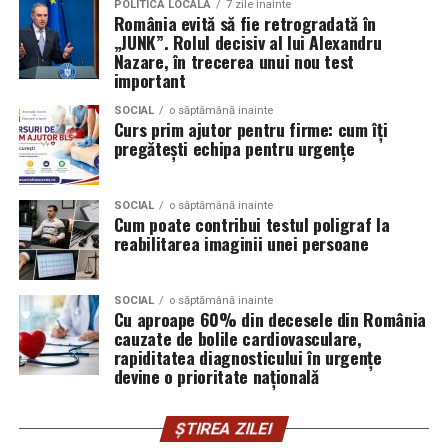
POLITICĂ LOCALĂ
7 zile inainte
Skoda;
România evită să fie retrogradată în
care sunt interesați de susținerea unor cauze ecologice.
„JUNK”. Rolul decisiv al lui Alexandru
Promovând un eveniment “verde”, organizatorii pot
Seat;
Nazare, în trecerea unui nou test
atrage atenția asupra angajamentului față de protejarea
important
Porsche;
mediului și față de responsabilitatea socială.
SOCIAL
o săptămână inainte
Opel;
Curs prim ajutor pentru firme: cum îți
Participanții vor aprecia cu siguranță faptul că
pregătești echipa pentru urgențe
Ford;
organizatorii au ales să adopte soluții care protejează
natura. De asemenea, acest lucru poate contribui la
Renault și altele.
creșterea reputației evenimentului și la creșterea
SOCIAL
o săptămână inainte
Cum poate contribui testul poligraf la
Compatibilitatea exactă trebuie verificată întotdeauna
numărului de participanți în edițiile viitoare.
reabilitarea imaginii unei persoane
în manualul vehiculului sau în documentația tehnică a
producătorului.
Confortul participanților
SOCIAL
o săptămână inainte
Cu aproape 60% din decesele din România
Este potrivit pentru motoarele diesel?
Deși un eveniment verde presupune economii de costuri
cauzate de bolile cardiovasculare,
și un impact pozitiv asupra mediului, nu trebuie să se
Da.
rapiditatea diagnosticului în urgențe
facă compromisuri în ceea ce privește confortul
devine o prioritate națională
participanților. Modelele ecologice sunt concepute
Ravenol VMP USVO 5W30 este utilizat frecvent pe
pentru a oferi un nivel ridicat de confort, similar celor
motoare diesel moderne.
ȘTIREA ZILEI
tradiționale.